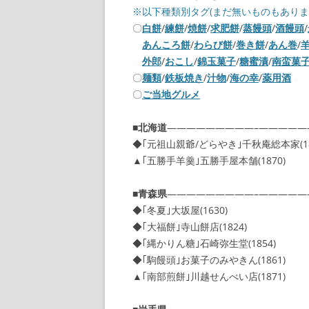
※以下種類別タグ(まだ無いものもありま
〇
白餅
/
練餅
/
焼餅
/
求肥餅
/
蒸饅頭
/
酒饅頭
/
あんころ餅
/
わらび餅
/
巻き餅
/
あん巻
/
外郎
/
おこし
/
錦玉菓子
/
糖蜜漬
/
南蛮菓
〇
麺類
/
鉄板焼き
/
汁物
/
海の幸
/
薬用酒
〇
ご当地グルメ
■
北海道
—————————–—————
◆｢元祖山親爺/どらやき｣千秋庵総本家(18
▲｢五勝手羊羹｣五勝手屋本舗(1870)
■
青森県
—————————–—————
◆｢冬夏｣大坂屋(1630)
◆｢大福餅｣寺山餅店(1824)
◆｢縄かりん糖｣石崎弥生堂(1854)
◆｢駒饅頭｣お菓子のみやきん(1861)
▲｢南部煎餅｣川越せんべい店(1871)