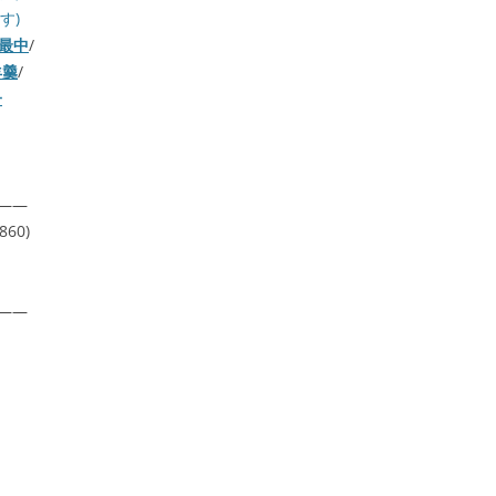
す)
最中
/
羊羹
/
子
——
60)
——