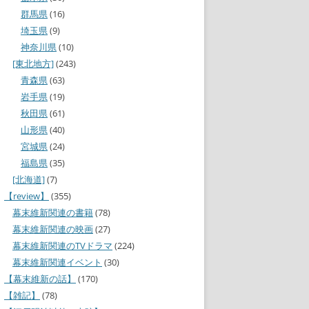
群馬県
(16)
埼玉県
(9)
神奈川県
(10)
[東北地方]
(243)
青森県
(63)
岩手県
(19)
秋田県
(61)
山形県
(40)
宮城県
(24)
福島県
(35)
[北海道]
(7)
【review】
(355)
幕末維新関連の書籍
(78)
幕末維新関連の映画
(27)
幕末維新関連のTVドラマ
(224)
幕末維新関連イベント
(30)
【幕末維新の話】
(170)
【雑記】
(78)