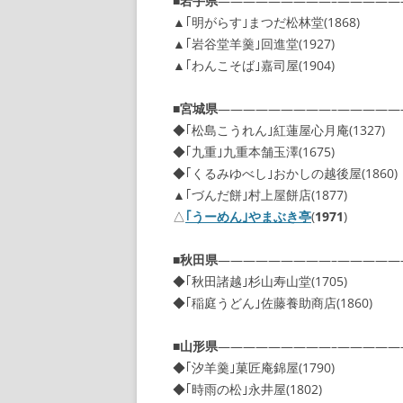
■
岩手県
—————————–—————
▲｢明がらす｣まつだ松林堂(1868)
▲｢岩谷堂羊羹｣回進堂(1927)
▲｢わんこそば｣嘉司屋(1904)
■
宮城県
—————————–—————
◆｢松島こうれん｣紅蓮屋心月庵(1327)
◆｢九重｣九重本舗玉澤(1675)
◆｢くるみゆべし｣おかしの越後屋(1860)
▲｢づんだ餅｣村上屋餅店(1877)
△
｢うーめん｣やまぶき亭
(
1971
)
■
秋田県
—————————–—————
◆｢秋田諸越｣杉山寿山堂(1705)
◆｢稲庭うどん｣佐藤養助商店(1860)
■
山形県
—————————–—————
◆｢汐羊羹｣菓匠庵錦屋(1790)
◆｢時雨の松｣永井屋(1802)