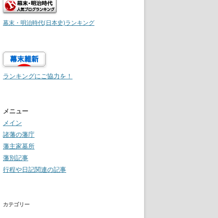
幕末・明治時代(日本史)ランキング
ランキングにご協力を！
メニュー
メイン
諸藩の藩庁
藩主家墓所
藩別記事
行程や日記関連の記事
カテゴリー