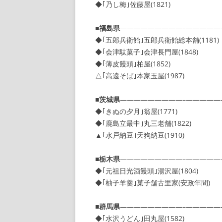
◆｢乃し梅｣佐藤屋(1821)
■
福島県
—————————–—————
◆｢五郎兵衛飴｣五郎兵衛飴総本舗(1181)
◆｢会津駄菓子｣会津長門屋(1848)
◆｢薄皮饅頭｣柏屋(1852)
△｢高遠そば｣本家玉屋(1987)
■
茨城県
—————————–—————
◆｢きぬの夕月｣翁屋(1771)
◆｢鹿島立最中｣丸三老舗(1822)
▲｢水戸納豆｣天狗納豆(1910)
■
栃木県
—————————–—————
◆｢元祖日光酒饅頭｣湯沢屋(1804)
◆｢柚子羊羹｣菓子舗古里家(安政年間)
■
群馬県
—————————–—————
◆｢水沢うどん｣田丸屋(1582)