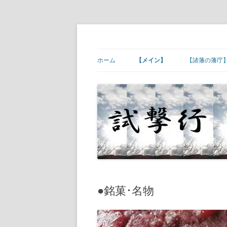
コ
ン
テ
幕末維新の史跡等
試撃行
ン
ツ
ホーム
【メイン】
【諸藩の藩庁
へ
ス
キ
【ご挨拶】
【諸藩藩庁】
ッ
プ
【幕末維新の現場】
【諸藩藩庁】
【幕末人物の墓所】
【諸藩藩庁】
【砲台(台場)跡】
【諸藩藩庁】
【宿場町や歴史ある町村】
【諸藩藩庁】
【その他】
【諸藩藩庁】
●銘菓･名物
【諸藩藩庁】
【諸藩藩庁】