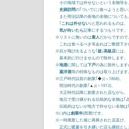
その地域では外せないという名物等を
史跡訪問
の｢ついでに｣食べようと思い
また明治以降の各地の名物についても
｢
これは外せない
｣と思われるものは、
気が向いたら
記事にするつもりです。
※リストに無いのは
素人
だからですので
これは食べるべき等あればご教授下さ
※目が飛び出るような｢
超
｣
高級店
には、
基本的に行けませんので除外します。
※
地酒
に関しては
下戸
の為に除外します
薬洋酒
等の特殊なものは取り上げます
※
江戸時代以前の創業
｢
◆
｣(～1868)
、
明治時代の創業｢
▲
｣(～1912)、
大正時代以降に創業された店ながら、
地元で受け継がれる伝統的な名物は｢
伝統的はないが地方で外せない名物は
※( )内は
創業年
(西暦)です。
※一時廃業した後に再興された店及び、
正式に暖簾を引き継いだ店も継続とし