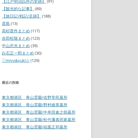
【江戸明治以外の史跡】
(91)
【観光的な記事】
(89)
【旅日記/戦記/足跡】
(188)
彦島
(13)
高杉晋作まとめ
(117)
吉田松陰まとめ
(123)
中山忠光まとめ
(39)
白石正一郎まとめ
(30)
♡miyo&yuki☆
(129)
最近の投稿
東京都港区 青山霊園/佐野常民墓所
東京都港区 青山霊園/野村維章墓所
東京都港区 青山霊園/中牟田倉之助墓所
東京都港区 青山霊園/松代藩真田家墓所
東京都港区 青山霊園/稲葉正邦墓所