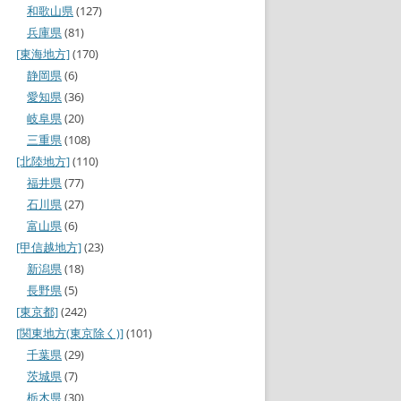
和歌山県
(127)
兵庫県
(81)
[東海地方]
(170)
静岡県
(6)
愛知県
(36)
岐阜県
(20)
三重県
(108)
[北陸地方]
(110)
福井県
(77)
石川県
(27)
富山県
(6)
[甲信越地方]
(23)
新潟県
(18)
長野県
(5)
[東京都]
(242)
[関東地方(東京除く)]
(101)
千葉県
(29)
茨城県
(7)
栃木県
(30)