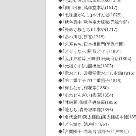
◆｢志ほせ饅頭｣塩瀬総本家(1349)
◆｢御目出糖｣萬年堂本店(1617)
◆｢七味唐がらし｣やげん堀(1625)
◆｢秋色最中｣秋色庵大坂家(元禄年間)
◆｢長命寺桜もち｣山本や(1717)
◆｢あべ川餅｣餅甚(1715)
◆｢久寿もち｣日本橋長門(享保年間)
◆｢どぜうなべ｣駒形どぜう(1801)
◆｢大江戸松﨑 三味胴｣松崎商店(1804)
◆｢元祖くず餅｣船橋屋(1805)
◆｢雷おこし｣常盤堂雷おこし本舗(1816)
◆｢羽二重団子｣羽二重団子(1819)
◆｢梅もなか｣梅花亭(1850)
◆｢あわぜんざい｣梅園(1854)
◆｢甘納豆｣御菓子処俵屋(1856)
◆｢鶯もち｣青野総本舗(1856)
◆｢名代金鍔/榮太樓飴｣榮太樓總本鋪(185
◆｢どら焼き｣清寿軒(1861)
◆｢言問団子｣向島言問団子(江戸末期)