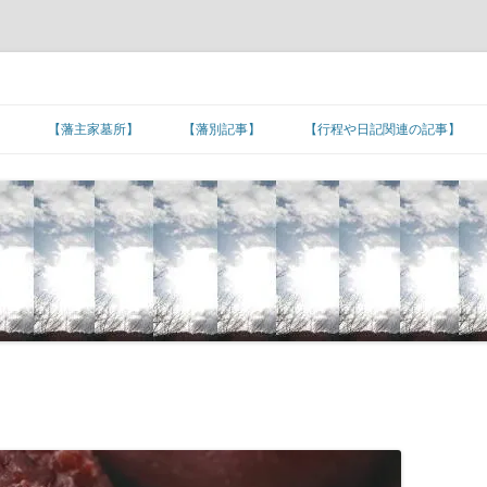
】
【藩主家墓所】
【藩別記事】
【行程や日記関連の記事】
北海道/東北地方
【藩主家墓所】北海道/東北地方
東北諸藩の支城など
東北諸藩の主な家老家墓所
■旅日記/戦記/足跡
関東地方
■文化/文政/天保/弘化年間
【藩主家墓所】関東地方
関東諸藩の支城など
仙台藩家老家の墓所
関東諸藩の主な家老家墓所
■カピタン江戸参府
甲信越地方
■嘉永年間
【幕末維新人物の墓所】
【藩主家墓所】甲信越地方
甲信越諸藩の主な家老家墓所
■朝鮮通信使の行程
北陸地方
■安政年間
【招魂場/官修墳墓等】
【長州藩の諸砲台(台場)跡】
【藩主家墓所】北陸地方
北陸諸藩の支城など
北陸諸藩の主な家老家墓所
■琉球使節の江戸上り
東海地方
■蔓延/文久年間
【幕末維新関連の名数】
■五街道の宿場町
【藩主家墓所】東海地方
東海諸藩の支城など
■東海道の宿場町
加賀藩家老家の墓所
東海諸藩の主な家老家墓所
近畿地方
■元治/慶応年間
【公家の墓所】
■主要脇街道の宿場町
●著名な神社･神宮
【藩主家墓所】近畿地方
紀州藩の支城
■中山道の宿場町
■羽州街道の宿場町
尾張藩家老家の墓所
近畿諸藩の主な家老家墓所
中国地方
■明治初期
■その他の街道の宿場町
●著名な寺院
【藩主家墓所】中国地方
中国諸藩の支城など
■奥州街道の宿場町
■北陸街道の宿場町
■北国(善光寺)街道の宿場町
桑名藩家老家の墓所
紀州藩家老家の墓所
中国諸藩の主な家老家墓所
四国地方
■湊町
●日本の孔子廟
【藩主家墓所】四国地方
長州藩の各施設
四国諸藩の支城など
■日光街道の宿場町
■伊勢街道/別街道/本街道の宿場町
■西近江路の宿場町
■防長の諸浦
津藩家老家の墓所
鳥取藩家老家の墓所
四国諸藩の主な家老家墓所