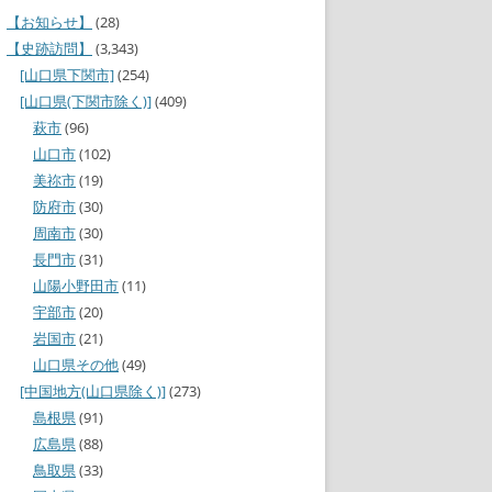
【お知らせ】
(28)
【史跡訪問】
(3,343)
[山口県下関市]
(254)
[山口県(下関市除く)]
(409)
萩市
(96)
山口市
(102)
美祢市
(19)
防府市
(30)
周南市
(30)
長門市
(31)
山陽小野田市
(11)
宇部市
(20)
岩国市
(21)
山口県その他
(49)
[中国地方(山口県除く)]
(273)
島根県
(91)
広島県
(88)
鳥取県
(33)