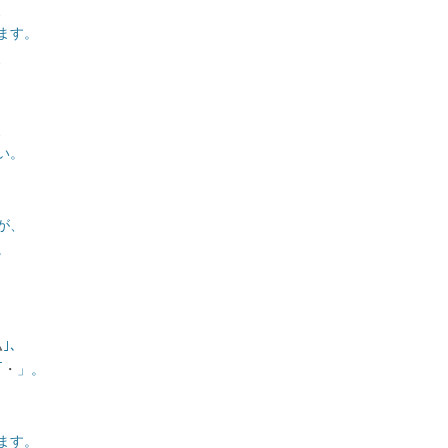
■その他の宿場町
、
ます。
、
、
い。
が、
。
△
｣、
｢
・
」。
ます。