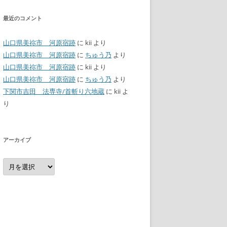
最近のコメント
山口県美祢市 河原宿跡
に
kii
より
山口県美祢市 河原宿跡
に
ちゅう乃
より
山口県美祢市 河原宿跡
に
kii
より
山口県美祢市 河原宿跡
に
ちゅう乃
より
下関市吉田 法専寺/首斬り六地蔵
に
kii
よ
り
アーカイブ
ア
ー
カ
イ
ブ