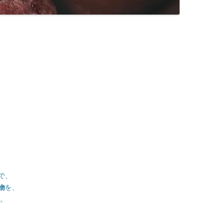
九州/沖縄地方
■温泉町
●天皇陵
【藩主家墓所】九州/沖縄地方
九州諸藩の支城など
■甲州街道の宿場町
■西国街道の宿場町
■京街道の宿場町
岡山藩家老家の墓所
九州諸藩の主な家老家墓所
■歴史的な町並み
●著名な豪商
【将軍家墓所】
薩摩藩の外城御仮屋
旗本陣屋
■山陰街道の宿場町
■紀州街道の宿場町
長州藩家老家の墓所
佐賀藩家老家の墓所
旗本家墓所
■島まとめ
●著名な遊郭跡
■長崎街道の宿場町
■出雲街道の宿場町
熊本藩家老家の墓所
●著名な道場･私塾跡
■薩摩街道の宿場町
■中津街道の宿場町
薩摩藩家老家の墓所
●名水百選
■唐津街道の宿場町
●日本100名城
■秋月街道の宿場町
●キリシタン関連
■平戸往還の宿場町
●銘菓･名物
■豊後(肥後)街道の宿場町
で、
●情報募集
■日向街道の宿場町
物
を、
た。
■赤間関街道/萩往還の宿場町
、