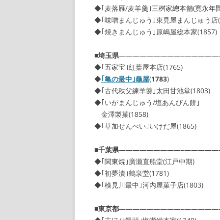
◆｢麦落雁/麦羊羹｣三桝家總本舗(寛永年間
◆｢味噌まんじゅう｣東見屋まんじゅう店(1
◆｢焼きまんじゅう｣原嶋屋総本家(1857)
■
埼玉県
—————————–—————
◆｢五家宝｣紅葉屋本店(1765)
◆
｢亀の最中｣龜屋
(
1783
)
◆｢古代秩父練羊羹｣太田甘池堂(1803)
◆｢いがまんじゅう/塩あんびん餅｣
金澤製菓(1858)
◆｢草加せんべい｣いけだ屋(1865)
■
千葉県
—————————–—————
◆｢関東焼｣廣瀬直船堂(江戸中期)
◆｢初夢漬｣鶴泉堂(1781)
◆｢検見川最中｣河内屋菓子店(1803)
■
東京都
—————————–—————