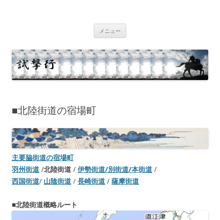
コ
ン
テ
試撃行
幕末維新の史跡等
ン
ツ
メニュー
へ
ス
キ
ッ
プ
■北陸街道の宿場町
主要脇街道の宿場町
羽州街道
/
北陸街道
/
伊勢街道/別街道/本街道
/
西国街道
/
山陰街道
/
長崎街道
/
薩摩街道
■
北陸街道概略ルート