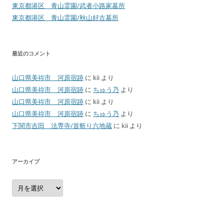
東京都港区 青山霊園/武者小路家墓所
東京都港区 青山霊園/秋山好古墓所
最近のコメント
山口県美祢市 河原宿跡
に
kii
より
山口県美祢市 河原宿跡
に
ちゅう乃
より
山口県美祢市 河原宿跡
に
kii
より
山口県美祢市 河原宿跡
に
ちゅう乃
より
下関市吉田 法専寺/首斬り六地蔵
に
kii
より
アーカイブ
ア
ー
カ
イ
ブ