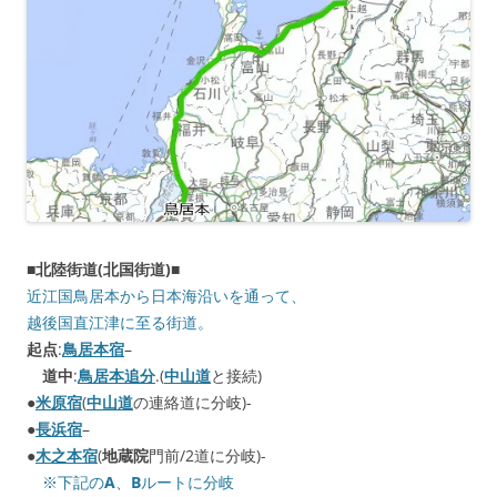
■北陸街道(北国街道)
■
近江国鳥居本から日本海沿いを通って、
越後国直江津に至る街道。
起点
:
鳥居本宿
–
道中
:
鳥居本追分
.(
中山道
と接続)
●
米原宿
(
中山道
の連絡道に分岐)-
●
長浜宿
–
●
木之本宿
(
地蔵院
門前/2道に分岐)-
※下記の
A
、
B
ルートに分岐