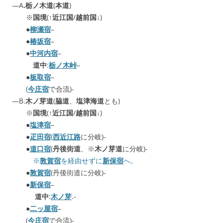
—A
.栃ノ木道
(
本道
)
※
国境
(↑
近江国
/
越前国
↓)
●
柳瀬宿
–
●
椿坂宿
–
●
中河内宿
–
道中
:
栃ノ木峠
–
●
板取宿
–
(
今庄宿
で合流)-
—B.
木ノ芽道
(
脇道
、
塩津海道
とも)
※
国境
(↑
近江国
/
越前国
↓)
●
塩津宿
–
●
疋田宿
(
西近江路
に分岐)-
●
道口宿
(
丹後街道
、※
木ノ芽道
に分岐)-
※
敦賀宿
を経由せずに
新保宿
へ。
●
敦賀宿
(丹後街道に分岐)-
●
新保宿
–
道中
:
木ノ芽
.-
●
二ッ屋宿
–
(
今庄宿
で合流)-