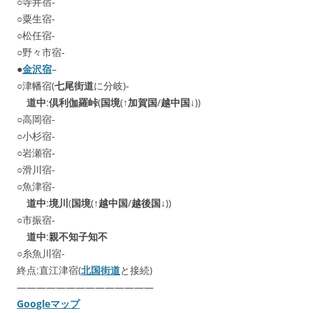
○寺井宿-
○粟生宿-
○松任宿-
○野々市宿-
●
金沢宿
–
○津幡宿(
七尾街道
に分岐)-
道中
:
倶利伽羅峠
(
国境
(↑
加賀国
/
越中国
↓))
○高岡宿-
○小杉宿-
○岩瀬宿-
○滑川宿-
○魚津宿-
道中
:
境川
(
国境
(↑
越中国
/
越後国
↓))
○市振宿-
道中
:
親不知子知不
○糸魚川宿-
終点:直江津宿(
北国街道
と接続)
——————————————
Googleマップ