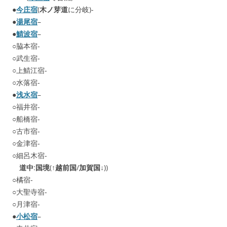
●
今庄宿
(
木ノ芽道
に分岐)-
●
湯尾宿
–
●
鯖波宿
–
○脇本宿-
○武生宿-
○上鯖江宿-
○水落宿-
●
浅水宿
–
○福井宿-
○船橋宿-
○古市宿-
○金津宿-
○細呂木宿-
道中
:
国境
(↑
越前国
/
加賀国
↓))
○橘宿-
○大聖寺宿-
○月津宿-
●
小松宿
–