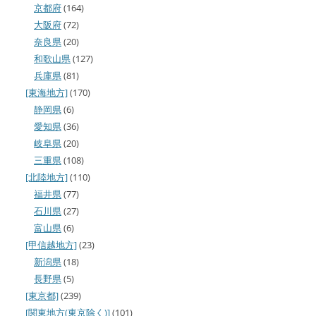
京都府
(164)
大阪府
(72)
奈良県
(20)
和歌山県
(127)
兵庫県
(81)
[東海地方]
(170)
静岡県
(6)
愛知県
(36)
岐阜県
(20)
三重県
(108)
[北陸地方]
(110)
福井県
(77)
石川県
(27)
富山県
(6)
[甲信越地方]
(23)
新潟県
(18)
長野県
(5)
[東京都]
(239)
[関東地方(東京除く)]
(101)