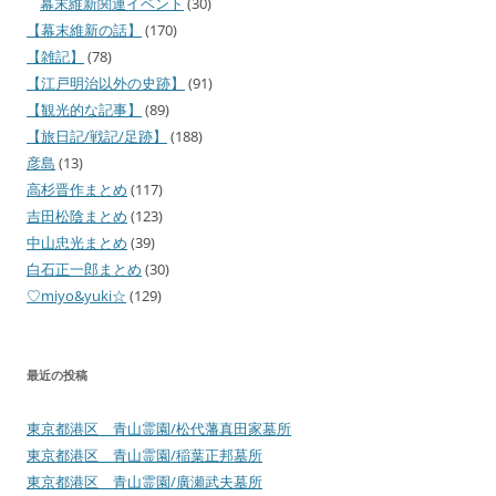
幕末維新関連イベント
(30)
【幕末維新の話】
(170)
【雑記】
(78)
【江戸明治以外の史跡】
(91)
【観光的な記事】
(89)
【旅日記/戦記/足跡】
(188)
彦島
(13)
高杉晋作まとめ
(117)
吉田松陰まとめ
(123)
中山忠光まとめ
(39)
白石正一郎まとめ
(30)
♡miyo&yuki☆
(129)
最近の投稿
東京都港区 青山霊園/松代藩真田家墓所
東京都港区 青山霊園/稲葉正邦墓所
東京都港区 青山霊園/廣瀬武夫墓所