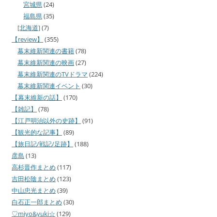
宮城県
(24)
福島県
(35)
[北海道]
(7)
【review】
(355)
幕末維新関連の書籍
(78)
幕末維新関連の映画
(27)
幕末維新関連のTVドラマ
(224)
幕末維新関連イベント
(30)
【幕末維新の話】
(170)
【雑記】
(78)
【江戸明治以外の史跡】
(91)
【観光的な記事】
(89)
【旅日記/戦記/足跡】
(188)
彦島
(13)
高杉晋作まとめ
(117)
吉田松陰まとめ
(123)
中山忠光まとめ
(39)
白石正一郎まとめ
(30)
♡miyo&yuki☆
(129)