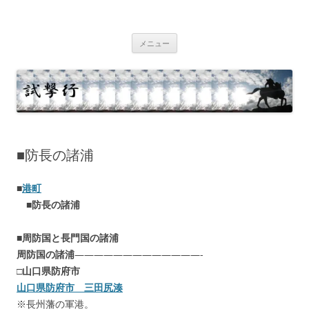
コ
ン
テ
試撃行
幕末維新の史跡等
ン
ツ
メニュー
へ
ス
キ
ッ
プ
■防長の諸浦
■
港町
■
防長の諸浦
■
周防国と長門国の諸浦
周防国の諸浦
—————————————-
□
山口県防府市
山口県防府市 三田尻湊
※長州藩の軍港。