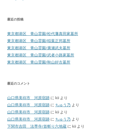
最近の投稿
東京都港区 青山霊園/松代藩真田家墓所
東京都港区 青山霊園/稲葉正邦墓所
東京都港区 青山霊園/廣瀬武夫墓所
東京都港区 青山霊園/武者小路家墓所
東京都港区 青山霊園/秋山好古墓所
最近のコメント
山口県美祢市 河原宿跡
に
kii
より
山口県美祢市 河原宿跡
に
ちゅう乃
より
山口県美祢市 河原宿跡
に
kii
より
山口県美祢市 河原宿跡
に
ちゅう乃
より
下関市吉田 法専寺/首斬り六地蔵
に
kii
より