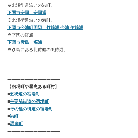
※北浦街道沿いの港町。
下関市安岡 安岡浦
※北浦街道沿いの港町。
下関市今浦町周辺 竹崎浦 今浦 伊崎浦
※下関の諸浦
下関市彦島 福浦
※彦島にある北前船の風待港。
————————————-
【
宿場町や歴史ある町村
】
■
五街道の宿場町
■
主要脇街道の宿場町
■
その他の街道の宿場町
■
港町
■
温泉町
————————————-