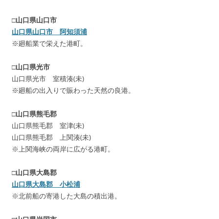
□
山口県山口市
山口県山口市 阿知須浦
※廻船業で栄えた港町。
□
山口県光市
山口県光市 室積湊(未)
※廻船の出入りで賑わった天然の良港。
□
山口県熊毛郡
山口県熊毛郡 室津(未)
山口県熊毛郡 上関湊(未)
※上関海峡の両岸に広がる港町。
□
山口県大島郡
山口県大島郡 小松浦
※北前船の寄港した大島の積出港。