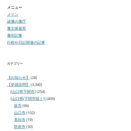
メニュー
メイン
諸藩の藩庁
藩主家墓所
藩別記事
行程や日記関連の記事
カテゴリー
【お知らせ】
(28)
【史跡訪問】
(3,340)
[山口県下関市]
(254)
[山口県(下関市除く)]
(409)
萩市
(96)
山口市
(102)
美祢市
(19)
防府市
(30)