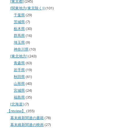
[東京都]
(245)
[関東地方(東京除く)]
(101)
千葉県
(29)
茨城県
(7)
栃木県
(30)
群馬県
(16)
埼玉県
(9)
神奈川県
(10)
[東北地方]
(243)
青森県
(63)
岩手県
(19)
秋田県
(61)
山形県
(40)
宮城県
(24)
福島県
(35)
[北海道]
(7)
【review】
(355)
幕末維新関連の書籍
(78)
幕末維新関連の映画
(27)