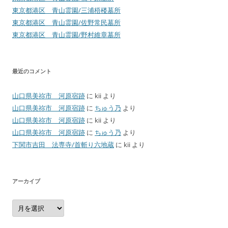
東京都港区 青山霊園/三浦梧楼墓所
東京都港区 青山霊園/佐野常民墓所
東京都港区 青山霊園/野村維章墓所
最近のコメント
山口県美祢市 河原宿跡
に
kii
より
山口県美祢市 河原宿跡
に
ちゅう乃
より
山口県美祢市 河原宿跡
に
kii
より
山口県美祢市 河原宿跡
に
ちゅう乃
より
下関市吉田 法専寺/首斬り六地蔵
に
kii
より
アーカイブ
ア
ー
カ
イ