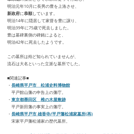
明治元年10月に長男の豊を上洛させ、
新政府
に
恭順
しています。
明治14年に隠居して家督を豊に譲り、
明治39年に75歳で死去しました。
豊は墓碑裏側の碑銘によると、
明治42年に死去したようです。
この墓所は殆ど知られていませんが、
流石は大名といった立派な墓所でした。
■関連記事■
・
長崎県平戸市 松浦史料博物館
平戸館山藩の申告上の藩庁。
・
東京都墨田区 椎の木屋敷跡
平戸新田藩の事実上の藩庁。
・
長崎県平戸市 雄香寺/平戸藩松浦家墓所(再)
宋家平戸藩松浦家の歴代墓所。