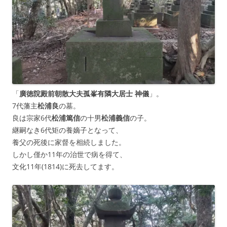
「
廣徳院殿前朝散大夫孤峯有隣大居士 神儀
」。
7代藩主
松浦良
の墓。
良は宗家6代
松浦篤信
の十男
松浦義信
の子。
継嗣なき6代矩の養嫡子となって、
養父の死後に家督を相続しました。
しかし僅か11年の治世で病を得て、
文化11年(1814)に死去してます。