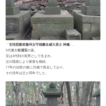
「
玄性院殿前豫州太守雄巖全威大居士 神儀
」。
5代藩主
松浦宝
の墓。
宝は4代到の長男として生まれ、
父の隠居により家督を相続。
17年の治世の後に35歳で死去しており、
その没年は父と同年でした。