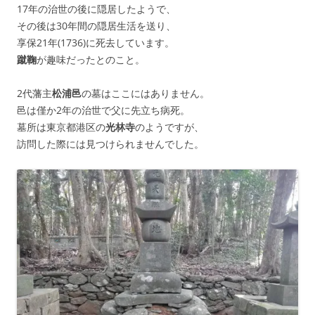
17年の治世の後に隠居したようで、
その後は30年間の隠居生活を送り、
享保21年(1736)に死去しています。
蹴鞠
が趣味だったとのこと。
2代藩主
松浦邑
の墓はここにはありません。
邑は僅か2年の治世で父に先立ち病死。
墓所は東京都港区の
光林寺
のようですが、
訪問した際には見つけられませんでした。