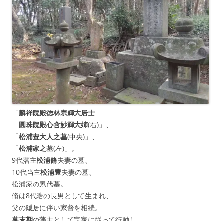
「
麟祥院殿徳林宗輝大居士
圓珠院殿心含妙輝大姉
(右)」、
「
松浦豊大人之墓
(中央)」、
「
松浦家之墓
(左)」。
9代藩主
松浦脩
夫妻の墓、
10代当主
松浦豊
夫妻の墓、
松浦家の累代墓。
脩は8代晧の長男として生まれ、
父の隠居に伴い家督を相続。
幕末期
の藩主として宗家に従って行動し、