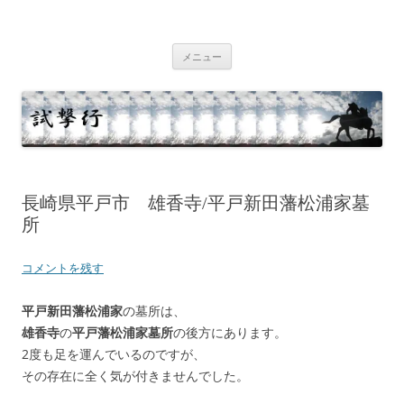
コ
ン
テ
試撃行
幕末維新の史跡等
ン
ツ
メニュー
へ
ス
キ
ッ
プ
長崎県平戸市 雄香寺/平戸新田藩松浦家墓
所
コメントを残す
平戸新田藩松浦家
の墓所は、
雄香寺
の
平戸藩松浦家墓所
の後方にあります。
2度も足を運んでいるのですが、
その存在に全く気が付きませんでした。