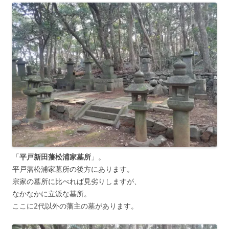
「
平戸新田藩松浦家墓所
」。
平戸藩松浦家墓所の後方にあります。
宗家の墓所に比べれば見劣りしますが、
なかなかに立派な墓所。
ここに2代以外の藩主の墓があります。