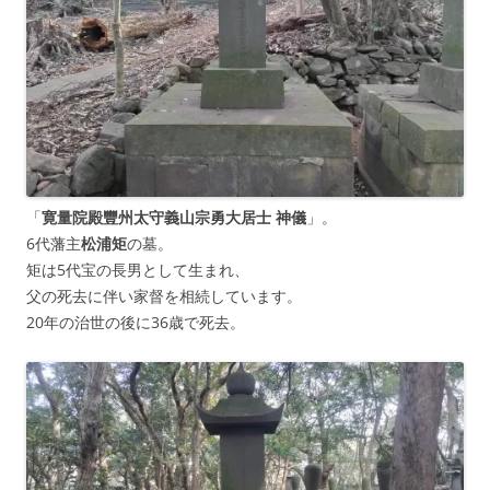
「
寛量院殿豐州太守義山宗勇大居士 神儀
」。
6代藩主
松浦矩
の墓。
矩は5代宝の長男として生まれ、
父の死去に伴い家督を相続しています。
20年の治世の後に36歳で死去。