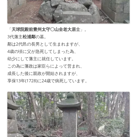
「
天球院殿前豊州太守〇山全老大居士
」。
3代藩主
松浦鄰
の墓。
鄰は2代邑の長男として生まれますが、
4歳の頃に父が急死してしまった為、
幼少にして藩主に就任しています。
この為に藩政は家臣らによって営まれ、
成長した後に親政が開始されますが、
享保13年(1728)に24歳で病死しています。