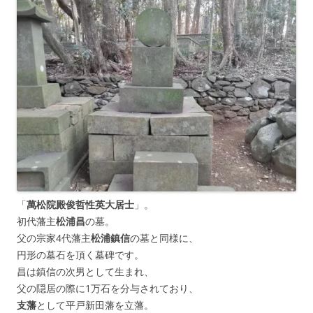
「
萬松院殿俊哲性英大居士
」。
初代藩主
松浦昌
の墓。
父の宗家4代藩主
松浦鎮信
の墓と同様に、
円形の墓石を頂く墓碑です。
昌は鎮信の次男として生まれ、
父の隠居の際に1万石を分与されており、
支藩
として平戸新田藩を立藩。