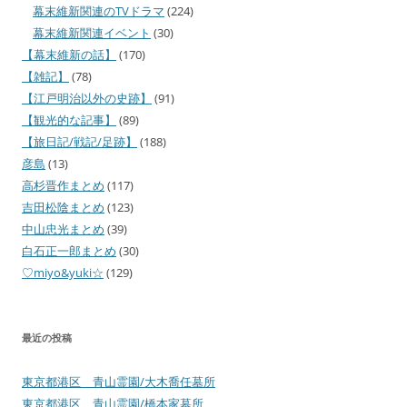
幕末維新関連のTVドラマ
(224)
幕末維新関連イベント
(30)
【幕末維新の話】
(170)
【雑記】
(78)
【江戸明治以外の史跡】
(91)
【観光的な記事】
(89)
【旅日記/戦記/足跡】
(188)
彦島
(13)
高杉晋作まとめ
(117)
吉田松陰まとめ
(123)
中山忠光まとめ
(39)
白石正一郎まとめ
(30)
♡miyo&yuki☆
(129)
最近の投稿
東京都港区 青山霊園/大木喬任墓所
東京都港区 青山霊園/橋本家墓所