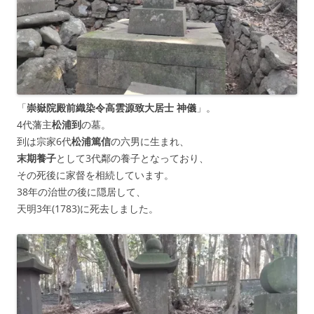
「
崇嶽院殿前織染令高雲源致大居士 神儀
」。
4代藩主
松浦到
の墓。
到は宗家6代
松浦篤信
の六男に生まれ、
末期養子
として3代鄰の養子となっており、
その死後に家督を相続しています。
38年の治世の後に隠居して、
天明3年(1783)に死去しました。