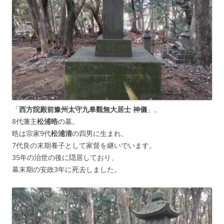
「
西方院殿前豫州太守九皋觀無大居士 神儀
」。
8代藩主
松浦晧
の墓。
晧は宗家9代
松浦清
の四男に生まれ、
7代良の末期養子として家督を継いでいます。
35年の治世の後に隠居しており、
幕末期の安政3年に死去しました。