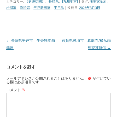
カテゴリー:
【史跡訪問】
、
長崎県
、
[九州地方]
| タグ:
藩主家墓所
、
松浦家
、
臨済宗
、
平戸新田藩
、
平戸島
| 投稿日:
2026年3月3日
|
←
長崎県平戸市 牛蒡餅本舗
佐賀県神埼市 真龍寺/横岳鍋
投
熊屋
島家墓所①
→
稿
ナ
ビ
コメントを残す
ゲ
ー
メールアドレスが公開されることはありません。
※
が付いてい
る欄は必須項目です
シ
コメント
※
ョ
ン