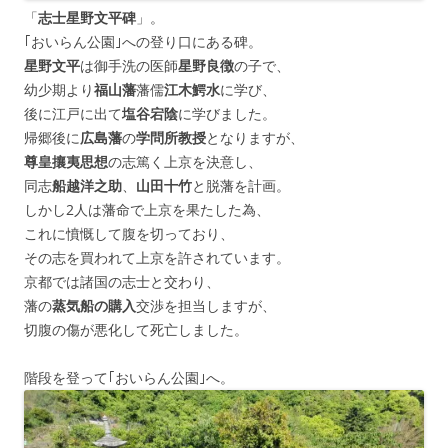
「
志士星野文平碑
」。
｢おいらん公園｣への登り口にある碑。
星野文平
は御手洗の医師
星野良徴
の子で、
幼少期より
福山藩
藩儒
江木鰐水
に学び、
後に江戸に出て
塩谷宕陰
に学びました。
帰郷後に
広島藩
の
学問所教授
となりますが、
尊皇攘夷思想
の志篤く上京を決意し、
同志
船越洋之助
、
山田十竹
と脱藩を計画。
しかし2人は藩命で上京を果たした為、
これに憤慨して腹を切っており、
その志を買われて上京を許されています。
京都では諸国の志士と交わり、
藩の
蒸気船の購入
交渉を担当しますが、
切腹の傷が悪化して死亡しました。
階段を登って｢おいらん公園｣へ。