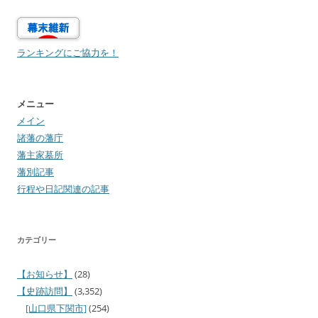
ランキングにご協力を！
メニュー
メイン
諸藩の藩庁
藩主家墓所
藩別記事
行程や日記関連の記事
カテゴリー
【お知らせ】
(28)
【史跡訪問】
(3,352)
[山口県下関市]
(254)