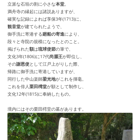
立派な石垣の割に小さな
本堂
。
満舟寺の縁起には諸説ありますが、
確実な記録によれば享保3年(1713)に、
観音堂
が建てられたようで、
御手洗に寄港する
廻船の寄進
により、
段々と寺院の規模になったとのこと。
掲げられた
額
は
琉球使節
の筆で、
文化3年(1806)に17代
尚灝王
が即位し、
その
謝恩使
として江戸上がりした際、
帰路に御手洗に寄港していますが、
同行した中山楽師
梁光地
がこれを揮毫。
これを俳人
栗田樗堂
が額として制作し、
文化12年(1815)に奉納したもの。
境内にはその栗田樗堂の墓があります。