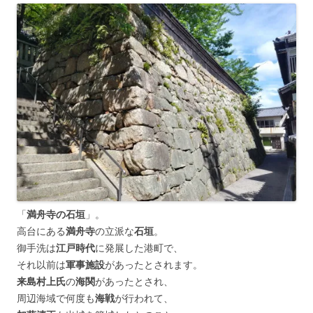
「
満舟寺の石垣
」。
高台にある
満舟寺
の立派な
石垣
。
御手洗は
江戸時代
に発展した港町で、
それ以前は
軍事施設
があったとされます。
来島村上氏
の
海関
があったとされ、
周辺海域で何度も
海戦
が行われて、