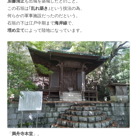
加藤清正
も出城を築城したとのこと。
この石垣は｢
乱れ築き
｣という技法の為、
何らかの軍事施設だったのだという。
石垣の下は江戸中期まで
海岸線
で、
埋め立て
によって陸地になっています。
「
満舟寺本堂
」。