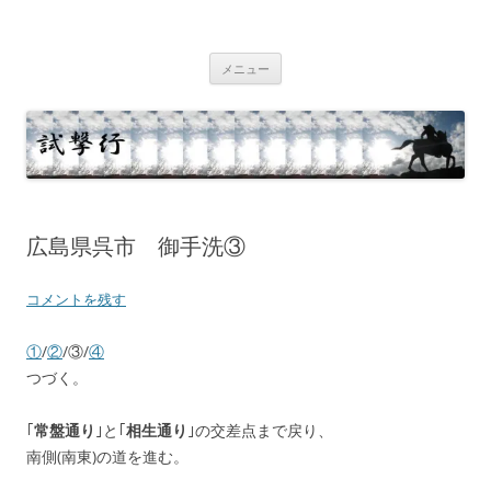
コ
ン
テ
試撃行
幕末維新の史跡等
ン
ツ
メニュー
へ
ス
キ
ッ
プ
広島県呉市 御手洗③
コメントを残す
①
/
②
/③/
④
つづく。
｢
常盤通り
｣と｢
相生通り
｣の交差点まで戻り、
南側(南東)の道を進む。