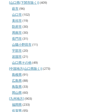
[山口県(下関市除く)]
(409)
萩市
(96)
山口市
(102)
美祢市
(19)
防府市
(30)
周南市
(30)
長門市
(31)
山陽小野田市
(11)
宇部市
(20)
岩国市
(21)
山口県その他
(49)
[中国地方(山口県除く)]
(273)
島根県
(91)
広島県
(88)
鳥取県
(33)
岡山県
(60)
[九州地方]
(903)
福岡県
(233)
佐賀県
(95)