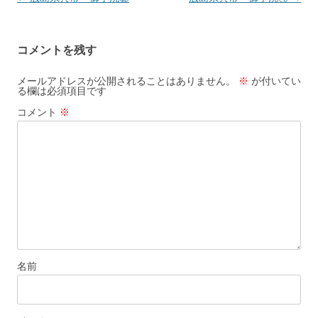
稿
ナ
コメントを残す
ビ
ゲ
メールアドレスが公開されることはありません。
※
が付いてい
る欄は必須項目です
ー
コメント
※
シ
ョ
ン
名前