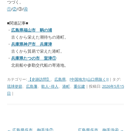
つづく。
①
/
②
/③/
④
■関連記事■
・
広島県福山市 鞆の浦
古くから栄えた潮待ちの港町。
・
兵庫県神戸市 兵庫津
古くから貿易で栄えた港町。
・
兵庫県たつの市 室津①
北前船や参勤交代船の寄港地。
カテゴリー:
【史跡訪問】
、
広島県
、
[中国地方(山口県除く)]
| タグ:
琉球使節
、
広島藩
、
歌人･俳人
、
港町
、
重伝建
| 投稿日:
2026年5月15
日
|
←
広島県呉市 御手洗②
広島県呉市 御手洗④
→
投