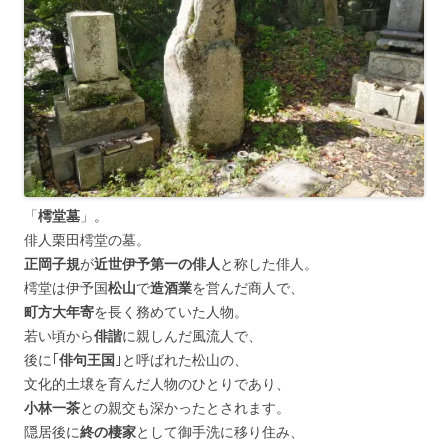
「
樗堂墓
」。
俳人栗田樗堂の墓。
正岡子規
が
近世伊予第一の俳人
と称した俳人。
樗堂は伊予国
松山
で
造酒業
を営んだ商人で、
町方大年寄
を長く務めていた人物。
若い頃から
俳諧
に親しんだ風流人で、
後に｢
俳句王国
｣と呼ばれた松山の、
文化的土壌を育んだ人物のひとりであり、
小林一茶
との親交も深かったとされます。
隠居後に
終の棲家
として御手洗に移り住み、