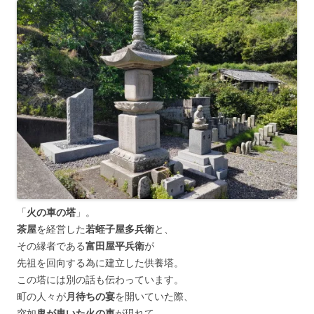
「
火の車の塔
」。
茶屋
を経営した
若蛭子屋多兵衛
と、
その縁者である
富田屋平兵衛
が
先祖を回向する為に建立した供養塔。
この塔には別の話も伝わっています。
町の人々が
月待ちの宴
を開いていた際、
突如
鬼が曳いた火の車
が現れて、