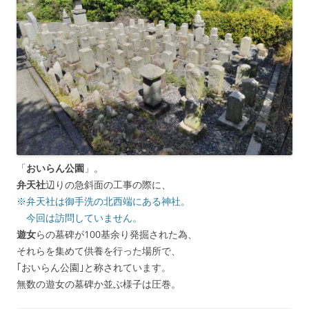
「
おいらん公園
」。
弁天社
辺りの急斜面の工事の際に、
※弁天社は御手洗の北西端にある神社。
今回は訪問していません。
遊女
らの墓碑が100基余り発掘された為、
それらを集めて供養を行った場所で、
｢おいらん公園｣と称されています。
無数の遊女の墓碑か並ぶ様子は圧巻。