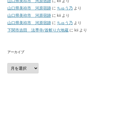
山口県美祢市 河原宿跡
に
kii
より
山口県美祢市 河原宿跡
に
ちゅう乃
より
山口県美祢市 河原宿跡
に
kii
より
山口県美祢市 河原宿跡
に
ちゅう乃
より
下関市吉田 法専寺/首斬り六地蔵
に
kii
より
アーカイブ
ア
ー
カ
イ
ブ