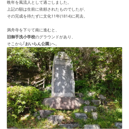
晩年を風流人として過ごしました。
上記の額は生前に依頼されたものでしたが、
その完成を待たずに文化11年(1814)に死去。
満舟寺を下りて南に進むと、
旧御手洗小学校
のグラウンドがあり、
そこから｢
おいらん公園
｣へ。