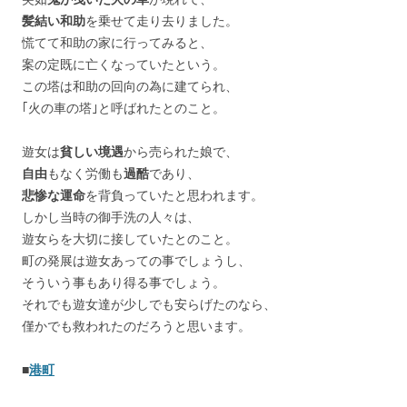
髪結い和助
を乗せて走り去りました。
慌てて和助の家に行ってみると、
案の定既に亡くなっていたという。
この塔は和助の回向の為に建てられ、
｢火の車の塔｣と呼ばれたとのこと。
遊女は
貧しい境遇
から売られた娘で、
自由
もなく労働も
過酷
であり、
悲惨な運命
を背負っていたと思われます。
しかし当時の御手洗の人々は、
遊女らを大切に接していたとのこと。
町の発展は遊女あっての事でしょうし、
そういう事もあり得る事でしょう。
それでも遊女達が少しでも安らげたのなら、
僅かでも救われたのだろうと思います。
■
港町