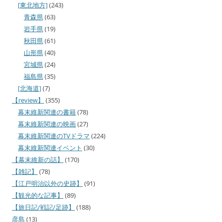
[東北地方]
(243)
青森県
(63)
岩手県
(19)
秋田県
(61)
山形県
(40)
宮城県
(24)
福島県
(35)
[北海道]
(7)
【review】
(355)
幕末維新関連の書籍
(78)
幕末維新関連の映画
(27)
幕末維新関連のTVドラマ
(224)
幕末維新関連イベント
(30)
【幕末維新の話】
(170)
【雑記】
(78)
【江戸明治以外の史跡】
(91)
【観光的な記事】
(89)
【旅日記/戦記/足跡】
(188)
彦島
(13)