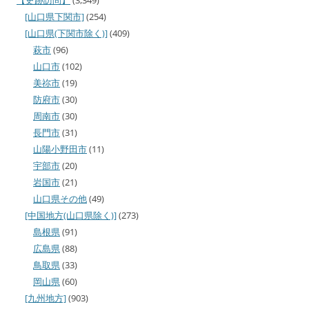
[山口県下関市]
(254)
[山口県(下関市除く)]
(409)
萩市
(96)
山口市
(102)
美祢市
(19)
防府市
(30)
周南市
(30)
長門市
(31)
山陽小野田市
(11)
宇部市
(20)
岩国市
(21)
山口県その他
(49)
[中国地方(山口県除く)]
(273)
島根県
(91)
広島県
(88)
鳥取県
(33)
岡山県
(60)
[九州地方]
(903)