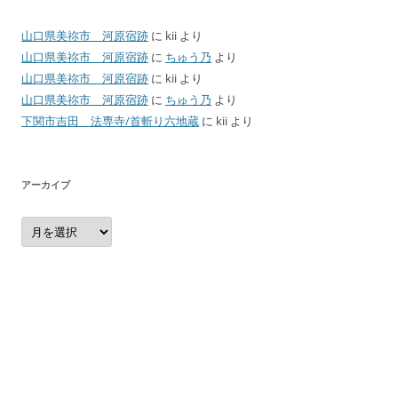
山口県美祢市 河原宿跡
に
kii
より
山口県美祢市 河原宿跡
に
ちゅう乃
より
山口県美祢市 河原宿跡
に
kii
より
山口県美祢市 河原宿跡
に
ちゅう乃
より
下関市吉田 法専寺/首斬り六地蔵
に
kii
より
アーカイブ
ア
ー
カ
イ
ブ