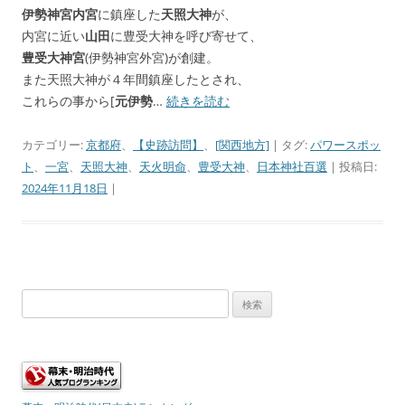
伊勢神宮内宮
に鎮座した
天照大神
が、
内宮に近い
山田
に豊受大神を呼び寄せて、
豊受大神宮
(伊勢神宮外宮)が創建。
また天照大神が４年間鎮座したとされ、
これらの事から[
元伊勢
…
続きを読む
カテゴリー:
京都府
、
【史跡訪問】
、
[関西地方]
| タグ:
パワースポッ
ト
、
一宮
、
天照大神
、
天火明命
、
豊受大神
、
日本神社百選
| 投稿日:
2024年11月18日
|
検
索: