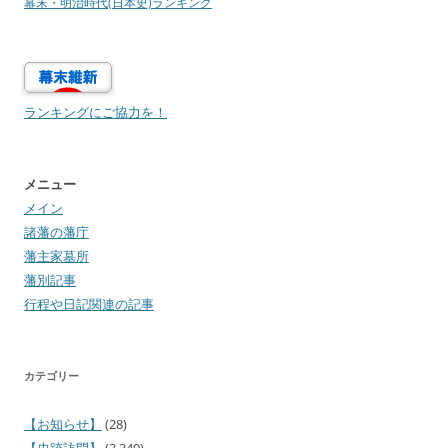
幕末・明治時代(日本史)ランキング
ランキングにご協力を！
メニュー
メイン
諸藩の藩庁
藩主家墓所
藩別記事
行程や日記関連の記事
カテゴリー
【お知らせ】
(28)
【史跡訪問】
(3,349)