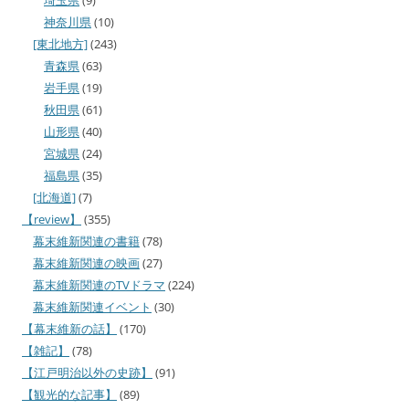
神奈川県
(10)
[東北地方]
(243)
青森県
(63)
岩手県
(19)
秋田県
(61)
山形県
(40)
宮城県
(24)
福島県
(35)
[北海道]
(7)
【review】
(355)
幕末維新関連の書籍
(78)
幕末維新関連の映画
(27)
幕末維新関連のTVドラマ
(224)
幕末維新関連イベント
(30)
【幕末維新の話】
(170)
【雑記】
(78)
【江戸明治以外の史跡】
(91)
【観光的な記事】
(89)