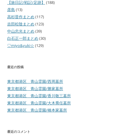
【旅日記/戦記/足跡】
(188)
彦島
(13)
高杉晋作まとめ
(117)
吉田松陰まとめ
(123)
中山忠光まとめ
(39)
白石正一郎まとめ
(30)
♡miyo&yuki☆
(129)
最近の投稿
東京都港区 青山霊園/西周墓所
東京都港区 青山霊園/勝家墓所
東京都港区 青山霊園/香川敬三墓所
東京都港区 青山霊園/大木喬任墓所
東京都港区 青山霊園/橋本家墓所
最近のコメント