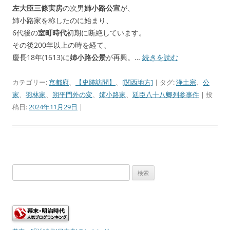
左大臣三條実房
の次男
姉小路公宣
が、
姉小路家を称したのに始まり、
6代後の
室町時代
初期に断絶しています。
その後200年以上の時を経て、
慶長18年(1613)に
姉小路公景
が再興。…
続きを読む
カテゴリー:
京都府
、
【史跡訪問】
、
[関西地方]
| タグ:
浄土宗
、
公
家
、
羽林家
、
朔平門外の変
、
姉小路家
、
廷臣八十八卿列参事件
| 投
稿日:
2024年11月29日
|
検
索: