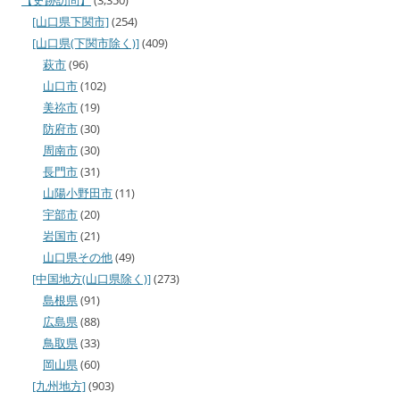
[山口県下関市]
(254)
[山口県(下関市除く)]
(409)
萩市
(96)
山口市
(102)
美祢市
(19)
防府市
(30)
周南市
(30)
長門市
(31)
山陽小野田市
(11)
宇部市
(20)
岩国市
(21)
山口県その他
(49)
[中国地方(山口県除く)]
(273)
島根県
(91)
広島県
(88)
鳥取県
(33)
岡山県
(60)
[九州地方]
(903)