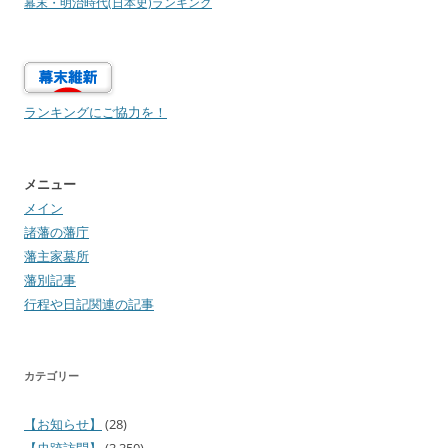
幕末・明治時代(日本史)ランキング
ランキングにご協力を！
メニュー
メイン
諸藩の藩庁
藩主家墓所
藩別記事
行程や日記関連の記事
カテゴリー
【お知らせ】
(28)
【史跡訪問】
(3,350)