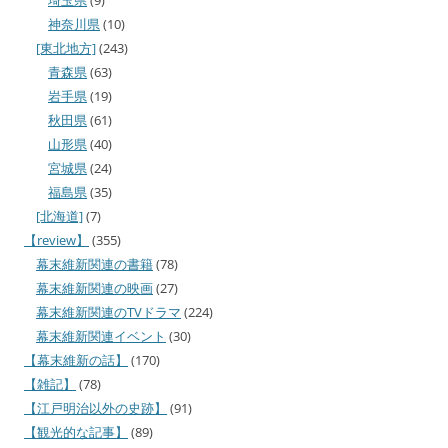
神奈川県
(10)
[東北地方]
(243)
青森県
(63)
岩手県
(19)
秋田県
(61)
山形県
(40)
宮城県
(24)
福島県
(35)
[北海道]
(7)
【review】
(355)
幕末維新関連の書籍
(78)
幕末維新関連の映画
(27)
幕末維新関連のTVドラマ
(224)
幕末維新関連イベント
(30)
【幕末維新の話】
(170)
【雑記】
(78)
【江戸明治以外の史跡】
(91)
【観光的な記事】
(89)