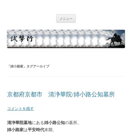
コ
ン
試撃行
テ
幕末維新の史跡等
ン
ツ
メニュー
へ
ス
キ
ッ
プ
「
姉小路家
」タグアーカイブ
京都府京都市 清浄華院/姉小路公知墓所
コメントを残す
清浄華院墓地
にある
姉小路公知
の墓所。
姉小路家
は
平安時代
末期、