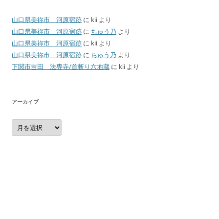
山口県美祢市 河原宿跡
に
kii
より
山口県美祢市 河原宿跡
に
ちゅう乃
より
山口県美祢市 河原宿跡
に
kii
より
山口県美祢市 河原宿跡
に
ちゅう乃
より
下関市吉田 法専寺/首斬り六地蔵
に
kii
より
アーカイブ
ア
ー
カ
イ
ブ