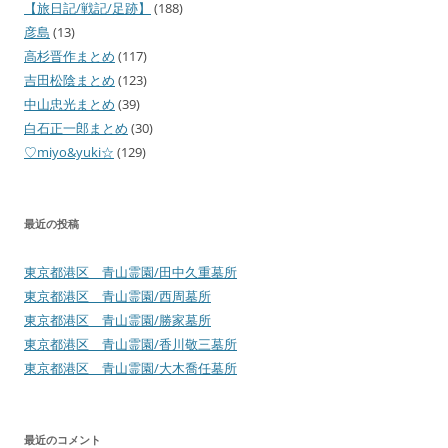
【旅日記/戦記/足跡】
(188)
彦島
(13)
高杉晋作まとめ
(117)
吉田松陰まとめ
(123)
中山忠光まとめ
(39)
白石正一郎まとめ
(30)
♡miyo&yuki☆
(129)
最近の投稿
東京都港区 青山霊園/田中久重墓所
東京都港区 青山霊園/西周墓所
東京都港区 青山霊園/勝家墓所
東京都港区 青山霊園/香川敬三墓所
東京都港区 青山霊園/大木喬任墓所
最近のコメント