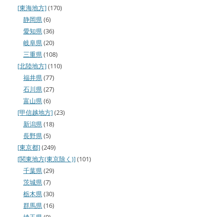
[東海地方]
(170)
静岡県
(6)
愛知県
(36)
岐阜県
(20)
三重県
(108)
[北陸地方]
(110)
福井県
(77)
石川県
(27)
富山県
(6)
[甲信越地方]
(23)
新潟県
(18)
長野県
(5)
[東京都]
(249)
[関東地方(東京除く)]
(101)
千葉県
(29)
茨城県
(7)
栃木県
(30)
群馬県
(16)
埼玉県
(9)