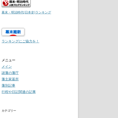
幕末・明治時代(日本史)ランキング
ランキングにご協力を！
メニュー
メイン
諸藩の藩庁
藩主家墓所
藩別記事
行程や日記関連の記事
カテゴリー