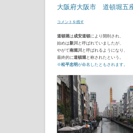
大阪府大阪市 道頓堀五
【諸藩藩庁】
コメントを残す
【幕府拠点】
道頓堀
は
成安道頓
により開削され、
【朝廷】
始めは
新川
と呼ばれていましたが、
やがて
南堀川
と呼ばれるようになり、
最終的に
道頓堀
と称されたという。
※
松平忠明
が命名したともされます。