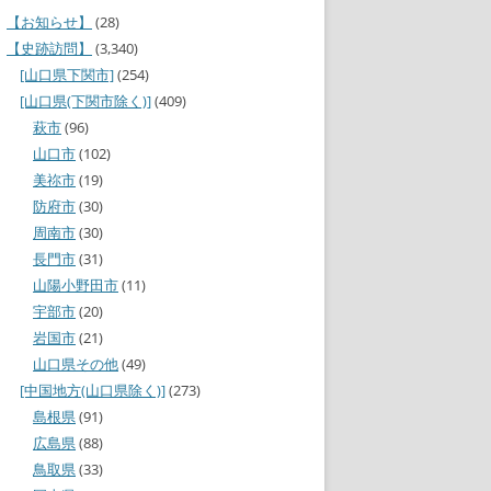
【お知らせ】
(28)
【史跡訪問】
(3,340)
[山口県下関市]
(254)
[山口県(下関市除く)]
(409)
萩市
(96)
山口市
(102)
美祢市
(19)
防府市
(30)
周南市
(30)
長門市
(31)
山陽小野田市
(11)
宇部市
(20)
岩国市
(21)
山口県その他
(49)
[中国地方(山口県除く)]
(273)
島根県
(91)
広島県
(88)
鳥取県
(33)