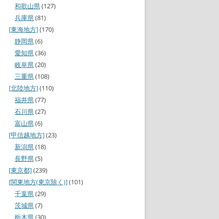
和歌山県
(127)
兵庫県
(81)
[東海地方]
(170)
静岡県
(6)
愛知県
(36)
岐阜県
(20)
三重県
(108)
[北陸地方]
(110)
福井県
(77)
石川県
(27)
富山県
(6)
[甲信越地方]
(23)
新潟県
(18)
長野県
(5)
[東京都]
(239)
[関東地方(東京除く)]
(101)
千葉県
(29)
茨城県
(7)
栃木県
(30)