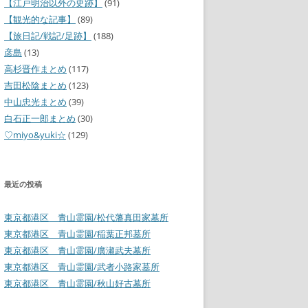
【江戸明治以外の史跡】
(91)
【観光的な記事】
(89)
【旅日記/戦記/足跡】
(188)
彦島
(13)
高杉晋作まとめ
(117)
吉田松陰まとめ
(123)
中山忠光まとめ
(39)
白石正一郎まとめ
(30)
♡miyo&yuki☆
(129)
最近の投稿
東京都港区 青山霊園/松代藩真田家墓所
東京都港区 青山霊園/稲葉正邦墓所
東京都港区 青山霊園/廣瀬武夫墓所
東京都港区 青山霊園/武者小路家墓所
東京都港区 青山霊園/秋山好古墓所