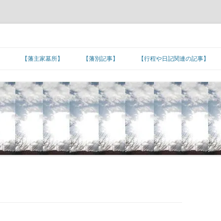
】
【藩主家墓所】
【藩別記事】
【行程や日記関連の記事】
北海道/東北地方
【藩主家墓所】北海道/東北地方
東北諸藩の支城など
東北諸藩の主な家老家墓所
■旅日記/戦記/足跡
関東地方
■文化/文政/天保/弘化年間
【藩主家墓所】関東地方
関東諸藩の支城など
仙台藩家老家の墓所
関東諸藩の主な家老家墓所
■カピタン江戸参府
甲信越地方
■嘉永年間
【幕末維新人物の墓所】
【藩主家墓所】甲信越地方
甲信越諸藩の主な家老家墓所
■朝鮮通信使の行程
北陸地方
■安政年間
【招魂場/官修墳墓等】
【長州藩の諸砲台(台場)跡】
【藩主家墓所】北陸地方
北陸諸藩の支城など
北陸諸藩の主な家老家墓所
■琉球使節の江戸上り
東海地方
■蔓延/文久年間
【幕末維新関連の名数】
■五街道の宿場町
【藩主家墓所】東海地方
東海諸藩の支城など
■東海道の宿場町
加賀藩家老家の墓所
東海諸藩の主な家老家墓所
近畿地方
■元治/慶応年間
【公家の墓所】
■主要脇街道の宿場町
●著名な神社･神宮
【藩主家墓所】近畿地方
紀州藩の支城
■中山道の宿場町
■羽州街道の宿場町
尾張藩家老家の墓所
近畿諸藩の主な家老家墓所
中国地方
■明治初期
■その他の街道の宿場町
●著名な寺院
【藩主家墓所】中国地方
中国諸藩の支城など
■奥州街道の宿場町
■北陸街道の宿場町
■北国(善光寺)街道の宿場町
桑名藩家老家の墓所
紀州藩家老家の墓所
中国諸藩の主な家老家墓所
四国地方
■湊町
●日本の孔子廟
【藩主家墓所】四国地方
長州藩の各施設
四国諸藩の支城など
■日光街道の宿場町
■伊勢街道/別街道/本街道の宿場町
■西近江路の宿場町
■防長の諸浦
津藩家老家の墓所
鳥取藩家老家の墓所
四国諸藩の主な家老家墓所