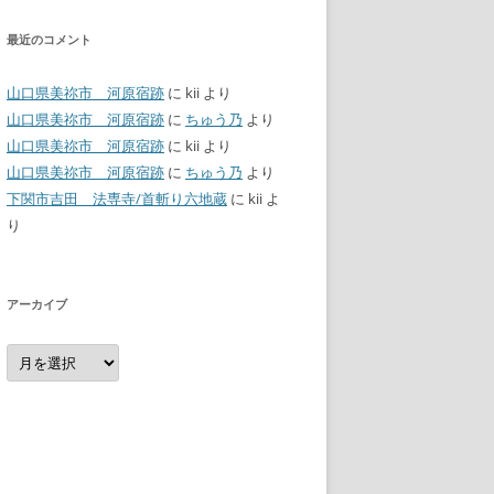
最近のコメント
山口県美祢市 河原宿跡
に
kii
より
山口県美祢市 河原宿跡
に
ちゅう乃
より
山口県美祢市 河原宿跡
に
kii
より
山口県美祢市 河原宿跡
に
ちゅう乃
より
下関市吉田 法専寺/首斬り六地蔵
に
kii
よ
り
アーカイブ
ア
ー
カ
イ
ブ