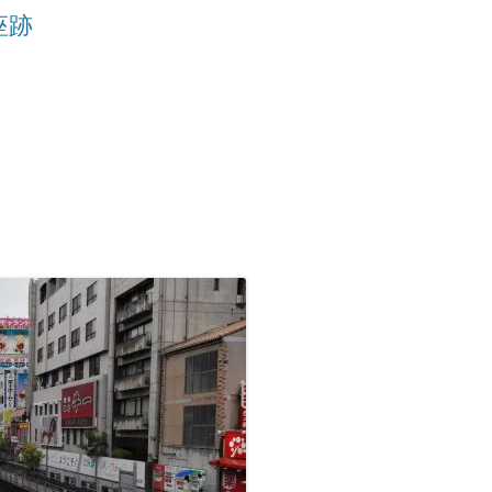
座跡
九州/沖縄地方
■温泉町
●天皇陵
【藩主家墓所】九州/沖縄地方
九州諸藩の支城など
■甲州街道の宿場町
■西国街道の宿場町
■京街道の宿場町
岡山藩家老家の墓所
九州諸藩の主な家老家墓所
■歴史的な町並み
●著名な豪商
【将軍家墓所】
薩摩藩の外城御仮屋
旗本陣屋
■山陰街道の宿場町
■紀州街道の宿場町
長州藩家老家の墓所
佐賀藩家老家の墓所
旗本家墓所
■島まとめ
●著名な遊郭跡
■長崎街道の宿場町
■出雲街道の宿場町
熊本藩家老家の墓所
●著名な道場･私塾跡
■薩摩街道の宿場町
■中津街道の宿場町
薩摩藩家老家の墓所
●名水百選
■唐津街道の宿場町
●日本100名城
■秋月街道の宿場町
●キリシタン関連
■平戸往還の宿場町
●銘菓･名物
■豊後(肥後)街道の宿場町
●情報募集
■日向街道の宿場町
■赤間関街道/萩往還の宿場町