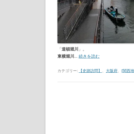
「
道頓堀川
」。
東横堀川
…
続きを読む
カテゴリー:
【史跡訪問】
、
大阪府
、
[関西地