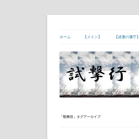
コ
ン
テ
幕末維新の史跡等
試撃行
ン
ツ
ホーム
【メイン】
【諸藩の藩庁
へ
ス
キ
【ご挨拶】
【諸藩藩庁】
ッ
プ
【幕末維新の現場】
【諸藩藩庁】
【幕末人物の墓所】
【諸藩藩庁】
【砲台(台場)跡】
【諸藩藩庁】
【宿場町や歴史ある町村】
【諸藩藩庁】
【その他】
【諸藩藩庁】
「
歌舞伎
」タグアーカイブ
【諸藩藩庁】
【諸藩藩庁】