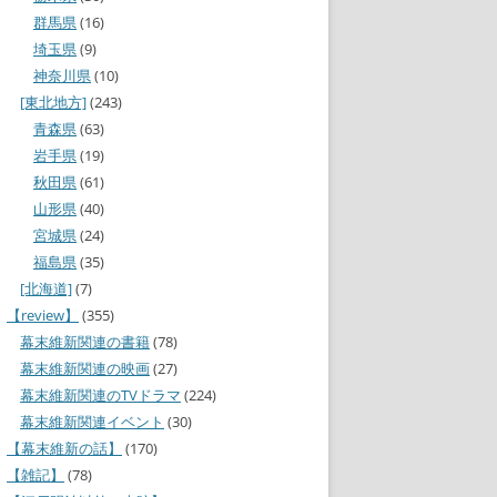
群馬県
(16)
埼玉県
(9)
神奈川県
(10)
[東北地方]
(243)
青森県
(63)
岩手県
(19)
秋田県
(61)
山形県
(40)
宮城県
(24)
福島県
(35)
[北海道]
(7)
【review】
(355)
幕末維新関連の書籍
(78)
幕末維新関連の映画
(27)
幕末維新関連のTVドラマ
(224)
幕末維新関連イベント
(30)
【幕末維新の話】
(170)
【雑記】
(78)