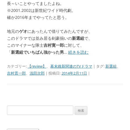
長～いことやってましたよね。
※2001.2002は新世紀ワイド時代劇。
確か2016年までやってたと思う。
地元の
ゲオ
にあったんで借りてみたんですが、
このドラマでは並み居る剣豪揃いの
新選組
で、
このマイナーな隊士
吉村寛一郎
に対して、
「
新選組でいちばん強かった男
…
続きを読む
カテゴリー:
【review】
、
幕末維新関連のTVドラマ
| タグ:
新選組
、
吉村貫一郎
、
浅田次郎
| 投稿日:
2014年2月11日
|
検
索: