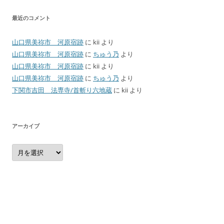
最近のコメント
山口県美祢市 河原宿跡
に
kii
より
山口県美祢市 河原宿跡
に
ちゅう乃
より
山口県美祢市 河原宿跡
に
kii
より
山口県美祢市 河原宿跡
に
ちゅう乃
より
下関市吉田 法専寺/首斬り六地蔵
に
kii
より
アーカイブ
ア
ー
カ
イ
ブ