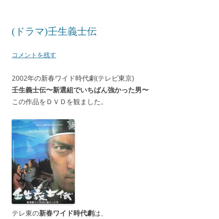
(ドラマ)壬生義士伝
コメントを残す
2002年の新春ワイド時代劇(テレビ東京)
壬生義士伝〜新選組でいちばん強かった男〜
この作品をＤＶＤを観ました。
テレ東の
新春ワイド時代劇
は、