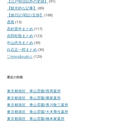
【江戸明治以外の史跡】
(91)
【観光的な記事】
(89)
【旅日記/戦記/足跡】
(188)
彦島
(13)
高杉晋作まとめ
(117)
吉田松陰まとめ
(123)
中山忠光まとめ
(39)
白石正一郎まとめ
(30)
♡miyo&yuki☆
(129)
最近の投稿
東京都港区 青山霊園/西周墓所
東京都港区 青山霊園/勝家墓所
東京都港区 青山霊園/香川敬三墓所
東京都港区 青山霊園/大木喬任墓所
東京都港区 青山霊園/橋本家墓所