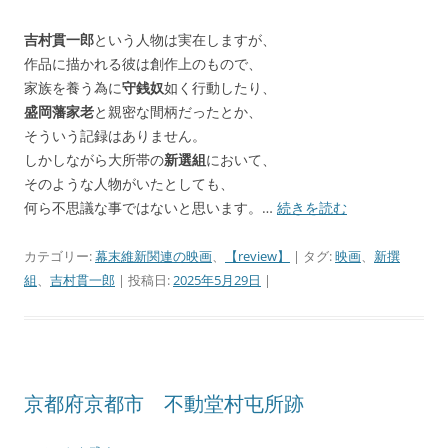
吉村貫一郎
という人物は実在しますが、
作品に描かれる彼は創作上のもので、
家族を養う為に
守銭奴
如く行動したり、
盛岡藩家老
と親密な間柄だったとか、
そういう記録はありません。
しかしながら大所帯の
新選組
において、
そのような人物がいたとしても、
何ら不思議な事ではないと思います。…
続きを読む
カテゴリー:
幕末維新関連の映画
、
【review】
| タグ:
映画
、
新撰
組
、
吉村貫一郎
| 投稿日:
2025年5月29日
|
京都府京都市 不動堂村屯所跡