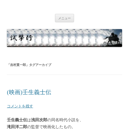
コ
ン
試撃行
テ
幕末維新の史跡等
ン
ツ
メニュー
へ
ス
キ
ッ
プ
「
吉村貫一郎
」タグアーカイブ
(映画)壬生義士伝
コメントを残す
壬生義士伝
は
浅田次郎
の同名時代小説を、
滝田洋二郎
の監督で映画化したもの。