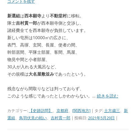
コメントを残す
新選組
は
西本願寺
より
不動堂村
に移転。
隊士
吉村貫一郎
が西本願寺側と交渉し、
諸経費全てを西本願寺が負担しています。
新しい屯所は10000㎡の広さに、
表門、高塀、玄関、長屋、使者の間、
幹部居間、平隊士部屋、客間、馬屋、
物見中間と小者部屋、
30人が入れる大風呂など、
その規模は
大名屋敷並み
であったという。
残念ながら間取りなどは判っておらず、
このような感じであったとしかわからない。…
続きを読む
カテゴリー:
【史跡訪問】
、
京都府
、
[関西地方]
| タグ:
土方歳三
、
新
選組
、
鳥羽伏見の戦い
、
吉村貫一郎
| 投稿日:
2021年5月29日
|