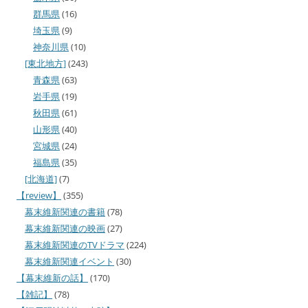
群馬県
(16)
埼玉県
(9)
神奈川県
(10)
[東北地方]
(243)
青森県
(63)
岩手県
(19)
秋田県
(61)
山形県
(40)
宮城県
(24)
福島県
(35)
[北海道]
(7)
【review】
(355)
幕末維新関連の書籍
(78)
幕末維新関連の映画
(27)
幕末維新関連のTVドラマ
(224)
幕末維新関連イベント
(30)
【幕末維新の話】
(170)
【雑記】
(78)