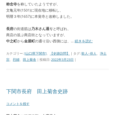
称念寺
を称していたようですが、
文亀元年(1501)に現在地に移転し、
明暦３年(1657)に本覚寺と改称しました。
長府
の街道筋は
乃木さん通り
と呼ばれ、
商店の並ぶ商店街となっていますが、
中之町
から
金屋町
の通り沿い西側には、…
続きを読む
カテゴリー:
[山口県下関市]
、
【史跡訪問】
| タグ:
歌人･俳人
、
浄土
宗
、
烈婦
、
田上菊舎
| 投稿日:
2022年3月23日
|
下関市長府 田上菊舎史跡
コメントを残す