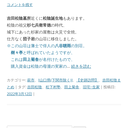
コメントを残す
吉田松陰墓所
近くに
松陰誕生地
もあります。
松陰の祖父
杉七兵衛常徳
の時代、
城下にあった杉家の屋敷は火災で全焼。
仕方なく
団子岩
の山荘に移住しました。
※この山荘は藩士で俳人の
八谷聴雨
の別荘。
樹々亭
と呼ばれていたようですが、
これは
田上菊舎
が名付けたもので、
購入資金は松陰の母瀧の実家の
…
続きを読む
カテゴリー:
萩市
、
[山口県(下関市除く)]
、
【史跡訪問】
、
吉田松陰ま
とめ
| タグ:
吉田松陰
、
松下村塾
、
田上菊舎
、
旧宅･生家
| 投稿日:
2022年3月12日
|