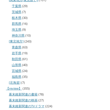
千葉県
(29)
茨城県
(7)
栃木県
(30)
群馬県
(16)
埼玉県
(9)
神奈川県
(10)
[東北地方]
(243)
青森県
(63)
岩手県
(19)
秋田県
(61)
山形県
(40)
宮城県
(24)
福島県
(35)
[北海道]
(7)
【review】
(355)
幕末維新関連の書籍
(78)
幕末維新関連の映画
(27)
幕末維新関連のTVドラマ
(224)