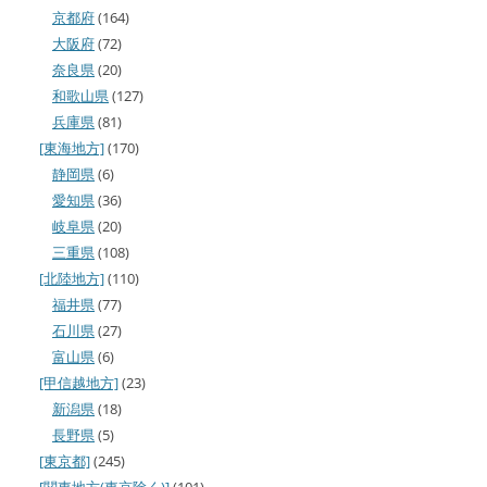
京都府
(164)
大阪府
(72)
奈良県
(20)
和歌山県
(127)
兵庫県
(81)
[東海地方]
(170)
静岡県
(6)
愛知県
(36)
岐阜県
(20)
三重県
(108)
[北陸地方]
(110)
福井県
(77)
石川県
(27)
富山県
(6)
[甲信越地方]
(23)
新潟県
(18)
長野県
(5)
[東京都]
(245)
[関東地方(東京除く)]
(101)