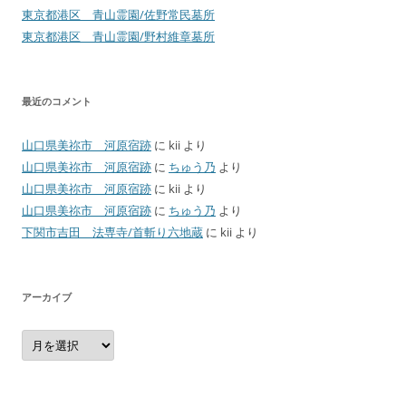
東京都港区 青山霊園/佐野常民墓所
東京都港区 青山霊園/野村維章墓所
最近のコメント
山口県美祢市 河原宿跡
に
kii
より
山口県美祢市 河原宿跡
に
ちゅう乃
より
山口県美祢市 河原宿跡
に
kii
より
山口県美祢市 河原宿跡
に
ちゅう乃
より
下関市吉田 法専寺/首斬り六地蔵
に
kii
より
アーカイブ
ア
ー
カ
イ
ブ