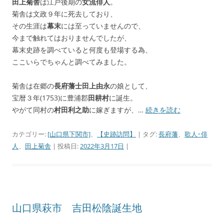
田上菊舎
は江戸後期の
女流俳人
。
菊舎は文政９年に死去しており、
その生涯は
幕末
には至っていませんので、
今まで触れてはおりませんでしたが、
幕末史跡を調べていると何度も登場する為、
ここいらでちゃんと調べてみました。
菊舎は在郷の
長府藩士田上由永
の娘として、
宝暦３年(1753)に豊浦郡
田耕村
に誕生。
やがて同村の
村田利之助
に嫁ぎますが、…
続きを読む
カテゴリー:
[山口県下関市]
、
【史跡訪問】
| タグ:
長府藩
、
歌人･俳
人
、
田上菊舎
| 投稿日:
2022年3月17日
|
山口県萩市 吉田松陰誕生地