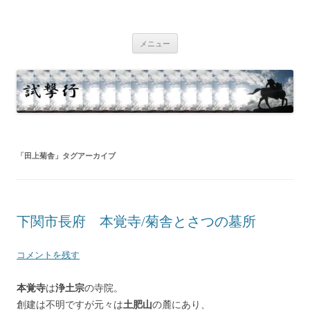
コ
ン
試撃行
テ
幕末維新の史跡等
ン
ツ
メニュー
へ
ス
キ
ッ
プ
「
田上菊舎
」タグアーカイブ
下関市長府 本覚寺/菊舎とさつの墓所
コメントを残す
本覚寺
は
浄土宗
の寺院。
創建は不明ですが元々は
土肥山
の麓にあり、