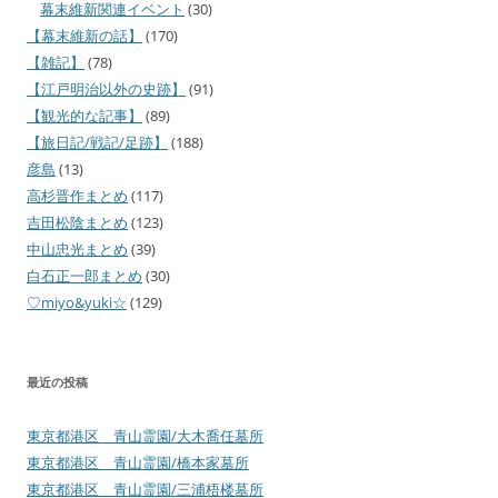
幕末維新関連イベント
(30)
【幕末維新の話】
(170)
【雑記】
(78)
【江戸明治以外の史跡】
(91)
【観光的な記事】
(89)
【旅日記/戦記/足跡】
(188)
彦島
(13)
高杉晋作まとめ
(117)
吉田松陰まとめ
(123)
中山忠光まとめ
(39)
白石正一郎まとめ
(30)
♡miyo&yuki☆
(129)
最近の投稿
東京都港区 青山霊園/大木喬任墓所
東京都港区 青山霊園/橋本家墓所
東京都港区 青山霊園/三浦梧楼墓所