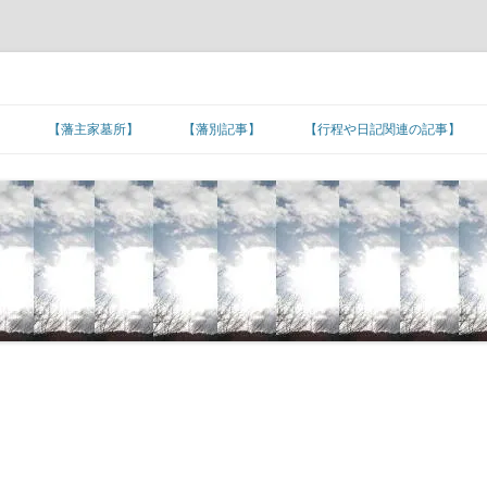
】
【藩主家墓所】
【藩別記事】
【行程や日記関連の記事】
北海道/東北地方
【藩主家墓所】北海道/東北地方
東北諸藩の支城など
東北諸藩の主な家老家墓所
■旅日記/戦記/足跡
関東地方
■文化/文政/天保/弘化年間
【藩主家墓所】関東地方
関東諸藩の支城など
仙台藩家老家の墓所
関東諸藩の主な家老家墓所
■カピタン江戸参府
甲信越地方
■嘉永年間
【幕末維新人物の墓所】
【藩主家墓所】甲信越地方
甲信越諸藩の主な家老家墓所
■朝鮮通信使の行程
北陸地方
■安政年間
【招魂場/官修墳墓等】
【長州藩の諸砲台(台場)跡】
【藩主家墓所】北陸地方
北陸諸藩の支城など
北陸諸藩の主な家老家墓所
■琉球使節の江戸上り
東海地方
■蔓延/文久年間
【幕末維新関連の名数】
■五街道の宿場町
【藩主家墓所】東海地方
東海諸藩の支城など
■東海道の宿場町
加賀藩家老家の墓所
東海諸藩の主な家老家墓所
近畿地方
■元治/慶応年間
【公家の墓所】
■主要脇街道の宿場町
●著名な神社･神宮
【藩主家墓所】近畿地方
紀州藩の支城
■中山道の宿場町
■羽州街道の宿場町
尾張藩家老家の墓所
近畿諸藩の主な家老家墓所
中国地方
■明治初期
■その他の街道の宿場町
●著名な寺院
【藩主家墓所】中国地方
中国諸藩の支城など
■奥州街道の宿場町
■北陸街道の宿場町
■北国(善光寺)街道の宿場町
桑名藩家老家の墓所
紀州藩家老家の墓所
中国諸藩の主な家老家墓所
四国地方
■湊町
●日本の孔子廟
【藩主家墓所】四国地方
長州藩の各施設
四国諸藩の支城など
■日光街道の宿場町
■伊勢街道/別街道/本街道の宿場町
■西近江路の宿場町
■防長の諸浦
津藩家老家の墓所
鳥取藩家老家の墓所
四国諸藩の主な家老家墓所