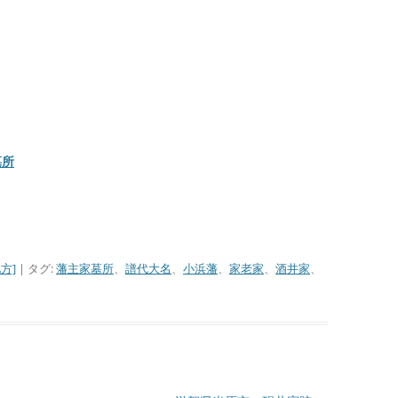
墓所
方]
| タグ:
藩主家墓所
、
譜代大名
、
小浜藩
、
家老家
、
酒井家
、