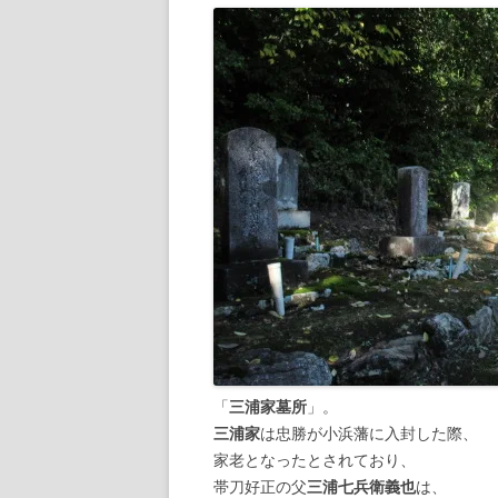
「
三浦家墓所
」。
三浦家
は忠勝が小浜藩に入封した際、
家老となったとされており、
帯刀好正の父
三浦七兵衛義也
は、