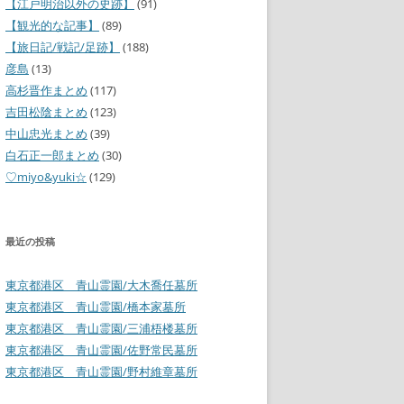
【江戸明治以外の史跡】
(91)
【観光的な記事】
(89)
【旅日記/戦記/足跡】
(188)
彦島
(13)
高杉晋作まとめ
(117)
吉田松陰まとめ
(123)
中山忠光まとめ
(39)
白石正一郎まとめ
(30)
♡miyo&yuki☆
(129)
最近の投稿
東京都港区 青山霊園/大木喬任墓所
東京都港区 青山霊園/橋本家墓所
東京都港区 青山霊園/三浦梧楼墓所
東京都港区 青山霊園/佐野常民墓所
東京都港区 青山霊園/野村維章墓所