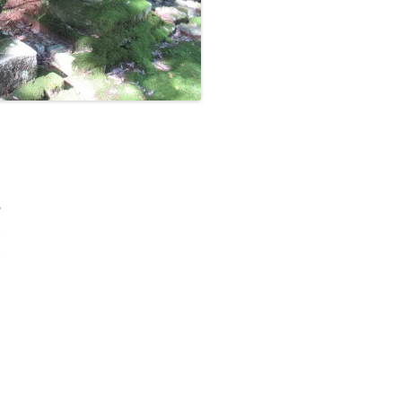
。
、
、