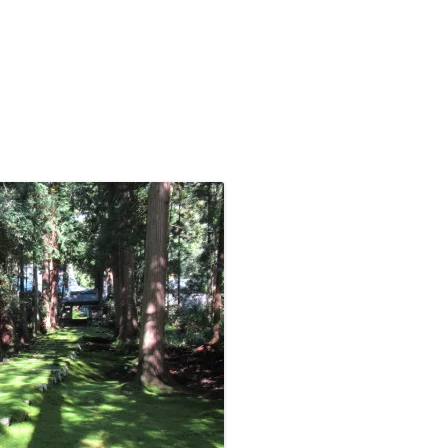
九州/沖縄地方
■温泉町
●天皇陵
【藩主家墓所】九州/沖縄地方
九州諸藩の支城など
■甲州街道の宿場町
■西国街道の宿場町
■京街道の宿場町
岡山藩家老家の墓所
九州諸藩の主な家老家墓所
■歴史的な町並み
●著名な豪商
【将軍家墓所】
薩摩藩の外城御仮屋
旗本陣屋
■山陰街道の宿場町
■紀州街道の宿場町
長州藩家老家の墓所
佐賀藩家老家の墓所
旗本家墓所
■島まとめ
●著名な遊郭跡
■長崎街道の宿場町
■出雲街道の宿場町
熊本藩家老家の墓所
●著名な道場･私塾跡
■薩摩街道の宿場町
■中津街道の宿場町
薩摩藩家老家の墓所
●名水百選
■唐津街道の宿場町
●日本100名城
■秋月街道の宿場町
●キリシタン関連
■平戸往還の宿場町
●銘菓･名物
■豊後(肥後)街道の宿場町
●情報募集
■日向街道の宿場町
■赤間関街道/萩往還の宿場町