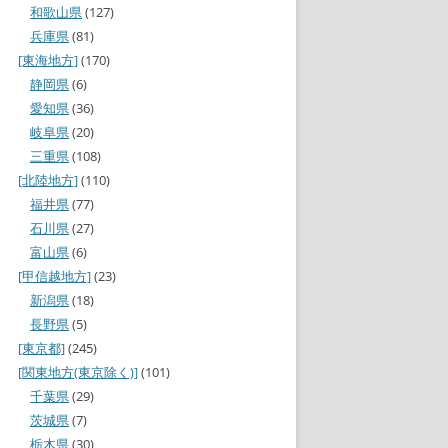
和歌山県
(127)
兵庫県
(81)
[東海地方]
(170)
静岡県
(6)
愛知県
(36)
岐阜県
(20)
三重県
(108)
[北陸地方]
(110)
福井県
(77)
石川県
(27)
富山県
(6)
[甲信越地方]
(23)
新潟県
(18)
長野県
(5)
[東京都]
(245)
[関東地方(東京除く)]
(101)
千葉県
(29)
茨城県
(7)
栃木県
(30)