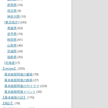
群馬県
(16)
埼玉県
(9)
神奈川県
(10)
[東北地方]
(243)
青森県
(63)
岩手県
(19)
秋田県
(61)
山形県
(40)
宮城県
(24)
福島県
(35)
[北海道]
(7)
【review】
(355)
幕末維新関連の書籍
(78)
幕末維新関連の映画
(27)
幕末維新関連のTVドラマ
(224)
幕末維新関連イベント
(30)
【幕末維新の話】
(170)
【雑記】
(78)