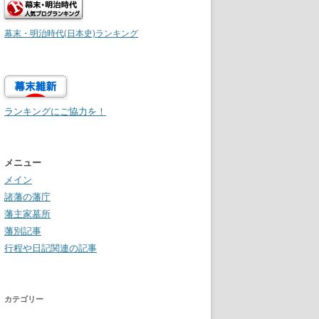
幕末・明治時代(日本史)ランキング
ランキングにご協力を！
メニュー
メイン
諸藩の藩庁
藩主家墓所
藩別記事
行程や日記関連の記事
カテゴリー