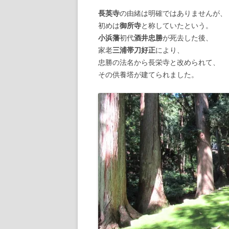
長英寺
の由緒は明確ではありませんが、
【諸藩藩庁】
初めは
御所寺
と称していたという。
小浜藩
初代
酒井忠勝
が死去した後、
【幕府拠点】
家老
三浦帯刀好正
により、
忠勝の法名から長栄寺と改められて、
【朝廷】
その供養塔が建てられました。