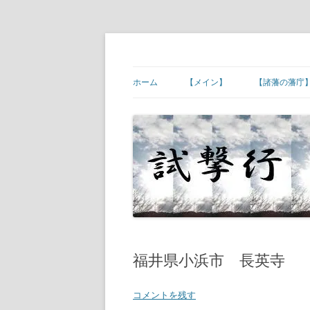
コ
ン
テ
幕末維新の史跡等
試撃行
ン
ツ
ホーム
【メイン】
【諸藩の藩庁
へ
ス
キ
【ご挨拶】
【諸藩藩庁】
ッ
プ
【幕末維新の現場】
【諸藩藩庁】
【幕末人物の墓所】
【諸藩藩庁】
【砲台(台場)跡】
【諸藩藩庁】
【宿場町や歴史ある町村】
【諸藩藩庁】
【その他】
【諸藩藩庁】
福井県小浜市 長英寺
【諸藩藩庁】
コメントを残す
【諸藩藩庁】