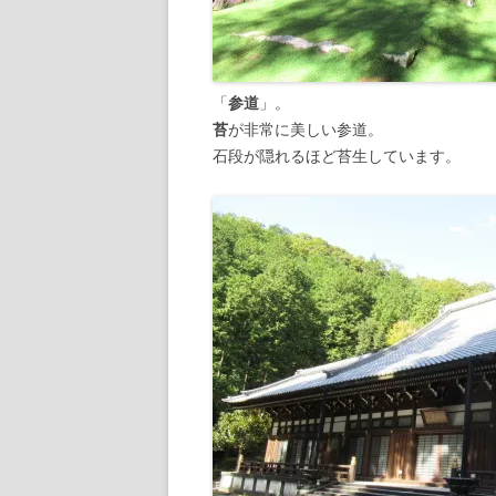
「
参道
」。
苔
が非常に美しい参道。
石段が隠れるほど苔生しています。