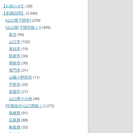
【お知らせ】
(28)
【史跡訪問】
(3,346)
[山口県下関市]
(254)
[山口県(下関市除く)]
(409)
萩市
(96)
山口市
(102)
美祢市
(19)
防府市
(30)
周南市
(30)
長門市
(31)
山陽小野田市
(11)
宇部市
(20)
岩国市
(21)
山口県その他
(49)
[中国地方(山口県除く)]
(273)
島根県
(91)
広島県
(88)
鳥取県
(33)