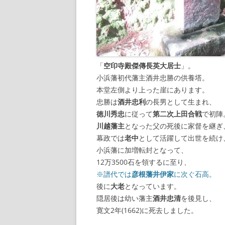
「
空印寺殿傑傳長英大居士
」。
小浜藩初代藩主酒井忠勝の供養塔。
本堂左側より上った崖にあります。
忠勝は
酒井忠利
の長男として生まれ、
徳川秀忠
に従って
第二次上田合戦
で初陣
川越藩主
となった父の死後に家督を継ぎ
幕政では
老中
として活躍して出世を続け
小浜藩に加増転封となって、
12万3500石を領するに至り、
※譜代では
彦根藩井伊家
に次ぐ石高。
後に
大老
となっています。
隠居後は幼い藩主
酒井忠清
を後見し、
寛文2年(1662)に死去しました。