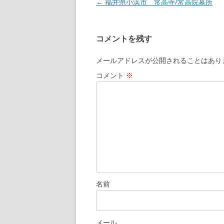
←
福井県小浜市 常高寺/常高院墓所
投
稿
ナ
コメントを残す
ビ
ゲ
メールアドレスが公開されることはあり
ー
コメント
※
シ
ョ
ン
名前
メール