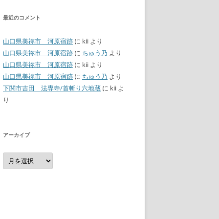
最近のコメント
山口県美祢市 河原宿跡
に
kii
より
山口県美祢市 河原宿跡
に
ちゅう乃
より
山口県美祢市 河原宿跡
に
kii
より
山口県美祢市 河原宿跡
に
ちゅう乃
より
下関市吉田 法専寺/首斬り六地蔵
に
kii
よ
り
アーカイブ
ア
ー
カ
イ
ブ