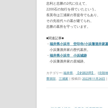
忠利と忠勝の2代に仕えて、
2200石の知行を得ていたという。
長英寺は三浦家の菩提寺でもあり、
その先祖代々の墓が建てられ、
忠勝の墓所を守っています。
■関連記事■
・
福井県小浜市 空印寺/小浜藩酒井家
小浜藩酒井家の歴代墓所。
・
福井県小浜市 小浜城跡
小浜藩酒井家の居城跡。
カテゴリー:
福井県
、
【史跡訪問】
、
[北陸地
曹洞宗
、
三浦家
| 投稿日:
2022年11月26日
|