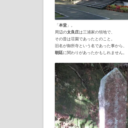
「
本堂
」。
周辺の
太良庄
は三浦家の領地で、
その昔は荘園であったとのこと。
旧名が御所寺という名であった事から、
朝廷
に関わりがあったかもしれません。