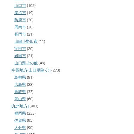
山口市
(102)
美祢市
(19)
防府市
(30)
周南市
(30)
長門市
(31)
山陽小野田市
(11)
宇部市
(20)
岩国市
(21)
山口県その他
(49)
[中国地方(山口県除く)]
(273)
島根県
(91)
広島県
(88)
鳥取県
(33)
岡山県
(60)
[九州地方]
(903)
福岡県
(233)
佐賀県
(95)
大分県
(90)