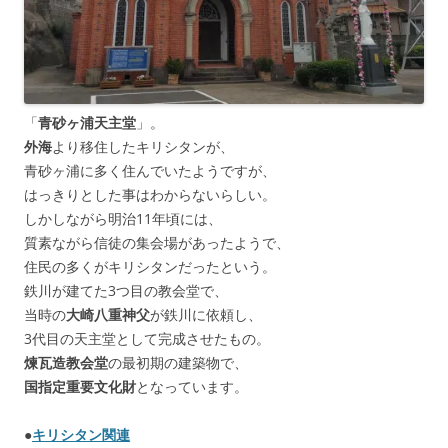
「
青砂ヶ浦天主堂
」。
外海
より移住したキリシタンが、
青砂ヶ浦に多く住んでいたようですが、
はっきりとした事はわからないらしい。
しかしながら明治11年頃には、
質素ながら信徒の集会場があったようで、
住民の多くがキリシタンだったという。
鉄川が建てた3つ目の教会堂で、
当時の
大崎八重神父
が鉄川に依頼し、
3代目の天主堂として完成させたもの。
煉瓦造教会堂
の最初期の建築物で、
国指定重要文化財
となっています。
●
キリシタン関連