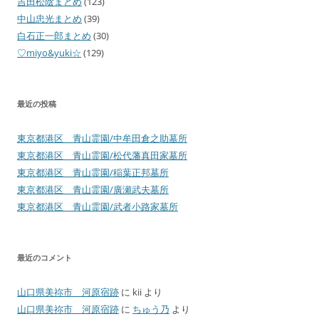
吉田松陰まとめ
(123)
中山忠光まとめ
(39)
白石正一郎まとめ
(30)
♡miyo&yuki☆
(129)
最近の投稿
東京都港区 青山霊園/中牟田倉之助墓所
東京都港区 青山霊園/松代藩真田家墓所
東京都港区 青山霊園/稲葉正邦墓所
東京都港区 青山霊園/廣瀬武夫墓所
東京都港区 青山霊園/武者小路家墓所
最近のコメント
山口県美祢市 河原宿跡
に
kii
より
山口県美祢市 河原宿跡
に
ちゅう乃
より