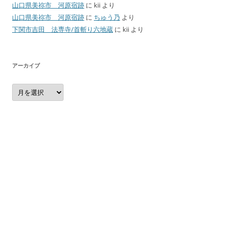
山口県美祢市 河原宿跡
に
kii
より
山口県美祢市 河原宿跡
に
ちゅう乃
より
下関市吉田 法専寺/首斬り六地蔵
に
kii
より
アーカイブ
ア
ー
カ
イ
ブ