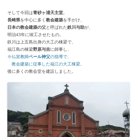
そして今回は
青砂ヶ浦天主堂
。
長崎県
を中心に多く
教会建築
を手がけ、
日本の教会建築の父
と呼ばれた
鉄川与助
が、
明治43年に竣工させたもの。
鉄川は上五島出身の大工の棟梁で、
福江島の棟梁
野原与吉
に師事し、
※仏宣教師
ペール神父
の指導で、
教会建築に従事した福江の大工棟梁。
後に多くの教会堂を建設しました。