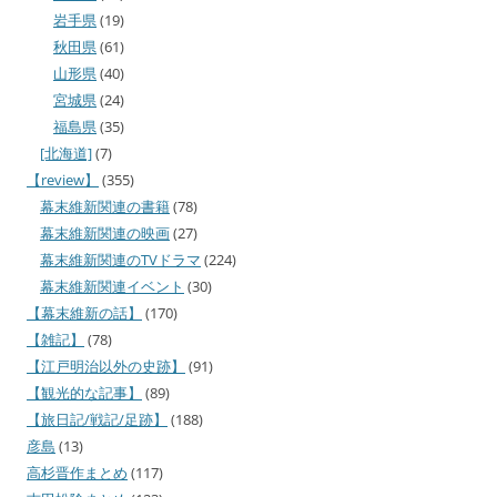
岩手県
(19)
秋田県
(61)
山形県
(40)
宮城県
(24)
福島県
(35)
[北海道]
(7)
【review】
(355)
幕末維新関連の書籍
(78)
幕末維新関連の映画
(27)
幕末維新関連のTVドラマ
(224)
幕末維新関連イベント
(30)
【幕末維新の話】
(170)
【雑記】
(78)
【江戸明治以外の史跡】
(91)
【観光的な記事】
(89)
【旅日記/戦記/足跡】
(188)
彦島
(13)
高杉晋作まとめ
(117)