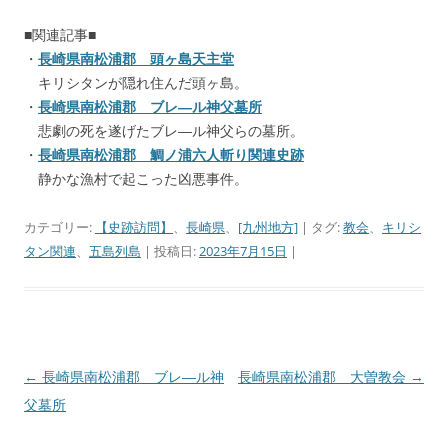
■関連記事■
・
長崎県南松浦郡 頭ヶ島天主堂
キリシタンが隠れ住んだ頭ヶ島。
・
長崎県南松浦郡 ブレ―ル神父墓所
悲劇の死を遂げたブレ―ル神父らの墓所。
・
長崎県南松浦郡 鯛ノ浦六人斬り関連史跡
静かな漁村で起こった凶悪事件。
カテゴリー:
【史跡訪問】
、
長崎県
、
[九州地方]
| タグ:
教会
、
キリシ
タン関連
、
五島列島
| 投稿日:
2023年7月15日
|
←
長崎県南松浦郡 ブレ―ル神
長崎県南松浦郡 大曽教会
→
投
父墓所
稿
ナ