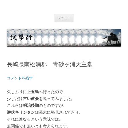
コ
ン
テ
試撃行
幕末維新の史跡等
ン
ツ
メニュー
へ
ス
キ
ッ
プ
長崎県南松浦郡 青砂ヶ浦天主堂
コメントを残す
久しぶりに
上五島
へ行ったので、
少しだけ
古い教会
を巡ってみました。
これらは
明治後期
のものですが、
潜伏キリシタン
は幕末に発見されており、
それに連なるという意味では、
無関係でも無いとも考えられます。