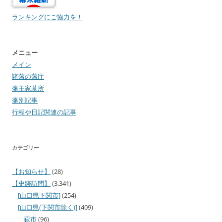
ランキングにご協力を！
メニュー
メイン
諸藩の藩庁
藩主家墓所
藩別記事
行程や日記関連の記事
カテゴリー
【お知らせ】
(28)
【史跡訪問】
(3,341)
[山口県下関市]
(254)
[山口県(下関市除く)]
(409)
萩市
(96)