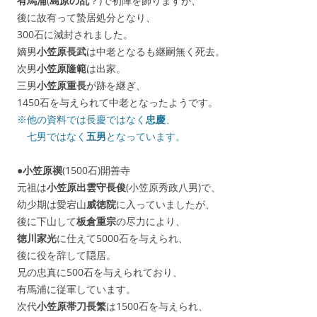
有馬浦
(
島原の乱
？)で初陣を飾りますが、
後に故有って蟄居処分となり、
300石に減封されました。
嫡男
小笠原長武
は中老となるも継嗣無く死去。
次男
小笠原隆範
は出家。
三男
小笠原重長
が跡を継ぎ、
1450石を与えられて中老となったようです。
※他の資料では長慶ではなく
忠慶
、
七男ではなく
五男
となっています。
●
小笠原禊
(1500石)開善寺
元祖は
小笠原出雲守長俊
(小笠原秀政八男)で、
幼少期は愛宕山
威徳院
に入っていましたが、
後に下山して
板倉重宗
の尽力により、
徳川家光
に仕えて5000石を与えられ、
後に役を辞して隠居。
兄の忠真に500石を与えられており、
有馬浦に従軍しています。
次代
小笠原帯刀長繁
は1500石を与えられ、