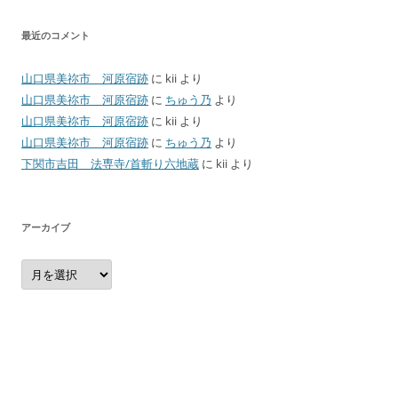
最近のコメント
山口県美祢市 河原宿跡
に
kii
より
山口県美祢市 河原宿跡
に
ちゅう乃
より
山口県美祢市 河原宿跡
に
kii
より
山口県美祢市 河原宿跡
に
ちゅう乃
より
下関市吉田 法専寺/首斬り六地蔵
に
kii
より
アーカイブ
ア
ー
カ
イ
ブ