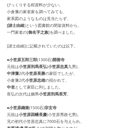
びっくりする程資料が少ない。
小倉藩の家老家を調べてみても、
家系図のようなものは見当たらず、
[諸士由緒
]という図書館の閉架資料から、
一門家老の[
御名字之族
]を調べました。
[諸士由緒]に記載されていたのは以下。
●
小笠原五郎三郎
(1300石)
開善寺
元祖は
小笠原刑馬長弘
(
小笠原忠真
九男)。
中津藩
2代
小笠原長勝
の家臣でしたが、
小倉藩2代
小笠原忠雄
の招かれて、
中老
として家臣に列しました。
長弘の次代は嫡男
小笠原刑馬長芳
。
●
小笠原織衛
(1500石)
宗玄寺
元祖は
小笠原因幡長慶
(小笠原秀政七男)。
兄の初代小笠原忠真に7000石を与えられ、