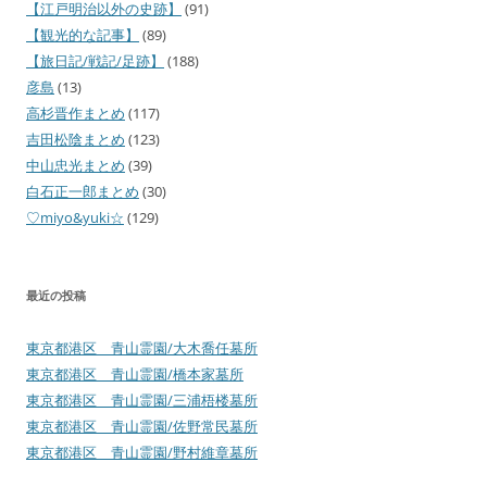
【江戸明治以外の史跡】
(91)
【観光的な記事】
(89)
【旅日記/戦記/足跡】
(188)
彦島
(13)
高杉晋作まとめ
(117)
吉田松陰まとめ
(123)
中山忠光まとめ
(39)
白石正一郎まとめ
(30)
♡miyo&yuki☆
(129)
最近の投稿
東京都港区 青山霊園/大木喬任墓所
東京都港区 青山霊園/橋本家墓所
東京都港区 青山霊園/三浦梧楼墓所
東京都港区 青山霊園/佐野常民墓所
東京都港区 青山霊園/野村維章墓所