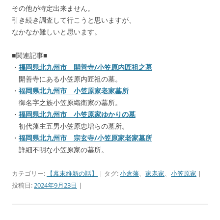
その他が特定出来ません。
引き続き調査して行こうと思いますが、
なかなか難しいと思います。
■関連記事■
・
福岡県北九州市 開善寺/小笠原内匠祖之墓
開善寺にある小笠原内匠祖の墓。
・
福岡県北九州市 小笠原家老家墓所
御名字之族小笠原織衛家の墓所。
・
福岡県北九州市 小笠原家ゆかりの墓
初代藩主五男小笠原忠増らの墓所。
・
福岡県北九州市 宗玄寺/小笠原家老家墓所
詳細不明な小笠原家の墓所。
カテゴリー:
【幕末維新の話】
| タグ:
小倉藩
、
家老家
、
小笠原家
|
投稿日:
2024年9月23日
|