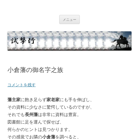
コ
ン
テ
試撃行
幕末維新の史跡等
ン
ツ
メニュー
へ
ス
キ
ッ
プ
小倉藩の御名字之族
コメントを残す
藩主家
に飽き足らず
家老家
にも手を伸ばし、
その資料に少なさに驚愕しているのですが、
それでも
長州藩
は非常に資料は豊富。
図書館に足を運んで探せば、
何らかのヒントは見つかります。
その感覚でお隣の
小倉藩
を調べると、