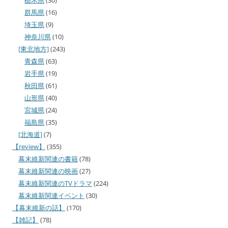
群馬県
(16)
埼玉県
(9)
神奈川県
(10)
[東北地方]
(243)
青森県
(63)
岩手県
(19)
秋田県
(61)
山形県
(40)
宮城県
(24)
福島県
(35)
[北海道]
(7)
【review】
(355)
幕末維新関連の書籍
(78)
幕末維新関連の映画
(27)
幕末維新関連のTVドラマ
(224)
幕末維新関連イベント
(30)
【幕末維新の話】
(170)
【雑記】
(78)