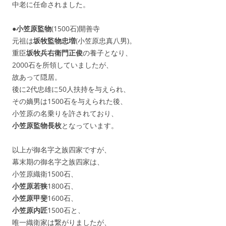
中老に任命されました。
●
小笠原監物
(1500石)開善寺
元祖は
坂牧監物忠増
(小笠原忠真八男)。
重臣
坂牧兵右衛門正俊
の養子となり、
2000石を所領していましたが、
故あって隠居。
後に2代忠雄に50人扶持を与えられ、
その嫡男は1500石を与えられた後、
小笠原の名乗りを許されており、
小笠原監物長枚
となっています。
以上が御名字之族四家ですが、
幕末期の御名字之族四家は、
小笠原織衛1500石、
小笠原若狭
1800石、
小笠原甲斐
1600石、
小笠原内匠
1500石と、
唯一織衛家は繋がりましたが、