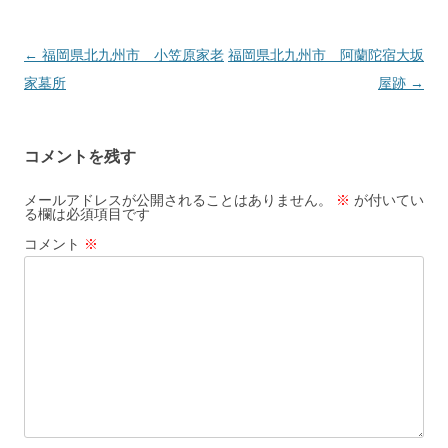
←
福岡県北九州市 小笠原家老
福岡県北九州市 阿蘭陀宿大坂
投
家墓所
屋跡
→
稿
ナ
ビ
コメントを残す
ゲ
ー
メールアドレスが公開されることはありません。
※
が付いてい
る欄は必須項目です
シ
コメント
※
ョ
ン