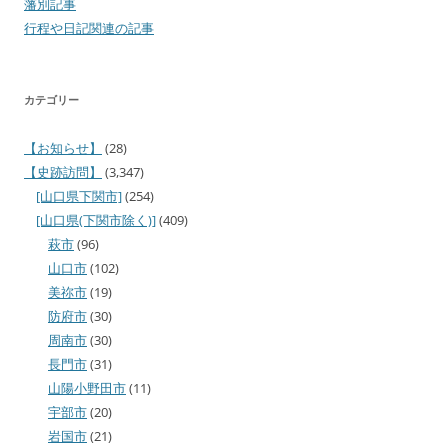
藩別記事
行程や日記関連の記事
カテゴリー
【お知らせ】
(28)
【史跡訪問】
(3,347)
[山口県下関市]
(254)
[山口県(下関市除く)]
(409)
萩市
(96)
山口市
(102)
美祢市
(19)
防府市
(30)
周南市
(30)
長門市
(31)
山陽小野田市
(11)
宇部市
(20)
岩国市
(21)