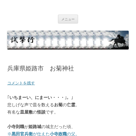
コ
ン
テ
試撃行
幕末維新の史跡等
ン
ツ
メニュー
へ
ス
キ
ッ
プ
兵庫県姫路市 お菊神社
コメントを残す
｢
いちまーい、にまーい・・・
｣。」
悲しげな声で皿を数える
お菊
の
亡霊
。
有名な
皿屋敷
の
怪談
です。
小寺則職
が
姫路城
の城主だった頃、
※
黒田官兵衛
が仕えた
小寺政職
の父。