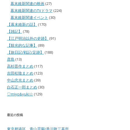
幕末維新関連の映画
(27)
幕末維新関連のTVドラマ
(224)
幕末維新関連イベント
(30)
【幕末維新の話】
(170)
【雑記】
(78)
【江戸明治以外の史跡】
(91)
【観光的な記事】
(89)
【旅日記/戦記/足跡】
(188)
彦島
(13)
高杉晋作まとめ
(117)
吉田松陰まとめ
(123)
中山忠光まとめ
(39)
白石正一郎まとめ
(30)
♡miyo&yuki☆
(129)
最近の投稿
東京都港区 青山霊園/香川敬三墓所