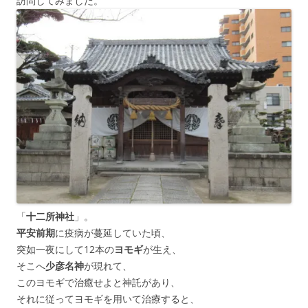
訪問してみました。
「
十二所神社
」。
平安前期
に疫病が蔓延していた頃、
突如一夜にして12本の
ヨモギ
が生え、
そこへ
少彦名神
が現れて、
このヨモギで治癒せよと神託があり、
それに従ってヨモギを用いて治療すると、