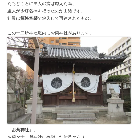
たちどころに里人の病は癒えた為、
里人が少彦名神を祀ったのが由緒です。
社殿は
姫路空襲
で焼失して再建されたもの。
この十二所神社境内にお菊神社があります。
「
お菊神社
」。
お菊が十二所神社に参詣した伝承があり、