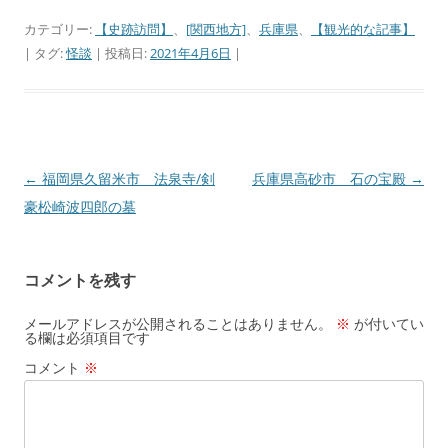
カテゴリー:
【史跡訪問】
、
[関西地方]
、
兵庫県
、
【観光的な記事】
| タグ:
怪談
| 投稿日:
2021年4月6日
|
←
福岡県久留米市 法泉寺/剣
兵庫県高砂市 石の宝殿
→
投
豪松崎波四郎の墓
稿
ナ
ビ
コメントを残す
ゲ
ー
メールアドレスが公開されることはありません。
※
が付いてい
る欄は必須項目です
シ
コメント
※
ョ
ン