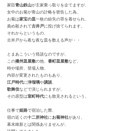
家臣
青山鉄山
が主家乗っ取りを企てますが、
女中のお菊が青山の計略を密告した為、
お菊は
家宝の皿
一枚の紛失の罪を着せられ、
責め殺されて
古井戸
に投げ捨てられます。
それからというもの、
古井戸から夜な夜な皿を数える声が・・
とまあこういう怪談なのですが、
この
播州皿屋敷
の他、
番町皿屋敷
など、
時や場所、登場人物、
内容が変更されたものもあり、
江戸時代
に
浄瑠璃
や
講談
、
歌舞伎
などで演じられますが、
その原型は
室町時代
にも散見されるという。
仕事で
姫路
で宿泊した際、
宿の近くの
十二所神社
に
お菊神社
があり、
幕末維新とは関係ありませんが、