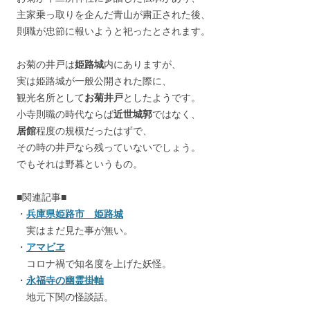
主家乗っ取りを企んだ青山が粛正された後、
則職が忠節に報いようと祀ったとされます。
お菊の井戸は
姫路城
内にありますが、
実は姫路城が一般公開された際に、
観光名所として
お菊井戸
としたようです。
小寺則職の時代ならば
近世城郭
ではなく、
居館
程度の規模だったはずで、
その時の井戸なら残っていないでしょう。
でもそれは野暮というもの。
■関連記事■
・
兵庫県姫路市 姫路城
実はまだ見た事が無い。
・
アマビヱ
コロナ禍で知名度を上げた妖怪。
・
永福寺の幽霊掛軸
地元下関の怪談話。