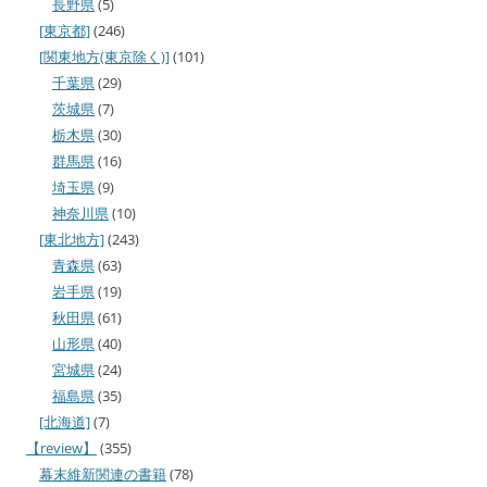
長野県
(5)
[東京都]
(246)
[関東地方(東京除く)]
(101)
千葉県
(29)
茨城県
(7)
栃木県
(30)
群馬県
(16)
埼玉県
(9)
神奈川県
(10)
[東北地方]
(243)
青森県
(63)
岩手県
(19)
秋田県
(61)
山形県
(40)
宮城県
(24)
福島県
(35)
[北海道]
(7)
【review】
(355)
幕末維新関連の書籍
(78)