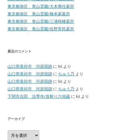
東京都港区 青山霊園/大木喬任墓所
東京都港区 青山霊園/橋本家墓所
東京都港区 青山霊園/三浦梧楼墓所
東京都港区 青山霊園/佐野常民墓所
最近のコメント
山口県美祢市 河原宿跡
に
kii
より
山口県美祢市 河原宿跡
に
ちゅう乃
より
山口県美祢市 河原宿跡
に
kii
より
山口県美祢市 河原宿跡
に
ちゅう乃
より
下関市吉田 法専寺/首斬り六地蔵
に
kii
より
アーカイブ
ア
ー