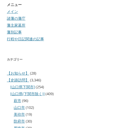
メニュー
メイン
諸藩の藩庁
藩主家墓所
藩別記事
行程や日記関連の記事
カテゴリー
【お知らせ】
(28)
【史跡訪問】
(3,346)
[山口県下関市]
(254)
[山口県(下関市除く)]
(409)
萩市
(96)
山口市
(102)
美祢市
(19)
防府市
(30)