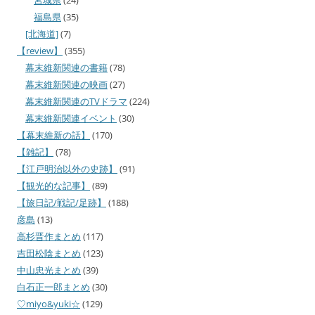
宮城県
(24)
福島県
(35)
[北海道]
(7)
【review】
(355)
幕末維新関連の書籍
(78)
幕末維新関連の映画
(27)
幕末維新関連のTVドラマ
(224)
幕末維新関連イベント
(30)
【幕末維新の話】
(170)
【雑記】
(78)
【江戸明治以外の史跡】
(91)
【観光的な記事】
(89)
【旅日記/戦記/足跡】
(188)
彦島
(13)
高杉晋作まとめ
(117)
吉田松陰まとめ
(123)
中山忠光まとめ
(39)
白石正一郎まとめ
(30)
♡miyo&yuki☆
(129)