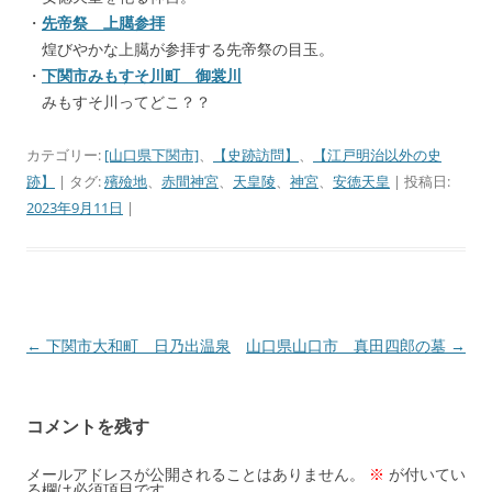
・
先帝祭 上臈参拝
煌びやかな上臈が参拝する先帝祭の目玉。
・
下関市みもすそ川町 御裳川
みもすそ川ってどこ？？
カテゴリー:
[山口県下関市]
、
【史跡訪問】
、
【江戸明治以外の史
跡】
| タグ:
殯殮地
、
赤間神宮
、
天皇陵
、
神宮
、
安徳天皇
| 投稿日:
2023年9月11日
|
←
下関市大和町 日乃出温泉
山口県山口市 真田四郎の墓
→
投
稿
ナ
コメントを残す
ビ
ゲ
メールアドレスが公開されることはありません。
※
が付いてい
る欄は必須項目です