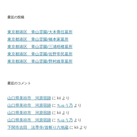
最近の投稿
東京都港区 青山霊園/大木喬任墓所
東京都港区 青山霊園/橋本家墓所
東京都港区 青山霊園/三浦梧楼墓所
東京都港区 青山霊園/佐野常民墓所
東京都港区 青山霊園/野村維章墓所
最近のコメント
山口県美祢市 河原宿跡
に
kii
より
山口県美祢市 河原宿跡
に
ちゅう乃
より
山口県美祢市 河原宿跡
に
kii
より
山口県美祢市 河原宿跡
に
ちゅう乃
より
下関市吉田 法専寺/首斬り六地蔵
に
kii
より