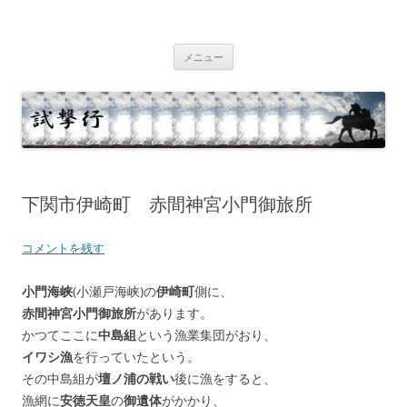
コ
ン
テ
試撃行
幕末維新の史跡等
ン
ツ
メニュー
へ
ス
キ
ッ
プ
下関市伊崎町 赤間神宮小門御旅所
コメントを残す
小門海峡
(小瀬戸海峡)の
伊崎町
側に、
赤間神宮小門御旅所
があります。
かつてここに
中島組
という漁業集団がおり、
イワシ漁
を行っていたという。
その中島組が
壇ノ浦の戦い
後に漁をすると、
漁網に
安徳天皇
の
御遺体
がかかり、