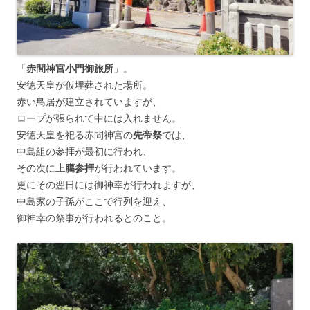
「
赤間神宮小門御旅所
」。
安徳天皇が仮埋葬された場所。
赤い鳥居が建立されていますが、
ロープが張られて中には入れません。
安徳天皇を祀る赤間神宮の
先帝祭
では、
中島組の参拝が最初に行われ、
その次に
上臈参拝
が行われています。
更にその翌日には御神幸が行われますが、
中島家の子孫がここで行列を迎え、
御神幸の祭事が行われるとのこと。