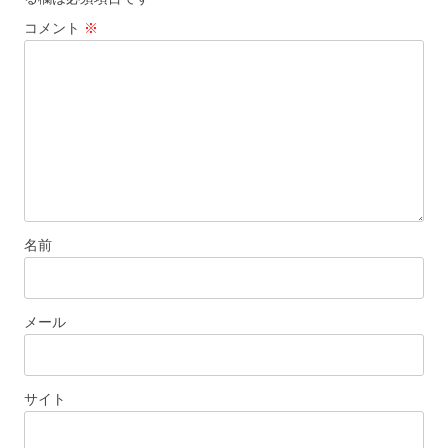
ー
コメント
※
シ
ョ
ン
名前
メール
サイト