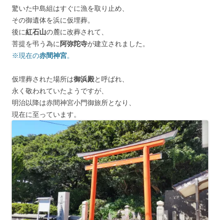
驚いた中島組はすぐに漁を取り止め、
その御遺体を浜に仮埋葬。
後に
紅石山
の麓に改葬されて、
菩提を弔う為に
阿弥陀寺
が建立されました。
※現在の
赤間神宮
。
仮埋葬された場所は
御浜殿
と呼ばれ、
永く敬われていたようですが、
明治以降は赤間神宮小門御旅所となり、
現在に至っています。