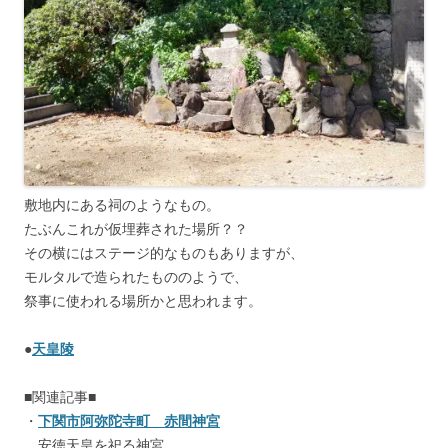
敷地内にある祠のようなもの。
たぶんこれが仮埋葬された場所？？
その横にはステージ的なものもありますが、
モルタルで造られたもののようで、
祭事に使われる場所かと思われます。
●
天皇陵
■関連記事■
・
下関市阿弥陀寺町 赤間神宮
安徳天皇を祀る神宮。