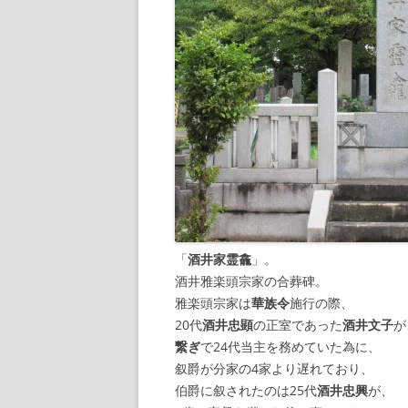
「
酒井家霊龕
」。
酒井雅楽頭宗家の合葬碑。
雅楽頭宗家は
華族令
施行の際、
20代
酒井忠顕
の正室であった
酒井文子
が
繋ぎ
で24代当主を務めていた為に、
叙爵が分家の4家より遅れており、
伯爵に叙されたのは25代
酒井忠興
が、