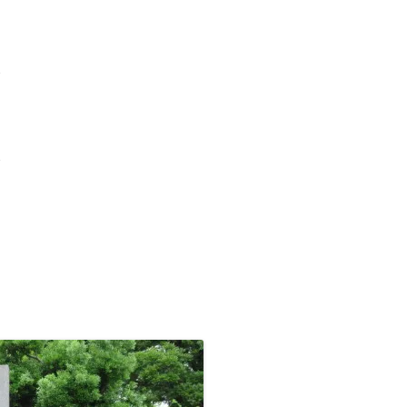
、
九州/沖縄地方
■温泉町
●天皇陵
【藩主家墓所】九州/沖縄地方
九州諸藩の支城など
■甲州街道の宿場町
■西国街道の宿場町
■京街道の宿場町
岡山藩家老家の墓所
九州諸藩の主な家老家墓所
、
■歴史的な町並み
●著名な豪商
【将軍家墓所】
薩摩藩の外城御仮屋
旗本陣屋
■山陰街道の宿場町
■紀州街道の宿場町
長州藩家老家の墓所
佐賀藩家老家の墓所
旗本家墓所
、
■島まとめ
●著名な遊郭跡
■長崎街道の宿場町
■出雲街道の宿場町
熊本藩家老家の墓所
●著名な道場･私塾跡
■薩摩街道の宿場町
■中津街道の宿場町
薩摩藩家老家の墓所
、
●名水百選
■唐津街道の宿場町
●日本100名城
■秋月街道の宿場町
●キリシタン関連
■平戸往還の宿場町
●銘菓･名物
■豊後(肥後)街道の宿場町
●情報募集
■日向街道の宿場町
■赤間関街道/萩往還の宿場町