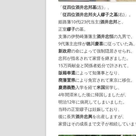
「
従四位酒井忠邦墓
(左)」、
「
従四位酒井忠邦夫人鏐子之墓
(右)」。
姫路藩10代(23代当主)
酒井忠邦
と、
正室
鏐子
の墓。
支藩の伊勢崎藩藩主
酒井忠恒
の九男で、
9代藩主忠惇が
徳川慶喜
に従っていた為
新政府
の命によって強制隠居させられ、
忠邦が指名されて家督を継ぎました。
15万両献金と関係者処分で許されて、
版籍奉還
によって知藩事となり、
廃藩置県
により免官されて東京に移住。
慶應義塾
入学を経て
米国
留学し、
4年間滞米した後に帰国しましたが、
明治12年に病死してしまいました。
当時の正室鏐子は妊娠しており、
後に長男
酒井忠興
を出産しますが、
家督はその成長まで文子が相続していま