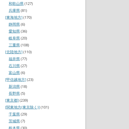
和歌山県
(127)
兵庫県
(81)
[東海地方]
(170)
静岡県
(6)
愛知県
(36)
岐阜県
(20)
三重県
(108)
[北陸地方]
(110)
福井県
(77)
石川県
(27)
富山県
(6)
[甲信越地方]
(23)
新潟県
(18)
長野県
(5)
[東京都]
(239)
[関東地方(東京除く)]
(101)
千葉県
(29)
茨城県
(7)
栃木県
(30)