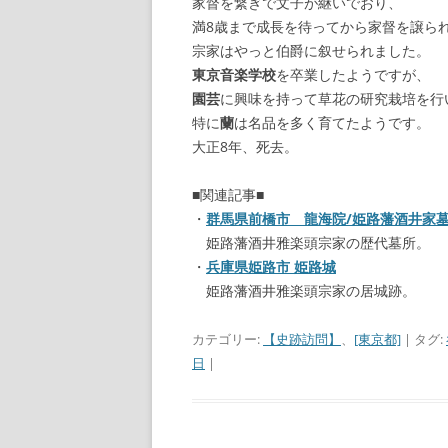
家督を繋ぎで文子が継いでおり、
満8歳まで成長を待ってから家督を譲ら
宗家はやっと伯爵に叙せられました。
東京音楽学校
を卒業したようですが、
園芸
に興味を持って草花の研究栽培を行
特に
蘭
は名品を多く育てたようです。
大正8年、死去。
■関連記事■
・
群馬県前橋市 龍海院/姫路藩酒井家
姫路藩酒井雅楽頭宗家の歴代墓所。
・
兵庫県姫路市 姫路城
姫路藩酒井雅楽頭宗家の居城跡。
カテゴリー:
【史跡訪問】
、
[東京都]
| タグ:
日
|