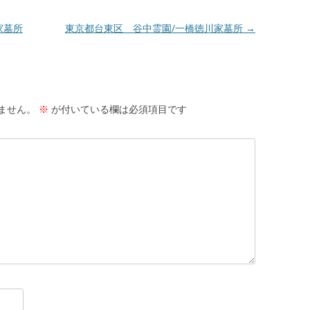
家墓所
東京都台東区 谷中霊園/一橋徳川家墓所
→
ません。
※
が付いている欄は必須項目です