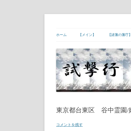
コ
ン
テ
幕末維新の史跡等
試撃行
ン
ツ
ホーム
【メイン】
【諸藩の藩庁
へ
ス
キ
【ご挨拶】
【諸藩藩庁】
ッ
プ
【幕末維新の現場】
【諸藩藩庁】
【幕末人物の墓所】
【諸藩藩庁】
【砲台(台場)跡】
【諸藩藩庁】
【宿場町や歴史ある町村】
【諸藩藩庁】
【その他】
【諸藩藩庁】
東京都台東区 谷中霊園/
【諸藩藩庁】
コメントを残す
【諸藩藩庁】