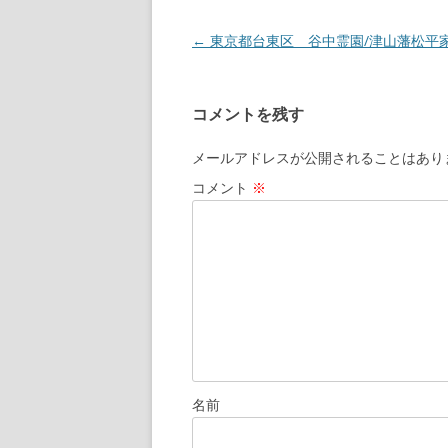
←
東京都台東区 谷中霊園/津山藩松平
投
稿
ナ
コメントを残す
ビ
ゲ
メールアドレスが公開されることはあり
ー
コメント
※
シ
ョ
ン
名前