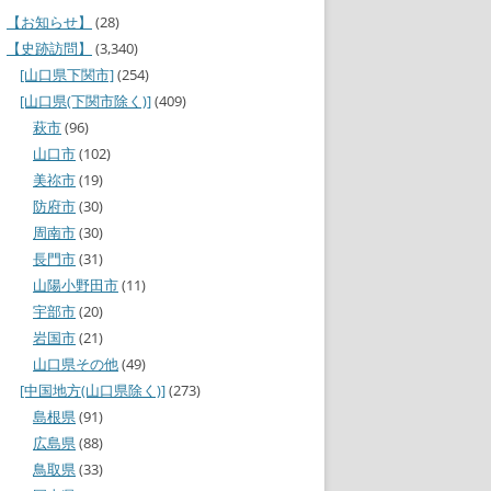
【お知らせ】
(28)
【史跡訪問】
(3,340)
[山口県下関市]
(254)
[山口県(下関市除く)]
(409)
萩市
(96)
山口市
(102)
美祢市
(19)
防府市
(30)
周南市
(30)
長門市
(31)
山陽小野田市
(11)
宇部市
(20)
岩国市
(21)
山口県その他
(49)
[中国地方(山口県除く)]
(273)
島根県
(91)
広島県
(88)
鳥取県
(33)