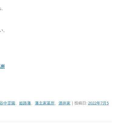
れ、
い、
墓所
谷中霊園
、
姫路藩
、
藩主家墓所
、
酒井家
| 投稿日:
2022年7月5