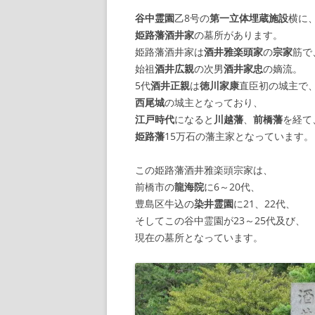
谷中霊園
乙8号の
第一立体埋蔵施設
横に
【諸藩藩庁】
姫路藩酒井家
の墓所があります。
姫路藩酒井家は
酒井雅楽頭家
の
宗家
筋で
【幕府拠点】
始祖
酒井広親
の次男
酒井家忠
の嫡流。
5代
酒井正親
は
徳川家康
直臣初の城主で
【朝廷】
西尾城
の城主となっており、
江戸時代
になると
川越藩
、
前橋藩
を経て
姫路藩
15万石の藩主家となっています。
この姫路藩酒井雅楽頭宗家は、
前橋市の
龍海院
に6～20代、
豊島区牛込の
染井霊園
に21、22代、
そしてこの谷中霊園が23～25代及び、
現在の墓所となっています。