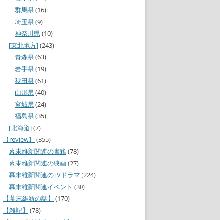
群馬県
(16)
埼玉県
(9)
神奈川県
(10)
[東北地方]
(243)
青森県
(63)
岩手県
(19)
秋田県
(61)
山形県
(40)
宮城県
(24)
福島県
(35)
[北海道]
(7)
【review】
(355)
幕末維新関連の書籍
(78)
幕末維新関連の映画
(27)
幕末維新関連のTVドラマ
(224)
幕末維新関連イベント
(30)
【幕末維新の話】
(170)
【雑記】
(78)