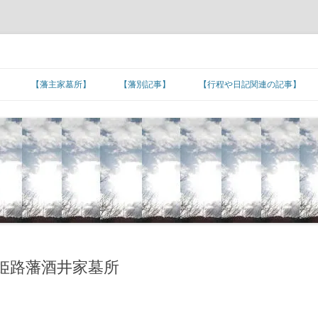
】
【藩主家墓所】
【藩別記事】
【行程や日記関連の記事】
北海道/東北地方
【藩主家墓所】北海道/東北地方
東北諸藩の支城など
東北諸藩の主な家老家墓所
■旅日記/戦記/足跡
関東地方
■文化/文政/天保/弘化年間
【藩主家墓所】関東地方
関東諸藩の支城など
仙台藩家老家の墓所
関東諸藩の主な家老家墓所
■カピタン江戸参府
甲信越地方
■嘉永年間
【幕末維新人物の墓所】
【藩主家墓所】甲信越地方
甲信越諸藩の主な家老家墓所
■朝鮮通信使の行程
北陸地方
■安政年間
【招魂場/官修墳墓等】
【長州藩の諸砲台(台場)跡】
【藩主家墓所】北陸地方
北陸諸藩の支城など
北陸諸藩の主な家老家墓所
■琉球使節の江戸上り
東海地方
■蔓延/文久年間
【幕末維新関連の名数】
■五街道の宿場町
【藩主家墓所】東海地方
東海諸藩の支城など
■東海道の宿場町
加賀藩家老家の墓所
東海諸藩の主な家老家墓所
近畿地方
■元治/慶応年間
【公家の墓所】
■主要脇街道の宿場町
●著名な神社･神宮
【藩主家墓所】近畿地方
紀州藩の支城
■中山道の宿場町
■羽州街道の宿場町
尾張藩家老家の墓所
近畿諸藩の主な家老家墓所
姫路藩酒井家墓所
中国地方
■明治初期
■その他の街道の宿場町
●著名な寺院
【藩主家墓所】中国地方
中国諸藩の支城など
■奥州街道の宿場町
■北陸街道の宿場町
■北国(善光寺)街道の宿場町
桑名藩家老家の墓所
紀州藩家老家の墓所
中国諸藩の主な家老家墓所
四国地方
■湊町
●日本の孔子廟
【藩主家墓所】四国地方
長州藩の各施設
四国諸藩の支城など
■日光街道の宿場町
■伊勢街道/別街道/本街道の宿場町
■西近江路の宿場町
■防長の諸浦
津藩家老家の墓所
鳥取藩家老家の墓所
四国諸藩の主な家老家墓所