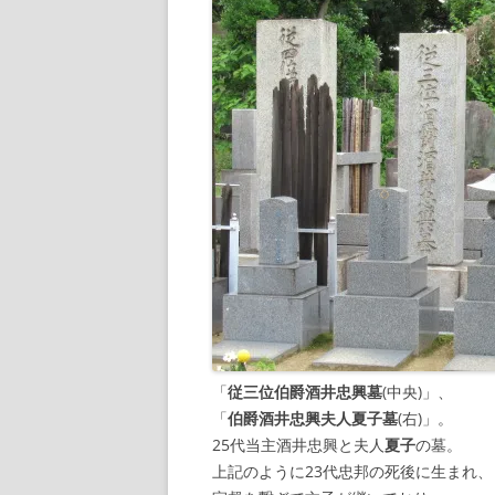
「
従三位伯爵酒井忠興墓
(中央)」、
「
伯爵酒井忠興夫人夏子墓
(右)」。
25代当主酒井忠興と夫人
夏子
の墓。
上記のように23代忠邦の死後に生まれ、