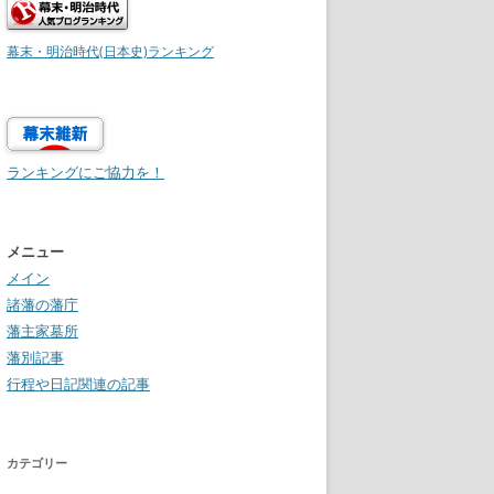
幕末・明治時代(日本史)ランキング
ランキングにご協力を！
メニュー
メイン
諸藩の藩庁
藩主家墓所
藩別記事
行程や日記関連の記事
カテゴリー