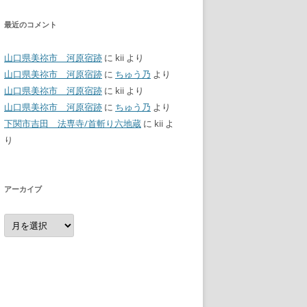
最近のコメント
山口県美祢市 河原宿跡
に
kii
より
山口県美祢市 河原宿跡
に
ちゅう乃
より
山口県美祢市 河原宿跡
に
kii
より
山口県美祢市 河原宿跡
に
ちゅう乃
より
下関市吉田 法専寺/首斬り六地蔵
に
kii
よ
り
アーカイブ
ア
ー
カ
イ
ブ