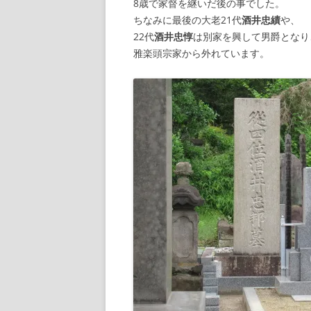
8歳で家督を継いだ後の事でした。
ちなみに最後の大老21代
酒井忠績
や、
22代
酒井忠惇
は別家を興して男爵となり
雅楽頭宗家から外れています。