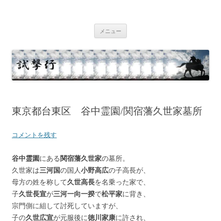
コ
ン
テ
試撃行
幕末維新の史跡等
ン
ツ
メニュー
へ
ス
キ
ッ
プ
東京都台東区 谷中霊園/関宿藩久世家墓所
コメントを残す
谷中霊園
にある
関宿藩久世家
の墓所。
久世家は
三河国
の国人
小野高広
の子高長が、
母方の姓を称して
久世高長
を名乗った家で、
子
久世長宣
が
三河一向一揆
で
松平家
に背き、
宗門側に組して討死していますが、
子の
久世広宣
が元服後に
徳川家康
に許され、