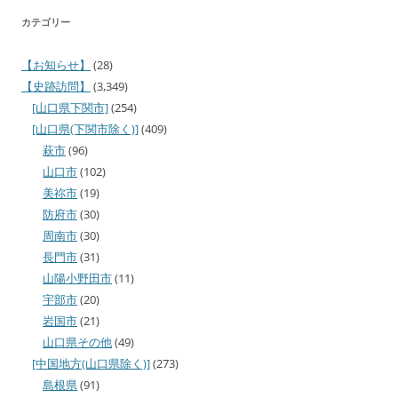
カテゴリー
【お知らせ】
(28)
【史跡訪問】
(3,349)
[山口県下関市]
(254)
[山口県(下関市除く)]
(409)
萩市
(96)
山口市
(102)
美祢市
(19)
防府市
(30)
周南市
(30)
長門市
(31)
山陽小野田市
(11)
宇部市
(20)
岩国市
(21)
山口県その他
(49)
[中国地方(山口県除く)]
(273)
島根県
(91)