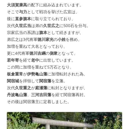
大須賀康高
の配下に組み込まれています。
そこで
与力
として戦功を挙げた広宣は、
後に
直参旗本
に取り立てられており、
次代
久世広当
は弟の
久世広之
に500石を分与。
宗家広当の系譜は
旗本
として続きますが、
弟広之は3代将軍
徳川家光
の
小姓
を務め、
加増を重ねて大名となっており、
更に4代将軍
徳川吉綱
の
側衆
となって、
若年寄
を経て
老中
に出世しています。
この間に加増を重ねて5万石となり、
板倉重常
が
伊勢亀山藩
に加増転封された為、
関宿城
を拝領して
関宿藩
を立藩。
次代
久世重之
が
庭瀬藩
に転封となりますが、
丹波亀山藩
、
三河吉田藩
を経て関宿藩再封。
その後は関宿藩主に定着しました。