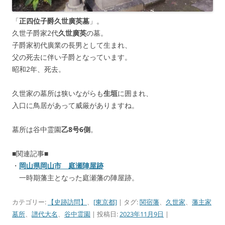
「
正四位子爵久世廣英墓
」。
久世子爵家2代
久世廣英
の墓。
子爵家初代廣業の長男として生まれ、
父の死去に伴い子爵となっています。
昭和2年、死去。
久世家の墓所は狭いながらも
生垣
に囲まれ、
入口に鳥居があって威厳がありますね。
墓所は谷中霊園
乙8号6側
。
■関連記事■
・
岡山県岡山市 庭瀬陣屋跡
一時期藩主となった庭瀬藩の陣屋跡。
カテゴリー:
【史跡訪問】
、
[東京都]
| タグ:
関宿藩
、
久世家
、
藩主家
墓所
、
譜代大名
、
谷中霊園
| 投稿日:
2023年11月9日
|