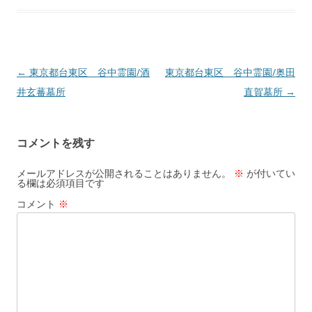
←
東京都台東区 谷中霊園/酒
東京都台東区 谷中霊園/奥田
投
井玄蕃墓所
直賀墓所
→
稿
ナ
ビ
コメントを残す
ゲ
ー
メールアドレスが公開されることはありません。
※
が付いてい
る欄は必須項目です
シ
コメント
※
ョ
ン