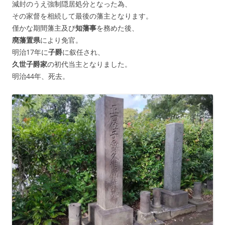
減封のうえ強制隠居処分となった為、
その家督を相続して最後の藩主となります。
僅かな期間藩主及び
知藩事
を務めた後、
廃藩置県
により免官。
明治17年に
子爵
に叙任され、
久世子爵家
の初代当主となりました。
明治44年、死去。