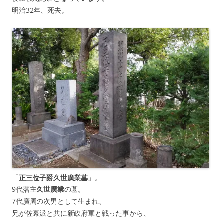
明治32年、死去。
「
正三位子爵久世廣業墓
」。
9代藩主
久世廣業
の墓。
7代廣周の次男として生まれ、
兄が佐幕派と共に新政府軍と戦った事から、