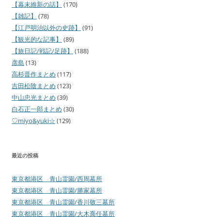
【幕末維新の話】
(170)
【雑記】
(78)
【江戸明治以外の史跡】
(91)
【観光的な記事】
(89)
【旅日記/戦記/足跡】
(188)
彦島
(13)
高杉晋作まとめ
(117)
吉田松陰まとめ
(123)
中山忠光まとめ
(39)
白石正一郎まとめ
(30)
♡miyo&yuki☆
(129)
最近の投稿
東京都港区 青山霊園/西周墓所
東京都港区 青山霊園/勝家墓所
東京都港区 青山霊園/香川敬三墓所
東京都港区 青山霊園/大木喬任墓所