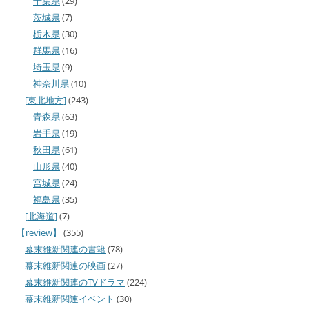
千葉県
(29)
茨城県
(7)
栃木県
(30)
群馬県
(16)
埼玉県
(9)
神奈川県
(10)
[東北地方]
(243)
青森県
(63)
岩手県
(19)
秋田県
(61)
山形県
(40)
宮城県
(24)
福島県
(35)
[北海道]
(7)
【review】
(355)
幕末維新関連の書籍
(78)
幕末維新関連の映画
(27)
幕末維新関連のTVドラマ
(224)
幕末維新関連イベント
(30)