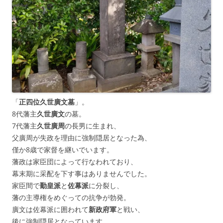
「
正四位久世廣文墓
」。
8代藩主
久世廣文
の墓。
7代藩主
久世廣周
の長男に生まれ、
父廣周が失政を理由に強制隠居となった為、
僅か8歳で家督を継いでいます。
藩政は家臣団によって行なわれており、
幕末期に采配を下す事はありませんでした。
家臣間で
勤皇派
と
佐幕派
に分裂し、
藩の主導権をめぐっての抗争が勃発。
廣文は佐幕派に囲われて
新政府軍
と戦い、
後に強制隠居となっています。