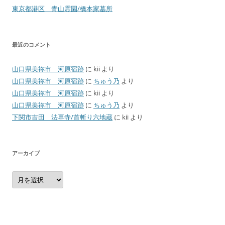
東京都港区 青山霊園/橋本家墓所
最近のコメント
山口県美祢市 河原宿跡
に
kii
より
山口県美祢市 河原宿跡
に
ちゅう乃
より
山口県美祢市 河原宿跡
に
kii
より
山口県美祢市 河原宿跡
に
ちゅう乃
より
下関市吉田 法専寺/首斬り六地蔵
に
kii
より
アーカイブ
ア
ー
カ
イ
ブ