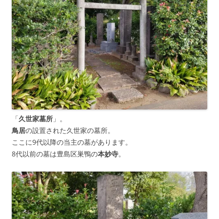
「
久世家墓所
」。
鳥居
の設置された久世家の墓所。
ここに9代以降の当主の墓があります。
8代以前の墓は豊島区巣鴨の
本妙寺
。