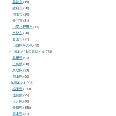
美祢市
(19)
防府市
(30)
周南市
(30)
長門市
(31)
山陽小野田市
(11)
宇部市
(20)
岩国市
(21)
山口県その他
(49)
[中国地方(山口県除く)]
(273)
島根県
(91)
広島県
(88)
鳥取県
(33)
岡山県
(60)
[九州地方]
(903)
福岡県
(233)
佐賀県
(95)
大分県
(90)
長崎県
(158)
熊本県
(81)