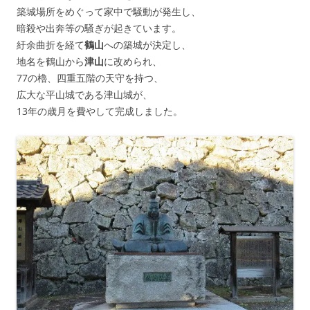
築城場所をめぐって家中で騒動が発生し、
暗殺や出奔等の騒ぎが起きています。
紆余曲折を経て
鶴山
への築城が決定し、
地名を鶴山から
津山
に改められ、
77の櫓、四重五階の天守を持つ、
広大な平山城である津山城が、
13年の歳月を費やして完成しました。