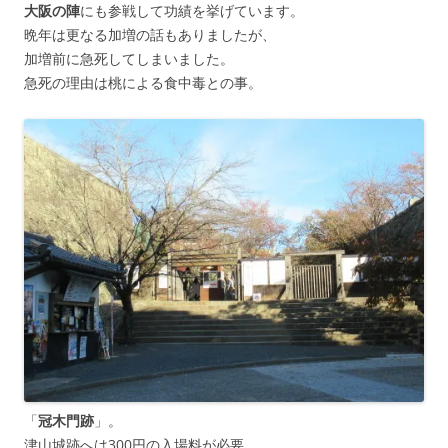
大阪の陣
にも参戦して功績を挙げています。
晩年は更なる加増の話もありましたが、
加増前に急死してしまいました。
急死の理由は桃による食中毒との事。
「
冠木門跡
」。
津山城跡へは300円の入場料が必要。