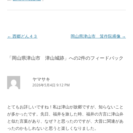
←
西郷どん４３
岡山県津山市 箕作阮甫像
→
投
稿
ナ
「
岡山県津山市 津山城跡
」への2件のフィードバック
ビ
ゲ
ー
ヤマサキ
2026年5月4日 9:12 PM
シ
ョ
ン
とてもお詳しいですね！私は津山が故郷ですが、知らないこと
が多かったです。先日、福井を旅した時、福井の方言に津山弁
と似た言葉があり、なぜ？と思ったのですが、大昔に関連があ
ったのかもしれないと思うと楽しくなりました。