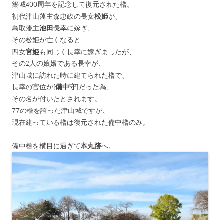
築城400周年を記念して復元された櫓。
初代津山藩主森忠政の長女
松姫
が、
鳥取藩主
池田長幸
に嫁ぎ、
その松姫が亡くなると、
四女
宮姫
も同じく長幸に嫁ぎましたが、
その2人の娘婿である長幸が、
津山城に訪れた時に建てられた櫓で、
長幸の官位が[
備中守
]だった為、
その名が付いたとされます。
77の櫓を誇った津山城ですが、
現在建っている櫓は復元された備中櫓のみ。
備中櫓を横目に過ぎて
本丸跡
へ。