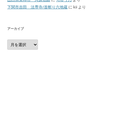
下関市吉田 法専寺/首斬り六地蔵
に
kii
より
アーカイブ
ア
ー
カ
イ
ブ