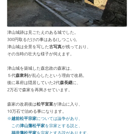
津山城跡は見ごたえのある城でした。
300円取るだけの事はある(しつこい)。
津山城は全景を写した
古写真
が残っており、
その当時の壮大な様子が伺えます。
津山城を築城した森忠政の森家は、
５代
森衆利
が乱心したという理由で改易。
後に幕府は隠居していた2代
森長継
に、
2万石で森家を再興させています。
森家の改易後は
松平宣富
が津山に入り、
10万石で治める事になります。
※
越前松平宗家
については論争があり、
この
津山藩松平家
を宗家とする説と、
福井藩松平家
を宗家とする説があります。