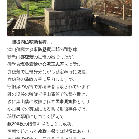
「
贈従四位鞍懸君碑
」。
津山藩権大参事
鞍懸寅二郎
の顕彰碑。
鞍懸は
赤穂藩
の足軽の出でしたが、
儒学者
塩谷宕陰
や
会沢正志斉
らに学び、
赤穂藩で足軽身分ながら勘定奉行に抜擢。
赤穂藩の藩政改革に尽力しますが、
守旧派の妨害で赤穂藩を追放されています。
師の塩谷の斡旋で津山藩領で私塾を開き、
後に津山藩に抜擢されて
国事周旋掛
となり、
小豆島
での英国による島民射殺事件では、
弱腰の幕府にしつこく訴えて、
銀200枚
の賠償を得ることに成功。
藩領で起こった
改政一揆
では説得にあたり、
津山藩の代表として諸事にあたりました。