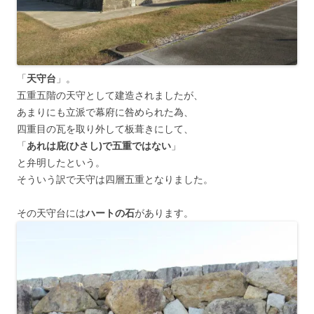
「
天守台
」。
五重五階の天守として建造されましたが、
あまりにも立派で幕府に咎められた為、
四重目の瓦を取り外して板葺きにして、
「
あれは庇(ひさし)で五重ではない
」
と弁明したという。
そういう訳で天守は四層五重となりました。
その天守台には
ハートの石
があります。