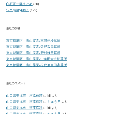
白石正一郎まとめ
(30)
♡miyo&yuki☆
(129)
最近の投稿
東京都港区 青山霊園/三浦梧楼墓所
東京都港区 青山霊園/佐野常民墓所
東京都港区 青山霊園/野村維章墓所
東京都港区 青山霊園/中牟田倉之助墓所
東京都港区 青山霊園/松代藩真田家墓所
最近のコメント
山口県美祢市 河原宿跡
に
kii
より
山口県美祢市 河原宿跡
に
ちゅう乃
より
山口県美祢市 河原宿跡
に
kii
より
山口県美祢市 河原宿跡
に
ちゅう乃
より