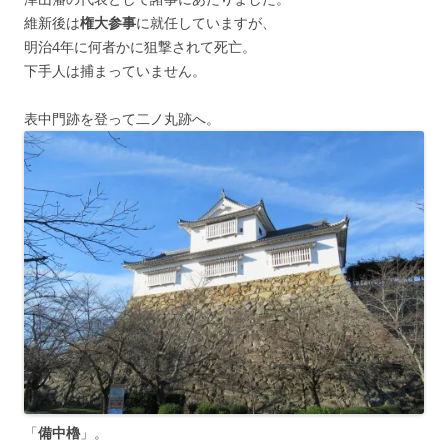
維新後は
権大参事
に就任していますが、
明治4年に何者かに狙撃されて死亡。
下手人は捕まっていません。
表中門跡を登って二ノ丸跡へ。
「
備中櫓
」。