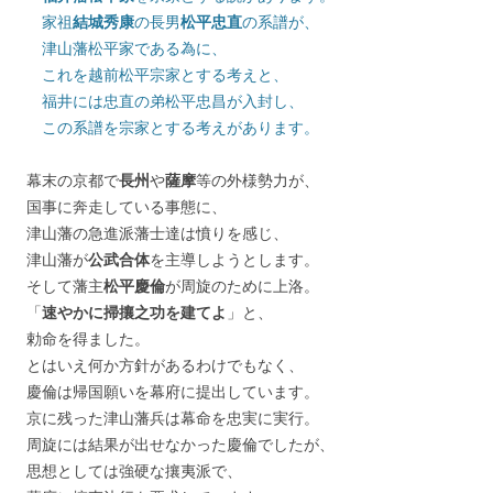
家祖
結城秀康
の長男
松平忠直
の系譜が、
津山藩松平家である為に、
これを越前松平宗家とする考えと、
福井には忠直の弟松平忠昌が入封し、
この系譜を宗家とする考えがあります。
幕末の京都で
長州
や
薩摩
等の外様勢力が、
国事に奔走している事態に、
津山藩の急進派藩士達は憤りを感じ、
津山藩が
公武合体
を主導しようとします。
そして藩主
松平慶倫
が周旋のために上洛。
「
速やかに掃攘之功を建てよ
」と、
勅命を得ました。
とはいえ何か方針があるわけでもなく、
慶倫は帰国願いを幕府に提出しています。
京に残った津山藩兵は幕命を忠実に実行。
周旋には結果が出せなかった慶倫でしたが、
思想としては強硬な攘夷派で、