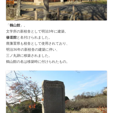
「
鶴山館
」。
文学所の新校舎として明治3年に建築。
修道館
と名付けられました。
廃藩置県も校舎として使用されており、
明治36年の新校舎の建築に伴い、
三ノ丸跡に移築されました。
鶴山館の名は移築時に付けられたもの。