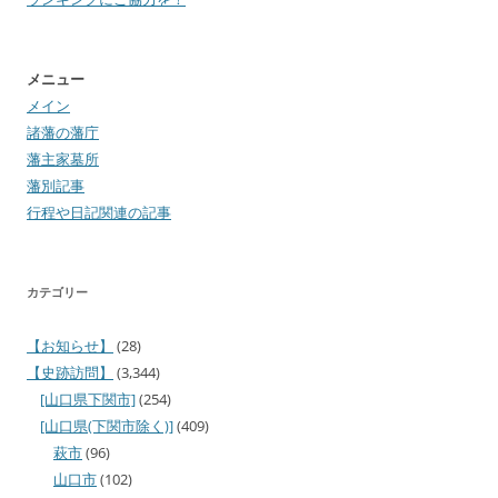
メニュー
メイン
諸藩の藩庁
藩主家墓所
藩別記事
行程や日記関連の記事
カテゴリー
【お知らせ】
(28)
【史跡訪問】
(3,344)
[山口県下関市]
(254)
[山口県(下関市除く)]
(409)
萩市
(96)
山口市
(102)