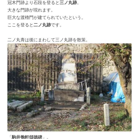
冠木門跡より石段を登ると
三ノ丸跡
。
大きな門跡が現れます。
巨大な渡櫓門が建てられていたという。
ここを登ると
二ノ丸跡
です。
二ノ丸青は後にまわして三ノ丸跡を散策。
「
駒井匏軒頌徳碑
」。