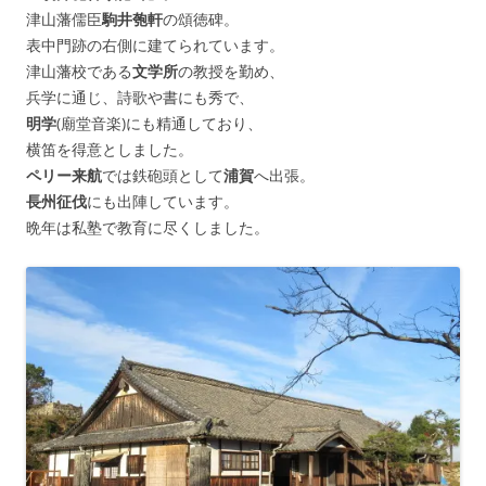
津山藩儒臣
駒井匏軒
の頌徳碑。
表中門跡の右側に建てられています。
津山藩校である
文学所
の教授を勤め、
兵学に通じ、詩歌や書にも秀で、
明学
(廟堂音楽)にも精通しており、
横笛を得意としました。
ペリー来航
では鉄砲頭として
浦賀
へ出張。
長州征伐
にも出陣しています。
晩年は私塾で教育に尽くしました。