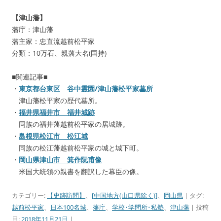
【津山藩】
藩庁：津山藩
藩主家：忠直流越前松平家
分類：10万石、親藩大名(国持)
■関連記事■
・
東京都台東区 谷中霊園/津山藩松平家墓所
津山藩松平家の歴代墓所。
・
福井県福井市 福井城跡
同族の福井藩越前松平家の居城跡。
・
島根県松江市 松江城
同族の松江藩越前松平家の城と城下町。
・
岡山県津山市 箕作阮甫像
米国大統領の親書を翻訳した幕臣の像。
カテゴリー:
【史跡訪問】
、
[中国地方(山口県除く)]
、
岡山県
| タグ:
越前松平家
、
日本100名城
、
藩庁
、
学校･学問所･私塾
、
津山藩
| 投稿
日:
2018年11月21日
|