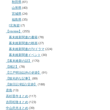
秋田県
(61)
山形県
(40)
宮城県
(24)
福島県
(35)
[北海道]
(7)
【review】
(355)
幕末維新関連の書籍
(78)
幕末維新関連の映画
(27)
幕末維新関連のTVドラマ
(224)
幕末維新関連イベント
(30)
【幕末維新の話】
(170)
【雑記】
(78)
【江戸明治以外の史跡】
(91)
【観光的な記事】
(89)
【旅日記/戦記/足跡】
(188)
彦島
(13)
高杉晋作まとめ
(117)
吉田松陰まとめ
(123)
中山忠光まとめ
(39)