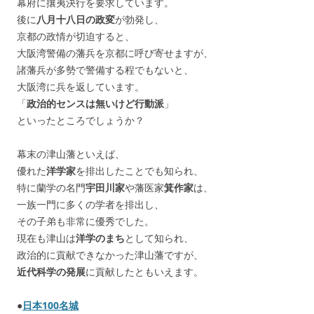
幕府に攘夷決行を要求しています。
後に
八月十八日の政変
が勃発し、
京都の政情が切迫すると、
大阪湾警備の藩兵を京都に呼び寄せますが、
諸藩兵が多勢で警備する程でもないと、
大阪湾に兵を返しています。
「
政治的センスは無いけど行動派
」
といったところでしょうか？
幕末の津山藩といえば、
優れた
洋学家
を排出したことでも知られ、
特に蘭学の名門
宇田川家
や藩医家
箕作家
は、
一族一門に多くの学者を排出し、
その子弟も非常に優秀でした。
現在も津山は
洋学のまち
として知られ、
政治的に貢献できなかった津山藩ですが、
近代科学の発展
に貢献したともいえます。
●
日本100名城