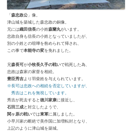
「
森忠政公
」像。
津山城を築城した森忠政の銅像。
兄には
織田信長
の小姓
森蘭丸
がいます。
忠政自身も信長の小姓となっていましたが、
別の小姓との喧嘩を咎められて帰され、
この事で
本能寺の変
を免れました。
兄
森長可
が
小牧長久手の戦い
で戦死した為、
忠政は森家の家督を相続。
豊臣秀吉
より羽柴姓を与えられています。
※長可は忠政への相続を否定していますが、
秀吉はこれを無視しています。
秀吉が死去すると
徳川家康
に接近し、
石田三成
と対立したようで、
関ヶ原の戦い
では
東軍
に属しました。
小早川家の断絶で美作国に加増転封となり、
上記のように津山城を築城。