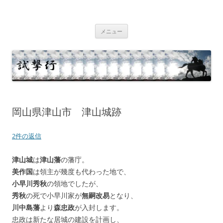
コ
ン
テ
試撃行
幕末維新の史跡等
ン
ツ
メニュー
へ
ス
キ
ッ
プ
岡山県津山市 津山城跡
2件の返信
津山城
は
津山藩
の藩庁。
美作国
は領主が幾度も代わった地で、
小早川秀秋
の領地でしたが、
秀秋
の死で小早川家が
無嗣改易
となり、
川中島藩
より
森忠政
が入封します。
忠政は新たな居城の建設を計画し、