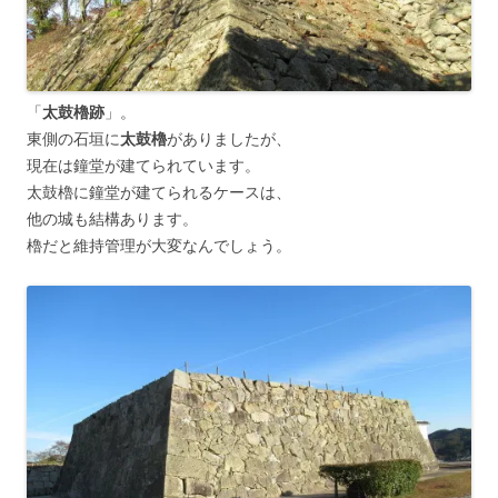
「
太鼓櫓跡
」。
東側の石垣に
太鼓櫓
がありましたが、
現在は鐘堂が建てられています。
太鼓櫓に鐘堂が建てられるケースは、
他の城も結構あります。
櫓だと維持管理が大変なんでしょう。