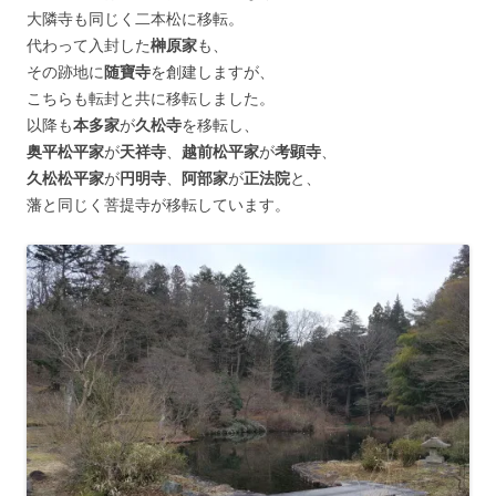
大隣寺も同じく二本松に移転。
代わって入封した
榊原家
も、
その跡地に
随寶寺
を創建しますが、
こちらも転封と共に移転しました。
以降も
本多家
が
久松寺
を移転し、
奥平松平家
が
天祥寺
、
越前松平家
が
考顕寺
、
久松松平家
が
円明寺
、
阿部家
が
正法院
と、
藩と同じく菩提寺が移転しています。