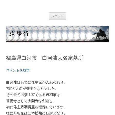
コ
ン
テ
試撃行
幕末維新の史跡等
ン
ツ
メニュー
へ
ス
キ
ッ
プ
福島県白河市 白河藩大名家墓所
コメントを残す
白河藩
は頻繁に藩主家が入れ替わり、
7家の大名が藩主となりました。
その最初の藩主家である
丹羽家
は、
菩提寺として
大隣寺
を創建し、
初代藩主
丹羽長重
を埋葬しています。
後に丹羽家は
二本松藩
に転封となり、