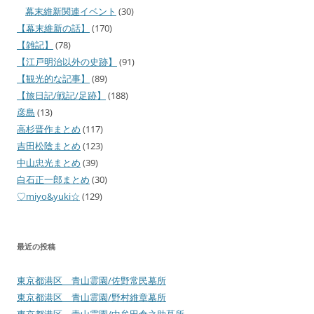
幕末維新関連イベント
(30)
【幕末維新の話】
(170)
【雑記】
(78)
【江戸明治以外の史跡】
(91)
【観光的な記事】
(89)
【旅日記/戦記/足跡】
(188)
彦島
(13)
高杉晋作まとめ
(117)
吉田松陰まとめ
(123)
中山忠光まとめ
(39)
白石正一郎まとめ
(30)
♡miyo&yuki☆
(129)
最近の投稿
東京都港区 青山霊園/佐野常民墓所
東京都港区 青山霊園/野村維章墓所
東京都港区 青山霊園/中牟田倉之助墓所