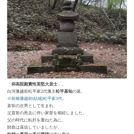
「
仰高院殿實性英堅大居士
」。
白河藩越前松平家2代藩主
松平基知
の墓。
※前橋藩越前(結城)松平家3代。
直矩の次男として生まれ、
父直矩の死去に伴い家督を相続しました。
父の時代に転封を重ねた為に、
財政は逼迫していましたが、