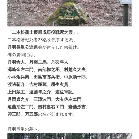
「
二本松藩士慶應戊辰役戦死之霊
」。
二本松藩戦死者23名を供養する為、
丹羽長重公追遠会
が建立した供養碑。
碑の裏側には、
丹羽舎人
、
丹羽主馬
、
丹羽隼人
、
澤崎金左エ門
、
南部權之丞
、
村越久太夫
、
小林角兵衛
、
田島市郎兵衛
、
中原助十郎
、
渡邊新介
、
吉村勝蔵
、
霧生玄貫
、
上田蔵主
、
遠藤隼之介
、
遊佐軍記
、
月岡貞之介
、
三澤波門
、
大友佐左エ門
、
遠藤治左エ門
、
吉村嘉右エ門
、
齋藤孫吉
、
卯三郎
、
万五郎
の名が刻まれます。
丹羽長重の墓へ。