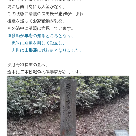
更に忠尚自身にも人望がなく、
この状態に清照の長男
松平忠雅
が生まれ、
後継を巡って
お家騒動
が勃発。
その渦中に清照は病死しています。
※騒動が
幕府
の知るところとなり、
忠尚は別家を興して独立し、
忠世は
山形藩
に減転封となりました。
次は丹羽長重の墓へ。
途中に
二本松戦争
の供養碑があります。