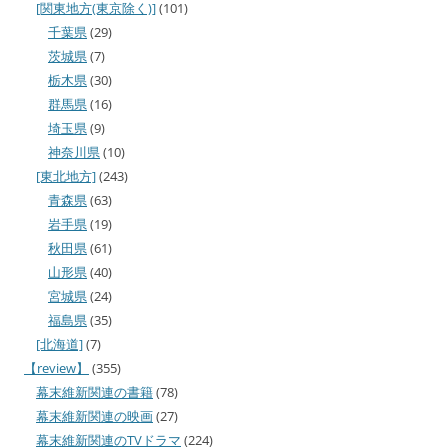
[関東地方(東京除く)]
(101)
千葉県
(29)
茨城県
(7)
栃木県
(30)
群馬県
(16)
埼玉県
(9)
神奈川県
(10)
[東北地方]
(243)
青森県
(63)
岩手県
(19)
秋田県
(61)
山形県
(40)
宮城県
(24)
福島県
(35)
[北海道]
(7)
【review】
(355)
幕末維新関連の書籍
(78)
幕末維新関連の映画
(27)
幕末維新関連のTVドラマ
(224)