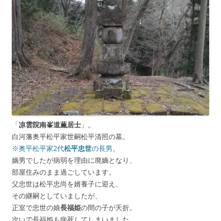
「
凉雲院南峯道薫居士
」。
白河藩奥平松平家世嗣松平清照の墓。
※奥平松平家2代
松平忠世
の長男。
嫡男でしたが病弱を理由に廃嫡となり、
部屋住みのまま過ごしています。
父忠世は松平忠尚を婿養子に迎え、
その継嗣としていましたが、
正室で忠世の娘
長福姫
の間の子が夭折。
次いで長福姫も病死してしまいました。