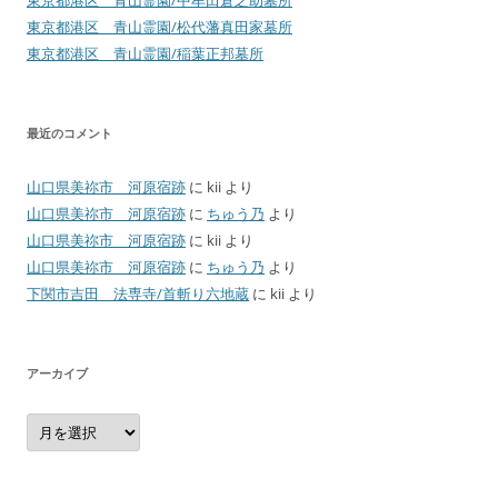
東京都港区 青山霊園/松代藩真田家墓所
東京都港区 青山霊園/稲葉正邦墓所
最近のコメント
山口県美祢市 河原宿跡
に
kii
より
山口県美祢市 河原宿跡
に
ちゅう乃
より
山口県美祢市 河原宿跡
に
kii
より
山口県美祢市 河原宿跡
に
ちゅう乃
より
下関市吉田 法専寺/首斬り六地蔵
に
kii
より
アーカイブ
ア
ー
カ
イ
ブ