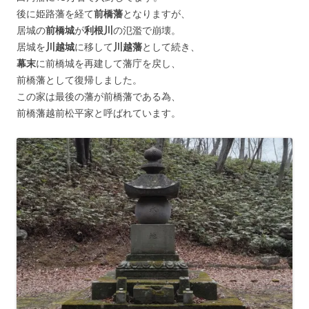
後に姫路藩を経て
前橋藩
となりますが、
居城の
前橋城
が
利根川
の氾濫で崩壊。
居城を
川越城
に移して
川越藩
として続き、
幕末
に前橋城を再建して藩庁を戻し、
前橋藩として復帰しました。
この家は最後の藩が前橋藩である為、
前橋藩越前松平家と呼ばれています。