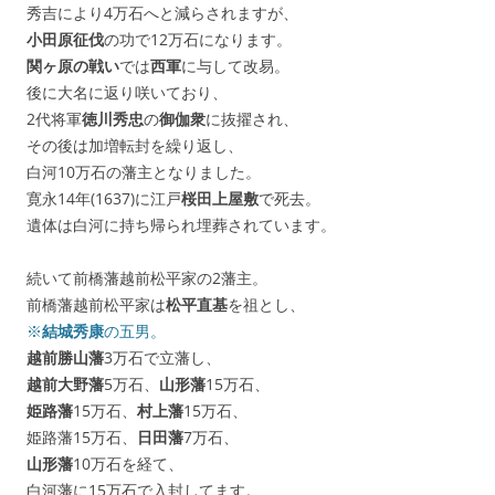
秀吉により4万石へと減らされますが、
小田原征伐
の功で12万石になります。
関ヶ原の戦い
では
西軍
に与して改易。
後に大名に返り咲いており、
2代将軍
徳川秀忠
の
御伽衆
に抜擢され、
その後は加増転封を繰り返し、
白河10万石の藩主となりました。
寛永14年(1637)に江戸
桜田上屋敷
で死去。
遺体は白河に持ち帰られ埋葬されています。
続いて前橋藩越前松平家の2藩主。
前橋藩越前松平家は
松平直基
を祖とし、
※
結城秀康
の五男。
越前勝山藩
3万石で立藩し、
越前大野藩
5万石、
山形藩
15万石、
姫路藩
15万石、
村上藩
15万石、
姫路藩15万石、
日田藩
7万石、
山形藩
10万石を経て、
白河藩に15万石で入封してます。