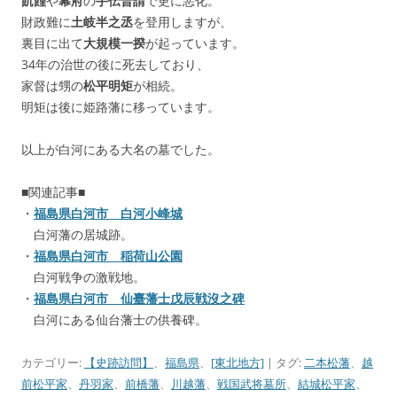
飢饉
や
幕府
の
手伝普請
で更に悪化。
財政難に
土岐半之丞
を登用しますが、
裏目に出て
大規模一揆
が起っています。
34年の治世の後に死去しており、
家督は甥の
松平明矩
が相続。
明矩は後に姫路藩に移っています。
以上が白河にある大名の墓でした。
■関連記事■
・
福島県白河市 白河小峰城
白河藩の居城跡。
・
福島県白河市 稲荷山公園
白河戦争の激戦地。
・
福島県白河市 仙臺藩士戊辰戦沒之碑
白河にある仙台藩士の供養碑。
カテゴリー:
【史跡訪問】
、
福島県
、
[東北地方]
| タグ:
二本松藩
、
越
前松平家
、
丹羽家
、
前橋藩
、
川越藩
、
戦国武将墓所
、
結城松平家
、