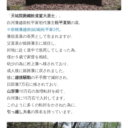
「
天祐院殿鐵舩道駕大居士
」。
白河藩越前松平家初代藩主
松平直矩
の墓。
※前橋藩越前(結城)松平家2代。
藩祖直基の長男として生まれますが、
父直基が姫路藩主に就任し、
封地に赴く道中で急死してしまった為、
僅か５歳で家督を相続。
幼少の為に村上藩へ移されており、
成人後に姫路藩に戻されました。
後に
越後騒動
の不手際で減封され、
日田藩7万石に移されており、
山形藩
10万石の加増転封を経て、
白河藩に15万石で入封してます。
このように多くの転封をかさねた為に、
引っ越し大名
の異名を持っています。