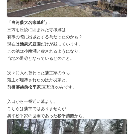
「
白河藩大名家墓所
」。
三方を丘陵に囲まれた寺域跡は、
有事の際に出城とする為だったのかも？
現在は
池泉式庭園
だけが残っています。
この池は
小南湖
と称されるようになり、
当地の通称となっているとのこと。
次々に入れ替わった藩主家のうち、
藩主が埋葬されたのは丹羽家と、
前橋藩越前松平家
(直基流)のみです。
入口から一番近い墓より。
こちらは藩主ではありませんが、
奥平松平家の世嗣であった
松平清照
から。