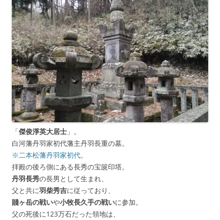
「
傑俊淨英大居士
」。
白河藩丹羽家初代藩主丹羽長重の墓。
※二本松藩丹羽家初代。
拝殿の後ろ側にある長秀の宝篋印塔。
丹羽長秀
の長男として生まれ、
父と共に
羽柴秀吉
に従っており、
賤ヶ岳の戦い
や
小牧長久手の戦い
に参加。
父の死後に123万石だった領地は、