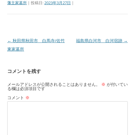
藩主家墓所
| 投稿日:
2023年3月27日
|
←
秋田県秋田市 白馬寺/佐竹
福島県白河市 白河宿跡
→
投
東家墓所
稿
ナ
ビ
コメントを残す
ゲ
ー
メールアドレスが公開されることはありません。
※
が付いてい
る欄は必須項目です
シ
コメント
※
ョ
ン