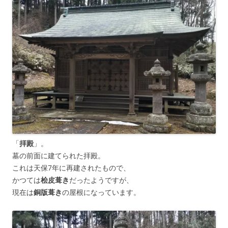
「
拝殿
」。
墓の前面に建てられた拝殿。
これは天保7年に再建されたもので、
かつては
桧皮葺き
だったようですが、
現在は
銅版葺き
の屋根になっています。