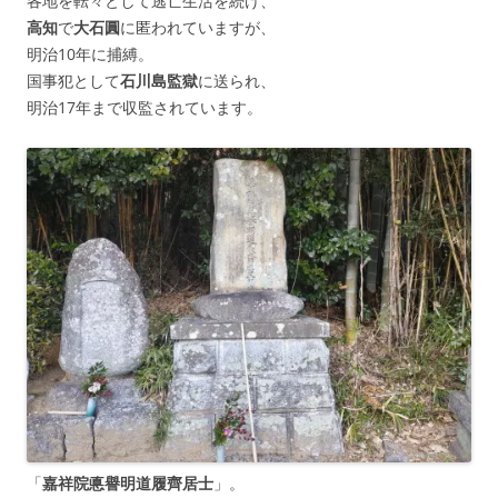
各地を転々として逃亡生活を続け、
高知
で
大石圓
に匿われていますが、
明治10年に捕縛。
国事犯として
石川島監獄
に送られ、
明治17年まで収監されています。
「
嘉祥院悳譽明道履齊居士
」。