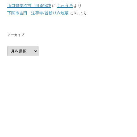
山口県美祢市 河原宿跡
に
ちゅう乃
より
下関市吉田 法専寺/首斬り六地蔵
に
kii
より
アーカイブ
ア
ー
カ
イ
ブ