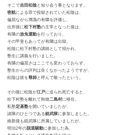
そこで
吉田松陰
と知り会う事となります。
密航
による罪で投獄されていた松陰は、
偏屈ながら博識の有隣を評価し、
出所後に
松下村塾
の主宰となった後は、
有隣の
放免運動
を行っており、
その甲斐もあってが有隣は出獄。
松陰に松下村塾の講師として招かれ、
塾生に講義を行いました。
有隣の偏屈さはここでも変わっておらず、
塾生からの評判は良くなかったようですが、
松陰は彼を
尊師
と呼んで敬ったという。
その後に松陰が
江戸
に送られ死亡すると、
松下村塾を離れて秋穂
二島村
に移住。
私塾
定基塾
を開いていましたが、
諸隊のひとつである
鋭武隊
に参加しました。
維新後も鋭武隊に所属していましたが、
明治2年の
脱退騒動
に参加した為、