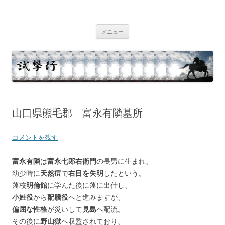
コ
ン
テ
試撃行
幕末維新の史跡等
ン
ツ
メニュー
へ
ス
キ
ッ
プ
山口県熊毛郡 富永有隣墓所
コメントを残す
富永有隣
は
富永七郎右衛門
の長男に生まれ、
幼少時に
天然痘
で
右目を失明
したという。
藩校
明倫館
に学んた後に藩に出仕し、
小姓役
から
配膳役
へと進みますが、
偏屈な性格
が災いして
見島
へ配流。
その後に
野山獄
へ収監されており、