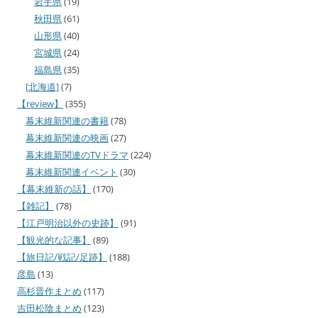
岩手県
(19)
秋田県
(61)
山形県
(40)
宮城県
(24)
福島県
(35)
[北海道]
(7)
【review】
(355)
幕末維新関連の書籍
(78)
幕末維新関連の映画
(27)
幕末維新関連のTVドラマ
(224)
幕末維新関連イベント
(30)
【幕末維新の話】
(170)
【雑記】
(78)
【江戸明治以外の史跡】
(91)
【観光的な記事】
(89)
【旅日記/戦記/足跡】
(188)
彦島
(13)
高杉晋作まとめ
(117)
吉田松陰まとめ
(123)