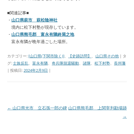
■関連記事■
・
山口県萩市 萩松陰神社
境内に松下村塾が現存しています。
・
山口県熊毛郡 富永有隣終焉之地
富永有隣が晩年過ごした場所。
カテゴリー:
[山口県(下関市除く)]
、
【史跡訪問】
、
山口県その他
| タ
グ:
士族反乱
、
富永有隣
、
奇兵隊脱退騒動
、
諸隊
、
松下村塾
、
長州藩
| 投稿日:
2024年2月9日
|
←
山口県光市 立石孫一郎の碑
山口県熊毛郡 上関宰判勘場跡
投
→
稿
ナ
ビ