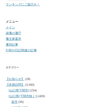
ランキングにご協力を！
メニュー
メイン
諸藩の藩庁
藩主家墓所
藩別記事
行程や日記関連の記事
カテゴリー
【お知らせ】
(28)
【史跡訪問】
(3,340)
[山口県下関市]
(254)
[山口県(下関市除く)]
(409)
萩市
(96)