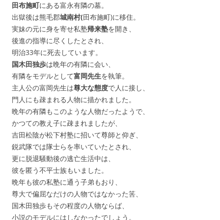
田布施町
にある富永有隣の墓。
出獄後は熊毛郡
城南村(
田布施町)に移住。
実妹の元に身を寄せ私塾
帰来塾
を開き、
後進の指導に尽くしたとされ、
明治33年に死去しています。
国木田独歩
は晩年の有隣に会い、
有隣をモデルとして
富岡先生
を執筆。
主人公の富岡先生は
尊大な態度
で人に接し、
門人にも疎まれる人物に描かれました。
晩年の有隣もこのような人物だったようで、
かつての教え子に疎まれましたが、
吉田松陰が松下村塾に招いて尊師と仰ぎ、
鋭武隊では隊士らを率いていたとされ、
更に脱退騒動後の逃亡生活中は、
彼を匿う不平士族もいました。
晩年も彼の私塾に通う子弟もおり、
尊大で偏屈なだけの人物ではなかった筈、
国木田独歩もその程度の人物ならば、
小説のモデルにはしなかったでしょう。