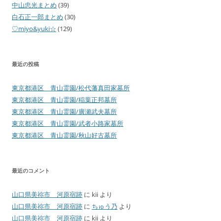
中山忠光まとめ
(39)
白石正一郎まとめ
(30)
♡miyo&yuki☆
(129)
最近の投稿
東京都港区 青山霊園/松代藩真田家墓所
東京都港区 青山霊園/稲葉正邦墓所
東京都港区 青山霊園/廣瀬武夫墓所
東京都港区 青山霊園/武者小路家墓所
東京都港区 青山霊園/秋山好古墓所
最近のコメント
山口県美祢市 河原宿跡
に
kii
より
山口県美祢市 河原宿跡
に
ちゅう乃
より
山口県美祢市 河原宿跡
に
kii
より