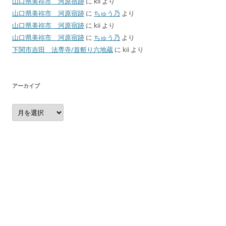
山口県美祢市 河原宿跡
に
kii
より
山口県美祢市 河原宿跡
に
ちゅう乃
より
山口県美祢市 河原宿跡
に
kii
より
山口県美祢市 河原宿跡
に
ちゅう乃
より
下関市吉田 法専寺/首斬り六地蔵
に
kii
より
アーカイブ
ア
ー
カ
イ
ブ