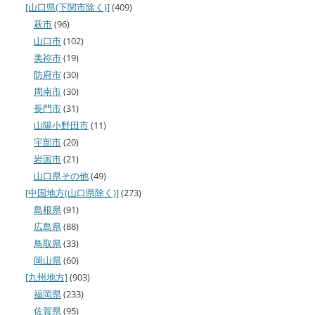
[山口県(下関市除く)]
(409)
萩市
(96)
山口市
(102)
美祢市
(19)
防府市
(30)
周南市
(30)
長門市
(31)
山陽小野田市
(11)
宇部市
(20)
岩国市
(21)
山口県その他
(49)
[中国地方(山口県除く)]
(273)
島根県
(91)
広島県
(88)
鳥取県
(33)
岡山県
(60)
[九州地方]
(903)
福岡県
(233)
佐賀県
(95)