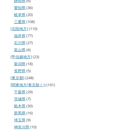
静岡県
(6)
愛知県
(36)
岐阜県
(20)
三重県
(108)
[北陸地方]
(110)
福井県
(77)
石川県
(27)
富山県
(6)
[甲信越地方]
(23)
新潟県
(18)
長野県
(5)
[東京都]
(248)
[関東地方(東京除く)]
(101)
千葉県
(29)
茨城県
(7)
栃木県
(30)
群馬県
(16)
埼玉県
(9)
神奈川県
(10)