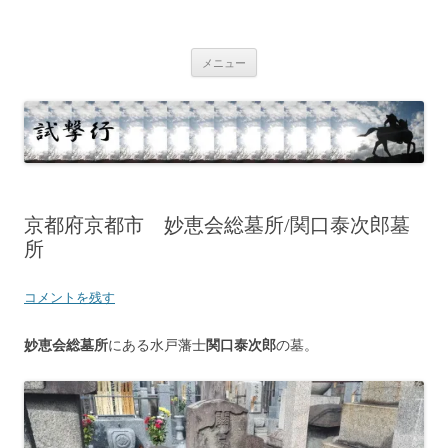
コ
ン
テ
試撃行
幕末維新の史跡等
ン
ツ
メニュー
へ
ス
キ
ッ
プ
京都府京都市 妙恵会総墓所/関口泰次郎墓
所
コメントを残す
妙恵会総墓所
にある水戸藩士
関口泰次郎
の墓。