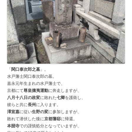
「
関口泰次郎之墓
」。
水戸藩士関口泰次郎の墓。
嘉永元年生まれの水戸藩士で、
京都にて
尊皇攘夷運動
に奔走しますが、
八月十八日の政変
に敗れた
七卿
を護衛し、
彼らと共に
長州
に入ります。
澤宣嘉
に従い
生野の変
に参加しますが、
敗れて潜伏した後に
京都藩邸
に帰還。
本圀寺
での謹慎処分となっていますが、