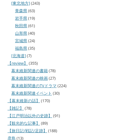
[東北地方]
(243)
青森県
(63)
岩手県
(19)
秋田県
(61)
山形県
(40)
宮城県
(24)
福島県
(35)
[北海道]
(7)
【review】
(355)
幕末維新関連の書籍
(78)
幕末維新関連の映画
(27)
幕末維新関連のTVドラマ
(224)
幕末維新関連イベント
(30)
【幕末維新の話】
(170)
【雑記】
(78)
【江戸明治以外の史跡】
(91)
【観光的な記事】
(89)
【旅日記/戦記/足跡】
(188)
彦島
(13)