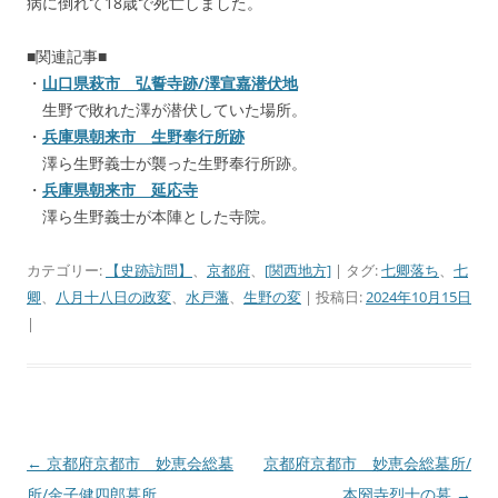
病に倒れて18歳で死亡しました。
■関連記事■
・
山口県萩市 弘誓寺跡/澤宣嘉潜伏地
生野で敗れた澤が潜伏していた場所。
・
兵庫県朝来市 生野奉行所跡
澤ら生野義士が襲った生野奉行所跡。
・
兵庫県朝来市 延応寺
澤ら生野義士が本陣とした寺院。
カテゴリー:
【史跡訪問】
、
京都府
、
[関西地方]
| タグ:
七卿落ち
、
七
卿
、
八月十八日の政変
、
水戸藩
、
生野の変
| 投稿日:
2024年10月15日
|
←
京都府京都市 妙恵会総墓
京都府京都市 妙恵会総墓所/
投
所/金子健四郎墓所
本圀寺烈士の墓
→
稿