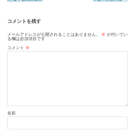
ナ
ビ
コメントを残す
ゲ
ー
メールアドレスが公開されることはありません。
※
が付いてい
る欄は必須項目です
シ
コメント
※
ョ
ン
名前