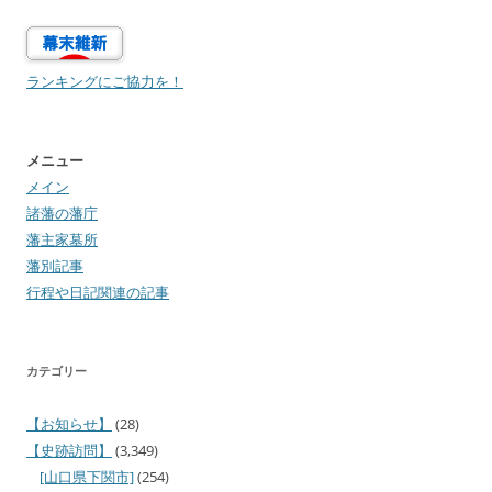
ランキングにご協力を！
メニュー
メイン
諸藩の藩庁
藩主家墓所
藩別記事
行程や日記関連の記事
カテゴリー
【お知らせ】
(28)
【史跡訪問】
(3,349)
[山口県下関市]
(254)