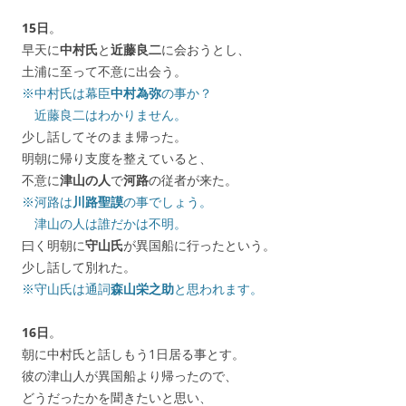
15日
。
早天に
中村氏
と
近藤良二
に会おうとし、
土浦に至って不意に出会う。
※中村氏は幕臣
中村為弥
の事か？
近藤良二はわかりません。
少し話してそのまま帰った。
明朝に帰り支度を整えていると、
不意に
津山の人
で
河路
の従者が来た。
※河路は
川路聖謨
の事でしょう。
津山の人は誰だかは不明。
曰く明朝に
守山氏
が異国船に行ったという。
少し話して別れた。
※守山氏は通詞
森山栄之助
と思われます。
16日
。
朝に中村氏と話しもう1日居る事とす。
彼の津山人が異国船より帰ったので、
どうだったかを聞きたいと思い、