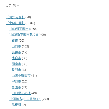
カテゴリー
【お知らせ】
(28)
【史跡訪問】
(3,346)
[山口県下関市]
(254)
[山口県(下関市除く)]
(409)
萩市
(96)
山口市
(102)
美祢市
(19)
防府市
(30)
周南市
(30)
長門市
(31)
山陽小野田市
(11)
宇部市
(20)
岩国市
(21)
山口県その他
(49)
[中国地方(山口県除く)]
(273)
島根県
(91)