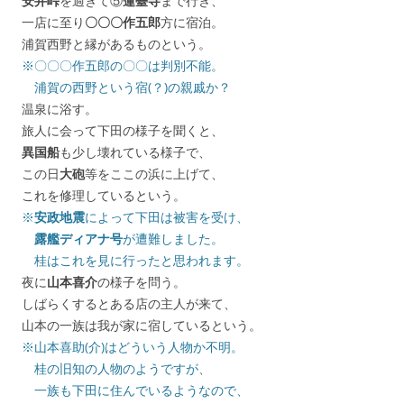
安井峠
を過ぎて⑤
蓮臺寺
まで行き、
一店に至り
〇〇〇作五郎
方に宿泊。
浦賀西野と縁があるものという。
※〇〇〇作五郎の〇〇は判別不能。
浦賀の西野という宿(？)の親戚か？
温泉に浴す。
旅人に会って下田の様子を聞くと、
異国船
も少し壊れている様子で、
この日
大砲
等をここの浜に上げて、
これを修理しているという。
※
安政地震
によって下田は被害を受け、
露艦ディアナ号
が遭難しました。
桂はこれを見に行ったと思われます。
夜に
山本喜介
の様子を問う。
しばらくするとある店の主人が来て、
山本の一族は我が家に宿しているという。
※山本喜助(介)はどういう人物か不明。
桂の旧知の人物のようですが、
一族も下田に住んでいるようなので、