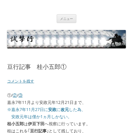
コ
ン
テ
試撃行
幕末維新の史跡等
ン
ツ
メニュー
へ
ス
キ
ッ
プ
豆行記事 桂小五郎①
コメントを残す
①/
②
/
③
嘉永7年11月より安政元年12月21日まで、
※嘉永7年11月27日に
安政
に
改元
した為、
安政元年は僅か1ヵ月しかない。
桂小五郎
は
伊豆下田
へ視察に行っています。
桂はこれを｢
豆行記事
｣として残しており、