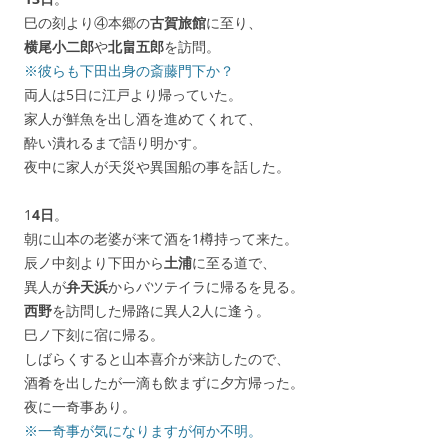
巳の刻より④本郷の
古賀旅館
に至り、
横尾小二郎
や
北畠五郎
を訪問。
※彼らも下田出身の斎藤門下か？
両人は5日に江戸より帰っていた。
家人が鮮魚を出し酒を進めてくれて、
酔い潰れるまで語り明かす。
夜中に家人が天災や異国船の事を話した。
1
4日
。
朝に山本の老婆が来て酒を1樽持って来た。
辰ノ中刻より下田から
土浦
に至る道で、
異人が
弁天浜
からバツテイラに帰るを見る。
西野
を訪問した帰路に異人2人に逢う。
巳ノ下刻に宿に帰る。
しばらくすると山本喜介が来訪したので、
酒肴を出したが一滴も飲まずに夕方帰った。
夜に一奇事あり。
※一奇事が気になりますが何か不明。