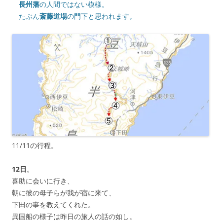
長州藩
の人間ではない模様。
たぶん
斎藤道場
の門下と思われます。
11/11の行程。
12日
。
喜助に会いに行き、
朝に彼の母子らが我が宿に来て、
下田の事を教えてくれた。
異国船の様子は昨日の旅人の話の如し。