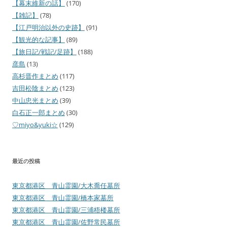
【幕末維新の話】
(170)
【雑記】
(78)
【江戸明治以外の史跡】
(91)
【観光的な記事】
(89)
【旅日記/戦記/足跡】
(188)
彦島
(13)
高杉晋作まとめ
(117)
吉田松陰まとめ
(123)
中山忠光まとめ
(39)
白石正一郎まとめ
(30)
♡miyo&yuki☆
(129)
最近の投稿
東京都港区 青山霊園/大木喬任墓所
東京都港区 青山霊園/橋本家墓所
東京都港区 青山霊園/三浦梧楼墓所
東京都港区 青山霊園/佐野常民墓所