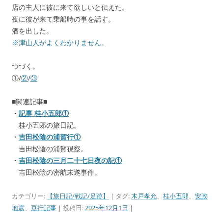
店の主人に彼に来て欲しいと伝えた。
夜に彼が来て乗船時の事を話す。
酒を出した。
※津山人がよくわかりません。
つづく。
①/
②
/
③
■関連記事■
・
記事 桂小五郎①
桂小五郎の旅日記。
・
吉田松陰の浦賀行①
吉田松陰の浦賀視察。
・
吉田松陰の三月二十七日夜の記①
吉田松陰の密航未遂事件。
カテゴリー:
【旅日記/戦記/足跡】
| タグ:
木戸孝允
、
桂小五郎
、
安政
地震
、
豆行記事
| 投稿日:
2025年12月1日
|