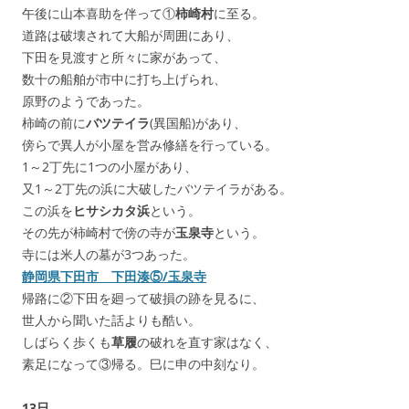
午後に山本喜助を伴って①
柿崎村
に至る。
道路は破壊されて大船が周囲にあり、
下田を見渡すと所々に家があって、
数十の船舶が市中に打ち上げられ、
原野のようであった。
柿崎の前に
バツテイラ
(異国船)があり、
傍らで異人が小屋を営み修繕を行っている。
1～2丁先に1つの小屋があり、
又1～2丁先の浜に大破したバツテイラがある。
この浜を
ヒサシカタ浜
という。
その先が柿崎村で傍の寺が
玉泉寺
という。
寺には米人の墓が3つあった。
静岡県下田市 下田湊⑤/玉泉寺
帰路に②下田を廻って破損の跡を見るに、
世人から聞いた話よりも酷い。
しばらく歩くも
草履
の破れを直す家はなく、
素足になって③帰る。巳に申の中刻なり。
13日
。