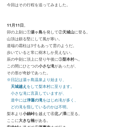
今回はその行程を追ってみました。
11月11日
。
卯の上刻に①
湯ヶ島
を発して②
天城山
に登る。
山頂は頗る堅にして風が寒い。
道端の霜柱は3寸もあって雲のようだ。
歩いていると常に樹木しか見えない。
辰の中刻に頂上に登り午後に③
梨本村
へ。
この間にひとつの
小さな滝
があったが、
その形が奇妙であった。
※日記は湯ヶ島温泉より始まり、
天城越え
をして梨本村に至ります。
小さな滝に言及していますが、
道中には
浄蓮の滝
をはじめ滝が多く、
どの滝を指しているのかは不明。
梨本より
小鍋峠
を越えて④
北ノ澤
に至る。
ここに
大きな楠
がある。