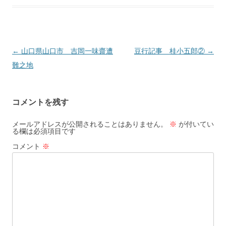
←
山口県山口市 吉岡一味齋遭
豆行記事 桂小五郎②
→
投
難之地
稿
ナ
ビ
コメントを残す
ゲ
ー
メールアドレスが公開されることはありません。
※
が付いてい
る欄は必須項目です
シ
コメント
※
ョ
ン