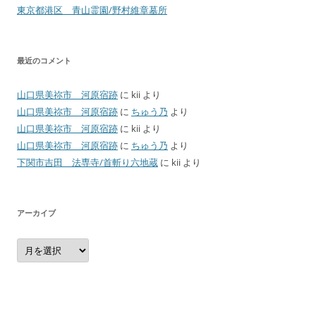
東京都港区 青山霊園/野村維章墓所
最近のコメント
山口県美祢市 河原宿跡
に
kii
より
山口県美祢市 河原宿跡
に
ちゅう乃
より
山口県美祢市 河原宿跡
に
kii
より
山口県美祢市 河原宿跡
に
ちゅう乃
より
下関市吉田 法専寺/首斬り六地蔵
に
kii
より
アーカイブ
ア
ー
カ
イ
ブ