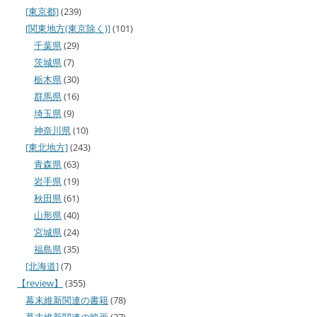
[東京都]
(239)
[関東地方(東京除く)]
(101)
千葉県
(29)
茨城県
(7)
栃木県
(30)
群馬県
(16)
埼玉県
(9)
神奈川県
(10)
[東北地方]
(243)
青森県
(63)
岩手県
(19)
秋田県
(61)
山形県
(40)
宮城県
(24)
福島県
(35)
[北海道]
(7)
【review】
(355)
幕末維新関連の書籍
(78)
幕末維新関連の映画
(27)