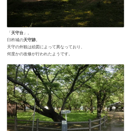
「
天守台
」。
臼杵城の
天守跡
。
天守の外観は絵図によって異なっており、
何度かの改修が行われたようです。