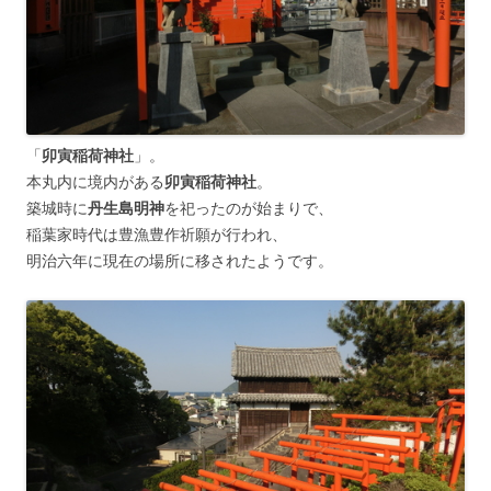
「
卯寅稲荷神社
」。
本丸内に境内がある
卯寅稲荷神社
。
築城時に
丹生島明神
を祀ったのが始まりで、
稲葉家時代は豊漁豊作祈願が行われ、
明治六年に現在の場所に移されたようです。