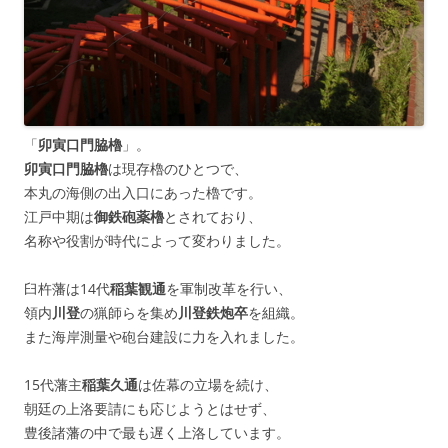
「
卯寅口門脇櫓
」。
卯寅口門脇櫓
は現存櫓のひとつで、
本丸の海側の出入口にあった櫓です。
江戸中期は
御鉄砲薬櫓
とされており、
名称や役割が時代によって変わりました。
臼杵藩は14代
稲葉観通
を軍制改革を行い、
領内
川登
の猟師らを集め
川登鉄炮卒
を組織。
また海岸測量や砲台建設に力を入れました。
15代藩主
稲葉久通
は佐幕の立場を続け、
朝廷の上洛要請にも応じようとはせず、
豊後諸藩の中で最も遅く上洛しています。