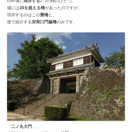
臼杵城に
現存する
2つの櫓のひとつ。
城には
20を超える櫓
があったのですが、
現存するのはこの
畳櫓
と、
後で紹介する
卯寅口門脇櫓
のみです。
「
二ノ丸大門
」。