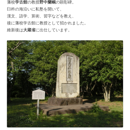
藩校
学古館
の教授
野中蘭畹
の顕彰碑。
臼杵の海沿いに私塾を開いて、
漢文、語学、算術、習字などを教え、
後に藩校学古館に教授として招かれました。
維新後は
大蔵省
に出仕しています。