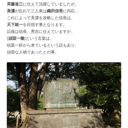
斉藤道三
に仕えて活躍していましたが、
美濃
が乱れて三人衆は
織田信長
に内応。
これによって美濃を攻略した信長は、
天下統一
を目指す事となります。
以後は信長、秀吉に仕えていますが、
[
頑固一徹
]という言葉は、
稲葉一鉄から来ているという説もあり、
頑固な人物であったとの事。