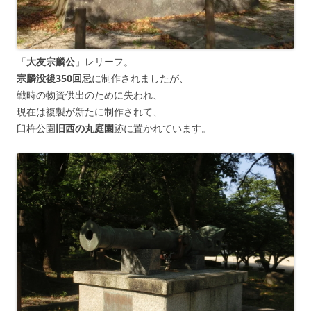
「
大友宗麟公
」レリーフ。
宗麟没後350回忌
に制作されましたが、
戦時の物資供出のために失われ、
現在は複製が新たに制作されて、
臼杵公園
旧西の丸庭園
跡に置かれています。