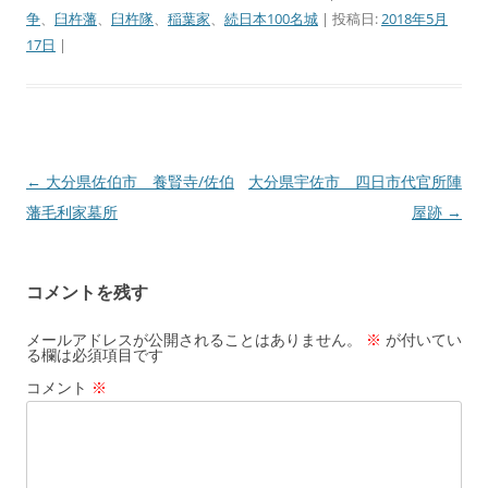
争
、
臼杵藩
、
臼杵隊
、
稲葉家
、
続日本100名城
| 投稿日:
2018年5月
17日
|
←
大分県佐伯市 養賢寺/佐伯
大分県宇佐市 四日市代官所陣
投
藩毛利家墓所
屋跡
→
稿
ナ
ビ
コメントを残す
ゲ
ー
メールアドレスが公開されることはありません。
※
が付いてい
る欄は必須項目です
シ
コメント
※
ョ
ン