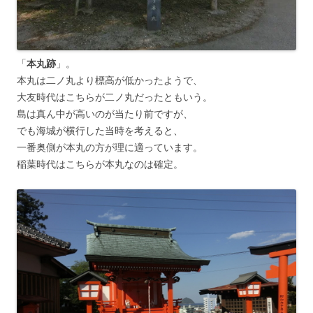
「
本丸跡
」。
本丸は二ノ丸より標高が低かったようで、
大友時代はこちらが二ノ丸だったともいう。
島は真ん中が高いのが当たり前ですが、
でも海城が横行した当時を考えると、
一番奥側が本丸の方が理に適っています。
稲葉時代はこちらが本丸なのは確定。