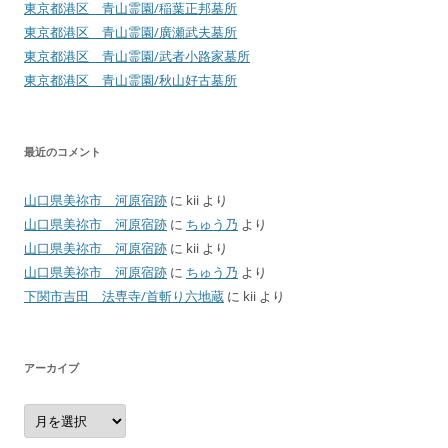
東京都港区 青山霊園/稲葉正邦墓所
東京都港区 青山霊園/廣瀬武夫墓所
東京都港区 青山霊園/武者小路家墓所
東京都港区 青山霊園/秋山好古墓所
最近のコメント
山口県美祢市 河原宿跡
に
kii
より
山口県美祢市 河原宿跡
に
ちゅう乃
より
山口県美祢市 河原宿跡
に
kii
より
山口県美祢市 河原宿跡
に
ちゅう乃
より
下関市吉田 法専寺/首斬り六地蔵
に
kii
より
アーカイブ
ア
ー
カ