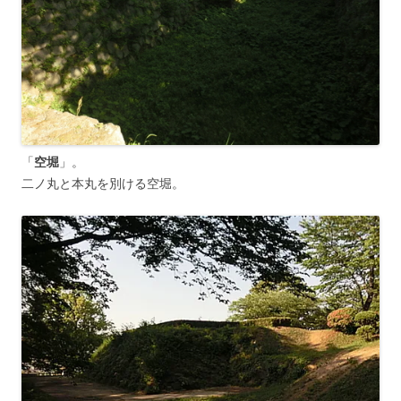
「
空堀
」。
二ノ丸と本丸を別ける空堀。