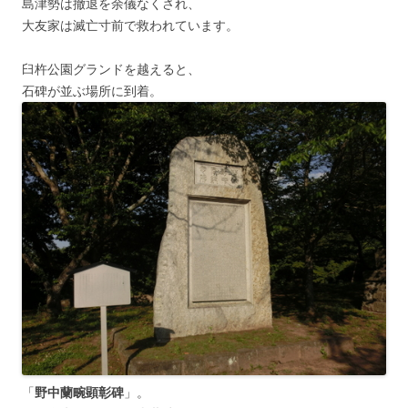
島津勢は撤退を余儀なくされ、
大友家は滅亡寸前で救われています。
臼杵公園グランドを越えると、
石碑が並ぶ場所に到着。
「
野中蘭畹顕彰碑
」。