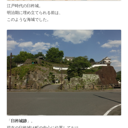
江戸時代の臼杵城。
明治期に埋め立てられる前は、
このような海城でした。
「
臼杵城跡
」。
現在の臼杵城は町の中心に位置しており、