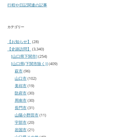
行程や日記関連の記事
カテゴリー
【お知らせ】
(28)
【史跡訪問】
(3,340)
[山口県下関市]
(254)
[山口県(下関市除く)]
(409)
萩市
(96)
山口市
(102)
美祢市
(19)
防府市
(30)
周南市
(30)
長門市
(31)
山陽小野田市
(11)
宇部市
(20)
岩国市
(21)
山口県その他
(49)