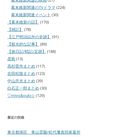
幕末維新関連のTVドラマ
(224)
幕末維新関連イベント
(30)
【幕末維新の話】
(170)
【雑記】
(78)
【江戸明治以外の史跡】
(91)
【観光的な記事】
(89)
【旅日記/戦記/足跡】
(188)
彦島
(13)
高杉晋作まとめ
(117)
吉田松陰まとめ
(123)
中山忠光まとめ
(39)
白石正一郎まとめ
(30)
♡miyo&yuki☆
(129)
最近の投稿
東京都港区 青山霊園/松代藩真田家墓所