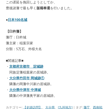
この遅延を挽回しようとしてか、
豊後諸藩で最も早く
版籍奉還
を行いました。
●
日本100名城
【臼杵藩】
藩庁：臼杵城
藩主家：稲葉宗家
分類：5万石、外様大名
■関連記事■
・
京都府京都市 淀城跡
同族淀藩稲葉家の居城跡。
・
大分県竹田市 岡城跡①
隣藩の岡藩中川家の居城跡。
・
大分県中津市 中津城
隣藩の中津藩奥平家の居城跡。
カテゴリー:
【史跡訪問】
、
大分県
、
[九州地方]
| タグ:
藩庁
、
西南戦