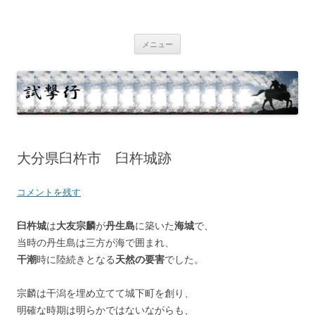
コ
ン
テ
試撃行
幕末維新の史跡等
ン
ツ
メニュー
へ
ス
キ
ッ
プ
大分県臼杵市 臼杵城跡
コメントを残す
臼杵城
は
大友宗麟
が
丹生島
に築いた
海城
で、
当時の丹生島は三方が海で囲まれ、
干潮
時に陸続きとなる
天然の要害
でした。
宗麟は干潟を埋め立てて城下町を創り、
明確な時期は明らかではないながらも、