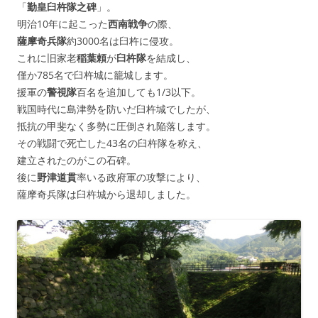
「
勤皇臼杵隊之碑
」。
明治10年に起こった
西南戦争
の際、
薩摩奇兵隊
約3000名は臼杵に侵攻。
これに旧家老
稲葉頼
が
臼杵隊
を結成し、
僅か785名で臼杵城に籠城します。
援軍の
警視隊
百名を追加しても1/3以下。
戦国時代に島津勢を防いだ臼杵城でしたが、
抵抗の甲斐なく多勢に圧倒され陥落します。
その戦闘で死亡した43名の臼杵隊を称え、
建立されたのがこの石碑。
後に
野津道貫
率いる政府軍の攻撃により、
薩摩奇兵隊は臼杵城から退却しました。