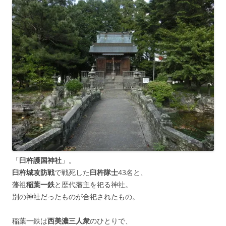
「
臼杵護国神社
」。
臼杵城攻防戦
で戦死した
臼杵隊士
43名と、
藩祖
稲葉一鉄
と歴代藩主を祀る神社。
別の神社だったものが合祀されたもの。
稲葉一鉄は
西美濃三人衆
のひとりで、