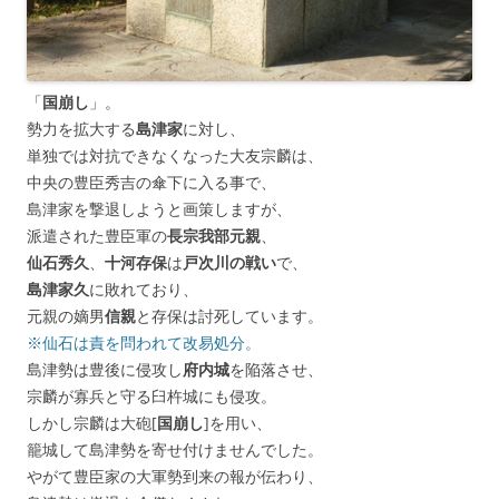
「
国崩し
」。
勢力を拡大する
島津家
に対し、
単独では対抗できなくなった大友宗麟は、
中央の豊臣秀吉の傘下に入る事で、
島津家を撃退しようと画策しますが、
派遣された豊臣軍の
長宗我部元親
、
仙石秀久
、
十河存保
は
戸次川の戦い
で、
島津家久
に敗れており、
元親の嫡男
信親
と存保は討死しています。
※仙石は責を問われて改易処分。
島津勢は豊後に侵攻し
府内城
を陥落させ、
宗麟が寡兵と守る臼杵城にも侵攻。
しかし宗麟は大砲[
国崩し
]を用い、
籠城して島津勢を寄せ付けませんでした。
やがて豊臣家の大軍勢到来の報が伝わり、