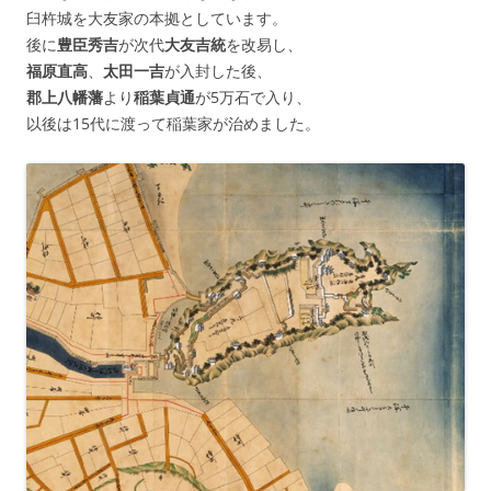
臼杵城を大友家の本拠としています。
後に
豊臣秀吉
が次代
大友吉統
を改易し、
福原直高
、
太田一吉
が入封した後、
郡上八幡藩
より
稲葉貞通
が5万石で入り、
以後は15代に渡って稲葉家が治めました。