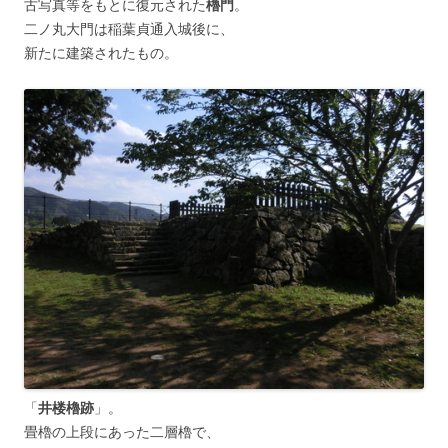
古写真等をもとに復元された
櫓門
。
二ノ丸大門は稲葉貞通入城後に、
新たに建築されたもの。
「
井楼櫓跡
」。
畳櫓の上段にあった二層櫓で、