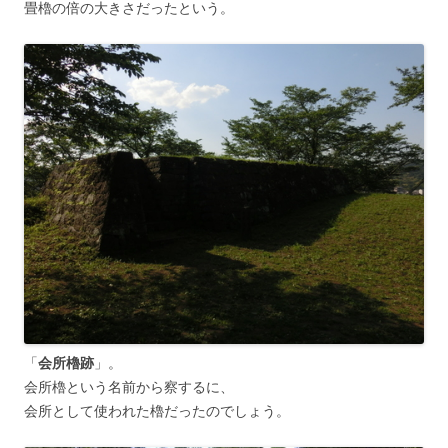
畳櫓の倍の大きさだったという。
「
会所櫓跡
」。
会所櫓という名前から察するに、
会所として使われた櫓だったのでしょう。