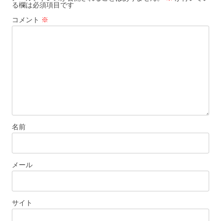
る欄は必須項目です
シ
コメント
※
ョ
ン
名前
メール
サイト