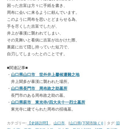
困った吉富は方々に手紙を書き、
周布に会いに来るように頼んでいます。
このように周布を思いとどまらせる為、
手を尽くした吉富でしたが、
井上が暴漢に襲われてしまい、
その見舞いと看病に吉富が出かけた際、
裏庭に出て隠し持っていた短刀で、
自刃してしまったとのことです。
■関連記事■
・
山口県山口市 世外井上馨候遭難之地
井上聞多が暴漢に襲われた場所。
・
山口県長門市 周布政之助墓所
長門市のある周布政之助の墓。
・
山口県萩市 東光寺/四大夫十一烈士墓所
東光寺に建てられた周布の招魂墓。
カテゴリー:
【史跡訪問】
、
山口市
、
[山口県(下関市除く)]
| タグ:
旧