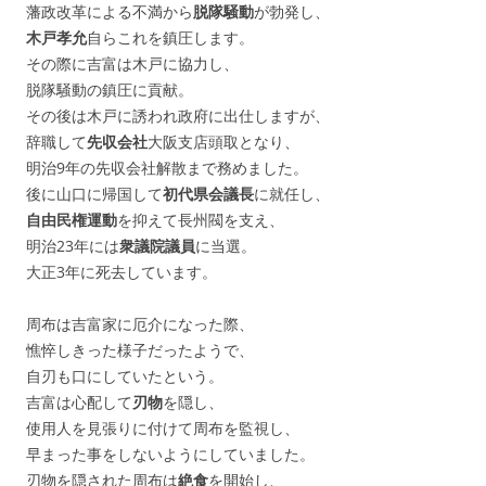
藩政改革による不満から
脱隊騒動
が勃発し、
木戸孝允
自らこれを鎮圧します。
その際に吉富は木戸に協力し、
脱隊騒動の鎮圧に貢献。
その後は木戸に誘われ政府に出仕しますが、
辞職して
先収会社
大阪支店頭取となり、
明治9年の先収会社解散まで務めました。
後に山口に帰国して
初代県会議長
に就任し、
自由民権運動
を抑えて長州閥を支え、
明治23年には
衆議院議員
に当選。
大正3年に死去しています。
周布は吉富家に厄介になった際、
憔悴しきった様子だったようで、
自刃も口にしていたという。
吉富は心配して
刃物
を隠し、
使用人を見張りに付けて周布を監視し、
早まった事をしないようにしていました。
刃物を隠された周布は
絶食
を開始し、