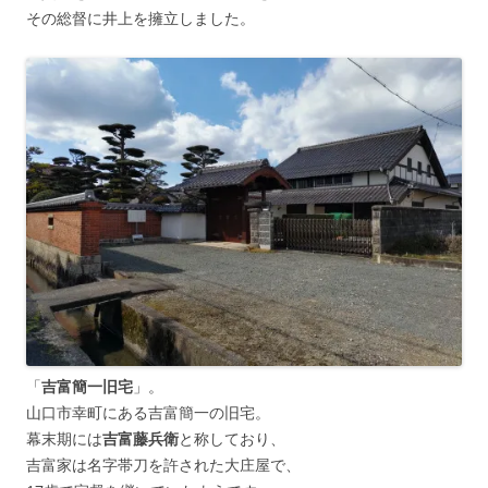
その総督に井上を擁立しました。
「
吉富簡一旧宅
」。
山口市幸町にある吉富簡一の旧宅。
幕末期には
吉富藤兵衛
と称しており、
吉富家は名字帯刀を許された大庄屋で、