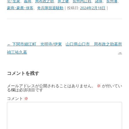
宅･生家
、
義商
、
周布政之助
、
井上馨
、
長州内訌戦
、
諸隊
、
長州藩
、
豪商･豪農･侠客
、
奇兵隊脱退騒動
| 投稿日:
2024年2月18日
|
←
下関市細江町 光明寺/伊東
山口県山口市 周布政之助墓所
投
禎三祐久墓
→
稿
ナ
ビ
コメントを残す
ゲ
ー
メールアドレスが公開されることはありません。
※
が付いてい
る欄は必須項目です
シ
コメント
※
ョ
ン