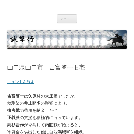
コ
ン
テ
試撃行
幕末維新の史跡等
ン
ツ
メニュー
へ
ス
キ
ッ
プ
山口県山口市 吉富簡一旧宅
コメントを残す
吉富簡一
は
矢原村
の
大庄屋
でしたが、
幼馴染の
井上聞多
の影響により、
攘夷戦
の費用を献金した他、
正義派
の支援を積極的に行っています。
高杉晋作
が挙兵して
内訌戦
が始まると、
軍資金を供出した他に自ら
鴻城軍
を組織。