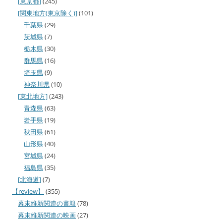
[東京都]
(245)
[関東地方(東京除く)]
(101)
千葉県
(29)
茨城県
(7)
栃木県
(30)
群馬県
(16)
埼玉県
(9)
神奈川県
(10)
[東北地方]
(243)
青森県
(63)
岩手県
(19)
秋田県
(61)
山形県
(40)
宮城県
(24)
福島県
(35)
[北海道]
(7)
【review】
(355)
幕末維新関連の書籍
(78)
幕末維新関連の映画
(27)