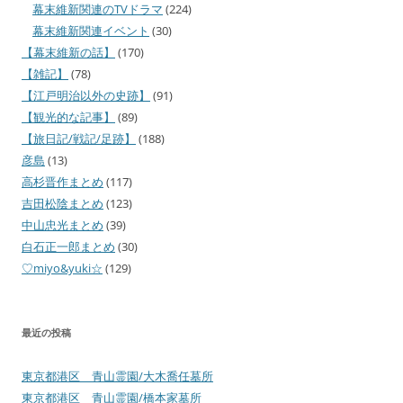
幕末維新関連のTVドラマ
(224)
幕末維新関連イベント
(30)
【幕末維新の話】
(170)
【雑記】
(78)
【江戸明治以外の史跡】
(91)
【観光的な記事】
(89)
【旅日記/戦記/足跡】
(188)
彦島
(13)
高杉晋作まとめ
(117)
吉田松陰まとめ
(123)
中山忠光まとめ
(39)
白石正一郎まとめ
(30)
♡miyo&yuki☆
(129)
最近の投稿
東京都港区 青山霊園/大木喬任墓所
東京都港区 青山霊園/橋本家墓所