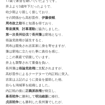
17歳で家督を継いでいたようです。
井上より3歳年下だったようで、
幼少期より親しく接しており、
その関係から高杉晋作、
伊藤俊輔
、
周布政之助
等と知遇を得ており、
尊皇攘夷
、
討幕運動
に協力しました。
第一次長州征伐
で
長州藩
は窮地となり、
俗論党政権が誕生すると、
周布は罷免され吉富家に身を寄せますが、
藩は窮地に立たせた事に責任を感じ、
ここの裏庭で切腹しています。
井上も襲撃されて重傷を負い、
長州藩は
俗論党政権
に支配されますが、
高杉晋作によるクーデターで内訌戦に突入。
吉富は上記のように資金を援助した他、
自らも鴻城軍を組織しました。
内訌戦の後に
正義派政権
が樹立し、
幕長戦争
に勝利して
明治維新
に移行。
戊辰戦争
にも勝利した長州藩でしたが、