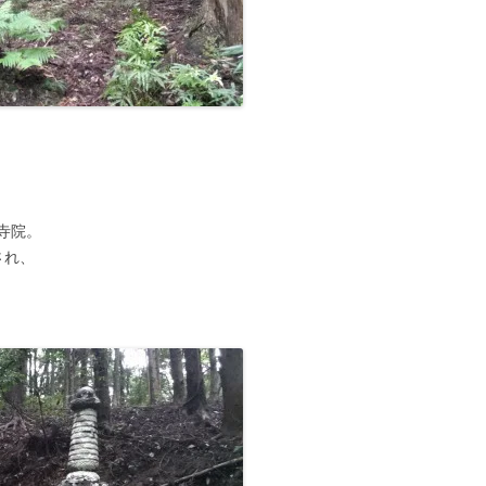
■その他の宿場町
寺院。
され、
、