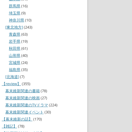
群馬県
(16)
埼玉県
(9)
神奈川県
(10)
[東北地方]
(243)
青森県
(63)
岩手県
(19)
秋田県
(61)
山形県
(40)
宮城県
(24)
福島県
(35)
[北海道]
(7)
【review】
(355)
幕末維新関連の書籍
(78)
幕末維新関連の映画
(27)
幕末維新関連のTVドラマ
(224)
幕末維新関連イベント
(30)
【幕末維新の話】
(170)
【雑記】
(78)