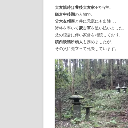
大友親時
は
豊後大友家
4代当主。
【諸藩藩庁】
鎌倉中後期
の人物で、
父
大友頼泰
と共に元寇にも出陣し、
【幕府拠点】
諸将を率いて
蒙古軍
を追い払いました。
父の隠居に伴い家督を相続しており、
【朝廷】
鎮西談議所頭人
も務めましたが、
その父に先立って死去しています。