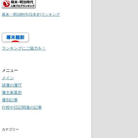
幕末・明治時代(日本史)ランキング
ランキングにご協力を！
メニュー
メイン
諸藩の藩庁
藩主家墓所
藩別記事
行程や日記関連の記事
カテゴリー