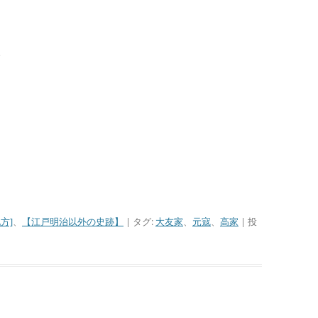
、
方]
、
【江戸明治以外の史跡】
| タグ:
大友家
、
元寇
、
高家
| 投