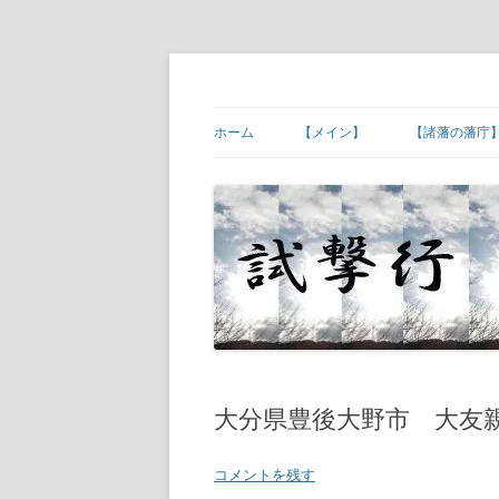
コ
ン
テ
幕末維新の史跡等
試撃行
ン
ツ
ホーム
【メイン】
【諸藩の藩庁
へ
ス
キ
【ご挨拶】
【諸藩藩庁】
ッ
プ
【幕末維新の現場】
【諸藩藩庁】
【幕末人物の墓所】
【諸藩藩庁】
【砲台(台場)跡】
【諸藩藩庁】
【宿場町や歴史ある町村】
【諸藩藩庁】
【その他】
【諸藩藩庁】
大分県豊後大野市 大友
【諸藩藩庁】
コメントを残す
【諸藩藩庁】