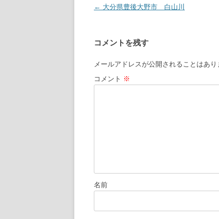
←
大分県豊後大野市 白山川
投
稿
ナ
コメントを残す
ビ
ゲ
メールアドレスが公開されることはあり
ー
コメント
※
シ
ョ
ン
名前