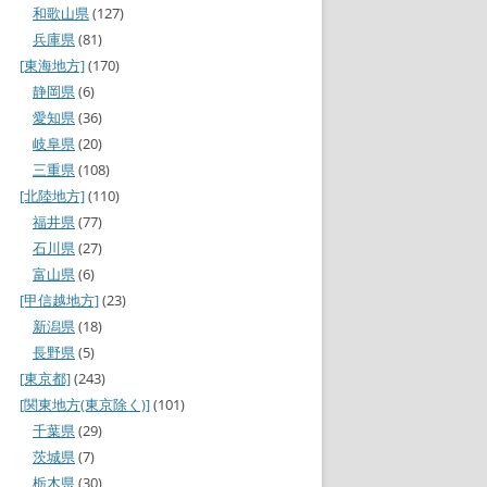
和歌山県
(127)
兵庫県
(81)
[東海地方]
(170)
静岡県
(6)
愛知県
(36)
岐阜県
(20)
三重県
(108)
[北陸地方]
(110)
福井県
(77)
石川県
(27)
富山県
(6)
[甲信越地方]
(23)
新潟県
(18)
長野県
(5)
[東京都]
(243)
[関東地方(東京除く)]
(101)
千葉県
(29)
茨城県
(7)
栃木県
(30)