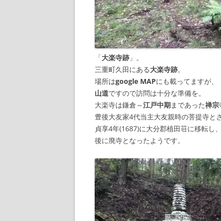
「
大楽寺跡
」。
三重町久田にある
大楽寺跡
。
場所は
google MAP
にも載ってますが、
山道
ですので訪問は十分な準備を。
大楽寺は鎌倉～
江戸中期
まであった
禅宗
豊後大友家4代当主大友親時の菩提寺と
貞享4年(1687)に大分郡植田荘に移転し
後に廃寺となったようです。