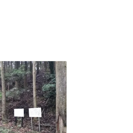
九州/沖縄地方
■温泉町
●天皇陵
【藩主家墓所】九州/沖縄地方
九州諸藩の支城など
■甲州街道の宿場町
■西国街道の宿場町
■京街道の宿場町
岡山藩家老家の墓所
九州諸藩の主な家老家墓所
■歴史的な町並み
●著名な豪商
【将軍家墓所】
薩摩藩の外城御仮屋
旗本陣屋
■山陰街道の宿場町
■紀州街道の宿場町
長州藩家老家の墓所
佐賀藩家老家の墓所
旗本家墓所
■島まとめ
●著名な遊郭跡
■長崎街道の宿場町
■出雲街道の宿場町
熊本藩家老家の墓所
●著名な道場･私塾跡
■薩摩街道の宿場町
■中津街道の宿場町
薩摩藩家老家の墓所
●名水百選
■唐津街道の宿場町
●日本100名城
■秋月街道の宿場町
●キリシタン関連
■平戸往還の宿場町
●銘菓･名物
■豊後(肥後)街道の宿場町
●情報募集
■日向街道の宿場町
■赤間関街道/萩往還の宿場町