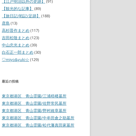
【江戸明治以外の史跡】
(91)
【観光的な記事】
(89)
【旅日記/戦記/足跡】
(188)
彦島
(13)
高杉晋作まとめ
(117)
吉田松陰まとめ
(123)
中山忠光まとめ
(39)
白石正一郎まとめ
(30)
♡miyo&yuki☆
(129)
最近の投稿
東京都港区 青山霊園/三浦梧楼墓所
東京都港区 青山霊園/佐野常民墓所
東京都港区 青山霊園/野村維章墓所
東京都港区 青山霊園/中牟田倉之助墓所
東京都港区 青山霊園/松代藩真田家墓所