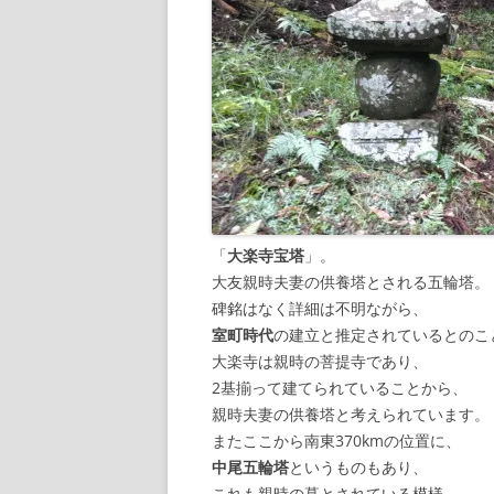
「
大楽寺宝塔
」。
大友親時夫妻の供養塔とされる五輪塔。
碑銘はなく詳細は不明ながら、
室町時代
の建立と推定されているとのこ
大楽寺は親時の菩提寺であり、
2基揃って建てられていることから、
親時夫妻の供養塔と考えられています。
またここから南東370kmの位置に、
中尾五輪塔
というものもあり、
これも親時の墓とされている模様。