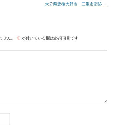
大分県豊後大野市 三重市宿跡
→
ません。
※
が付いている欄は必須項目です