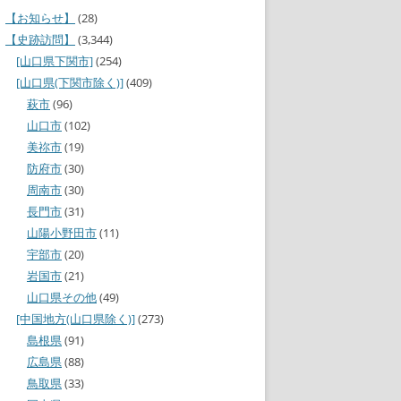
【お知らせ】
(28)
【史跡訪問】
(3,344)
[山口県下関市]
(254)
[山口県(下関市除く)]
(409)
萩市
(96)
山口市
(102)
美祢市
(19)
防府市
(30)
周南市
(30)
長門市
(31)
山陽小野田市
(11)
宇部市
(20)
岩国市
(21)
山口県その他
(49)
[中国地方(山口県除く)]
(273)
島根県
(91)
広島県
(88)
鳥取県
(33)