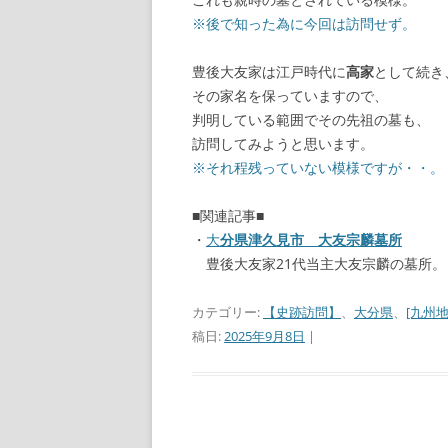
※後で知った為に今回は訪問せず。
豊後大友家は江戸時代に
高家
として続き
その家名を保っていますので、
判明している範囲でその先祖の墓も、
訪問してみようと思います。
※それ程残っていない模様ですが・・。
■関連記事■
・
大
分県津久見市 大友宗麟墓所
豊後大友家21代当主大友宗麟の墓所。
カテゴリー:
【史跡訪問】
、
大分県
、
[九州地
稿日:
2025年9月8日
|