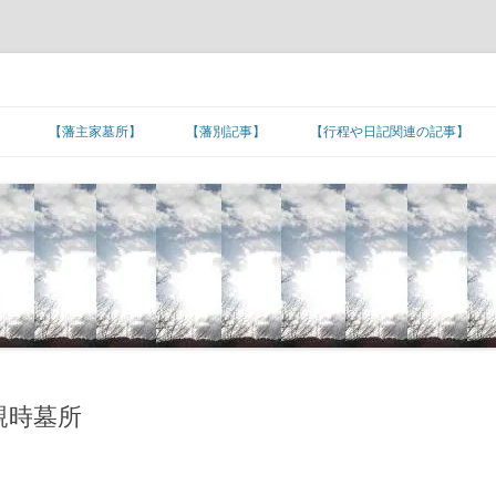
】
【藩主家墓所】
【藩別記事】
【行程や日記関連の記事】
北海道/東北地方
【藩主家墓所】北海道/東北地方
東北諸藩の支城など
東北諸藩の主な家老家墓所
■旅日記/戦記/足跡
関東地方
■文化/文政/天保/弘化年間
【藩主家墓所】関東地方
関東諸藩の支城など
仙台藩家老家の墓所
関東諸藩の主な家老家墓所
■カピタン江戸参府
甲信越地方
■嘉永年間
【幕末維新人物の墓所】
【藩主家墓所】甲信越地方
甲信越諸藩の主な家老家墓所
■朝鮮通信使の行程
北陸地方
■安政年間
【招魂場/官修墳墓等】
【長州藩の諸砲台(台場)跡】
【藩主家墓所】北陸地方
北陸諸藩の支城など
北陸諸藩の主な家老家墓所
■琉球使節の江戸上り
東海地方
■蔓延/文久年間
【幕末維新関連の名数】
■五街道の宿場町
【藩主家墓所】東海地方
東海諸藩の支城など
■東海道の宿場町
加賀藩家老家の墓所
東海諸藩の主な家老家墓所
近畿地方
■元治/慶応年間
【公家の墓所】
■主要脇街道の宿場町
●著名な神社･神宮
【藩主家墓所】近畿地方
紀州藩の支城
■中山道の宿場町
■羽州街道の宿場町
尾張藩家老家の墓所
近畿諸藩の主な家老家墓所
親時墓所
中国地方
■明治初期
■その他の街道の宿場町
●著名な寺院
【藩主家墓所】中国地方
中国諸藩の支城など
■奥州街道の宿場町
■北陸街道の宿場町
■北国(善光寺)街道の宿場町
桑名藩家老家の墓所
紀州藩家老家の墓所
中国諸藩の主な家老家墓所
四国地方
■湊町
●日本の孔子廟
【藩主家墓所】四国地方
長州藩の各施設
四国諸藩の支城など
■日光街道の宿場町
■伊勢街道/別街道/本街道の宿場町
■西近江路の宿場町
■防長の諸浦
津藩家老家の墓所
鳥取藩家老家の墓所
四国諸藩の主な家老家墓所