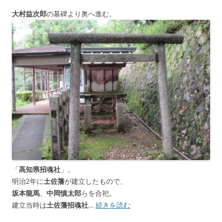
大村益次郎
の墓碑より奥へ進む。
「
高知県招魂社
」。
明治2年に
土佐藩
が建立したもので、
坂本龍馬
、
中岡慎太郎
らを合祀。
建立当時は
土佐藩招魂社
…
続きを読む