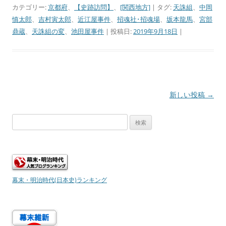
カテゴリー:
京都府
、
【史跡訪問】
、
[関西地方]
| タグ:
天誅組
、
中岡
慎太郎
、
吉村寅太郎
、
近江屋事件
、
招魂社･招魂場
、
坂本龍馬
、
宮部
鼎蔵
、
天誅組の変
、
池田屋事件
| 投稿日:
2019年9月18日
|
投
新しい投稿
→
稿
検
ナ
索:
ビ
ゲ
ー
シ
幕末・明治時代(日本史)ランキング
ョ
ン