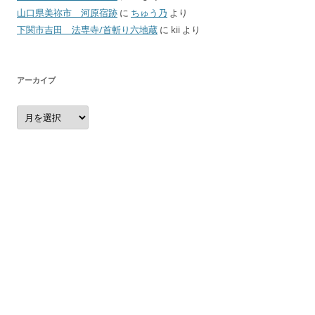
山口県美祢市 河原宿跡
に
ちゅう乃
より
下関市吉田 法専寺/首斬り六地蔵
に
kii
より
アーカイブ
ア
ー
カ
イ
ブ