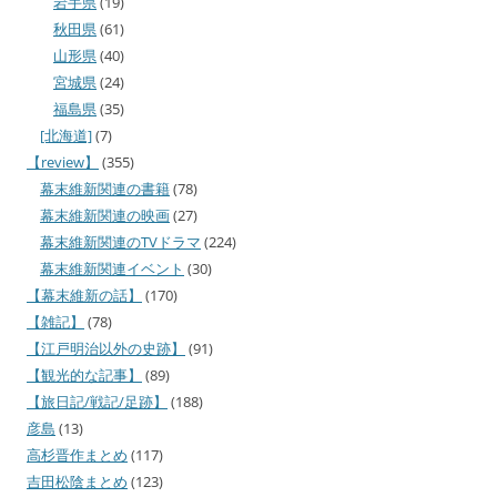
岩手県
(19)
秋田県
(61)
山形県
(40)
宮城県
(24)
福島県
(35)
[北海道]
(7)
【review】
(355)
幕末維新関連の書籍
(78)
幕末維新関連の映画
(27)
幕末維新関連のTVドラマ
(224)
幕末維新関連イベント
(30)
【幕末維新の話】
(170)
【雑記】
(78)
【江戸明治以外の史跡】
(91)
【観光的な記事】
(89)
【旅日記/戦記/足跡】
(188)
彦島
(13)
高杉晋作まとめ
(117)
吉田松陰まとめ
(123)