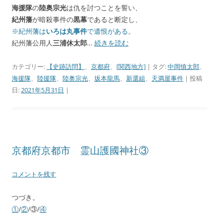
海援隊
の
陸奥宗光
は仇を討つことを誓い、
紀州藩
が暗殺事件の
黒幕
であると断定し、
※紀州藩は
いろは丸事件
で遺恨がある。
紀州藩公用人
三浦休太郎
…
続きを読む
カテゴリー:
【史跡訪問】
、
京都府
、
[関西地方]
| タグ:
中岡慎太郎
、
海援隊
、
陸援隊
、
陸奥宗光
、
坂本龍馬
、
新選組
、
天満屋事件
| 投稿
日:
2021年5月31日
|
京都府京都市 霊山護國神社③
コメントを残す
つづき。
①
/
②
/③/
④