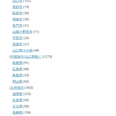
山口市
(102)
美祢市
(19)
防府市
(30)
周南市
(30)
長門市
(31)
山陽小野田市
(11)
宇部市
(20)
岩国市
(21)
山口県その他
(49)
[中国地方(山口県除く)]
(273)
島根県
(91)
広島県
(88)
鳥取県
(33)
岡山県
(60)
[九州地方]
(903)
福岡県
(233)
佐賀県
(95)
大分県
(90)
長崎県
(158)