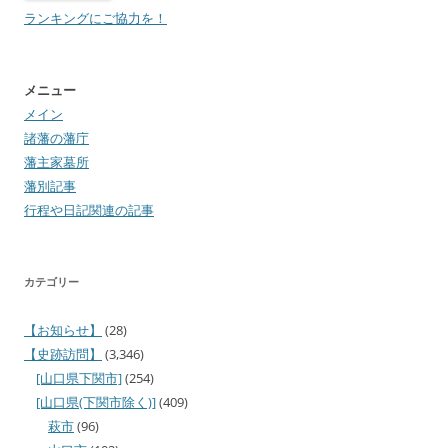
ランキングにご協力を！
メニュー
メイン
諸藩の藩庁
藩主家墓所
藩別記事
行程や日記関連の記事
カテゴリー
【お知らせ】
(28)
【史跡訪問】
(3,346)
[山口県下関市]
(254)
[山口県(下関市除く)]
(409)
萩市
(96)