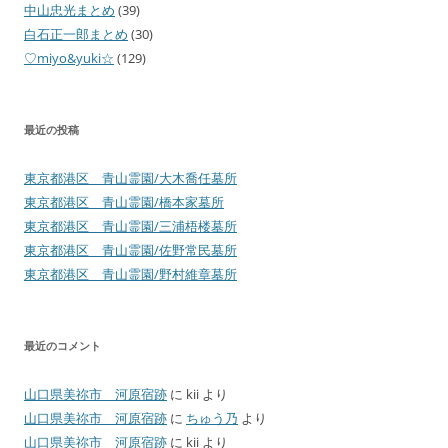
中山忠光まとめ
(39)
白石正一郎まとめ
(30)
♡miyo&yuki☆
(129)
最近の投稿
東京都港区 青山霊園/大木喬任墓所
東京都港区 青山霊園/橋本家墓所
東京都港区 青山霊園/三浦梧楼墓所
東京都港区 青山霊園/佐野常民墓所
東京都港区 青山霊園/野村維章墓所
最近のコメント
山口県美祢市 河原宿跡
に
kii
より
山口県美祢市 河原宿跡
に
ちゅう乃
より
山口県美祢市 河原宿跡
に
kii
より