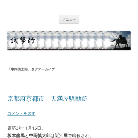
コ
ン
試撃行
テ
幕末維新の史跡等
ン
ツ
メニュー
へ
ス
キ
ッ
プ
「
中岡慎太郎
」タグアーカイブ
京都府京都市 天満屋騒動跡
コメントを残す
慶応3年11月15日。
坂本龍馬
と
中岡慎太郎
は
近江屋
で暗殺され、