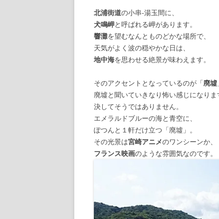
北浦街道
の小串-湯玉間に、
【諸藩藩庁】
犬鳴岬
と呼ばれる岬があります。
響灘
を望むなんとものどかな場所で、
【幕府拠点】
天気がよく波の穏やかな日は、
地中海
を思わせる絶景が味わえます。
【朝廷】
そのアクセントとなっているのが「
廃墟
廃墟と聞いていきなり怖い感じになりま
決してそうではありません。
エメラルドブルーの海と青空に、
ぽつんと１軒だけ立つ「廃墟」。
その光景は
宮崎アニメ
のワンシーンか、
フランス映画
のような雰囲気なのです。