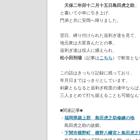
天保二年卯十二月十五日島田虎之助
」
と書いて小串に引き上げ、
門弟と共に安岡へ帰りました。
翌日、縛り付けられた追剥ぎ達を見て、
地元衆は大変喜んだとの事。
追剥ぎ達は役人に捕えられ、
松小田刑場
（記事は
こちら
）で斬首とな
この話はきっちり記録に残っており、
年月日まではっきりとしています。
剣豪ともなると追剥ぎ程度の連中ならば
三人まとめて打ち据えることも可能なん
■関連記事■
・
福岡県築上郡 島田虎之助修練の地
島田虎之助の故郷。
・
下関市横野町 横野八幡宮と島田虎之