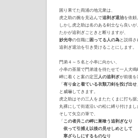
困り果てた両浦の地元衆は、
虎之助の腕を見込んで
追剥ぎ退治
を依頼
しかし虎之助は名のある剣士なら良いが
たかが追剥ぎごときと断りますが、
妙光寺
の住職に
困ってる人の為
と説得さ
追剥ぎ退治を引き受けることにします。
門弟４～５名と小串に向かい、
小串の茶屋で門弟達を待たせて一人犬鳴
岬に着くと案の定
三人の追剥ぎ
が前後を
「
有り金と着ている衣類刀剣を投げ出せ
と威嚇してきます。
虎之助はその三人をまたたくまに打ち据
丸裸にして街道沿いの松に縛り付けまし
そして矢立の筆で、
「
この者共この岬に巣喰う追剥ぎなり
依って引捕え以後の見せしめとして
寒ざらしにするものなり