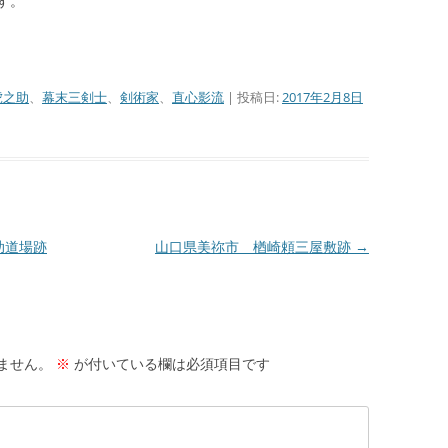
す。
虎之助
、
幕末三剣士
、
剣術家
、
直心影流
| 投稿日:
2017年2月8日
助道場跡
山口県美祢市 楢崎頼三屋敷跡
→
ません。
※
が付いている欄は必須項目です