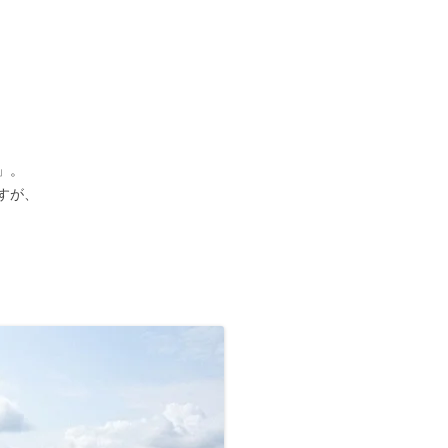
九州/沖縄地方
■温泉町
●天皇陵
【藩主家墓所】九州/沖縄地方
九州諸藩の支城など
■甲州街道の宿場町
■西国街道の宿場町
■京街道の宿場町
岡山藩家老家の墓所
九州諸藩の主な家老家墓所
■歴史的な町並み
●著名な豪商
【将軍家墓所】
薩摩藩の外城御仮屋
旗本陣屋
■山陰街道の宿場町
■紀州街道の宿場町
長州藩家老家の墓所
佐賀藩家老家の墓所
旗本家墓所
■島まとめ
●著名な遊郭跡
■長崎街道の宿場町
■出雲街道の宿場町
熊本藩家老家の墓所
●著名な道場･私塾跡
■薩摩街道の宿場町
■中津街道の宿場町
薩摩藩家老家の墓所
」。
すが、
●名水百選
■唐津街道の宿場町
●日本100名城
■秋月街道の宿場町
●キリシタン関連
■平戸往還の宿場町
●銘菓･名物
■豊後(肥後)街道の宿場町
●情報募集
■日向街道の宿場町
■赤間関街道/萩往還の宿場町