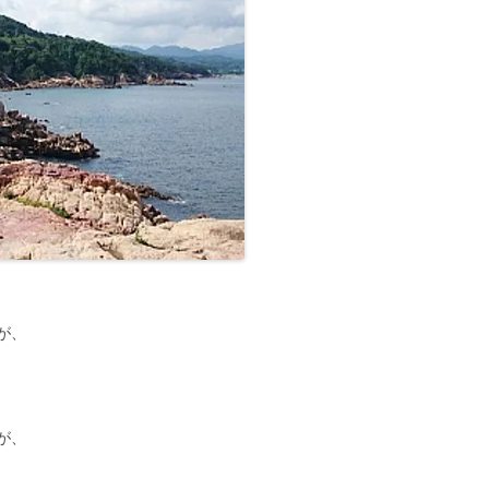
■その他の宿場町
が、
が、