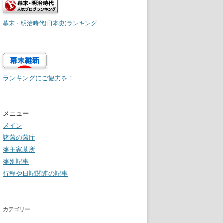
幕末・明治時代(日本史)ランキング
ランキングにご協力を！
メニュー
メイン
諸藩の藩庁
藩主家墓所
藩別記事
行程や日記関連の記事
カテゴリー