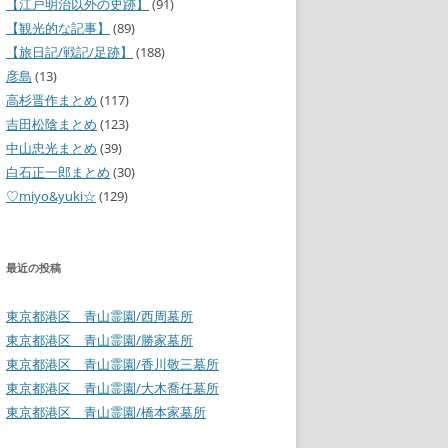
【江戸明治以外の史跡】
(91)
【観光的な記事】
(89)
【旅日記/戦記/足跡】
(188)
彦島
(13)
高杉晋作まとめ
(117)
吉田松陰まとめ
(123)
中山忠光まとめ
(39)
白石正一郎まとめ
(30)
♡miyo&yuki☆
(129)
最近の投稿
東京都港区 青山霊園/西周墓所
東京都港区 青山霊園/勝家墓所
東京都港区 青山霊園/香川敬三墓所
東京都港区 青山霊園/大木喬任墓所
東京都港区 青山霊園/橋本家墓所