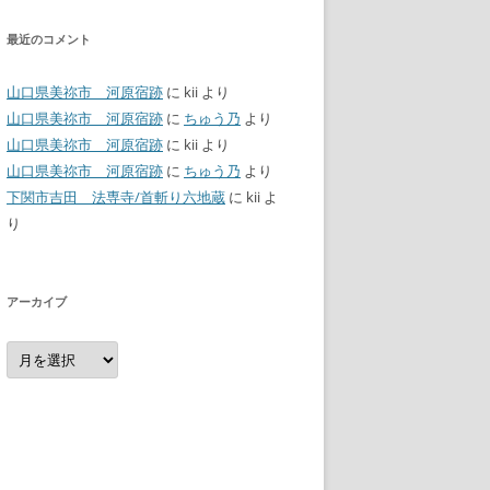
最近のコメント
山口県美祢市 河原宿跡
に
kii
より
山口県美祢市 河原宿跡
に
ちゅう乃
より
山口県美祢市 河原宿跡
に
kii
より
山口県美祢市 河原宿跡
に
ちゅう乃
より
下関市吉田 法専寺/首斬り六地蔵
に
kii
よ
り
アーカイブ
ア
ー
カ
イ
ブ