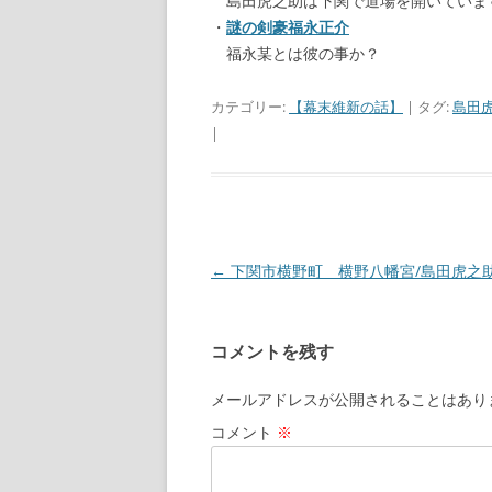
島田虎之助は下関で道場を開いていま
・
謎の剣豪福永正介
福永某とは彼の事か？
カテゴリー:
【幕末維新の話】
| タグ:
島田
|
←
下関市横野町 横野八幡宮/島田虎之
投
稿
ナ
コメントを残す
ビ
ゲ
メールアドレスが公開されることはあり
ー
コメント
※
シ
ョ