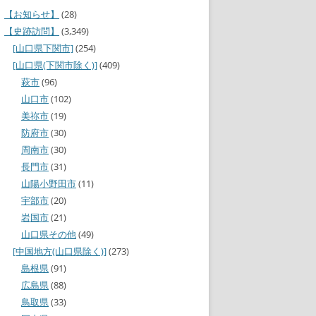
【お知らせ】
(28)
【史跡訪問】
(3,349)
[山口県下関市]
(254)
[山口県(下関市除く)]
(409)
萩市
(96)
山口市
(102)
美祢市
(19)
防府市
(30)
周南市
(30)
長門市
(31)
山陽小野田市
(11)
宇部市
(20)
岩国市
(21)
山口県その他
(49)
[中国地方(山口県除く)]
(273)
島根県
(91)
広島県
(88)
鳥取県
(33)