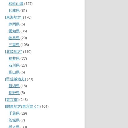
和歌山県
(127)
兵庫県
(81)
[東海地方]
(170)
静岡県
(6)
愛知県
(36)
岐阜県
(20)
三重県
(108)
[北陸地方]
(110)
福井県
(77)
石川県
(27)
富山県
(6)
[甲信越地方]
(23)
新潟県
(18)
長野県
(5)
[東京都]
(248)
[関東地方(東京除く)]
(101)
千葉県
(29)
茨城県
(7)
栃木県
(30)