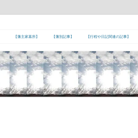
】
【藩主家墓所】
【藩別記事】
【行程や日記関連の記事】
北海道/東北地方
【藩主家墓所】北海道/東北地方
東北諸藩の支城など
東北諸藩の主な家老家墓所
■旅日記/戦記/足跡
関東地方
■文化/文政/天保/弘化年間
【藩主家墓所】関東地方
関東諸藩の支城など
仙台藩家老家の墓所
関東諸藩の主な家老家墓所
■カピタン江戸参府
甲信越地方
■嘉永年間
【幕末維新人物の墓所】
【藩主家墓所】甲信越地方
甲信越諸藩の主な家老家墓所
■朝鮮通信使の行程
北陸地方
■安政年間
【招魂場/官修墳墓等】
【長州藩の諸砲台(台場)跡】
【藩主家墓所】北陸地方
北陸諸藩の支城など
北陸諸藩の主な家老家墓所
■琉球使節の江戸上り
東海地方
■蔓延/文久年間
【幕末維新関連の名数】
■五街道の宿場町
【藩主家墓所】東海地方
東海諸藩の支城など
■東海道の宿場町
加賀藩家老家の墓所
東海諸藩の主な家老家墓所
近畿地方
■元治/慶応年間
【公家の墓所】
■主要脇街道の宿場町
●著名な神社･神宮
【藩主家墓所】近畿地方
紀州藩の支城
■中山道の宿場町
■羽州街道の宿場町
尾張藩家老家の墓所
近畿諸藩の主な家老家墓所
中国地方
■明治初期
■その他の街道の宿場町
●著名な寺院
【藩主家墓所】中国地方
中国諸藩の支城など
■奥州街道の宿場町
■北陸街道の宿場町
■北国(善光寺)街道の宿場町
桑名藩家老家の墓所
紀州藩家老家の墓所
中国諸藩の主な家老家墓所
四国地方
■湊町
●日本の孔子廟
【藩主家墓所】四国地方
長州藩の各施設
四国諸藩の支城など
■日光街道の宿場町
■伊勢街道/別街道/本街道の宿場町
■西近江路の宿場町
■防長の諸浦
津藩家老家の墓所
鳥取藩家老家の墓所
四国諸藩の主な家老家墓所