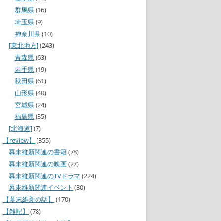
群馬県
(16)
埼玉県
(9)
神奈川県
(10)
[東北地方]
(243)
青森県
(63)
岩手県
(19)
秋田県
(61)
山形県
(40)
宮城県
(24)
福島県
(35)
[北海道]
(7)
【review】
(355)
幕末維新関連の書籍
(78)
幕末維新関連の映画
(27)
幕末維新関連のTVドラマ
(224)
幕末維新関連イベント
(30)
【幕末維新の話】
(170)
【雑記】
(78)