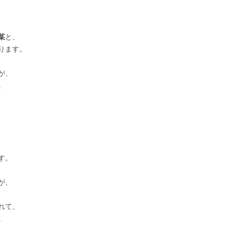
某
と、
ります。
、
が、
。
す。
が、
れて、
。