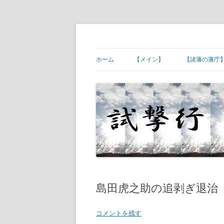
コ
ン
テ
幕末維新の史跡等
試撃行
ン
ツ
ホーム
【メイン】
【諸藩の藩庁
へ
ス
キ
【ご挨拶】
【諸藩藩庁】
ッ
プ
【幕末維新の現場】
【諸藩藩庁】
【幕末人物の墓所】
【諸藩藩庁】
【砲台(台場)跡】
【諸藩藩庁】
【宿場町や歴史ある町村】
【諸藩藩庁】
【その他】
【諸藩藩庁】
島田虎之助の追剥ぎ退治
【諸藩藩庁】
コメントを残す
【諸藩藩庁】