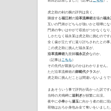
前回お話致しました（記事は
こちら
）。
虎之助の剣の腕の評判は良く、
隣接する
福江村
の
沿革流棒術
道場の
福永
互いの門弟がどちらが強いかと喧嘩にな
門弟の争いはやがて収拾がつかなくなり
しかたなく福永某は虎之助に挑むのです
全く歯が立たずに返り討ちされたとの事
この虎之助に挑んだ福永某が、
沿革流棒術
九世師
福永正介
なのか、
（記事は
こちら
）
その先代が親族なのかはわかりません。
ただ沿革流棒術の
師範代クラス
が、
虎之助に挑んだことは間違いないようで
まあそういう事で評判が高かった訳です
当時の犬鳴岬に
追剥ぎ
が頻繁に出没。
夜中に
小串
から
湯玉
に向かう者の前に現
荷物はおろか身包み全て奪いをいました