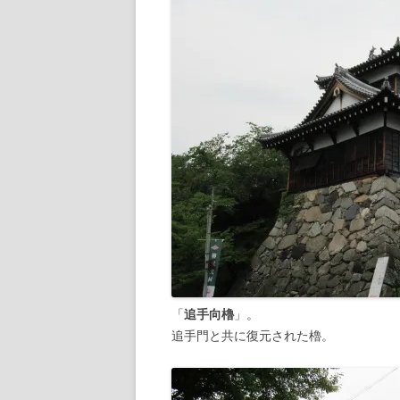
「
追手向櫓
」。
追手門と共に復元された櫓。