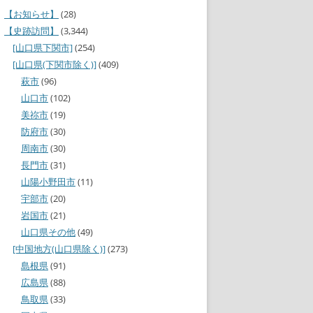
【お知らせ】
(28)
【史跡訪問】
(3,344)
[山口県下関市]
(254)
[山口県(下関市除く)]
(409)
萩市
(96)
山口市
(102)
美祢市
(19)
防府市
(30)
周南市
(30)
長門市
(31)
山陽小野田市
(11)
宇部市
(20)
岩国市
(21)
山口県その他
(49)
[中国地方(山口県除く)]
(273)
島根県
(91)
広島県
(88)
鳥取県
(33)