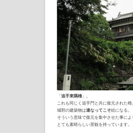
「
追手東隅櫓
」。
これも同じく追手門と共に復元された櫓
城郭の建築物は
連なってこそ
絵になる。
そういう意味で復元を集中させた事によ
とても素晴らしい景観を持っています。