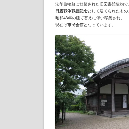
法印曲輪跡に移築された旧図書館建物で
日露戦争戦捷記念
として建てられたもの
昭和43年の建て替えに伴い移築され、
現在は
市民会館
となっています。