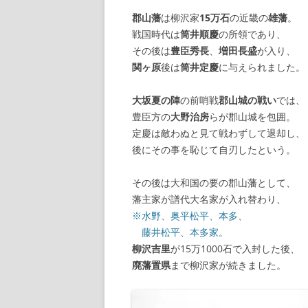
郡山藩
は柳沢家
15万石
の近畿の
雄藩
。
【諸藩藩庁】
戦国時代は
筒井順慶
の所領であり、
その後は
豊臣秀長
、
増田長盛
が入り、
【幕府拠点】
関ヶ原
後は
筒井定慶
に与えられました。
【朝廷】
大坂夏の陣
の前哨戦
郡山城の戦い
では、
豊臣方の
大野治房
らが郡山城を包囲。
定慶は敵わぬと見て戦わずして退却し、
後にその事を恥じて自刃したという。
その後は大和国の要の郡山藩として、
藩主家が譜代大名家が入れ替わり、
※水野、奥平松平、本多、
藤井松平、本多家。
柳沢吉里
が15万1000石で入封した後、
廃藩置県
まで柳沢家が続きました。