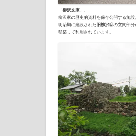
「
柳沢文庫
」。
柳沢家の歴史的資料を保存公開する施設
明治期に建設された
旧柳沢邸
の玄関部分
移築して利用されています。