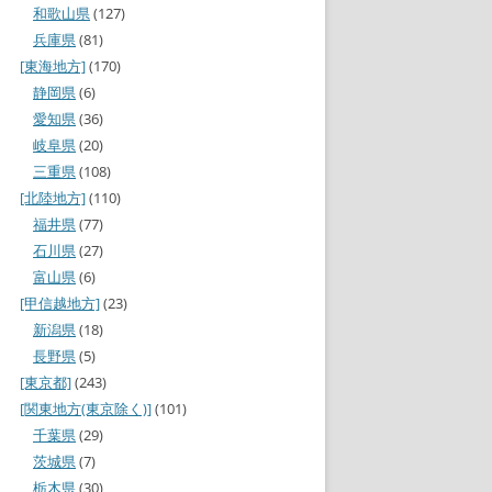
和歌山県
(127)
兵庫県
(81)
[東海地方]
(170)
静岡県
(6)
愛知県
(36)
岐阜県
(20)
三重県
(108)
[北陸地方]
(110)
福井県
(77)
石川県
(27)
富山県
(6)
[甲信越地方]
(23)
新潟県
(18)
長野県
(5)
[東京都]
(243)
[関東地方(東京除く)]
(101)
千葉県
(29)
茨城県
(7)
栃木県
(30)