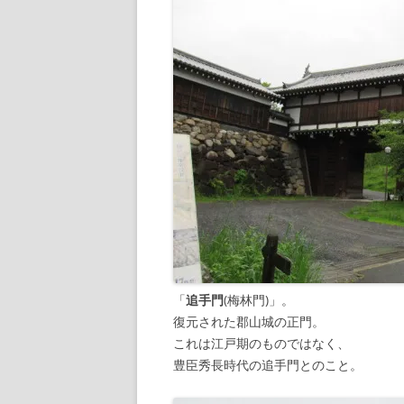
「
追手門
(梅林門)」。
復元された郡山城の正門。
これは江戸期のものではなく、
豊臣秀長時代の追手門とのこと。