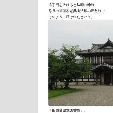
追手門を抜けると
法印曲輪
跡。
秀長の筆頭家老
桑山法印
の屋敷跡で、
そのように呼ばれたという。
「
旧奈良県立図書館
」。