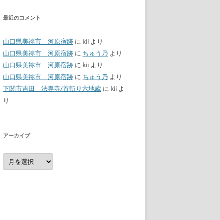
最近のコメント
山口県美祢市 河原宿跡
に
kii
より
山口県美祢市 河原宿跡
に
ちゅう乃
より
山口県美祢市 河原宿跡
に
kii
より
山口県美祢市 河原宿跡
に
ちゅう乃
より
下関市吉田 法専寺/首斬り六地蔵
に
kii
よ
り
アーカイブ
ア
ー
カ
イ
ブ