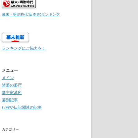
幕末・明治時代(日本史)ランキング
ランキングにご協力を！
メニュー
メイン
諸藩の藩庁
藩主家墓所
藩別記事
行程や日記関連の記事
カテゴリー