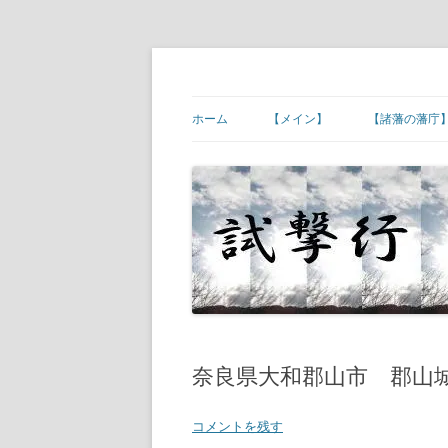
コ
ン
テ
幕末維新の史跡等
試撃行
ン
ツ
ホーム
【メイン】
【諸藩の藩庁
へ
ス
キ
【ご挨拶】
【諸藩藩庁】
ッ
プ
【幕末維新の現場】
【諸藩藩庁】
【幕末人物の墓所】
【諸藩藩庁】
【砲台(台場)跡】
【諸藩藩庁】
【宿場町や歴史ある町村】
【諸藩藩庁】
【その他】
【諸藩藩庁】
奈良県大和郡山市 郡山
【諸藩藩庁】
コメントを残す
【諸藩藩庁】