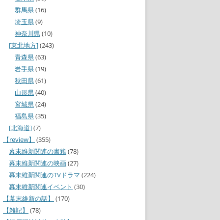
群馬県
(16)
埼玉県
(9)
神奈川県
(10)
[東北地方]
(243)
青森県
(63)
岩手県
(19)
秋田県
(61)
山形県
(40)
宮城県
(24)
福島県
(35)
[北海道]
(7)
【review】
(355)
幕末維新関連の書籍
(78)
幕末維新関連の映画
(27)
幕末維新関連のTVドラマ
(224)
幕末維新関連イベント
(30)
【幕末維新の話】
(170)
【雑記】
(78)