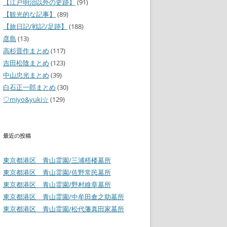
【江戸明治以外の史跡】
(91)
【観光的な記事】
(89)
【旅日記/戦記/足跡】
(188)
彦島
(13)
高杉晋作まとめ
(117)
吉田松陰まとめ
(123)
中山忠光まとめ
(39)
白石正一郎まとめ
(30)
♡miyo&yuki☆
(129)
最近の投稿
東京都港区 青山霊園/三浦梧楼墓所
東京都港区 青山霊園/佐野常民墓所
東京都港区 青山霊園/野村維章墓所
東京都港区 青山霊園/中牟田倉之助墓所
東京都港区 青山霊園/松代藩真田家墓所