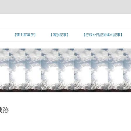
】
【藩主家墓所】
【藩別記事】
【行程や日記関連の記事】
北海道/東北地方
【藩主家墓所】北海道/東北地方
東北諸藩の支城など
東北諸藩の主な家老家墓所
■旅日記/戦記/足跡
関東地方
■文化/文政/天保/弘化年間
【藩主家墓所】関東地方
関東諸藩の支城など
仙台藩家老家の墓所
関東諸藩の主な家老家墓所
■カピタン江戸参府
甲信越地方
■嘉永年間
【幕末維新人物の墓所】
【藩主家墓所】甲信越地方
甲信越諸藩の主な家老家墓所
■朝鮮通信使の行程
北陸地方
■安政年間
【招魂場/官修墳墓等】
【長州藩の諸砲台(台場)跡】
【藩主家墓所】北陸地方
北陸諸藩の支城など
北陸諸藩の主な家老家墓所
■琉球使節の江戸上り
東海地方
■蔓延/文久年間
【幕末維新関連の名数】
■五街道の宿場町
【藩主家墓所】東海地方
東海諸藩の支城など
■東海道の宿場町
加賀藩家老家の墓所
東海諸藩の主な家老家墓所
近畿地方
■元治/慶応年間
【公家の墓所】
■主要脇街道の宿場町
●著名な神社･神宮
【藩主家墓所】近畿地方
紀州藩の支城
■中山道の宿場町
■羽州街道の宿場町
尾張藩家老家の墓所
近畿諸藩の主な家老家墓所
城跡
中国地方
■明治初期
■その他の街道の宿場町
●著名な寺院
【藩主家墓所】中国地方
中国諸藩の支城など
■奥州街道の宿場町
■北陸街道の宿場町
■北国(善光寺)街道の宿場町
桑名藩家老家の墓所
紀州藩家老家の墓所
中国諸藩の主な家老家墓所
四国地方
■湊町
●日本の孔子廟
【藩主家墓所】四国地方
長州藩の各施設
四国諸藩の支城など
■日光街道の宿場町
■伊勢街道/別街道/本街道の宿場町
■西近江路の宿場町
■防長の諸浦
津藩家老家の墓所
鳥取藩家老家の墓所
四国諸藩の主な家老家墓所