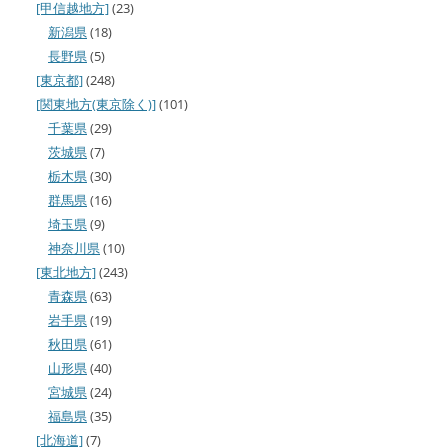
[甲信越地方]
(23)
新潟県
(18)
長野県
(5)
[東京都]
(248)
[関東地方(東京除く)]
(101)
千葉県
(29)
茨城県
(7)
栃木県
(30)
群馬県
(16)
埼玉県
(9)
神奈川県
(10)
[東北地方]
(243)
青森県
(63)
岩手県
(19)
秋田県
(61)
山形県
(40)
宮城県
(24)
福島県
(35)
[北海道]
(7)