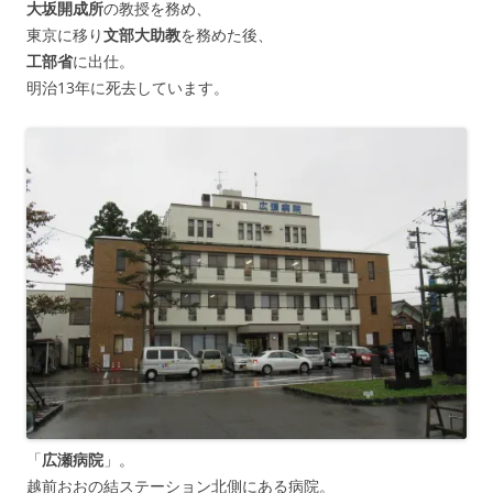
大坂開成所
の教授を務め、
東京に移り
文部大助教
を務めた後、
工部省
に出仕。
明治13年に死去しています。
「
広瀬病院
」。
越前おおの結ステーション北側にある病院。