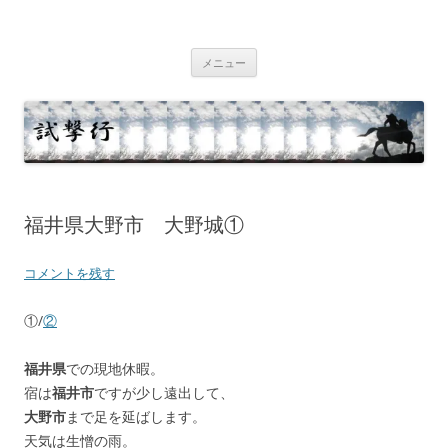
コ
ン
テ
試撃行
幕末維新の史跡等
ン
ツ
メニュー
へ
ス
キ
ッ
プ
福井県大野市 大野城①
コメントを残す
①/
②
福井県
での現地休暇。
宿は
福井市
ですが少し遠出して、
大野市
まで足を延ばします。
天気は生憎の雨。