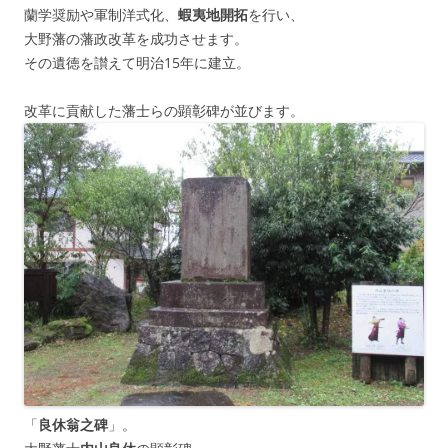
蘭学奨励や軍制洋式化、
蝦夷地開拓
を行い、
大野藩の藩政改革を成功させます。
その遺徳を讃えて明治15年に建立。
改革に貢献した藩士らの顕彰碑が並びます。
「
良休翁之碑
」。