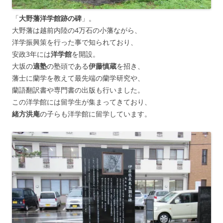
「
大野藩洋学館跡の碑
」。
大野藩は越前内陸の4万石の小藩ながら、
洋学振興策を行った事で知られており、
安政3年には
洋学館
を開設。
大坂の
適塾
の塾頭である
伊藤慎蔵
を招き、
藩士に蘭学を教えて最先端の蘭学研究や、
蘭語翻訳書や専門書の出版も行いました。
この洋学館には留学生が集まってきており、
緒方洪庵
の子らも洋学館に留学しています。