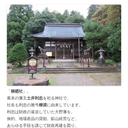
「
柳廼社
」。
幕末の藩主
土井利忠
を祀る神社で、
社名も利忠の雅号
柳涯
に由来しています。
利忠は財政の逼迫していた大野藩を、
倹約、地場産品の奨励、鉱山経営など、
あらゆる手段を講じて財政再建を図り、