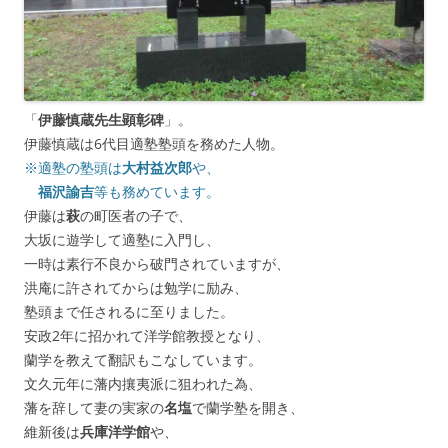
「
伊藤慎蔵先生顕彰碑
」。
伊藤慎蔵は6代目適塾塾頭を務めた人物。
※適塾の塾頭は
大村益次郎
や、
福沢諭吉
等も務めています。
伊藤は
萩
の町医者の子で、
大坂に遊学して適塾に入門し、
一時は素行不良から破門されていますが、
洪庵に許されてからは勉学に励み、
塾頭まで任されるに至りました。
安政2年に招かれて洋学館教授となり、
蘭学を教えて翻訳もこなしています。
文久元年に藩内攘夷派に狙われた為、
藩を辞して妻の実家の
名塩
で蘭学塾を開き、
維新後は
兵庫洋学館
や、