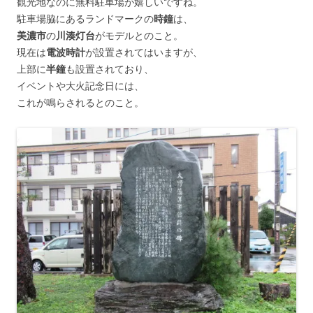
観光地なのに無料駐車場が嬉しいですね。
駐車場脇にあるランドマークの
時鐘
は、
美濃市
の
川湊灯台
がモデルとのこと。
現在は
電波時計
が設置されてはいますが、
上部に
半鐘
も設置されており、
イベントや大火記念日には、
これが鳴らされるとのこと。