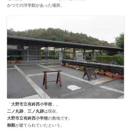
かつての洋学館があった場所。
「
大野市立有終西小学校
」。
二ノ丸跡
、
三ノ丸跡
は現在、
大野市立有終西小学校
の敷地です。
御殿
が建てられていたという。