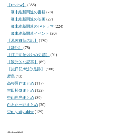
【review】
(355)
幕末維新関連の書籍
(78)
幕末維新関連の映画
(27)
幕末維新関連のTVドラマ
(224)
幕末維新関連イベント
(30)
【幕末維新の話】
(170)
【雑記】
(78)
【江戸明治以外の史跡】
(91)
【観光的な記事】
(89)
【旅日記/戦記/足跡】
(188)
彦島
(13)
高杉晋作まとめ
(117)
吉田松陰まとめ
(123)
中山忠光まとめ
(39)
白石正一郎まとめ
(30)
♡miyo&yuki☆
(129)