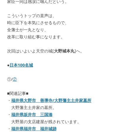
家臣一同は感涙に咽んだという。
こういうトップの直声は、
時に臣下を本気にさせるもので、
全藩士が一丸となり、
改革に取り組む事になります。
次回はいよいよ天空の城[
大野城本丸
]へ。
●
日本100名城
①/
②
■関連記事■
・
福井県大野市 善導寺/大野藩主土井家墓所
大野藩主土井家の墓所。
・
福井県坂井市 三国湊
大野屋の支店建屋が残されています。
・
福井県福井市 福井城跡