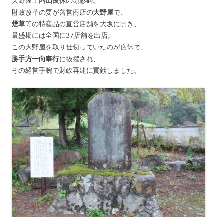
大野藩士
内山良休
の顕彰碑。
財政改革の要が藩営商店の
大野屋
で、
煙草
等の特産品の直営店舗を大坂に開き、
最盛期には全国に37店舗を出店。
この大野屋を取り仕切っていたのが良休で、
勝手方一向奉行
に抜擢され、
その経営手腕で財政再建に貢献しました。