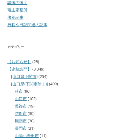
諸藩の藩庁
藩主家墓所
藩別記事
行程や日記関連の記事
カテゴリー
【お知らせ】
(28)
【史跡訪問】
(3,349)
[山口県下関市]
(254)
[山口県(下関市除く)]
(409)
萩市
(96)
山口市
(102)
美祢市
(19)
防府市
(30)
周南市
(30)
長門市
(31)
山陽小野田市
(11)