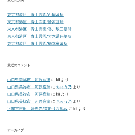
最近の投稿
東京都港区 青山霊園/西周墓所
東京都港区 青山霊園/勝家墓所
東京都港区 青山霊園/香川敬三墓所
東京都港区 青山霊園/大木喬任墓所
東京都港区 青山霊園/橋本家墓所
最近のコメント
山口県美祢市 河原宿跡
に
kii
より
山口県美祢市 河原宿跡
に
ちゅう乃
より
山口県美祢市 河原宿跡
に
kii
より
山口県美祢市 河原宿跡
に
ちゅう乃
より
下関市吉田 法専寺/首斬り六地蔵
に
kii
より
アーカイブ