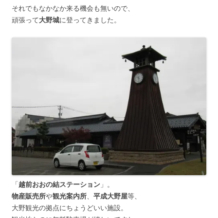
それでもなかなか来る機会も無いので、
頑張って
大野城
に登ってきました。
「
越前おおの結ステーション
」。
物産販売所
や
観光案内所
、
平成大野屋
等、
大野観光の拠点にちょうどいい施設。