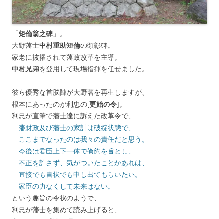
「
矩倫翁之碑
」。
大野藩士
中村重助矩倫
の顕彰碑。
家老に抜擢されて藩政改革を主導。
中村兄弟
を登用して現場指揮を任せました。
彼ら優秀な首脳陣が大野藩を再生しますが、
根本にあったのが利忠の[
更始の令
]。
利忠が直筆で藩士達に訴えた改革令で、
藩財政及び藩士の家計は破綻状態で、
ここまでなったのは我々の責任だと思う。
今後は君臣上下一体で倹約を旨とし、
不正を許さず、気がついたことかあれは、
直接でも書状でも申し出てもらいたい。
家臣の力なくして未来はない。
という趣旨の令状のようで、
利忠が藩士を集めて読み上げると、