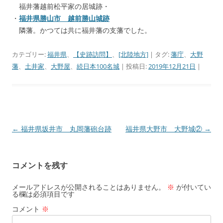
福井藩越前松平家の居城跡・
・
福井県勝山市 越前勝山城跡
隣藩。かつては共に福井藩の支藩でした。
カテゴリー:
福井県
、
【史跡訪問】
、
[北陸地方]
| タグ:
藩庁
、
大野
藩
、
土井家
、
大野屋
、
続日本100名城
| 投稿日:
2019年12月21日
|
←
福井県坂井市 丸岡藩砲台跡
福井県大野市 大野城②
→
投
稿
ナ
コメントを残す
ビ
ゲ
メールアドレスが公開されることはありません。
※
が付いてい
る欄は必須項目です
ー
コメント
※
シ