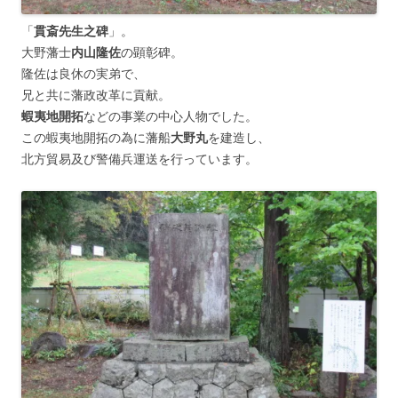
「
貫斎先生之碑
」。
大野藩士
内山隆佐
の顕彰碑。
隆佐は良休の実弟で、
兄と共に藩政改革に貢献。
蝦夷地開拓
などの事業の中心人物でした。
この蝦夷地開拓の為に藩船
大野丸
を建造し、
北方貿易及び警備兵運送を行っています。