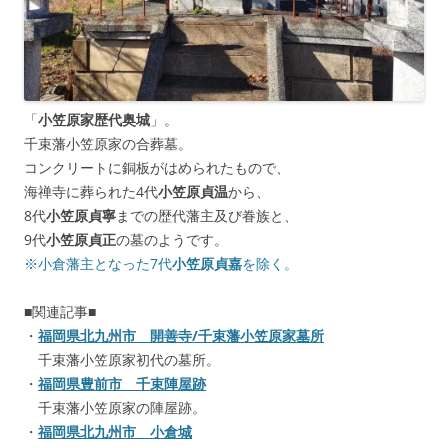
「
小笠原家歴代奥城
」。
千束藩小笠原家の合葬墓。
コンクリートに銅板がはめられたもので、
海禅寺に葬られた4代
小笠原貞温
から、
8代
小笠原貞寧
までの歴代藩主及び眷族と、
9代
小笠原貞正
の墓のようです。
※小倉藩主となった7代
小笠原貞嘉
を除く。
■関連記事■
・
福岡県北九州市 開善寺/千束藩小笠原家墓所
千束藩小笠原家初代の墓所。
・
福岡県豊前市 千束陣屋跡
千束藩小笠原家の陣屋跡。
・
福岡県北九州市 小倉城