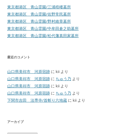
東京都港区 青山霊園/三浦梧楼墓所
東京都港区 青山霊園/佐野常民墓所
東京都港区 青山霊園/野村維章墓所
東京都港区 青山霊園/中牟田倉之助墓所
東京都港区 青山霊園/松代藩真田家墓所
最近のコメント
山口県美祢市 河原宿跡
に
kii
より
山口県美祢市 河原宿跡
に
ちゅう乃
より
山口県美祢市 河原宿跡
に
kii
より
山口県美祢市 河原宿跡
に
ちゅう乃
より
下関市吉田 法専寺/首斬り六地蔵
に
kii
より
アーカイブ