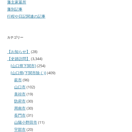
藩主家墓所
藩別記事
行程や日記関連の記事
カテゴリー
【お知らせ】
(28)
【史跡訪問】
(3,344)
[山口県下関市]
(254)
[山口県(下関市除く)]
(409)
萩市
(96)
山口市
(102)
美祢市
(19)
防府市
(30)
周南市
(30)
長門市
(31)
山陽小野田市
(11)
宇部市
(20)