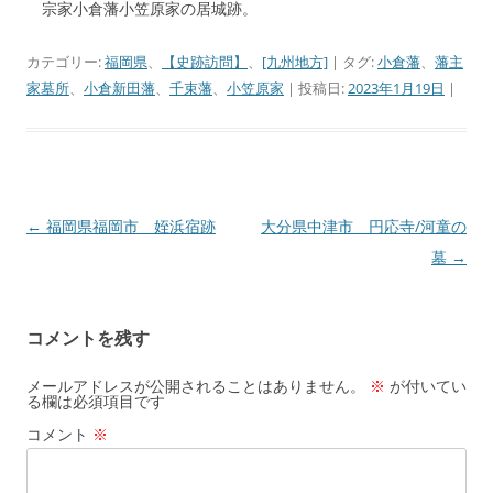
宗家小倉藩小笠原家の居城跡。
カテゴリー:
福岡県
、
【史跡訪問】
、
[九州地方]
| タグ:
小倉藩
、
藩主
家墓所
、
小倉新田藩
、
千束藩
、
小笠原家
| 投稿日:
2023年1月19日
|
←
福岡県福岡市 姪浜宿跡
大分県中津市 円応寺/河童の
投
墓
→
稿
ナ
ビ
コメントを残す
ゲ
ー
メールアドレスが公開されることはありません。
※
が付いてい
る欄は必須項目です
シ
コメント
※
ョ
ン