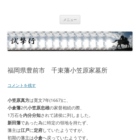
コ
ン
テ
試撃行
幕末維新の史跡等
ン
ツ
メニュー
へ
ス
キ
ッ
プ
福岡県豊前市 千束藩小笠原家墓所
コメントを残す
小笠原真方
は寛文7年(1667)に、
小倉藩
2代
小笠原忠雄
の家督相続の際、
1万石を
内分分知
されて諸侯に列しました。
新田藩
であった為に特定の領地を持たず、
藩主は
江戸
に
定府
していたようですが、
初期の藩主は
小倉
へ戻っていたようです。