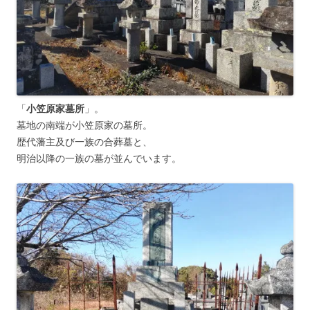
「
小笠原家墓所
」。
墓地の南端が小笠原家の墓所。
歴代藩主及び一族の合葬墓と、
明治以降の一族の墓が並んでいます。