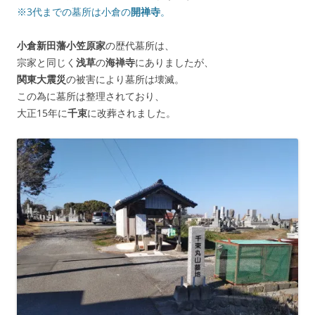
※3代までの墓所は小倉の
開禅寺
。
小倉新田藩小笠原家
の歴代墓所は、
宗家と同じく
浅草
の
海禅寺
にありましたが、
関東大震災
の被害により墓所は壊滅。
この為に墓所は整理されており、
大正15年に
千束
に改葬されました。