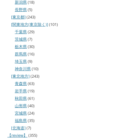
新潟県
(18)
長野県
(5)
[東京都]
(243)
[関東地方(東京除く)]
(101)
千葉県
(29)
茨城県
(7)
栃木県
(30)
群馬県
(16)
埼玉県
(9)
神奈川県
(10)
[東北地方]
(243)
青森県
(63)
岩手県
(19)
秋田県
(61)
山形県
(40)
宮城県
(24)
福島県
(35)
[北海道]
(7)
【review】
(355)