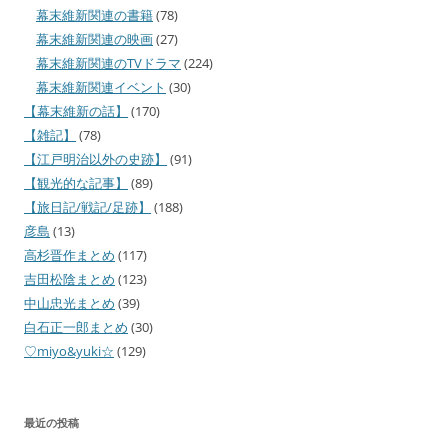
幕末維新関連の書籍
(78)
幕末維新関連の映画
(27)
幕末維新関連のTVドラマ
(224)
幕末維新関連イベント
(30)
【幕末維新の話】
(170)
【雑記】
(78)
【江戸明治以外の史跡】
(91)
【観光的な記事】
(89)
【旅日記/戦記/足跡】
(188)
彦島
(13)
高杉晋作まとめ
(117)
吉田松陰まとめ
(123)
中山忠光まとめ
(39)
白石正一郎まとめ
(30)
♡miyo&yuki☆
(129)
最近の投稿