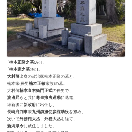
｢
楠本正隆之墓
(左)｣、
｢
楠本家之墓
(右)｣。
大村藩
出身の政治家楠本正隆の墓と、
楠本家(長男
楠本正敏
家族)の墓。
大村藩
楠本直右衛門正式
の長男で、
渡邊昇
らと共に
尊皇攘夷運動
に邁進。
維新後に
新政府
に出仕し、
長崎府判事
兼
九州鎮撫使参謀助役
を努め、
次いで
外務権大丞
、
外務大丞
を経て、
新潟県令
に就任しました。