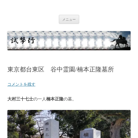
コ
ン
テ
試撃行
幕末維新の史跡等
ン
ツ
メニュー
へ
ス
キ
ッ
プ
東京都台東区 谷中霊園/楠本正隆墓所
コメントを残す
大村三十七士
の一人
楠本正隆
の墓。