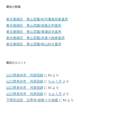
最近の投稿
東京都港区 青山霊園/松代藩真田家墓所
東京都港区 青山霊園/稲葉正邦墓所
東京都港区 青山霊園/廣瀬武夫墓所
東京都港区 青山霊園/武者小路家墓所
東京都港区 青山霊園/秋山好古墓所
最近のコメント
山口県美祢市 河原宿跡
に
kii
より
山口県美祢市 河原宿跡
に
ちゅう乃
より
山口県美祢市 河原宿跡
に
kii
より
山口県美祢市 河原宿跡
に
ちゅう乃
より
下関市吉田 法専寺/首斬り六地蔵
に
kii
より