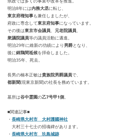
県政では多くの事業や改革を推進。
明治8年には
内務大丞
に転じ、
東京府権知事
も兼任しましたが、
府政に専念して
東京府知事
になっています。
その後は
東京市会議員
、
元老院議員
、
衆議院議員
等の議員活動に邁進。
明治29年に維新の功績により
男爵
となり、
後に
錦鶏間祗候
を拝命しました。
明治35年、死去。
長男の楠本正敏は
貴族院男爵議員
で、
都新聞
(現東京新聞)の社長を務めています。
墓所は
谷中霊園
の
乙7号甲1側
。
■関連記事■
・
長崎県大村市 大村護國神社
大村三十七士の招魂碑があります。
・
長崎県大村市 玖島城跡