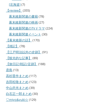
[北海道]
(7)
【review】
(355)
幕末維新関連の書籍
(78)
幕末維新関連の映画
(27)
幕末維新関連のTVドラマ
(224)
幕末維新関連イベント
(30)
【幕末維新の話】
(170)
【雑記】
(78)
【江戸明治以外の史跡】
(91)
【観光的な記事】
(89)
【旅日記/戦記/足跡】
(188)
彦島
(13)
高杉晋作まとめ
(117)
吉田松陰まとめ
(123)
中山忠光まとめ
(39)
白石正一郎まとめ
(30)
♡miyo&yuki☆
(129)