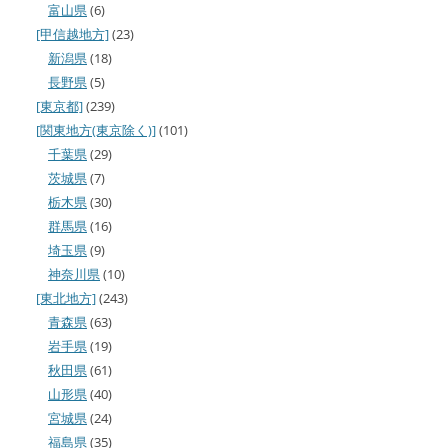
富山県
(6)
[甲信越地方]
(23)
新潟県
(18)
長野県
(5)
[東京都]
(239)
[関東地方(東京除く)]
(101)
千葉県
(29)
茨城県
(7)
栃木県
(30)
群馬県
(16)
埼玉県
(9)
神奈川県
(10)
[東北地方]
(243)
青森県
(63)
岩手県
(19)
秋田県
(61)
山形県
(40)
宮城県
(24)
福島県
(35)