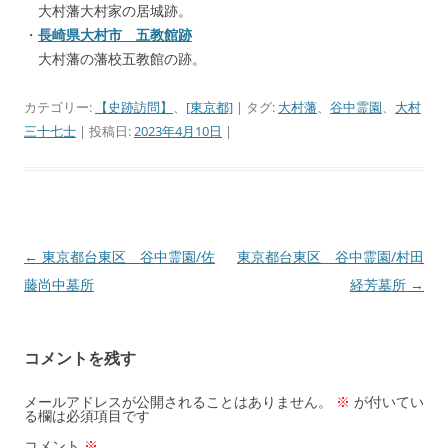
大村藩大村家の居城跡。
・
長崎県大村市 五教館跡
大村藩の藩校五教館の跡。
カテゴリー:
【史跡訪問】
、
[東京都]
| タグ:
大村藩
、
谷中霊園
、
大村
三十七士
| 投稿日:
2023年4月10日
|
←
東京都台東区 谷中霊園/佐
東京都台東区 谷中霊園/村田
投
藤尚中墓所
経芳墓所
→
稿
ナ
ビ
コメントを残す
ゲ
ー
メールアドレスが公開されることはありません。
※
が付いてい
る欄は必須項目です
シ
コメント
※