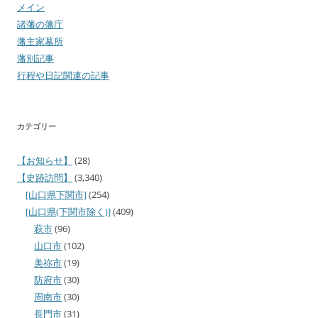
メイン
諸藩の藩庁
藩主家墓所
藩別記事
行程や日記関連の記事
カテゴリー
【お知らせ】
(28)
【史跡訪問】
(3,340)
[山口県下関市]
(254)
[山口県(下関市除く)]
(409)
萩市
(96)
山口市
(102)
美祢市
(19)
防府市
(30)
周南市
(30)
長門市
(31)