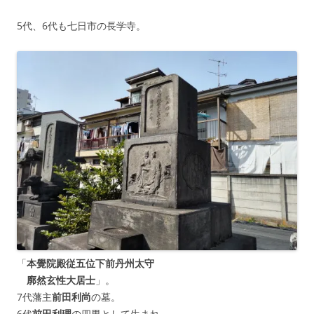
5代、6代も七日市の長学寺。
「
本覺院殿従五位下前丹州太守
廓然玄性大居士
」。
7代藩主
前田利尚
の墓。
6代
前田利理
の四男として生まれ、