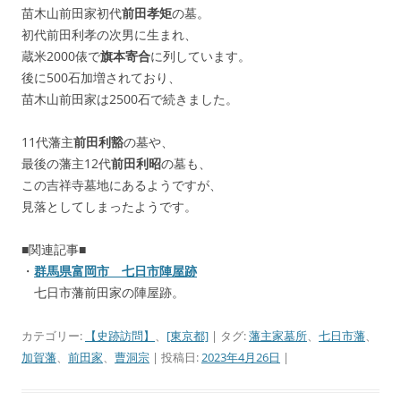
苗木山前田家初代
前田孝矩
の墓。
初代前田利孝の次男に生まれ、
蔵米2000俵で
旗本寄合
に列しています。
後に500石加増されており、
苗木山前田家は2500石で続きました。
11代藩主
前田利豁
の墓や、
最後の藩主12代
前田利昭
の墓も、
この吉祥寺墓地にあるようですが、
見落としてしまったようです。
■関連記事■
・
群馬県富岡市 七日市陣屋跡
七日市藩前田家の陣屋跡。
カテゴリー:
【史跡訪問】
、
[東京都]
| タグ:
藩主家墓所
、
七日市藩
、
加賀藩
、
前田家
、
曹洞宗
| 投稿日:
2023年4月26日
|