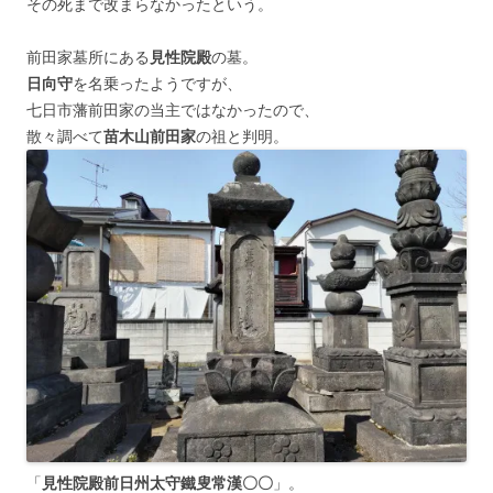
その死まで改まらなかったという。
前田家墓所にある
見性院殿
の墓。
日向守
を名乗ったようですが、
七日市藩前田家の当主ではなかったので、
散々調べて
苗木山前田家
の祖と判明。
「
見性院殿前日州太守鐵叟常漢〇〇
」。