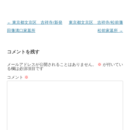
←
東京都文京区 吉祥寺/新発
東京都文京区 吉祥寺/松前藩
投
田藩溝口家墓所
松前家墓所
→
稿
ナ
ビ
コメントを残す
ゲ
ー
メールアドレスが公開されることはありません。
※
が付いてい
る欄は必須項目です
シ
コメント
※
ョ
ン