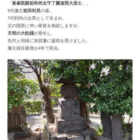
「
覚峯院殿前和州太守了圓道照大居士
」。
8代藩主
前田利見
の墓。
7代利尚の次男として生まれ、
父の隠居に伴い家督を相続しますが、
天明の大飢饉
が発生し、
先代と同様に加賀藩に援助を受けました。
藩主就任後僅か4年で死去。