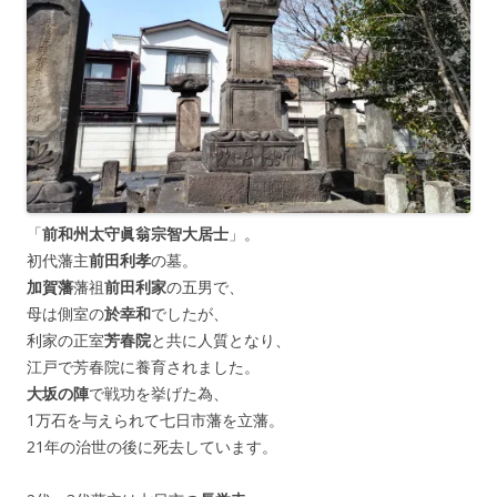
「
前和州太守眞翁宗智大居士
」。
初代藩主
前田利孝
の墓。
加賀藩
藩祖
前田利家
の五男で、
母は側室の
於幸和
でしたが、
利家の正室
芳春院
と共に人質となり、
江戸で芳春院に養育されました。
大坂の陣
で戦功を挙げた為、
1万石を与えられて七日市藩を立藩。
21年の治世の後に死去しています。