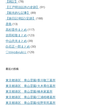
【雑記】
(78)
【江戸明治以外の史跡】
(91)
【観光的な記事】
(89)
【旅日記/戦記/足跡】
(188)
彦島
(13)
高杉晋作まとめ
(117)
吉田松陰まとめ
(123)
中山忠光まとめ
(39)
白石正一郎まとめ
(30)
♡miyo&yuki☆
(129)
最近の投稿
東京都港区 青山霊園/香川敬三墓所
東京都港区 青山霊園/大木喬任墓所
東京都港区 青山霊園/橋本家墓所
東京都港区 青山霊園/三浦梧楼墓所
東京都港区 青山霊園/佐野常民墓所