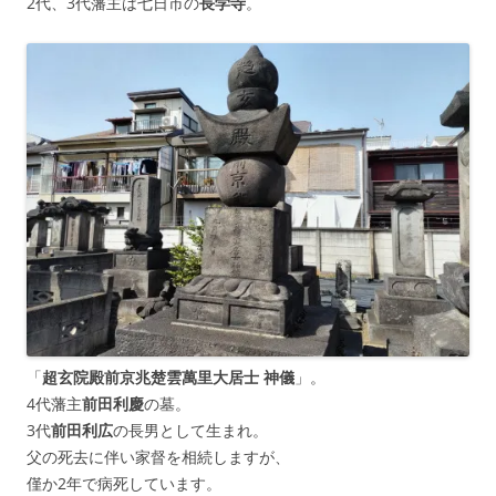
2代、3代藩主は七日市の
長学寺
。
「
超玄院殿前京兆楚雲萬里大居士 神儀
」。
4代藩主
前田利慶
の墓。
3代
前田利広
の長男として生まれ。
父の死去に伴い家督を相続しますが、
僅か2年で病死しています。