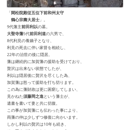
「
閑松院殿従五位下前和州太守
鶴心宗壽大居士
」。
9代藩主
前田利以
の墓。
大聖寺藩
5代
前田利道
の六男で、
8代利見の養嫡子となり、
利見の死去に伴い家督を相続し、
22年の治世の後に隠居。
藩は継続的に加賀藩の援助を受けており、
贅沢は出来ない状態でしたが、
利以は隠居後に贅沢を尽くした為、
加賀藩は怒って援助を打ち切ります。
この為に藩財政は更に困窮してしまい、
見かねた
須藤岡之進
という藩士が、
遺書を書いて妻と共に切腹。
この事が加賀藩にも伝わった事により、
両藩の仲は少しずつ修復に向かいます。
しかし利以の贅沢は10年も続き、