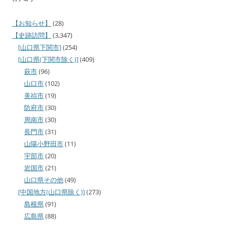
【お知らせ】
(28)
【史跡訪問】
(3,347)
[山口県下関市]
(254)
[山口県(下関市除く)]
(409)
萩市
(96)
山口市
(102)
美祢市
(19)
防府市
(30)
周南市
(30)
長門市
(31)
山陽小野田市
(11)
宇部市
(20)
岩国市
(21)
山口県その他
(49)
[中国地方(山口県除く)]
(273)
島根県
(91)
広島県
(88)