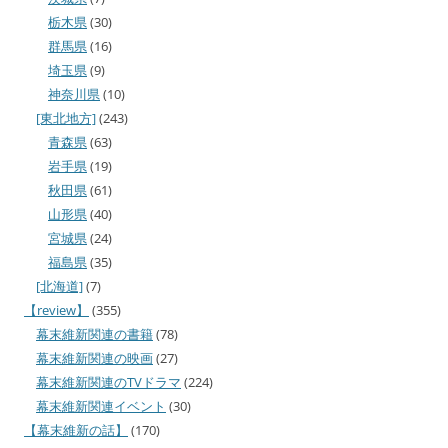
栃木県
(30)
群馬県
(16)
埼玉県
(9)
神奈川県
(10)
[東北地方]
(243)
青森県
(63)
岩手県
(19)
秋田県
(61)
山形県
(40)
宮城県
(24)
福島県
(35)
[北海道]
(7)
【review】
(355)
幕末維新関連の書籍
(78)
幕末維新関連の映画
(27)
幕末維新関連のTVドラマ
(224)
幕末維新関連イベント
(30)
【幕末維新の話】
(170)