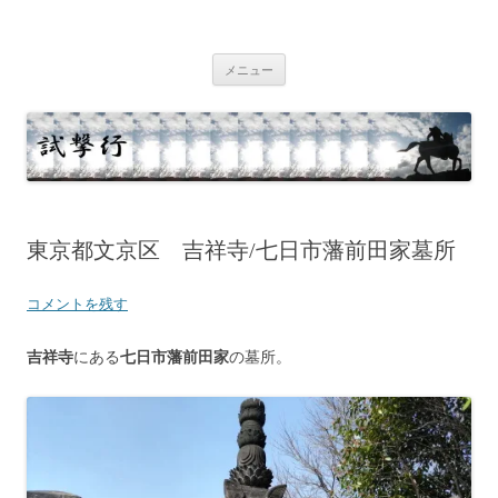
コ
ン
テ
試撃行
幕末維新の史跡等
ン
ツ
メニュー
へ
ス
キ
ッ
プ
東京都文京区 吉祥寺/七日市藩前田家墓所
コメントを残す
吉祥寺
にある
七日市藩前田家
の墓所。