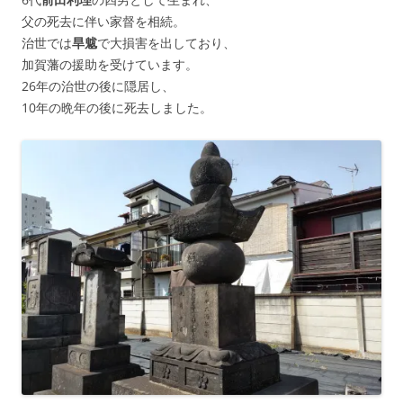
父の死去に伴い家督を相続。
治世では
旱魃
で大損害を出しており、
加賀藩の援助を受けています。
26年の治世の後に隠居し、
10年の晩年の後に死去しました。