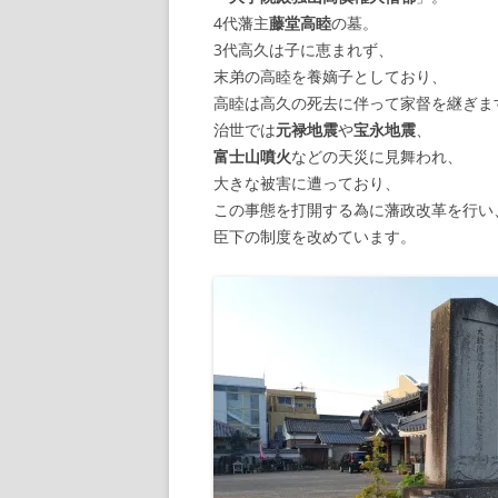
4代藩主
藤堂高睦
の墓。
3代高久は子に恵まれず、
末弟の高睦を養嫡子としており、
高睦は高久の死去に伴って家督を継ぎま
治世では
元禄地震
や
宝永地震
、
富士山噴火
などの天災に見舞われ、
大きな被害に遭っており、
この事態を打開する為に藩政改革を行い
臣下の制度を改めています。