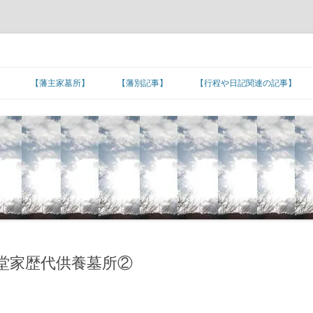
】
【藩主家墓所】
【藩別記事】
【行程や日記関連の記事】
北海道/東北地方
【藩主家墓所】北海道/東北地方
東北諸藩の支城など
東北諸藩の主な家老家墓所
■旅日記/戦記/足跡
関東地方
■文化/文政/天保/弘化年間
【藩主家墓所】関東地方
関東諸藩の支城など
仙台藩家老家の墓所
関東諸藩の主な家老家墓所
■カピタン江戸参府
甲信越地方
■嘉永年間
【幕末維新人物の墓所】
【藩主家墓所】甲信越地方
甲信越諸藩の主な家老家墓所
■朝鮮通信使の行程
北陸地方
■安政年間
【招魂場/官修墳墓等】
【長州藩の諸砲台(台場)跡】
【藩主家墓所】北陸地方
北陸諸藩の支城など
北陸諸藩の主な家老家墓所
■琉球使節の江戸上り
東海地方
■蔓延/文久年間
【幕末維新関連の名数】
■五街道の宿場町
【藩主家墓所】東海地方
東海諸藩の支城など
■東海道の宿場町
加賀藩家老家の墓所
東海諸藩の主な家老家墓所
近畿地方
■元治/慶応年間
【公家の墓所】
■主要脇街道の宿場町
●著名な神社･神宮
【藩主家墓所】近畿地方
紀州藩の支城
■中山道の宿場町
■羽州街道の宿場町
尾張藩家老家の墓所
近畿諸藩の主な家老家墓所
堂家歴代供養墓所②
中国地方
■明治初期
■その他の街道の宿場町
●著名な寺院
【藩主家墓所】中国地方
中国諸藩の支城など
■奥州街道の宿場町
■北陸街道の宿場町
■北国(善光寺)街道の宿場町
桑名藩家老家の墓所
紀州藩家老家の墓所
中国諸藩の主な家老家墓所
四国地方
■湊町
●日本の孔子廟
【藩主家墓所】四国地方
長州藩の各施設
四国諸藩の支城など
■日光街道の宿場町
■伊勢街道/別街道/本街道の宿場町
■西近江路の宿場町
■防長の諸浦
津藩家老家の墓所
鳥取藩家老家の墓所
四国諸藩の主な家老家墓所