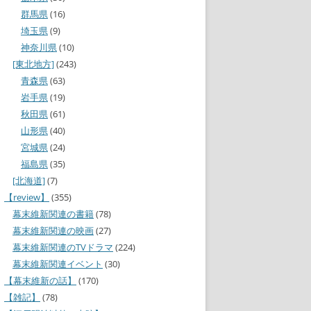
群馬県
(16)
埼玉県
(9)
神奈川県
(10)
[東北地方]
(243)
青森県
(63)
岩手県
(19)
秋田県
(61)
山形県
(40)
宮城県
(24)
福島県
(35)
[北海道]
(7)
【review】
(355)
幕末維新関連の書籍
(78)
幕末維新関連の映画
(27)
幕末維新関連のTVドラマ
(224)
幕末維新関連イベント
(30)
【幕末維新の話】
(170)
【雑記】
(78)