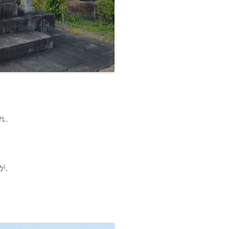
、
れ、
が、
、