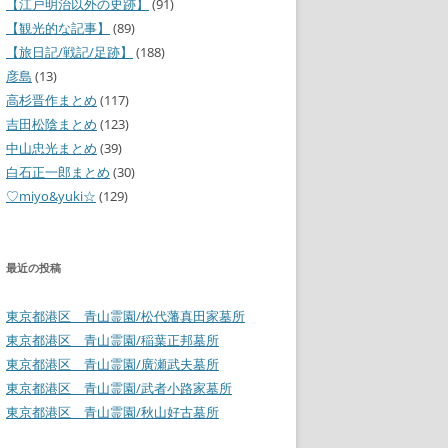
【江戸明治以外の史跡】
(91)
【観光的な記事】
(89)
【旅日記/戦記/足跡】
(188)
彦島
(13)
高杉晋作まとめ
(117)
吉田松陰まとめ
(123)
中山忠光まとめ
(39)
白石正一郎まとめ
(30)
♡miyo&yuki☆
(129)
最近の投稿
東京都港区 青山霊園/松代藩真田家墓所
東京都港区 青山霊園/稲葉正邦墓所
東京都港区 青山霊園/廣瀬武夫墓所
東京都港区 青山霊園/武者小路家墓所
東京都港区 青山霊園/秋山好古墓所