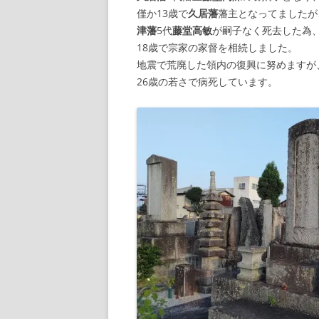
僅か13歳で
久居藩
藩主となってましたが
津藩
5代
藤堂高敏
が嗣子なく死去した為
18歳で宗家の家督を相続しました。
地震で荒廃した領内の復興に努めますが
26歳の若さで病死しています。