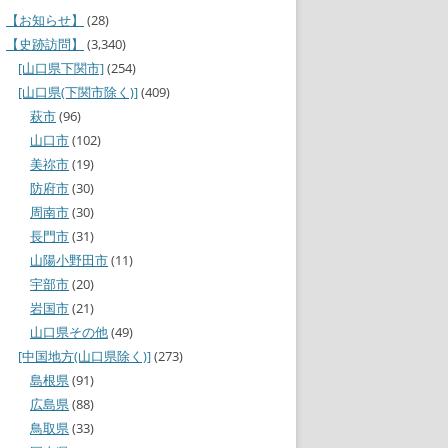
【お知らせ】
(28)
【史跡訪問】
(3,340)
[山口県下関市]
(254)
[山口県(下関市除く)]
(409)
萩市
(96)
山口市
(102)
美祢市
(19)
防府市
(30)
周南市
(30)
長門市
(31)
山陽小野田市
(11)
宇部市
(20)
岩国市
(21)
山口県その他
(49)
[中国地方(山口県除く)]
(273)
島根県
(91)
広島県
(88)
鳥取県
(33)