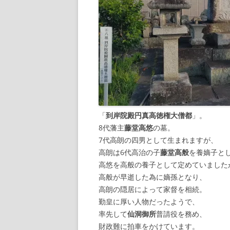
「
到岸院殿円真高徳権大僧都
」。
8代藩主
藤堂高悠
の墓。
7代高朗の四男として生まれますが、
高朗は6代高治の子
藤堂高般
を養嫡子と
高悠を高般の養子として定めていました
高般が早逝した為に嫡孫となり、
高朗の隠居によって家督を相続。
勤皇に厚い人物だったようで、
率先して
仙洞御所
普請役を務め、
財政難に拍車をかけています。