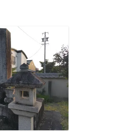
九州/沖縄地方
■温泉町
●天皇陵
【藩主家墓所】九州/沖縄地方
九州諸藩の支城など
■甲州街道の宿場町
■西国街道の宿場町
■京街道の宿場町
岡山藩家老家の墓所
九州諸藩の主な家老家墓所
■歴史的な町並み
●著名な豪商
【将軍家墓所】
薩摩藩の外城御仮屋
旗本陣屋
■山陰街道の宿場町
■紀州街道の宿場町
長州藩家老家の墓所
佐賀藩家老家の墓所
旗本家墓所
■島まとめ
●著名な遊郭跡
■長崎街道の宿場町
■出雲街道の宿場町
熊本藩家老家の墓所
●著名な道場･私塾跡
■薩摩街道の宿場町
■中津街道の宿場町
薩摩藩家老家の墓所
●名水百選
■唐津街道の宿場町
●日本100名城
■秋月街道の宿場町
●キリシタン関連
■平戸往還の宿場町
●銘菓･名物
■豊後(肥後)街道の宿場町
●情報募集
■日向街道の宿場町
■赤間関街道/萩往還の宿場町