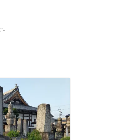
■その他の宿場町
す。
、