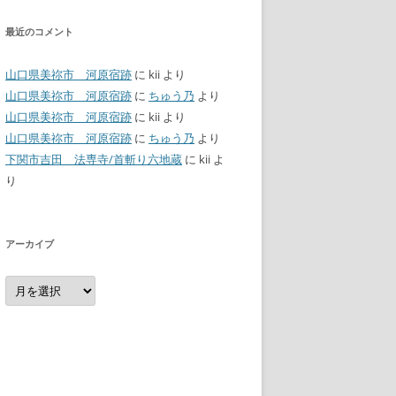
最近のコメント
山口県美祢市 河原宿跡
に
kii
より
山口県美祢市 河原宿跡
に
ちゅう乃
より
山口県美祢市 河原宿跡
に
kii
より
山口県美祢市 河原宿跡
に
ちゅう乃
より
下関市吉田 法専寺/首斬り六地蔵
に
kii
よ
り
アーカイブ
ア
ー
カ
イ
ブ