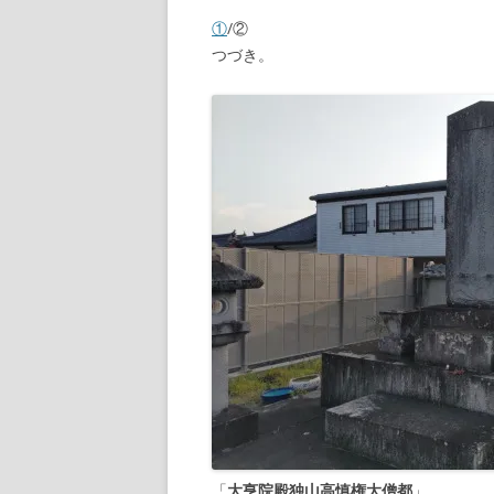
①
/②
【諸藩藩庁】
つづき。
【幕府拠点】
【朝廷】
「
大亨院殿独山高慎権大僧都
」。