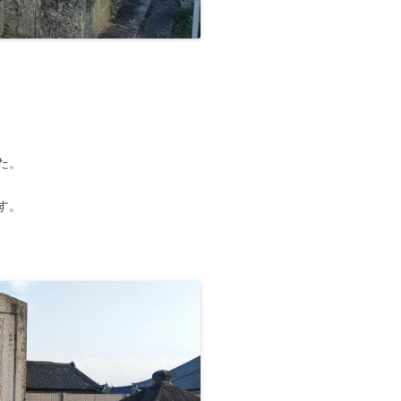
、
た。
す。