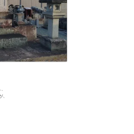
し、
が、