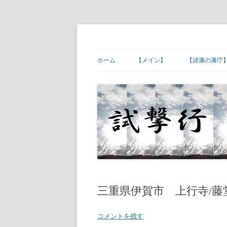
コ
ン
テ
幕末維新の史跡等
試撃行
ン
ツ
ホーム
【メイン】
【諸藩の藩庁
へ
ス
キ
【ご挨拶】
【諸藩藩庁】
ッ
プ
【幕末維新の現場】
【諸藩藩庁】
【幕末人物の墓所】
【諸藩藩庁】
【砲台(台場)跡】
【諸藩藩庁】
【宿場町や歴史ある町村】
【諸藩藩庁】
【その他】
【諸藩藩庁】
三重県伊賀市 上行寺/藤
【諸藩藩庁】
コメントを残す
【諸藩藩庁】