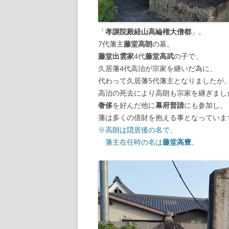
「
孝譲院殿経山高綸権大僧都
」。
7代藩主
藤堂高朗
の墓。
藤堂出雲家
4代
藤堂高武
の子で、
久居藩4代高治が宗家を継いだ為に、
代わって久居藩5代藩主となりましたが
高治の死去により高朗も宗家を継ぎまし
奢侈
を好んだ他に
幕府普請
にも参加し、
藩は多くの借財を抱える事となっていま
※高朗は隠居後の名で、
藩主在任時の名は
藤堂高豊
。