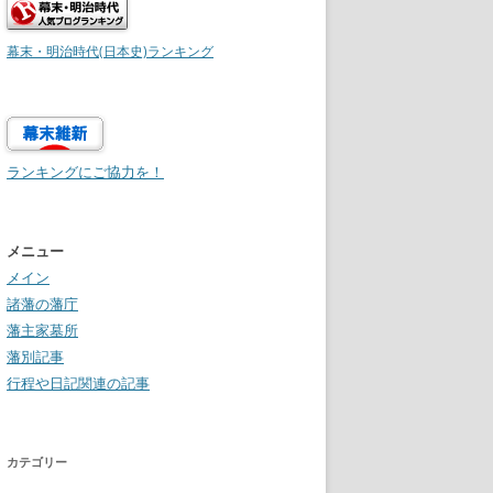
幕末・明治時代(日本史)ランキング
ランキングにご協力を！
メニュー
メイン
諸藩の藩庁
藩主家墓所
藩別記事
行程や日記関連の記事
カテゴリー