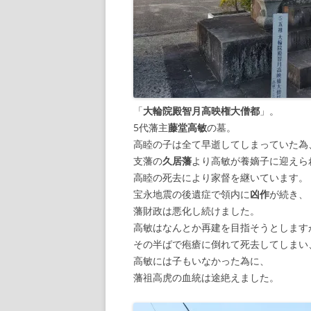
「
大輪院殿智月高映権大僧都
」。
5代藩主
藤堂高敏
の墓。
高睦の子は全て早逝してしまっていた為
支藩の
久居藩
より高敏が養嫡子に迎えら
高睦の死去により家督を継いています。
宝永地震の後遺症で領内に
凶作
が続き、
藩財政は悪化し続けました。
高敏はなんとか再建を目指そうとします
その半ばで疱瘡に倒れて死去してしまい
高敏には子もいなかった為に、
藩祖高虎の血統は途絶えました。