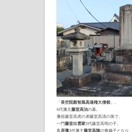
「
長空院殿智風高達権大僧都
」。
6代藩主
藤堂高治
の墓。
藩祖藤堂高虎の弟藤堂高清の孫で、
一門
藤堂出雲家
3代藤堂高明の子。
久居藩
3代藩主
藤堂高陳
の養嫡子となり