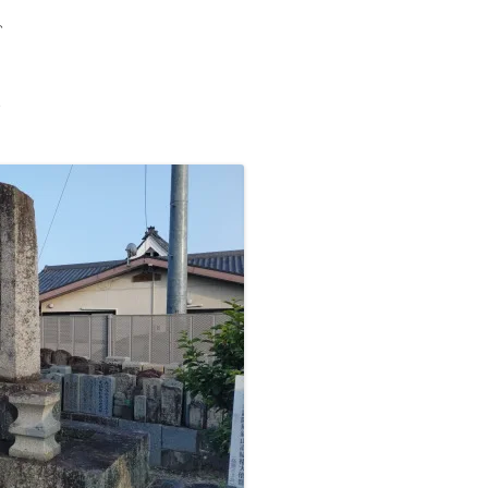
、
、
、