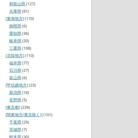
和歌山県
(127)
兵庫県
(81)
[東海地方]
(170)
静岡県
(6)
愛知県
(36)
岐阜県
(20)
三重県
(108)
[北陸地方]
(110)
福井県
(77)
石川県
(27)
富山県
(6)
[甲信越地方]
(23)
新潟県
(18)
長野県
(5)
[東京都]
(239)
[関東地方(東京除く)]
(101)
千葉県
(29)
茨城県
(7)
栃木県
(30)