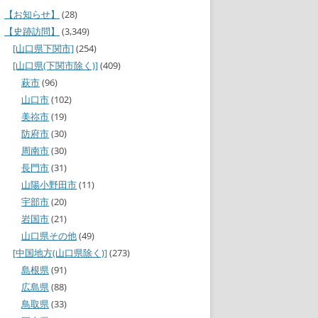
【お知らせ】
(28)
【史跡訪問】
(3,349)
[山口県下関市]
(254)
[山口県(下関市除く)]
(409)
萩市
(96)
山口市
(102)
美祢市
(19)
防府市
(30)
周南市
(30)
長門市
(31)
山陽小野田市
(11)
宇部市
(20)
岩国市
(21)
山口県その他
(49)
[中国地方(山口県除く)]
(273)
島根県
(91)
広島県
(88)
鳥取県
(33)