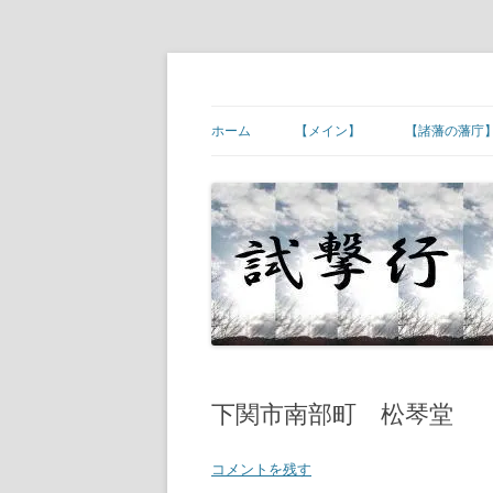
コ
ン
テ
幕末維新の史跡等
試撃行
ン
ツ
ホーム
【メイン】
【諸藩の藩庁
へ
ス
キ
【ご挨拶】
【諸藩藩庁】
ッ
プ
【幕末維新の現場】
【諸藩藩庁】
【幕末人物の墓所】
【諸藩藩庁】
【砲台(台場)跡】
【諸藩藩庁】
【宿場町や歴史ある町村】
【諸藩藩庁】
【その他】
【諸藩藩庁】
下関市南部町 松琴堂
【諸藩藩庁】
コメントを残す
【諸藩藩庁】