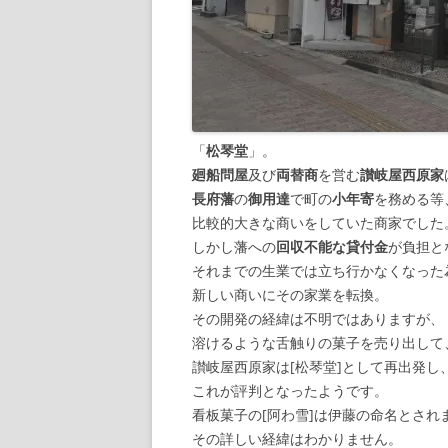
「
松琴堂
」。
廻船問屋
及び
両替商
を営む
讃岐屋西原家
長府藩
の
御用達
で町の
小年寄
を務める等
比較的大きな商いをしていた商家でした
しかし藩への
回収不能な貸付金
が負担と
それまでの生業では立ち行かなくなった
新しい商いにその家業を転換。
その開発の経緯は不明ではありますが、
溶けるような舌触りの菓子を売り出して
讃岐屋西原家は[松琴堂]として再出発し
これが評判となったようです。
看板菓子の[阿わ雪]は伊藤の命名とされ
その詳しい経緯はわかりません。