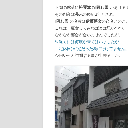
下関の銘菓に
松琴堂
の[
阿わ雪
]がありま
【諸藩藩庁】
その創業は
幕末
の慶応2年とされ、
[阿わ雪]の名称は
伊藤博文
の命名とのこ
【幕府拠点】
これは一度食してみねばとは思いつつ、
なかなか都合が合いませんでしたが、
【朝廷】
※近くには何度か来てはいましたが、
定休日(日祝)だった為に行けてません
今回やっと訪問する事が出来ました。