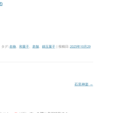
①
| タグ:
名物
、
和菓子
、
老舗
、
錦玉菓子
| 投稿日:
2025年10月29
石見神楽
→