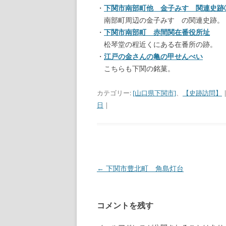
・
下関市南部町他 金子みすゞ関連史跡
南部町周辺の金子みすゞの関連史跡。
・
下関市南部町 赤間関在番役所址
松琴堂の程近くにある在番所の跡。
・
江戸の金さんの亀の甲せんべい
こちらも下関の銘菓。
カテゴリー:
[山口県下関市]
、
【史跡訪問】
日
|
←
下関市豊北町 角島灯台
投
稿
ナ
コメントを残す
ビ
ゲ