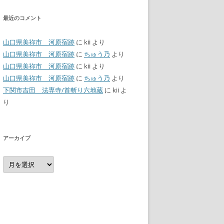
最近のコメント
山口県美祢市 河原宿跡
に
kii
より
山口県美祢市 河原宿跡
に
ちゅう乃
より
山口県美祢市 河原宿跡
に
kii
より
山口県美祢市 河原宿跡
に
ちゅう乃
より
下関市吉田 法専寺/首斬り六地蔵
に
kii
よ
り
アーカイブ
ア
ー
カ
イ
ブ