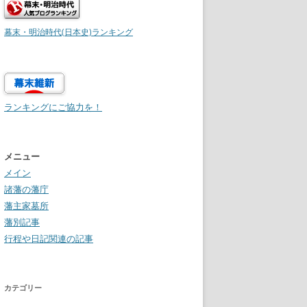
幕末・明治時代(日本史)ランキング
ランキングにご協力を！
メニュー
メイン
諸藩の藩庁
藩主家墓所
藩別記事
行程や日記関連の記事
カテゴリー