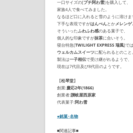
一口サイズの[
プチ阿わ雪
]を購入して、
家族4人で食べてみました。
なるほど口に入れると雪のように溶けま
下手な表現ですが
はんぺん
とか
メレンゲ
そういった
ふわふわ感
のある菓子で、
個人的な印象ですが
抹茶
に合いそう。
寝台特急[
TWILIGHT EXPRESS 瑞風
]で
ウェルカムスイーツ
に配られるとのこと
製法は
一子相伝
で受け継がれるようで、
現在は7代目及び8代目のようです。
【
松琴堂
】
創業:
慶応2年(1866)
創業者:
讃岐屋西原家
代表菓子:
阿わ雪
●
銘菓･名物
■関連記事■