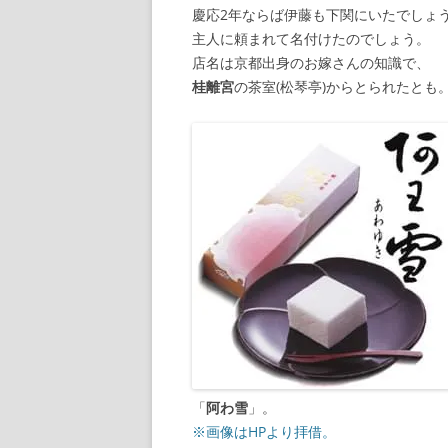
慶応2年ならば伊藤も下関にいたでしょ
主人に頼まれて名付けたのでしょう。
店名は京都出身のお嫁さんの知識で、
桂離宮
の茶室(松琴亭)からとられたとも
「
阿わ雪
」。
※画像はHPより拝借。