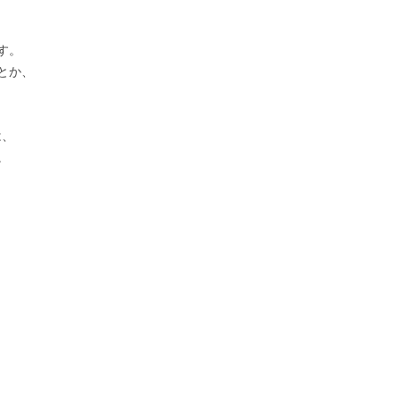
す。
とか、
は、
。