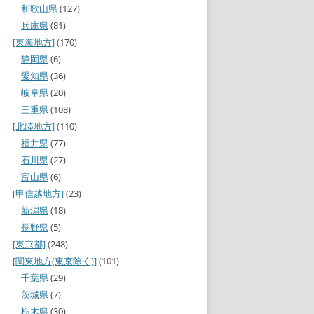
和歌山県
(127)
兵庫県
(81)
[東海地方]
(170)
静岡県
(6)
愛知県
(36)
岐阜県
(20)
三重県
(108)
[北陸地方]
(110)
福井県
(77)
石川県
(27)
富山県
(6)
[甲信越地方]
(23)
新潟県
(18)
長野県
(5)
[東京都]
(248)
[関東地方(東京除く)]
(101)
千葉県
(29)
茨城県
(7)
栃木県
(30)