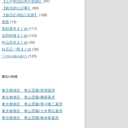
【江戸明治以外の史跡】
(91)
【観光的な記事】
(89)
【旅日記/戦記/足跡】
(188)
彦島
(13)
高杉晋作まとめ
(117)
吉田松陰まとめ
(123)
中山忠光まとめ
(39)
白石正一郎まとめ
(30)
♡miyo&yuki☆
(129)
最近の投稿
東京都港区 青山霊園/西周墓所
東京都港区 青山霊園/勝家墓所
東京都港区 青山霊園/香川敬三墓所
東京都港区 青山霊園/大木喬任墓所
東京都港区 青山霊園/橋本家墓所