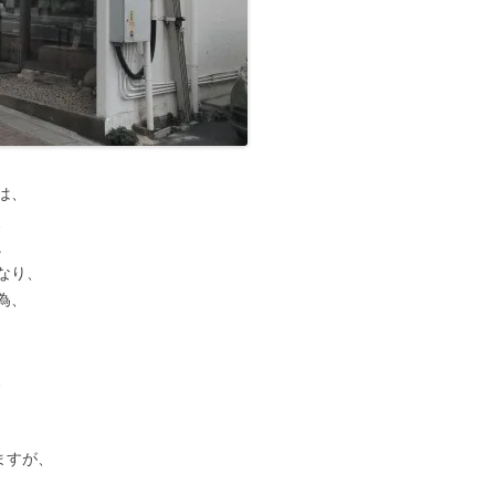
■その他の宿場町
は、
、
。
なり、
為、
、
、
ますが、