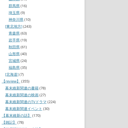
群馬県
(16)
埼玉県
(9)
神奈川県
(10)
[東北地方]
(243)
青森県
(63)
岩手県
(19)
秋田県
(61)
山形県
(40)
宮城県
(24)
福島県
(35)
[北海道]
(7)
【review】
(355)
幕末維新関連の書籍
(78)
幕末維新関連の映画
(27)
幕末維新関連のTVドラマ
(224)
幕末維新関連イベント
(30)
【幕末維新の話】
(170)
【雑記】
(78)