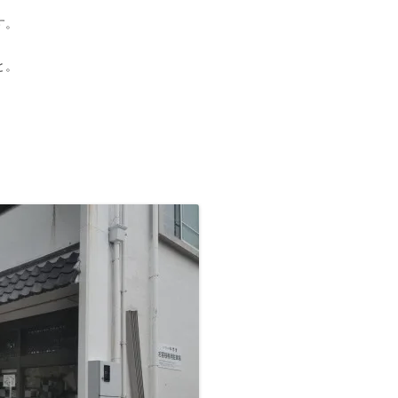
す。
九州/沖縄地方
■温泉町
●天皇陵
【藩主家墓所】九州/沖縄地方
九州諸藩の支城など
■甲州街道の宿場町
■西国街道の宿場町
■京街道の宿場町
岡山藩家老家の墓所
九州諸藩の主な家老家墓所
と。
■歴史的な町並み
●著名な豪商
【将軍家墓所】
薩摩藩の外城御仮屋
旗本陣屋
■山陰街道の宿場町
■紀州街道の宿場町
長州藩家老家の墓所
佐賀藩家老家の墓所
旗本家墓所
■島まとめ
●著名な遊郭跡
■長崎街道の宿場町
■出雲街道の宿場町
熊本藩家老家の墓所
●著名な道場･私塾跡
■薩摩街道の宿場町
■中津街道の宿場町
薩摩藩家老家の墓所
。
●名水百選
■唐津街道の宿場町
●日本100名城
■秋月街道の宿場町
●キリシタン関連
■平戸往還の宿場町
●銘菓･名物
■豊後(肥後)街道の宿場町
●情報募集
■日向街道の宿場町
■赤間関街道/萩往還の宿場町