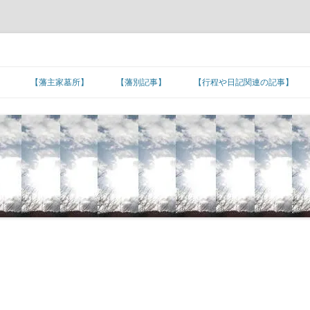
】
【藩主家墓所】
【藩別記事】
【行程や日記関連の記事】
北海道/東北地方
【藩主家墓所】北海道/東北地方
東北諸藩の支城など
東北諸藩の主な家老家墓所
■旅日記/戦記/足跡
関東地方
■文化/文政/天保/弘化年間
【藩主家墓所】関東地方
関東諸藩の支城など
仙台藩家老家の墓所
関東諸藩の主な家老家墓所
■カピタン江戸参府
甲信越地方
■嘉永年間
【幕末維新人物の墓所】
【藩主家墓所】甲信越地方
甲信越諸藩の主な家老家墓所
■朝鮮通信使の行程
北陸地方
■安政年間
【招魂場/官修墳墓等】
【長州藩の諸砲台(台場)跡】
【藩主家墓所】北陸地方
北陸諸藩の支城など
北陸諸藩の主な家老家墓所
■琉球使節の江戸上り
東海地方
■蔓延/文久年間
【幕末維新関連の名数】
■五街道の宿場町
【藩主家墓所】東海地方
東海諸藩の支城など
■東海道の宿場町
加賀藩家老家の墓所
東海諸藩の主な家老家墓所
近畿地方
■元治/慶応年間
【公家の墓所】
■主要脇街道の宿場町
●著名な神社･神宮
【藩主家墓所】近畿地方
紀州藩の支城
■中山道の宿場町
■羽州街道の宿場町
尾張藩家老家の墓所
近畿諸藩の主な家老家墓所
中国地方
■明治初期
■その他の街道の宿場町
●著名な寺院
【藩主家墓所】中国地方
中国諸藩の支城など
■奥州街道の宿場町
■北陸街道の宿場町
■北国(善光寺)街道の宿場町
桑名藩家老家の墓所
紀州藩家老家の墓所
中国諸藩の主な家老家墓所
四国地方
■湊町
●日本の孔子廟
【藩主家墓所】四国地方
長州藩の各施設
四国諸藩の支城など
■日光街道の宿場町
■伊勢街道/別街道/本街道の宿場町
■西近江路の宿場町
■防長の諸浦
津藩家老家の墓所
鳥取藩家老家の墓所
四国諸藩の主な家老家墓所