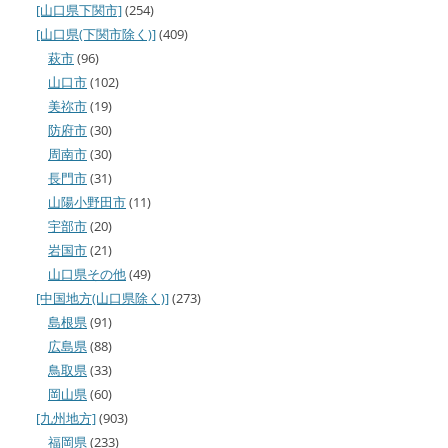
[山口県下関市]
(254)
[山口県(下関市除く)]
(409)
萩市
(96)
山口市
(102)
美祢市
(19)
防府市
(30)
周南市
(30)
長門市
(31)
山陽小野田市
(11)
宇部市
(20)
岩国市
(21)
山口県その他
(49)
[中国地方(山口県除く)]
(273)
島根県
(91)
広島県
(88)
鳥取県
(33)
岡山県
(60)
[九州地方]
(903)
福岡県
(233)