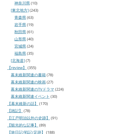
神奈川県
(10)
[東北地方]
(243)
青森県
(63)
岩手県
(19)
秋田県
(61)
山形県
(40)
宮城県
(24)
福島県
(35)
[北海道]
(7)
【review】
(355)
幕末維新関連の書籍
(78)
幕末維新関連の映画
(27)
幕末維新関連のTVドラマ
(224)
幕末維新関連イベント
(30)
【幕末維新の話】
(170)
【雑記】
(78)
【江戸明治以外の史跡】
(91)
【観光的な記事】
(89)
【旅日記/戦記/足跡】
(188)