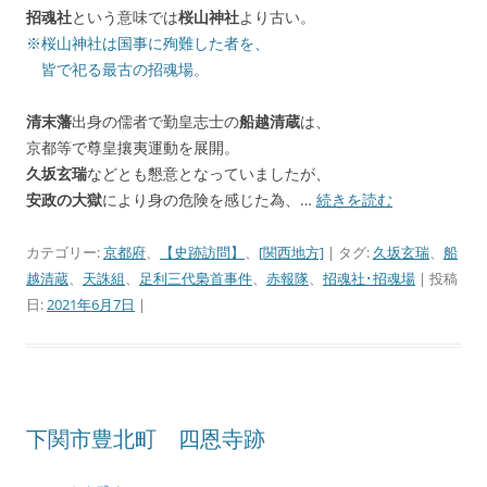
招魂社
という意味では
桜山神社
より古い。
※桜山神社は国事に殉難した者を、
皆で祀る最古の招魂場。
清末藩
出身の儒者で勤皇志士の
船越清蔵
は、
京都等で尊皇攘夷運動を展開。
久坂玄瑞
などとも懇意となっていましたが、
安政の大獄
により身の危険を感じた為、…
続きを読む
カテゴリー:
京都府
、
【史跡訪問】
、
[関西地方]
| タグ:
久坂玄瑞
、
船
越清蔵
、
天誅組
、
足利三代梟首事件
、
赤報隊
、
招魂社･招魂場
| 投稿
日:
2021年6月7日
|
下関市豊北町 四恩寺跡