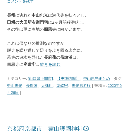
コメントを残す
長州
に逃れた
中山忠光
は潜伏先を転々とし、
田耕
の
大田新右衛門宅
に2ヶ月弱程潜伏し、
その後は更に奥地の
四恩寺
に向かいます。
これは僕なりの推測なのですが、
脱走を繰り返して辺りを歩き回る忠光に、
幕吏の追求を恐れた
長府藩
の
俗論派
は、
四恩寺に
座敷牢
…
続きを読む
カテゴリー:
[山口県下関市]
、
【史跡訪問】
、
中山忠光まとめ
| タグ:
中山忠光
、
長府藩
、
天誅組
、
黄檗宗
、
忠光逃避行
| 投稿日:
2020年5
月26日
|
京都府京都市 霊山護國神社③