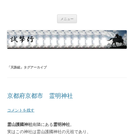
コ
ン
試撃行
テ
幕末維新の史跡等
ン
ツ
メニュー
へ
ス
キ
ッ
プ
「
天誅組
」タグアーカイブ
京都府京都市 霊明神社
コメントを残す
霊山護國神社
南隣にある
霊明神社
。
実はこの神社は霊山護國神社の元祖であり、