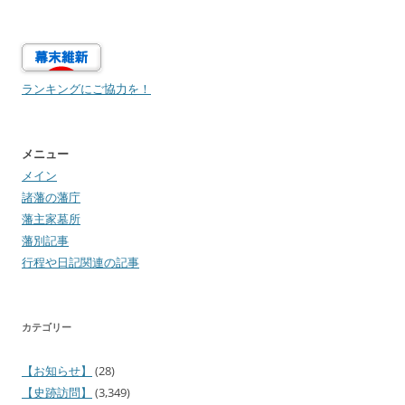
ランキングにご協力を！
メニュー
メイン
諸藩の藩庁
藩主家墓所
藩別記事
行程や日記関連の記事
カテゴリー
【お知らせ】
(28)
【史跡訪問】
(3,349)