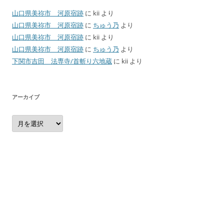
山口県美祢市 河原宿跡
に
kii
より
山口県美祢市 河原宿跡
に
ちゅう乃
より
山口県美祢市 河原宿跡
に
kii
より
山口県美祢市 河原宿跡
に
ちゅう乃
より
下関市吉田 法専寺/首斬り六地蔵
に
kii
より
アーカイブ
ア
ー
カ
イ
ブ