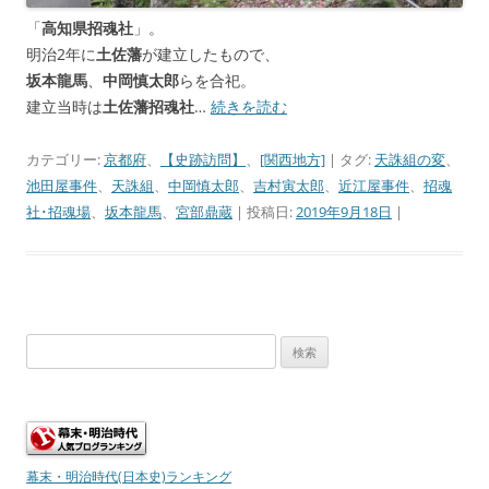
「
高知県招魂社
」。
明治2年に
土佐藩
が建立したもので、
坂本龍馬
、
中岡慎太郎
らを合祀。
建立当時は
土佐藩招魂社
…
続きを読む
カテゴリー:
京都府
、
【史跡訪問】
、
[関西地方]
| タグ:
天誅組の変
、
池田屋事件
、
天誅組
、
中岡慎太郎
、
吉村寅太郎
、
近江屋事件
、
招魂
社･招魂場
、
坂本龍馬
、
宮部鼎蔵
| 投稿日:
2019年9月18日
|
検
索:
幕末・明治時代(日本史)ランキング