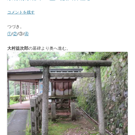
コメントを残す
つづき。
①
/
②
/③/
④
大村益次郎
の墓碑より奥へ進む。