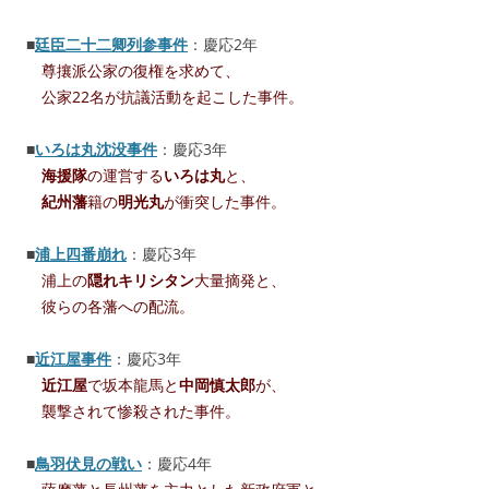
■
廷臣二十二卿列参事件
：慶応2年
尊攘派公家の復権を求めて、
公家22名が抗議活動を起こした事件。
■
いろは丸沈没事件
：慶応3年
海援隊
の運営する
いろは丸
と、
紀州藩
籍の
明光丸
が衝突した事件。
■
浦上四番崩れ
：慶応3年
浦上の
隠れキリシタン
大量摘発と、
彼らの各藩への配流。
■
近江屋事件
：慶応3年
近江屋
で坂本龍馬と
中岡慎太郎
が、
襲撃されて惨殺された事件。
■
鳥羽伏見の戦い
：慶応4年