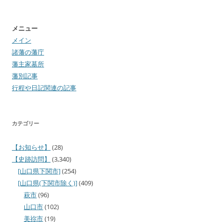
メニュー
メイン
諸藩の藩庁
藩主家墓所
藩別記事
行程や日記関連の記事
カテゴリー
【お知らせ】
(28)
【史跡訪問】
(3,340)
[山口県下関市]
(254)
[山口県(下関市除く)]
(409)
萩市
(96)
山口市
(102)
美祢市
(19)