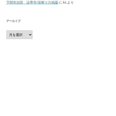
下関市吉田 法専寺/首斬り六地蔵
に
kii
より
アーカイブ
ア
ー
カ
イ
ブ