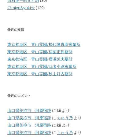
白石正一郎まとめ
(30)
♡miyo&yuki☆
(129)
最近の投稿
東京都港区 青山霊園/松代藩真田家墓所
東京都港区 青山霊園/稲葉正邦墓所
東京都港区 青山霊園/廣瀬武夫墓所
東京都港区 青山霊園/武者小路家墓所
東京都港区 青山霊園/秋山好古墓所
最近のコメント
山口県美祢市 河原宿跡
に
kii
より
山口県美祢市 河原宿跡
に
ちゅう乃
より
山口県美祢市 河原宿跡
に
kii
より
山口県美祢市 河原宿跡
に
ちゅう乃
より