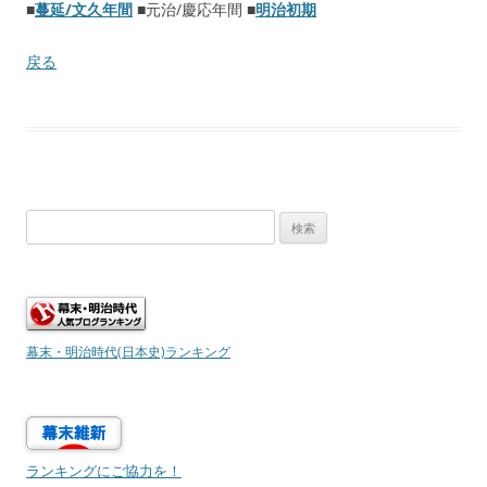
■
蔓延/文久年間
■元治/慶応年間 ■
明治初期
戻る
検
索:
幕末・明治時代(日本史)ランキング
ランキングにご協力を！