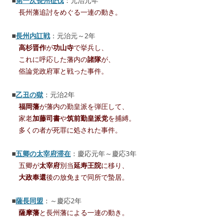
■
第一次長州征伐
：元治元年
長州藩追討をめぐる一連の動き。
■
長州内訌戦
：元治元～2年
高杉晋作
が
功山寺
で挙兵し、
これに呼応した藩内の
諸隊
が、
俗論党政府軍と戦った事件。
■
乙丑の獄
：元治2年
福岡藩
が藩内の勤皇派を弾圧して、
家老
加藤司書
や
筑前勤皇派党
を捕縛。
多くの者が死罪に処された事件。
■
五卿の太宰府滞在
：慶応元年～慶応3年
五卿が
太宰府
別当
延寿王院
に移り、
大政奉還
後の放免まで同所で蟄居。
■
薩長同盟
：～慶応2年
薩摩藩
と長州藩による一連の動き。