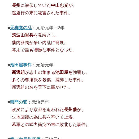
長州
に潜伏していた
中山忠光
が、
逃避行の末に殺害された事件。
■
天狗党の乱
：元治元年～2年
筑波山挙兵
を発端とし、
藩内派閥が争い内乱に発展。
幕末で最も凄惨な事件となった。
■
池田屋事件
：元治元年
新選組
が志士の集まる
池田屋
を強襲し、
多くの尊攘派を殺傷、捕縛した事件。
新選組の名を天下に轟かせた。
■
禁門の変
：元治元年
政変により京都を追われた
長州藩
が、
失地回復の為に兵を率いて上洛。
幕軍との武力衝突の末に敗北した事件。