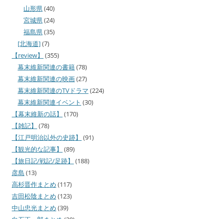
山形県
(40)
宮城県
(24)
福島県
(35)
[北海道]
(7)
【review】
(355)
幕末維新関連の書籍
(78)
幕末維新関連の映画
(27)
幕末維新関連のTVドラマ
(224)
幕末維新関連イベント
(30)
【幕末維新の話】
(170)
【雑記】
(78)
【江戸明治以外の史跡】
(91)
【観光的な記事】
(89)
【旅日記/戦記/足跡】
(188)
彦島
(13)
高杉晋作まとめ
(117)
吉田松陰まとめ
(123)
中山忠光まとめ
(39)