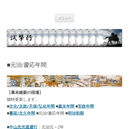
コ
ン
テ
試撃行
幕末維新の史跡等
ン
ツ
メニュー
へ
ス
キ
ッ
プ
■元治/慶応年間
【
幕末維新の現場
】
随時更新します。
■
文化/文政/天保/弘化年間
■
嘉永年間
■
安政年間
■
蔓延/文久年間
■元治/慶応年間 ■
明治初期
■
中山忠光逃避行
：元治元～2年