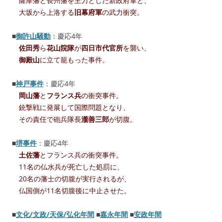
薩摩藩と長州藩を主力とした新政府軍と、
大坂から上洛する
旧幕府軍
の武力衝突。
■
御許山騒動
：慶応4年
佐田秀
ら
花山院隊
が
四日市代官所
を襲い、
御殿山
に立て籠もった事件。
■
神戸事件
：慶応4年
岡山藩
と
フランス兵
の衝突事件。
銃撃戦に発展して国際問題となり、
その責任で砲兵隊長
瀧善三郎
が切腹。
■
堺事件
：慶応4年
土佐藩
とフランス兵の衝突事件。
11名の仏水兵が死亡した処罰に、
20名の藩士の切腹が実行されるが、
仏国側が11名切腹後に中止させた。
■
文化/文政/天保/弘化年間
■
嘉永年間
■
安政年間