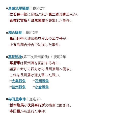
■
倉敷浅尾騒動
：慶応2年
立石孫一郎
に扇動された
第二奇兵隊士
らが、
倉敷代官所
と
浅尾陣屋
を襲撃した事件。
■
潮合騒動
：慶応2年
亀山社中
の練習船
ワイルウエフ号
が、
上五島潮合沖合で沈没した事件。
■
幕長戦争
(第二次長州征伐) ：慶応2年
幕府軍
は長州藩を征討する為に、
諸藩に命じて四方から長州藩領へ侵攻。
これを長州藩が迎え撃った戦い。
□
大島戦争
□
石州戦争
□
芸州戦争
□
小倉戦争
■
寺田屋事件
：慶応2年
坂本龍馬
が
伏見奉行所
の捕吏に囲まれ、
寺田屋
から逃れた事件。