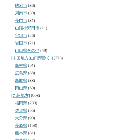
防府市
(30)
周南市
(30)
長門市
(31)
山陽小野田市
(11)
宇部市
(20)
岩国市
(21)
山口県その他
(49)
[中国地方(山口県除く)]
(273)
島根県
(91)
広島県
(88)
鳥取県
(33)
岡山県
(60)
[九州地方]
(903)
福岡県
(233)
佐賀県
(95)
大分県
(90)
長崎県
(158)
熊本県
(81)