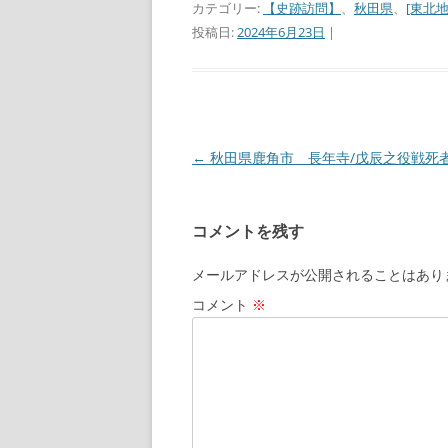
カテゴリー:
【史跡訪問】
、
秋田県
、
[東北地
投稿日:
2024年6月23日
|
←
秋田県鹿角市 長年寺/戊辰之役戦死
投
稿
ナ
コメントを残す
ビ
ゲ
メールアドレスが公開されることはあり
ー
コメント
※
シ
ョ
ン