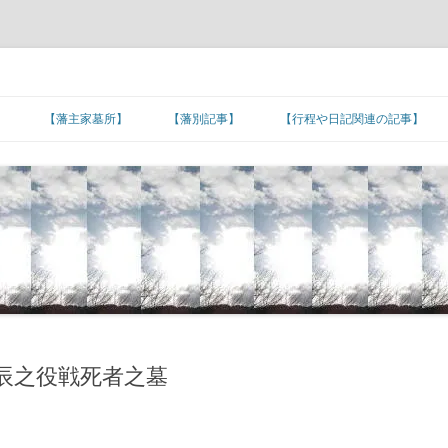
】
【藩主家墓所】
【藩別記事】
【行程や日記関連の記事】
北海道/東北地方
【藩主家墓所】北海道/東北地方
東北諸藩の支城など
東北諸藩の主な家老家墓所
■旅日記/戦記/足跡
関東地方
■文化/文政/天保/弘化年間
【藩主家墓所】関東地方
関東諸藩の支城など
仙台藩家老家の墓所
関東諸藩の主な家老家墓所
■カピタン江戸参府
甲信越地方
■嘉永年間
【幕末維新人物の墓所】
【藩主家墓所】甲信越地方
甲信越諸藩の主な家老家墓所
■朝鮮通信使の行程
北陸地方
■安政年間
【招魂場/官修墳墓等】
【長州藩の諸砲台(台場)跡】
【藩主家墓所】北陸地方
北陸諸藩の支城など
北陸諸藩の主な家老家墓所
■琉球使節の江戸上り
東海地方
■蔓延/文久年間
【幕末維新関連の名数】
■五街道の宿場町
【藩主家墓所】東海地方
東海諸藩の支城など
■東海道の宿場町
加賀藩家老家の墓所
東海諸藩の主な家老家墓所
近畿地方
■元治/慶応年間
【公家の墓所】
■主要脇街道の宿場町
●著名な神社･神宮
【藩主家墓所】近畿地方
紀州藩の支城
■中山道の宿場町
■羽州街道の宿場町
尾張藩家老家の墓所
近畿諸藩の主な家老家墓所
辰之役戦死者之墓
中国地方
■明治初期
■その他の街道の宿場町
●著名な寺院
【藩主家墓所】中国地方
中国諸藩の支城など
■奥州街道の宿場町
■北陸街道の宿場町
■北国(善光寺)街道の宿場町
桑名藩家老家の墓所
紀州藩家老家の墓所
中国諸藩の主な家老家墓所
四国地方
■湊町
●日本の孔子廟
【藩主家墓所】四国地方
長州藩の各施設
四国諸藩の支城など
■日光街道の宿場町
■伊勢街道/別街道/本街道の宿場町
■西近江路の宿場町
■防長の諸浦
津藩家老家の墓所
鳥取藩家老家の墓所
四国諸藩の主な家老家墓所