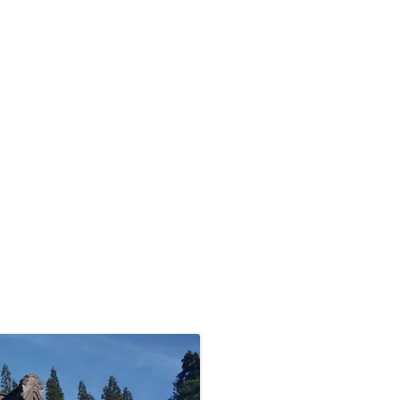
九州/沖縄地方
■温泉町
●天皇陵
【藩主家墓所】九州/沖縄地方
九州諸藩の支城など
■甲州街道の宿場町
■西国街道の宿場町
■京街道の宿場町
岡山藩家老家の墓所
九州諸藩の主な家老家墓所
■歴史的な町並み
●著名な豪商
【将軍家墓所】
薩摩藩の外城御仮屋
旗本陣屋
■山陰街道の宿場町
■紀州街道の宿場町
長州藩家老家の墓所
佐賀藩家老家の墓所
旗本家墓所
■島まとめ
●著名な遊郭跡
■長崎街道の宿場町
■出雲街道の宿場町
熊本藩家老家の墓所
●著名な道場･私塾跡
■薩摩街道の宿場町
■中津街道の宿場町
薩摩藩家老家の墓所
●名水百選
■唐津街道の宿場町
●日本100名城
■秋月街道の宿場町
●キリシタン関連
■平戸往還の宿場町
、
●銘菓･名物
■豊後(肥後)街道の宿場町
●情報募集
■日向街道の宿場町
■赤間関街道/萩往還の宿場町