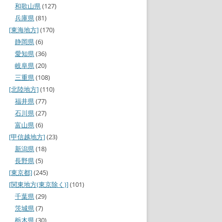
和歌山県
(127)
兵庫県
(81)
[東海地方]
(170)
静岡県
(6)
愛知県
(36)
岐阜県
(20)
三重県
(108)
[北陸地方]
(110)
福井県
(77)
石川県
(27)
富山県
(6)
[甲信越地方]
(23)
新潟県
(18)
長野県
(5)
[東京都]
(245)
[関東地方(東京除く)]
(101)
千葉県
(29)
茨城県
(7)
栃木県
(30)