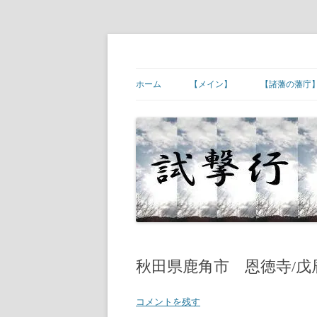
コ
ン
テ
幕末維新の史跡等
試撃行
ン
ツ
ホーム
【メイン】
【諸藩の藩庁
へ
ス
キ
【ご挨拶】
【諸藩藩庁】
ッ
プ
【幕末維新の現場】
【諸藩藩庁】
【幕末人物の墓所】
【諸藩藩庁】
【砲台(台場)跡】
【諸藩藩庁】
【宿場町や歴史ある町村】
【諸藩藩庁】
【その他】
【諸藩藩庁】
秋田県鹿角市 恩徳寺/戊
【諸藩藩庁】
コメントを残す
【諸藩藩庁】