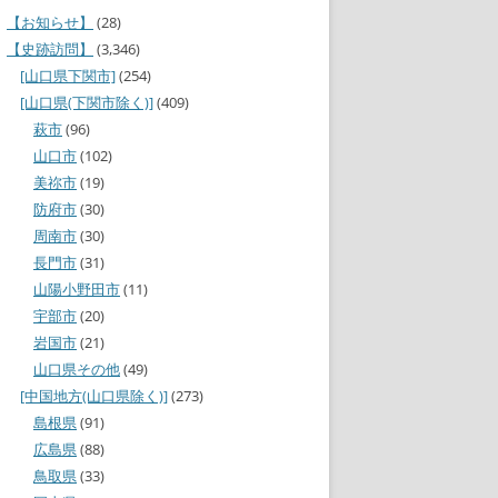
【お知らせ】
(28)
【史跡訪問】
(3,346)
[山口県下関市]
(254)
[山口県(下関市除く)]
(409)
萩市
(96)
山口市
(102)
美祢市
(19)
防府市
(30)
周南市
(30)
長門市
(31)
山陽小野田市
(11)
宇部市
(20)
岩国市
(21)
山口県その他
(49)
[中国地方(山口県除く)]
(273)
島根県
(91)
広島県
(88)
鳥取県
(33)