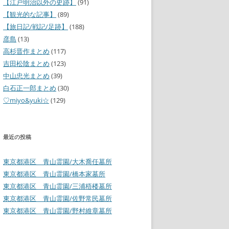
【江戸明治以外の史跡】
(91)
【観光的な記事】
(89)
【旅日記/戦記/足跡】
(188)
彦島
(13)
高杉晋作まとめ
(117)
吉田松陰まとめ
(123)
中山忠光まとめ
(39)
白石正一郎まとめ
(30)
♡miyo&yuki☆
(129)
最近の投稿
東京都港区 青山霊園/大木喬任墓所
東京都港区 青山霊園/橋本家墓所
東京都港区 青山霊園/三浦梧楼墓所
東京都港区 青山霊園/佐野常民墓所
東京都港区 青山霊園/野村維章墓所