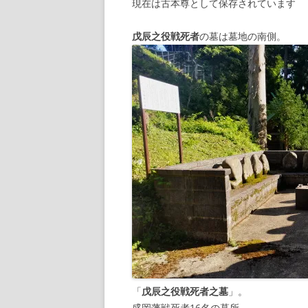
現在は古本尊として保存されています
戊辰之役戦死者
の墓は墓地の南側。
「
戊辰之役戦死者之墓
」。
盛岡藩戦死者16名の墓所。