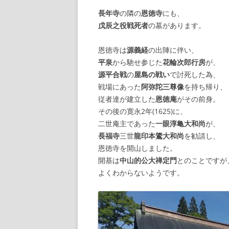
長年寺
の隣の
恩徳寺
にも、
【諸藩藩庁】
戊辰之役戦死者
の墓があります。
【幕府拠点】
恩徳寺は
源義経
の出陣に伴い、
平泉
から馳せ参じた
花輪次郎行房
が、
【朝廷】
源平合戦
の
屋島の戦い
で討死した為、
戦場にあった
阿弥陀三尊像
を持ち帰り、
従者達が建立した
恩徳庵
がその前身。
その後の寛永2年(1625)に、
二世庵主であった
一眼淳亀大和尚
が、
長福寺
三世
龍印本鷟大和尚
を勧請し、
恩徳寺を開山しました。
開基は
中山的公大禅定門
とのことですが
よくわからないようです。