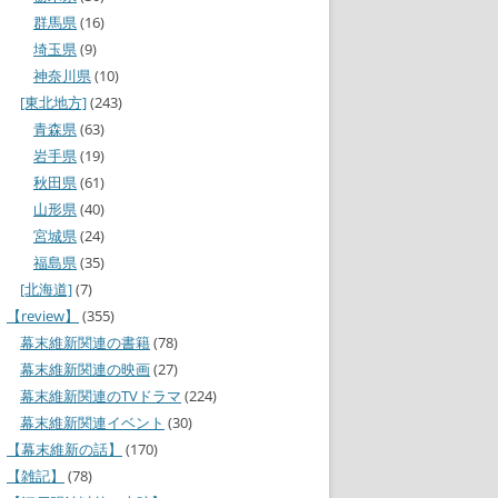
群馬県
(16)
埼玉県
(9)
神奈川県
(10)
[東北地方]
(243)
青森県
(63)
岩手県
(19)
秋田県
(61)
山形県
(40)
宮城県
(24)
福島県
(35)
[北海道]
(7)
【review】
(355)
幕末維新関連の書籍
(78)
幕末維新関連の映画
(27)
幕末維新関連のTVドラマ
(224)
幕末維新関連イベント
(30)
【幕末維新の話】
(170)
【雑記】
(78)