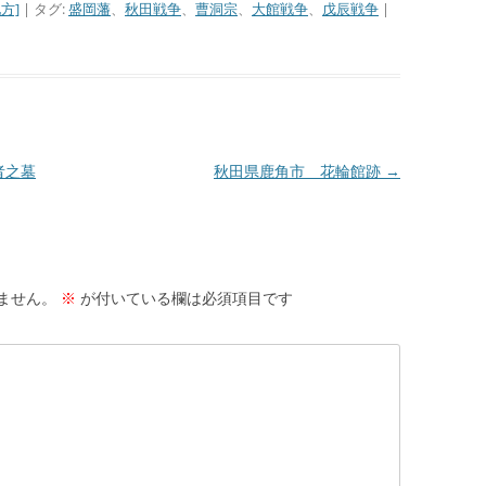
方]
| タグ:
盛岡藩
、
秋田戦争
、
曹洞宗
、
大館戦争
、
戊辰戦争
|
者之墓
秋田県鹿角市 花輪館跡
→
ません。
※
が付いている欄は必須項目です