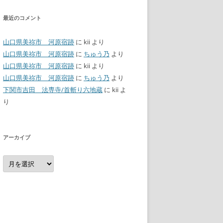
最近のコメント
山口県美祢市 河原宿跡
に
kii
より
山口県美祢市 河原宿跡
に
ちゅう乃
より
山口県美祢市 河原宿跡
に
kii
より
山口県美祢市 河原宿跡
に
ちゅう乃
より
下関市吉田 法専寺/首斬り六地蔵
に
kii
よ
り
アーカイブ
ア
ー
カ
イ
ブ