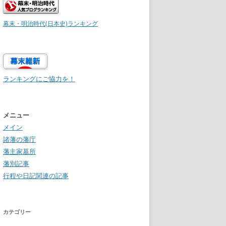
幕末・明治時代(日本史)ランキング
ランキングにご協力を！
メニュー
メイン
諸藩の藩庁
藩主家墓所
藩別記事
行程や日記関連の記事
カテゴリー