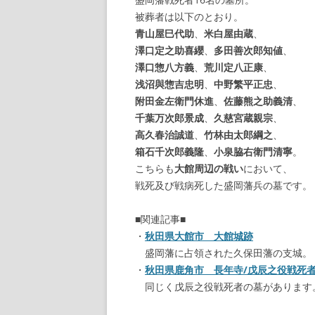
被葬者は以下のとおり。
青山屋巳代助
、
米白屋由蔵
、
澤口定之助喜纓
、
多田善次郎知値
、
澤口惣八方義
、
荒川定八正康
、
浅沼與惣吉忠明
、
中野繁平正忠
、
附田金左衛門休進
、
佐藤熊之助義清
、
千葉万次郎景成
、
久慈宮蔵親宗
、
高久春治誠道
、
竹林由太郎綱之
、
箱石千次郎義隆
、
小泉脇右衛門清寧
。
こちらも
大館周辺の戦い
において、
戦死及び戦病死した盛岡藩兵の墓です。
■関連記事■
・
秋田県大館市 大館城跡
盛岡藩に占領された久保田藩の支城。
・
秋田県鹿角市 長年寺/戊辰之役戦死
同じく戊辰之役戦死者の墓があります