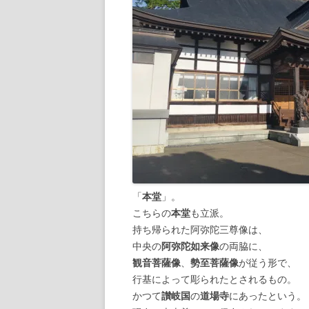
「
本堂
」。
こちらの
本堂
も立派。
持ち帰られた阿弥陀三尊像は、
中央の
阿弥陀如来像
の両脇に、
観音菩薩像
、
勢至菩薩像
が従う形で、
行基によって彫られたとされるもの。
かつて
讃岐国
の
道場寺
にあったという。