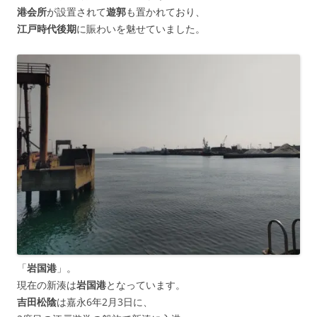
港会所
が設置されて
遊郭
も置かれており、
江戸時代後期
に賑わいを魅せていました。
「
岩国港
」。
現在の新湊は
岩国港
となっています。
吉田松陰
は嘉永6年2月3日に、