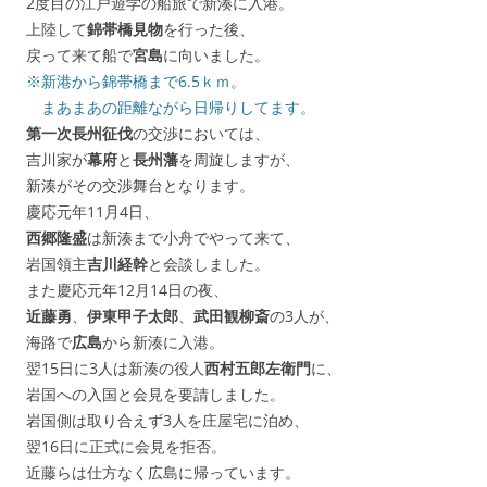
2度目の江戸遊学の船旅で新湊に入港。
上陸して
錦帯橋見物
を行った後、
戻って来て船で
宮島
に向いました。
※新港から錦帯橋まで6.5ｋｍ。
まあまあの距離ながら日帰りしてます。
第一次長州征伐
の交渉においては、
吉川家が
幕府
と
長州藩
を周旋しますが、
新湊がその交渉舞台となります。
慶応元年11月4日、
西郷隆盛
は新湊まで小舟でやって来て、
岩国領主
吉川経幹
と会談しました。
また慶応元年12月14日の夜、
近藤勇
、
伊東甲子太郎
、
武田観柳斎
の3人が、
海路で
広島
から新湊に入港。
翌15日に3人は新湊の役人
西村五郎左衛門
に、
岩国への入国と会見を要請しました。
岩国側は取り合えず3人を庄屋宅に泊め、
翌16日に正式に会見を拒否。
近藤らは仕方なく広島に帰っています。