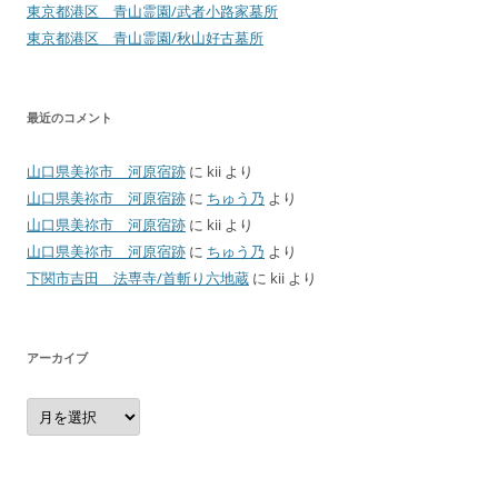
東京都港区 青山霊園/武者小路家墓所
東京都港区 青山霊園/秋山好古墓所
最近のコメント
山口県美祢市 河原宿跡
に
kii
より
山口県美祢市 河原宿跡
に
ちゅう乃
より
山口県美祢市 河原宿跡
に
kii
より
山口県美祢市 河原宿跡
に
ちゅう乃
より
下関市吉田 法専寺/首斬り六地蔵
に
kii
より
アーカイブ
ア
ー
カ
イ
ブ