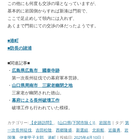
この他にも何度も交渉の場となっていますが、
基本的に岩国側からすれば新湊は門前で、
ここで足止めして領内には入れず、
あくまで門前にての交渉の体だったようです。
■港町
■防長の諸浦
■関連記事■
・
広島県広島市 國泰寺跡
第一次長州征伐での幕府軍本営跡。
・
山口県周南市 三家老幽閉之地
三家老が幽閉された徳山。
・
幕府による長州破壊工作
破壊工作も行われていた模様。
カテゴリー:
【史跡訪問】
、
[山口県(下関市除く)]
、
岩国市
| タグ:
第
一次長州征伐
、
吉田松陰
、
西郷隆盛
、
新選組
、
北前船
、
近藤勇
、
岩
国藩
、
伊東甲子太郎
、
港町
| 投稿日:
2025年4月10日
|