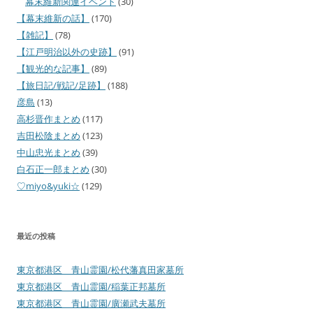
幕末維新関連イベント
(30)
【幕末維新の話】
(170)
【雑記】
(78)
【江戸明治以外の史跡】
(91)
【観光的な記事】
(89)
【旅日記/戦記/足跡】
(188)
彦島
(13)
高杉晋作まとめ
(117)
吉田松陰まとめ
(123)
中山忠光まとめ
(39)
白石正一郎まとめ
(30)
♡miyo&yuki☆
(129)
最近の投稿
東京都港区 青山霊園/松代藩真田家墓所
東京都港区 青山霊園/稲葉正邦墓所
東京都港区 青山霊園/廣瀬武夫墓所