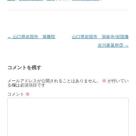
←
山口県岩国市 籌勝院
山口県岩国市 洞泉寺/岩国藩
投
吉川家墓所③
→
稿
ナ
ビ
コメントを残す
ゲ
ー
メールアドレスが公開されることはありません。
※
が付いてい
る欄は必須項目です
シ
コメント
※
ョ
ン