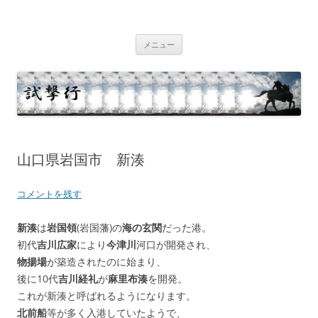
コ
ン
テ
試撃行
幕末維新の史跡等
ン
ツ
メニュー
へ
ス
キ
ッ
プ
山口県岩国市 新湊
コメントを残す
新湊
は
岩国領
(岩国藩)の
海の玄関
だった港。
初代
吉川広家
により
今津川
河口が開発され、
物揚場
が築造されたのに始まり、
後に10代
吉川経礼
が
麻里布湊
を開発。
これが新湊と呼ばれるようになります。
北前船
等が多く入港していたようで、