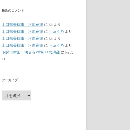
最近のコメント
山口県美祢市 河原宿跡
に
kii
より
山口県美祢市 河原宿跡
に
ちゅう乃
より
山口県美祢市 河原宿跡
に
kii
より
山口県美祢市 河原宿跡
に
ちゅう乃
より
下関市吉田 法専寺/首斬り六地蔵
に
kii
よ
り
アーカイブ
ア
ー
カ
イ
ブ