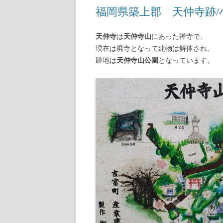
福岡県築上郡 天仲寺跡/
【諸藩藩庁】
天仲寺
は
天仲寺山
にあった禅寺で、
【幕府拠点】
現在は廃寺となって建物は解体され、
跡地は
天仲寺山公園
となっています。
【朝廷】