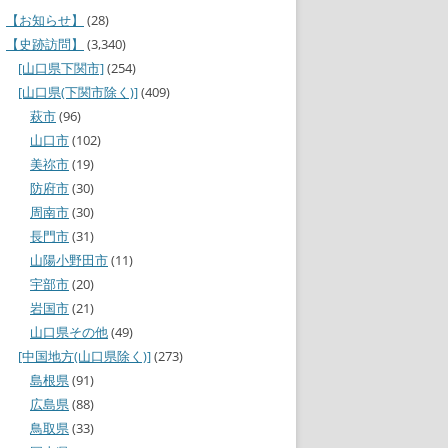
【お知らせ】
(28)
【史跡訪問】
(3,340)
[山口県下関市]
(254)
[山口県(下関市除く)]
(409)
萩市
(96)
山口市
(102)
美祢市
(19)
防府市
(30)
周南市
(30)
長門市
(31)
山陽小野田市
(11)
宇部市
(20)
岩国市
(21)
山口県その他
(49)
[中国地方(山口県除く)]
(273)
島根県
(91)
広島県
(88)
鳥取県
(33)