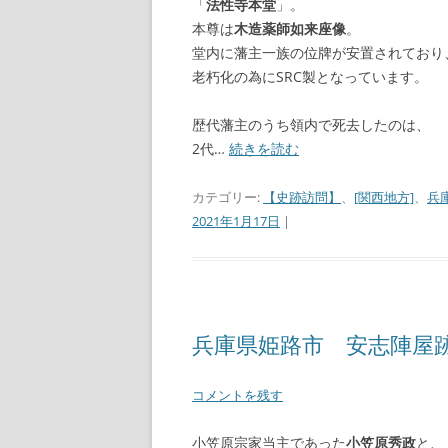
「
法性寺本堂
」。
本尊は
木造薬師如来座像
。
堂内に藩主一族の位牌が安置されており
老朽化の為にSRC製となっています。
歴代藩主のうち領内で死去したのは、
2代…
続きを読む
カテゴリー:
【史跡訪問】
、
[関西地方]
、
兵
2021年1月17日
|
兵庫県姫路市 安志陣屋
コメントを残す
小笠原宗家当主であった
小笠原秀政
と、