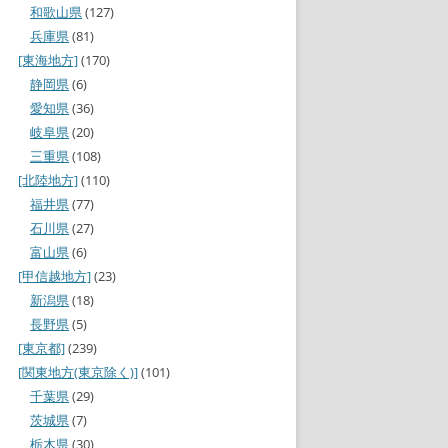
和歌山県
(127)
兵庫県
(81)
[東海地方]
(170)
静岡県
(6)
愛知県
(36)
岐阜県
(20)
三重県
(108)
[北陸地方]
(110)
福井県
(77)
石川県
(27)
富山県
(6)
[甲信越地方]
(23)
新潟県
(18)
長野県
(5)
[東京都]
(239)
[関東地方(東京除く)]
(101)
千葉県
(29)
茨城県
(7)
栃木県
(30)