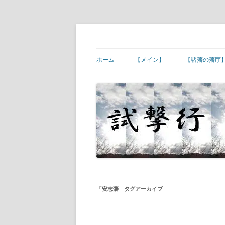
コ
ン
テ
幕末維新の史跡等
試撃行
ン
ツ
ホーム
【メイン】
【諸藩の藩庁
へ
ス
キ
【ご挨拶】
【諸藩藩庁】
ッ
プ
【幕末維新の現場】
【諸藩藩庁】
【幕末人物の墓所】
【諸藩藩庁】
【砲台(台場)跡】
【諸藩藩庁】
【宿場町や歴史ある町村】
【諸藩藩庁】
【その他】
【諸藩藩庁】
「
安志藩
」タグアーカイブ
【諸藩藩庁】
【諸藩藩庁】