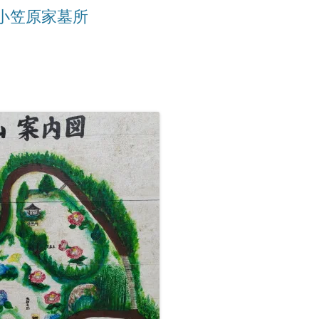
小笠原家墓所
九州/沖縄地方
■温泉町
●天皇陵
【藩主家墓所】九州/沖縄地方
九州諸藩の支城など
■甲州街道の宿場町
■西国街道の宿場町
■京街道の宿場町
岡山藩家老家の墓所
九州諸藩の主な家老家墓所
■歴史的な町並み
●著名な豪商
【将軍家墓所】
薩摩藩の外城御仮屋
旗本陣屋
■山陰街道の宿場町
■紀州街道の宿場町
長州藩家老家の墓所
佐賀藩家老家の墓所
旗本家墓所
■島まとめ
●著名な遊郭跡
■長崎街道の宿場町
■出雲街道の宿場町
熊本藩家老家の墓所
●著名な道場･私塾跡
■薩摩街道の宿場町
■中津街道の宿場町
薩摩藩家老家の墓所
●名水百選
■唐津街道の宿場町
●日本100名城
■秋月街道の宿場町
●キリシタン関連
■平戸往還の宿場町
●銘菓･名物
■豊後(肥後)街道の宿場町
●情報募集
■日向街道の宿場町
■赤間関街道/萩往還の宿場町