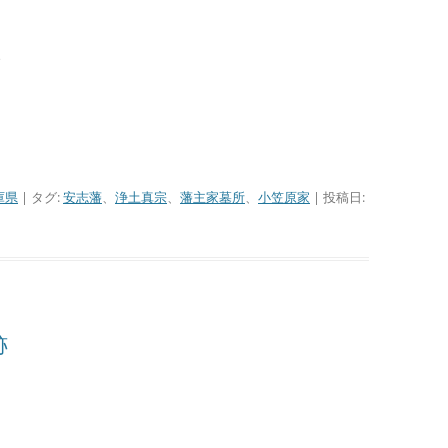
、
庫県
| タグ:
安志藩
、
浄土真宗
、
藩主家墓所
、
小笠原家
| 投稿日:
跡