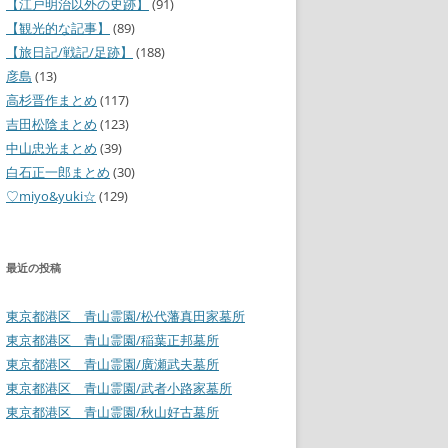
【江戸明治以外の史跡】
(91)
【観光的な記事】
(89)
【旅日記/戦記/足跡】
(188)
彦島
(13)
高杉晋作まとめ
(117)
吉田松陰まとめ
(123)
中山忠光まとめ
(39)
白石正一郎まとめ
(30)
♡miyo&yuki☆
(129)
最近の投稿
東京都港区 青山霊園/松代藩真田家墓所
東京都港区 青山霊園/稲葉正邦墓所
東京都港区 青山霊園/廣瀬武夫墓所
東京都港区 青山霊園/武者小路家墓所
東京都港区 青山霊園/秋山好古墓所