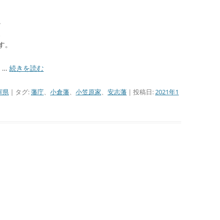
。
、
す。
、…
続きを読む
庫県
| タグ:
藩庁
、
小倉藩
、
小笠原家
、
安志藩
| 投稿日:
2021年1