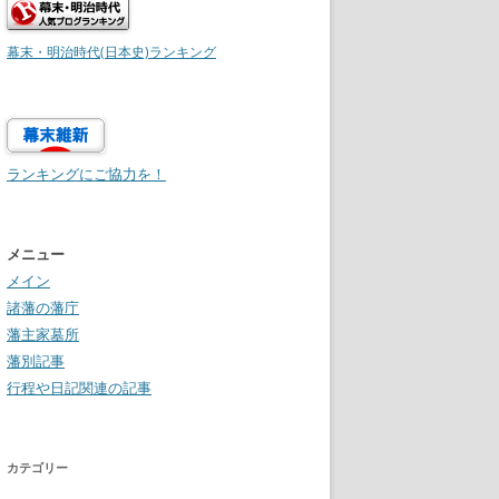
幕末・明治時代(日本史)ランキング
ランキングにご協力を！
メニュー
メイン
諸藩の藩庁
藩主家墓所
藩別記事
行程や日記関連の記事
カテゴリー