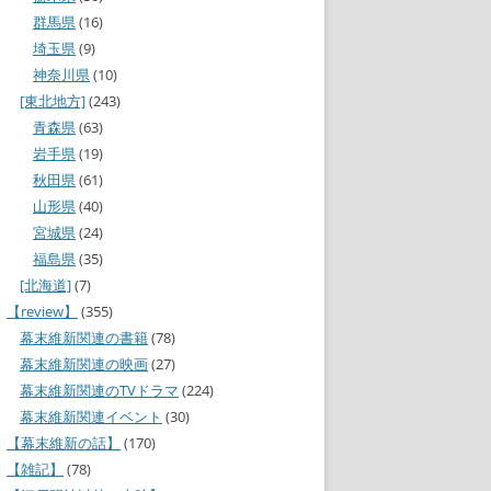
群馬県
(16)
埼玉県
(9)
神奈川県
(10)
[東北地方]
(243)
青森県
(63)
岩手県
(19)
秋田県
(61)
山形県
(40)
宮城県
(24)
福島県
(35)
[北海道]
(7)
【review】
(355)
幕末維新関連の書籍
(78)
幕末維新関連の映画
(27)
幕末維新関連のTVドラマ
(224)
幕末維新関連イベント
(30)
【幕末維新の話】
(170)
【雑記】
(78)