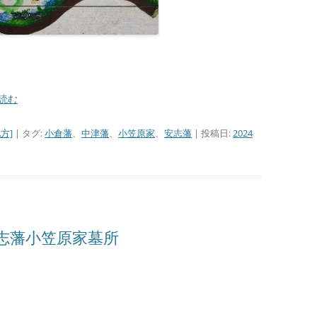
■その他の宿場町
読む
方]
| タグ:
小倉藩
、
中津藩
、
小笠原家
、
安志藩
| 投稿日:
2024
志藩小笠原家墓所