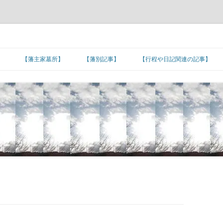
】
【藩主家墓所】
【藩別記事】
【行程や日記関連の記事】
北海道/東北地方
【藩主家墓所】北海道/東北地方
東北諸藩の支城など
東北諸藩の主な家老家墓所
■旅日記/戦記/足跡
関東地方
■文化/文政/天保/弘化年間
【藩主家墓所】関東地方
関東諸藩の支城など
仙台藩家老家の墓所
関東諸藩の主な家老家墓所
■カピタン江戸参府
甲信越地方
■嘉永年間
【幕末維新人物の墓所】
【藩主家墓所】甲信越地方
甲信越諸藩の主な家老家墓所
■朝鮮通信使の行程
北陸地方
■安政年間
【招魂場/官修墳墓等】
【長州藩の諸砲台(台場)跡】
【藩主家墓所】北陸地方
北陸諸藩の支城など
北陸諸藩の主な家老家墓所
■琉球使節の江戸上り
東海地方
■蔓延/文久年間
【幕末維新関連の名数】
■五街道の宿場町
【藩主家墓所】東海地方
東海諸藩の支城など
■東海道の宿場町
加賀藩家老家の墓所
東海諸藩の主な家老家墓所
近畿地方
■元治/慶応年間
【公家の墓所】
■主要脇街道の宿場町
●著名な神社･神宮
【藩主家墓所】近畿地方
紀州藩の支城
■中山道の宿場町
■羽州街道の宿場町
尾張藩家老家の墓所
近畿諸藩の主な家老家墓所
中国地方
■明治初期
■その他の街道の宿場町
●著名な寺院
【藩主家墓所】中国地方
中国諸藩の支城など
■奥州街道の宿場町
■北陸街道の宿場町
■北国(善光寺)街道の宿場町
桑名藩家老家の墓所
紀州藩家老家の墓所
中国諸藩の主な家老家墓所
四国地方
■湊町
●日本の孔子廟
【藩主家墓所】四国地方
長州藩の各施設
四国諸藩の支城など
■日光街道の宿場町
■伊勢街道/別街道/本街道の宿場町
■西近江路の宿場町
■防長の諸浦
津藩家老家の墓所
鳥取藩家老家の墓所
四国諸藩の主な家老家墓所