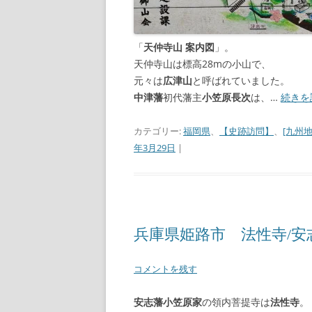
「
天仲寺山 案内図
」。
天仲寺山は標高28mの小山で、
元々は
広津山
と呼ばれていました。
中津藩
初代藩主
小笠原長次
は、…
続きを
カテゴリー:
福岡県
、
【史跡訪問】
、
[九州地
年3月29日
|
兵庫県姫路市 法性寺/安
コメントを残す
安志藩小笠原家
の領内菩提寺は
法性寺
。