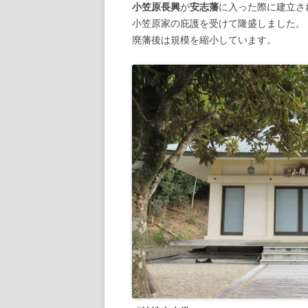
小笠原長興
が
安志藩
に入った際に建立さ
小笠原家の庇護を受けて隆盛しました。
廃藩後は規模を縮小しています。