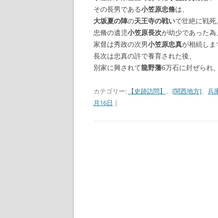
その長男である
小笠原忠脩
は、
大坂夏の陣
の
天王寺の戦い
で壮絶に戦死
忠脩の遺児
小笠原長次
が幼少であった為
家督は秀政の次男
小笠原忠真
が相続しま
長次は忠真の許で養育された後、
別家に興されて
龍野藩
6万石に封ぜられ
カテゴリー:
【史跡訪問】
、
[関西地方]
、
兵
月16日
|