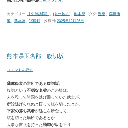
カテゴリー:
【史跡訪問】
、
[九州地方]
、
熊本県
| タグ:
温泉
、
薩摩街
道
、
熊本藩
、
宿場町
| 投稿日:
2025年12月26日
|
熊本県玉名郡 腹切坂
コメントを残す
薩摩街道
の難所である
腹切坂
。
腹切という
不穏な名称
のこの坂は、
人を殺して諸国を逃げ回っていた武士が、
所詮逃げられぬと悟って腹を切ったとか、
平家の落ち武者
が逃亡を断念して、
腹を切った場所であるとか、
大事な書状を持った
飛脚
が坂を上り、