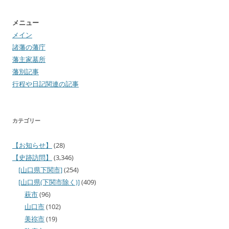
メニュー
メイン
諸藩の藩庁
藩主家墓所
藩別記事
行程や日記関連の記事
カテゴリー
【お知らせ】
(28)
【史跡訪問】
(3,346)
[山口県下関市]
(254)
[山口県(下関市除く)]
(409)
萩市
(96)
山口市
(102)
美祢市
(19)