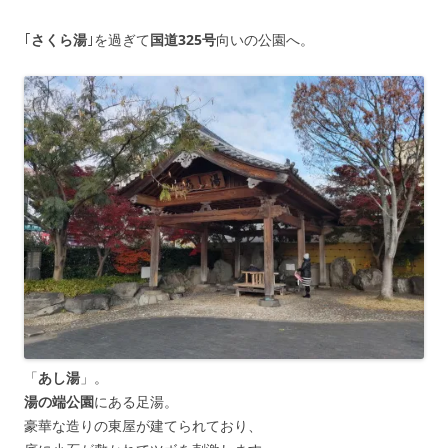
｢
さくら湯
｣を過ぎて
国道325号
向いの公園へ。
「
あし湯
」。
湯の端公園
にある足湯。
豪華な造りの東屋が建てられており、