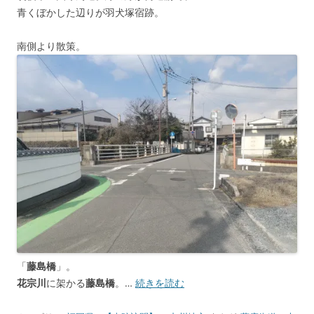
青くぼかした辺りが羽犬塚宿跡。
南側より散策。
「
藤島橋
」。
花宗川
に架かる
藤島橋
。…
続きを読む