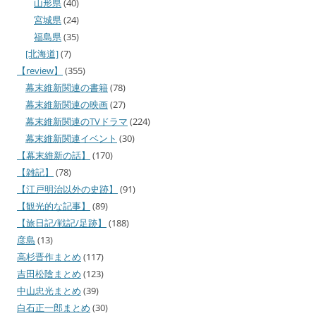
山形県
(40)
宮城県
(24)
福島県
(35)
[北海道]
(7)
【review】
(355)
幕末維新関連の書籍
(78)
幕末維新関連の映画
(27)
幕末維新関連のTVドラマ
(224)
幕末維新関連イベント
(30)
【幕末維新の話】
(170)
【雑記】
(78)
【江戸明治以外の史跡】
(91)
【観光的な記事】
(89)
【旅日記/戦記/足跡】
(188)
彦島
(13)
高杉晋作まとめ
(117)
吉田松陰まとめ
(123)
中山忠光まとめ
(39)
白石正一郎まとめ
(30)