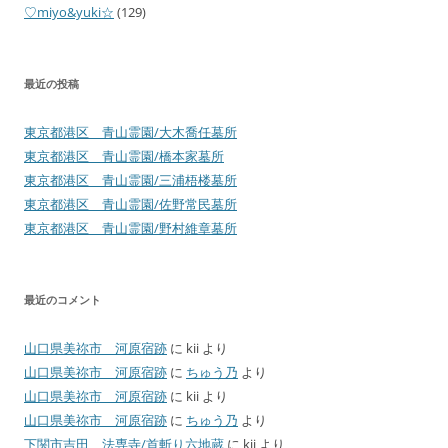
♡miyo&yuki☆
(129)
最近の投稿
東京都港区 青山霊園/大木喬任墓所
東京都港区 青山霊園/橋本家墓所
東京都港区 青山霊園/三浦梧楼墓所
東京都港区 青山霊園/佐野常民墓所
東京都港区 青山霊園/野村維章墓所
最近のコメント
山口県美祢市 河原宿跡
に
kii
より
山口県美祢市 河原宿跡
に
ちゅう乃
より
山口県美祢市 河原宿跡
に
kii
より
山口県美祢市 河原宿跡
に
ちゅう乃
より
下関市吉田 法専寺/首斬り六地蔵
に
kii
より