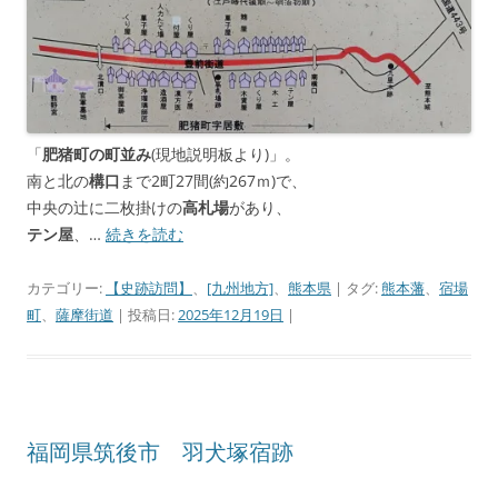
「
肥猪町の町並み
(現地説明板より)」。
南と北の
構口
まで2町27間(約267ｍ)で、
中央の辻に二枚掛けの
高札場
があり、
テン屋
、…
続きを読む
カテゴリー:
【史跡訪問】
、
[九州地方]
、
熊本県
| タグ:
熊本藩
、
宿場
町
、
薩摩街道
| 投稿日:
2025年12月19日
|
福岡県筑後市 羽犬塚宿跡