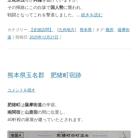
その帰路にこの白坂で
国人勢
に襲われ、
戦闘となってこれを撃退しました。…
続きを読む
カテゴリー:
【史跡訪問】
、
[九州地方]
、
熊本県
| タグ:
難所
、
薩摩街
道
| 投稿日:
2025年12月21日
|
熊本県玉名郡 肥猪町宿跡
コメントを残す
肥猪町
は
薩摩街道
の半宿。
南関宿
と
山鹿宿
の間に位置し、
40軒程の家屋が建っていたとされます。