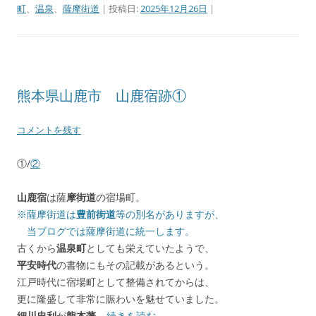
町
、
温泉
、
薩摩街道
| 投稿日:
2025年12月26日
|
熊本県山鹿市 山鹿宿跡①
コメントを残す
①/
②
山鹿宿
は薩
摩街道
の宿場町。
※薩摩街道は
豊前街道
等の別名がありますが、
当ブログでは薩摩街道に統一します。
古くから
温泉町
としても栄えていたようで、
平安時代
の書物にもその記載があるという。
江戸時代に宿場町として整備されてからは、
更に隆盛して非常に賑わいを魅せていました。
細川忠利
が
熊本藩
…
続きを読む