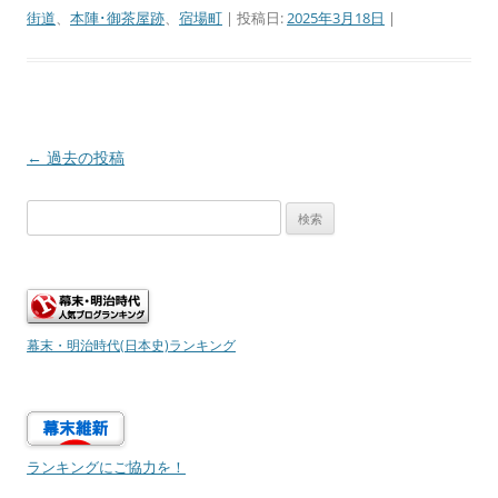
街道
、
本陣･御茶屋跡
、
宿場町
| 投稿日:
2025年3月18日
|
投
←
過去の投稿
稿
検
ナ
索:
ビ
ゲ
ー
シ
幕末・明治時代(日本史)ランキング
ョ
ン
ランキングにご協力を！