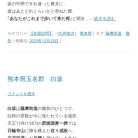
坂の中間ですれ違った農夫に、
坂はあとどれくらいかと尋ねた際、
｢
あなたがこれまで歩いて来た程
｣と聞き、…
続きを読む
カテゴリー:
【史跡訪問】
、
[九州地方]
、
熊本県
| タグ:
薩摩街道
、
難
所
| 投稿日:
2025年12月23日
|
熊本県玉名郡 白坂
コメントを残す
白坂
は
薩摩街道
の難所のひとつで、
往時の景観が今に保たれている場所。
天正15年(1587)の
肥後国衆一揆
では、
日輪寺山
に陣を構えた
佐々成政
へ、
立花宗茂
らが
兵糧
を届けていますが、