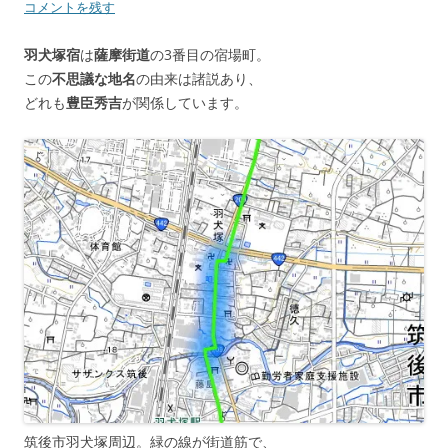
コメントを残す
羽犬塚宿
は
薩摩街道
の3番目の宿場町。
この
不思議な地名
の由来は諸説あり、
どれも
豊臣秀吉
が関係しています。
筑後市羽犬塚周辺。緑の線が街道筋で、