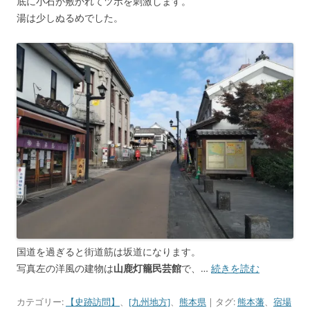
底に小石が敷かれてツボを刺激します。
湯は少しぬるめでした。
国道を過ぎると街道筋は坂道になります。
写真左の洋風の建物は
山鹿灯籠民芸館
で、…
続きを読む
カテゴリー:
【史跡訪問】
、
[九州地方]
、
熊本県
| タグ:
熊本藩
、
宿場