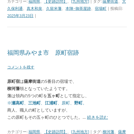
カテゴリー:
福岡県
、
【史跡訪問】
、
[九州地方]
| タグ:
薩摩街道
、
大
久保利通
、
真木和泉
、
久留米藩
、
本陣･御茶屋跡
、
宿場町
| 投稿日:
2025年3月23日
|
福岡県みやま市 原町宿跡
コメントを残す
原町宿
は
薩摩街道
の5番目の宿場で、
柳河藩
領となっていたようです。
藩は領内の5つの町を
五ヶ町
として指定し、
※
瀬高町
、
三池町
、
江浦町
、原町、
野町
。
商人、職人の町としていますが、
この原町もその五ヶ町のひとつでした。…
続きを読む
カテゴリー:
福岡県
、
【史跡訪問】
、
[九州地方]
| タグ:
柳河藩
、
薩摩