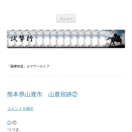
コ
ン
試撃行
テ
幕末維新の史跡等
ン
ツ
メニュー
へ
ス
キ
ッ
プ
「
薩摩街道
」タグアーカイブ
熊本県山鹿市 山鹿宿跡②
コメントを残す
①
/②
つづき。