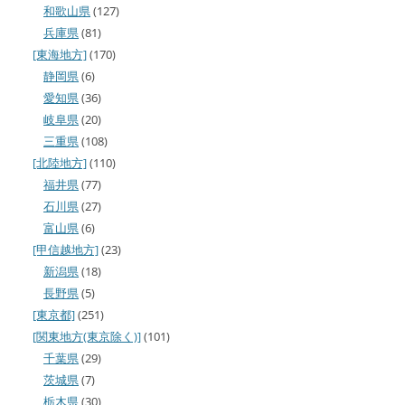
和歌山県
(127)
兵庫県
(81)
[東海地方]
(170)
静岡県
(6)
愛知県
(36)
岐阜県
(20)
三重県
(108)
[北陸地方]
(110)
福井県
(77)
石川県
(27)
富山県
(6)
[甲信越地方]
(23)
新潟県
(18)
長野県
(5)
[東京都]
(251)
[関東地方(東京除く)]
(101)
千葉県
(29)
茨城県
(7)
栃木県
(30)