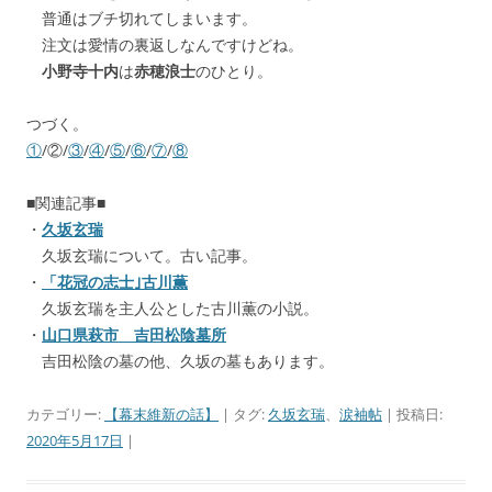
普通はブチ切れてしまいます。
注文は愛情の裏返しなんですけどね。
小野寺十内
は
赤穂浪士
のひとり。
つづく。
①
/②/
③
/
④
/
⑤
/
⑥
/
⑦
/
⑧
■関連記事■
・
久坂玄瑞
久坂玄瑞について。古い記事。
・
「花冠の志士｣古川薫
久坂玄瑞を主人公とした古川薫の小説。
・
山口県萩市 吉田松陰墓所
吉田松陰の墓の他、久坂の墓もあります。
カテゴリー:
【幕末維新の話】
| タグ:
久坂玄瑞
、
涙袖帖
| 投稿日:
2020年5月17日
|