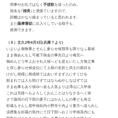
用事やお礼ではなく
手毬歌
を送ったのみ。
宛名を｢
婦美
｣と洒落ていますので、
距離はかなり縮まっていると思われます。
また
薩摩藩邸
に出入りしている様子も、
推測できます。
（６）文久2年4月3日(兵庫？より)
いよいよ御無事とそんし参らせ候我等も障りなふ暮候
まま御あんもし可被下候金の事先日より梅兄へ
御めんどう申上おそれ入候へども是もいたし方無之事
と存じ参らせ候金位にて上様の名折と武士の面目を
けがし候様に相成候てはあいすまず人にすくひを
頼まれては人も助けずてはならぬやしなはずては
すまぬ事もあり候ゆへ金も人並よりは澤山に入申候
これは兄様へもよろしくおんことはりなさるへく候
さて薩州の日下部の妻子にはかんしんの事ども有之
杉蔵もそんし居申候此内小野寺十内より妻方へ送られし
涙襟集を杉蔵の気付にて日下部へおくり申候其内にも