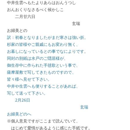
中井生雲へもたよりあらはおんうつし
おんおくりなさるべく候かしこ
二月廿六日
玄瑞
お婦美との
訳：初春となりましたがまだ寒さは強い折。
杉家の皆様やご親戚にもお変わり無く、
お暮しになっているとの事でなによりです。
同封の別紙は水戸のご隠居様が、
御生存中に作られた手毬歌という事で、
薩摩屋敷で写してきたものですので、
皆々様へ見せて下さい。
中井や生雲へも便りすることがあれば、
写して送って下さい。
2月26日
玄瑞
お婦美どのへ
※個人意見ですがここまで読んでいて、
はじめて愛情があるように感じた手紙です。