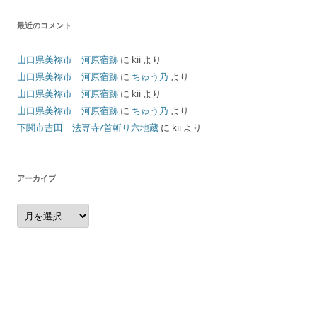
最近のコメント
山口県美祢市 河原宿跡
に
kii
より
山口県美祢市 河原宿跡
に
ちゅう乃
より
山口県美祢市 河原宿跡
に
kii
より
山口県美祢市 河原宿跡
に
ちゅう乃
より
下関市吉田 法専寺/首斬り六地蔵
に
kii
より
アーカイブ
ア
ー
カ
イ
ブ