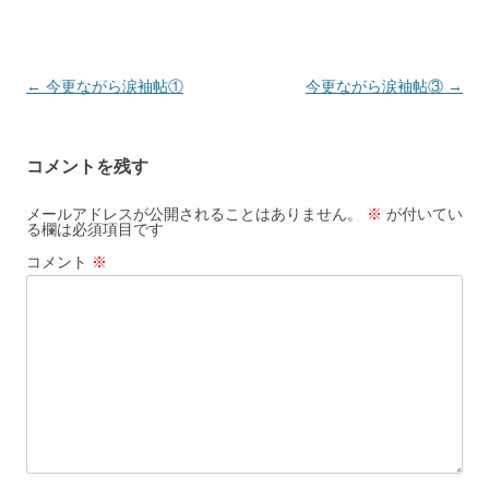
←
今更ながら涙袖帖①
今更ながら涙袖帖③
→
投
稿
ナ
コメントを残す
ビ
ゲ
メールアドレスが公開されることはありません。
※
が付いてい
る欄は必須項目です
ー
コメント
※
シ
ョ
ン