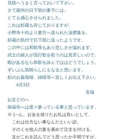
兄様へうまく言っておいて下さい。
さて薩州の日下部の妻子には
、
とても
感心させられました。
これは杉蔵も存じておりますが、
小野寺十内より妻方へ送られた涙襟集を、
杉蔵の気付で日下部に送ったようです。
この中には和歌等もあり悲しさが溢れます。
武士の婦人が流行歌を歌うのは見苦しいので、
暇があるなら和歌を詠んでははどうでしょう。
ずいぶん気晴らしにもなると思います。
杉のお義母様、姉様等へ宜しくお伝え下さい。
4月3日
玄瑞
お文どのへ
保福寺へは度々参っている事と思っています。
※う~ん。お金を借りたお礼は良いとして、
これは仕方ない事なんだといい訳。
そのくせ他人の妻を褒めて注文を付ける。
文がこれを読んでどう思ったか不明ですが、