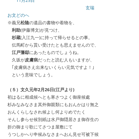
11月25日
玄瑞
お文どのへ
※義兄
松陰
の遺品の書物や着物を、
利助
(伊藤博文)が見つけ、
杉蔵
(入江九一)に持って帰らせるとの事。
伝馬町から貰い受けたとも思えませんので、
江戸藩邸
にあったものでしょうね。
久坂が
皮膚病
だったと読む人もいますが、
｢皮膚病さえ出来ないくらい元気ですよ！｣
という意味でしょう。
（５）文久元年2月26日(江戸より)
初はるに相成候へとも寒さつよく御座候處
杉みなみなさま其外御親類にもおんかはり無之
おんくらしなされ候よし何よりめでたく
そんし参らせ候別紙は水戸御隠居さま御存生の
折の御まり歌にてさつま屋敷にて
うつしかへり申候みなさまへおん見せ可被下候