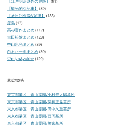
【江戸明治以外の史跡】
(91)
【観光的な記事】
(89)
【旅日記/戦記/足跡】
(188)
彦島
(13)
高杉晋作まとめ
(117)
吉田松陰まとめ
(123)
中山忠光まとめ
(39)
白石正一郎まとめ
(30)
♡miyo&yuki☆
(129)
最近の投稿
東京都港区 青山霊園/小村寿太郎墓所
東京都港区 青山霊園/保科正益墓所
東京都港区 青山霊園/田中久重墓所
東京都港区 青山霊園/西周墓所
東京都港区 青山霊園/勝家墓所