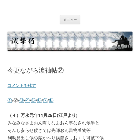
コ
ン
テ
試撃行
幕末維新の史跡等
ン
ツ
メニュー
へ
ス
キ
ッ
プ
今更ながら涙袖帖②
コメントを残す
①
/②/
③
/
④
/
⑤
/
⑥
/
⑦
/
⑧
（４）万永元年11月25日(江戸より)
みなみなさまおん障りなふおん事なされ候半と
そんし参らせ候さては先師おん書物着物等
利助見出し候杉蔵かへり候節さしおくり可被下候