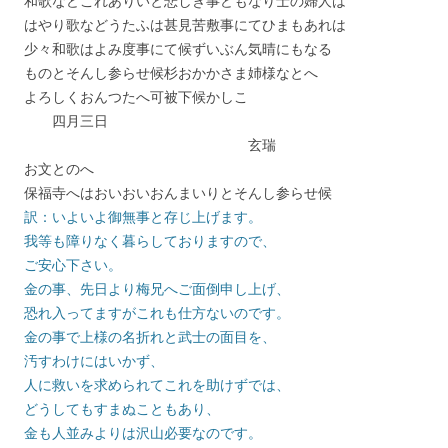
和歌などこれありいと悲しき事どもなり士の婦人は
はやり歌などうたふは甚見苦敷事にてひまもあれは
少々和歌はよみ度事にて候ずいぶん気晴にもなる
ものとそんし参らせ候杉おかかさま姉様なとへ
よろしくおんつたへ可被下候かしこ
四月三日
玄瑞
お文とのへ
保福寺へはおいおいおんまいりとそんし参らせ候
訳：いよいよ御無事と存じ上げます。
我等も障りなく暮らしておりますので、
ご安心下さい。
金の事、先日より梅兄へご面倒申し上げ、
恐れ入ってますがこれも仕方ないのです。
金の事で上様の名折れと武士の面目を、
汚すわけにはいかず、
人に救いを求められてこれを助けずでは、
どうしてもすまぬこともあり、
金も人並みよりは沢山必要なのです。