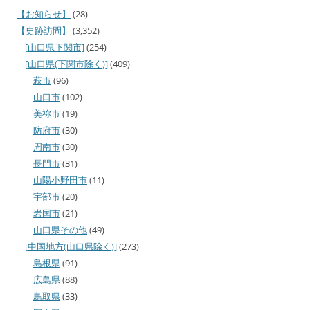
【お知らせ】
(28)
【史跡訪問】
(3,352)
[山口県下関市]
(254)
[山口県(下関市除く)]
(409)
萩市
(96)
山口市
(102)
美祢市
(19)
防府市
(30)
周南市
(30)
長門市
(31)
山陽小野田市
(11)
宇部市
(20)
岩国市
(21)
山口県その他
(49)
[中国地方(山口県除く)]
(273)
島根県
(91)
広島県
(88)
鳥取県
(33)