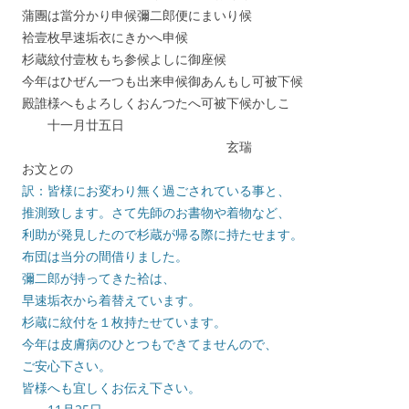
蒲團は當分かり申候彌二郎便にまいり候
袷壹枚早速垢衣にきかへ申候
杉蔵紋付壹枚もち参候よしに御座候
今年はひぜん一つも出来申候御あんもし可被下候
殿誰様へもよろしくおんつたへ可被下候かしこ
十一月廿五日
玄瑞
お文との
訳：皆様にお変わり無く過ごされている事と、
推測致します。さて先師のお書物や着物など、
利助が発見したので杉蔵が帰る際に持たせます。
布団は当分の間借りました。
彌二郎が持ってきた袷は、
早速垢衣から着替えています。
杉蔵に紋付を１枚持たせています。
今年は皮膚病のひとつもできてませんので、
ご安心下さい。
皆様へも宜しくお伝え下さい。