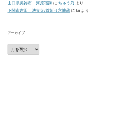
山口県美祢市 河原宿跡
に
ちゅう乃
より
下関市吉田 法専寺/首斬り六地蔵
に
kii
より
アーカイブ
ア
ー
カ
イ
ブ