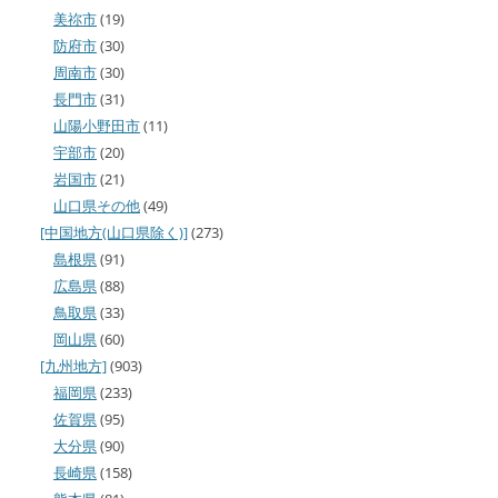
美祢市
(19)
防府市
(30)
周南市
(30)
長門市
(31)
山陽小野田市
(11)
宇部市
(20)
岩国市
(21)
山口県その他
(49)
[中国地方(山口県除く)]
(273)
島根県
(91)
広島県
(88)
鳥取県
(33)
岡山県
(60)
[九州地方]
(903)
福岡県
(233)
佐賀県
(95)
大分県
(90)
長崎県
(158)