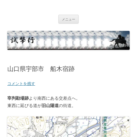
コ
ン
テ
試撃行
幕末維新の史跡等
ン
ツ
メニュー
へ
ス
キ
ッ
プ
山口県宇部市 船木宿跡
コメントを残す
宰判勘場跡
より南西にある交差点へ。
東西に延びる道が
旧山陽道
の街道。