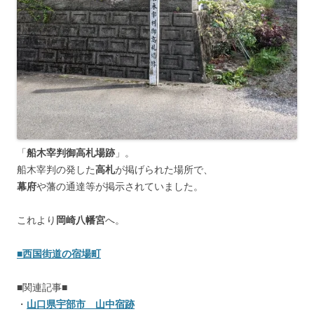
「
船木宰判御高札場跡
」。
船木宰判の発した
高札
が掲げられた場所で、
幕府
や藩の通達等が掲示されていました。
これより
岡崎八幡宮
へ。
■西国街道の宿場町
■関連記事■
・
山口県宇部市 山中宿跡