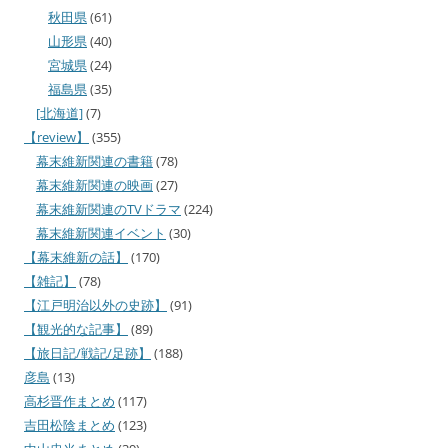
秋田県
(61)
山形県
(40)
宮城県
(24)
福島県
(35)
[北海道]
(7)
【review】
(355)
幕末維新関連の書籍
(78)
幕末維新関連の映画
(27)
幕末維新関連のTVドラマ
(224)
幕末維新関連イベント
(30)
【幕末維新の話】
(170)
【雑記】
(78)
【江戸明治以外の史跡】
(91)
【観光的な記事】
(89)
【旅日記/戦記/足跡】
(188)
彦島
(13)
高杉晋作まとめ
(117)
吉田松陰まとめ
(123)