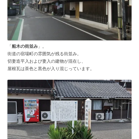
「
船木の街並み
」。
街道の宿場町の雰囲気が残る街並み。
切妻造平入および妻入の建物が混在し、
屋根瓦は茶色と黒色が入り混じっています。