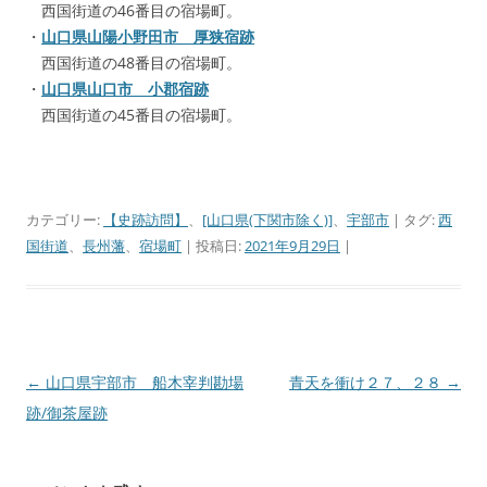
西国街道の46番目の宿場町。
・
山口県山陽小野田市 厚狭宿跡
西国街道の48番目の宿場町。
・
山口県山口市 小郡宿跡
西国街道の45番目の宿場町。
カテゴリー:
【史跡訪問】
、
[山口県(下関市除く)]
、
宇部市
| タグ:
西
国街道
、
長州藩
、
宿場町
| 投稿日:
2021年9月29日
|
←
山口県宇部市 船木宰判勘場
青天を衝け２７、２８
→
投
跡/御茶屋跡
稿
ナ
ビ