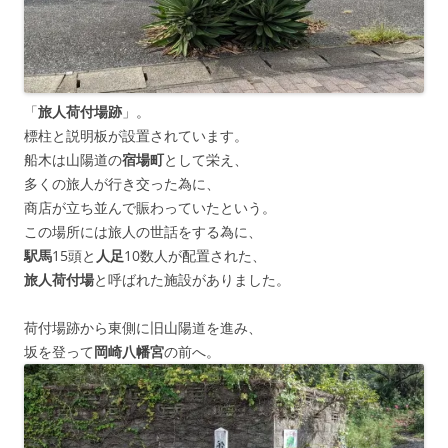
「
旅人荷付場跡
」。
標柱と説明板が設置されています。
船木は山陽道の
宿場町
として栄え、
多くの旅人が行き交った為に、
商店が立ち並んで賑わっていたという。
この場所には旅人の世話をする為に、
駅馬
15頭と
人足
10数人が配置された、
旅人荷付場
と呼ばれた施設がありました。
荷付場跡から東側に旧山陽道を進み、
坂を登って
岡崎八幡宮
の前へ。