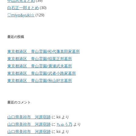
中山忠光まとめ
(39)
白石正一郎まとめ
(30)
♡miyo&yuki☆
(129)
最近の投稿
東京都港区 青山霊園/松代藩真田家墓所
東京都港区 青山霊園/稲葉正邦墓所
東京都港区 青山霊園/廣瀬武夫墓所
東京都港区 青山霊園/武者小路家墓所
東京都港区 青山霊園/秋山好古墓所
最近のコメント
山口県美祢市 河原宿跡
に
kii
より
山口県美祢市 河原宿跡
に
ちゅう乃
より
山口県美祢市 河原宿跡
に
kii
より