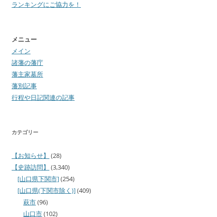
ランキングにご協力を！
メニュー
メイン
諸藩の藩庁
藩主家墓所
藩別記事
行程や日記関連の記事
カテゴリー
【お知らせ】
(28)
【史跡訪問】
(3,340)
[山口県下関市]
(254)
[山口県(下関市除く)]
(409)
萩市
(96)
山口市
(102)