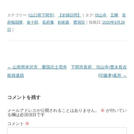
カテゴリー:
[山口県下関市]
、
【史跡訪問】
| タグ:
功山寺
、
五卿
、
長
府報国隊
、
泉十郎
、
長府藩
、
剣術家
、
曹洞宗
| 投稿日:
2020年6月28
日
|
←
山形県米沢市 憂国志士雲井
下関市長府 功山寺/豊永長吉
投
龍雄遺蹟
(印藤聿)墓所
→
稿
ナ
ビ
コメントを残す
ゲ
ー
メールアドレスが公開されることはありません。
※
が付いてい
る欄は必須項目です
シ
コメント
※
ョ
ン