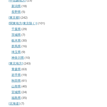
[甲信越地方]
(23)
新潟県
(18)
長野県
(5)
[東京都]
(242)
[関東地方(東京除く)]
(101)
千葉県
(29)
茨城県
(7)
栃木県
(30)
群馬県
(16)
埼玉県
(9)
神奈川県
(10)
[東北地方]
(243)
青森県
(63)
岩手県
(19)
秋田県
(61)
山形県
(40)
宮城県
(24)
福島県
(35)
[北海道]
(7)