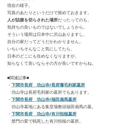
現在の様子。
写真のあたりというだけで留めておきます。
人が詰腹を切らされた場所
だったってのも、
気持ちの良いものではないでしょうから。
そういう場所は日本中に沢山ありますし、
自分の家だってどうだかわかりません。
いちいちそんなこと気にしてたら、
日本のどこにも住めなくなりますが、
知らなくて良いならその方が良いですからね。
■関連記事■
・
下関市長府 功山寺/長府藩毛利家墓所
功山寺は長府毛利家の墓所でもあります。
・
下関市長府 功山寺/福田扇馬墓所
功山寺墓地にある集堂場教頭福田扇馬の墓。
・
下関市長府 功山寺/有川恒槌墓所
禁門の変で戦死した有川恒槌の墓所。