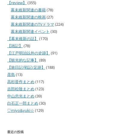
【review】
(355)
幕末維新関連の書籍
(78)
幕末維新関連の映画
(27)
幕末維新関連のTVドラマ
(224)
幕末維新関連イベント
(30)
【幕末維新の話】
(170)
【雑記】
(78)
【江戸明治以外の史跡】
(91)
【観光的な記事】
(89)
【旅日記/戦記/足跡】
(188)
彦島
(13)
高杉晋作まとめ
(117)
吉田松陰まとめ
(123)
中山忠光まとめ
(39)
白石正一郎まとめ
(30)
♡miyo&yuki☆
(129)
最近の投稿