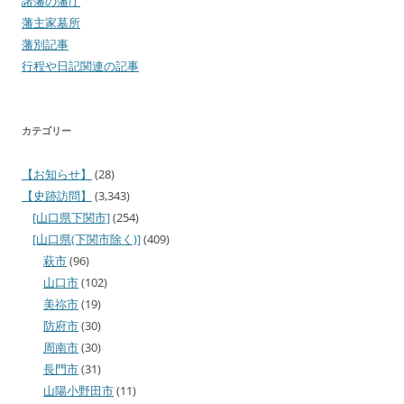
諸藩の藩庁
藩主家墓所
藩別記事
行程や日記関連の記事
カテゴリー
【お知らせ】
(28)
【史跡訪問】
(3,343)
[山口県下関市]
(254)
[山口県(下関市除く)]
(409)
萩市
(96)
山口市
(102)
美祢市
(19)
防府市
(30)
周南市
(30)
長門市
(31)
山陽小野田市
(11)