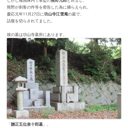
しかし報国隊内で軍監の
熊野九郎
と対立し、
熊野が刺客の件等を密告した為に捕らえられ、
慶応元年11月27日に
功山寺江雪庵
の庭で、
詰腹を切らされてました。
彼の墓は功山寺墓所にあります。
「
贈正五位泉十郎墓
」。