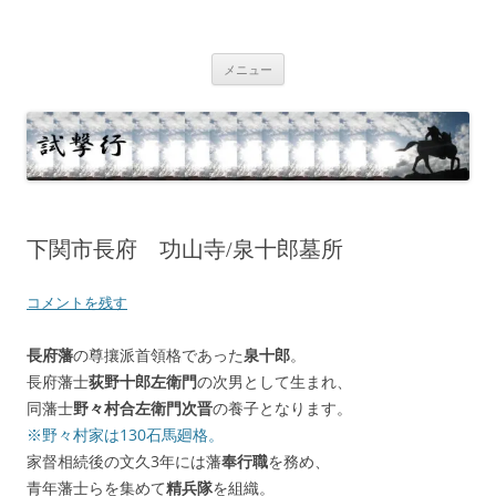
コ
ン
テ
試撃行
幕末維新の史跡等
ン
ツ
メニュー
へ
ス
キ
ッ
プ
下関市長府 功山寺/泉十郎墓所
コメントを残す
長府藩
の尊攘派首領格であった
泉十郎
。
長府藩士
荻野十郎左衛門
の次男として生まれ、
同藩士
野々村合左衛門次晋
の養子となります。
※野々村家は130石馬廻格。
家督相続後の文久3年には藩
奉行職
を務め、
青年藩士らを集めて
精兵隊
を組織。