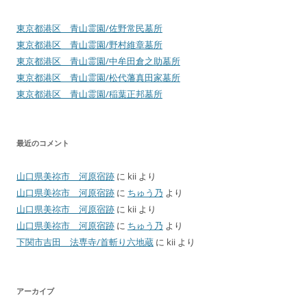
東京都港区 青山霊園/佐野常民墓所
東京都港区 青山霊園/野村維章墓所
東京都港区 青山霊園/中牟田倉之助墓所
東京都港区 青山霊園/松代藩真田家墓所
東京都港区 青山霊園/稲葉正邦墓所
最近のコメント
山口県美祢市 河原宿跡
に
kii
より
山口県美祢市 河原宿跡
に
ちゅう乃
より
山口県美祢市 河原宿跡
に
kii
より
山口県美祢市 河原宿跡
に
ちゅう乃
より
下関市吉田 法専寺/首斬り六地蔵
に
kii
より
アーカイブ