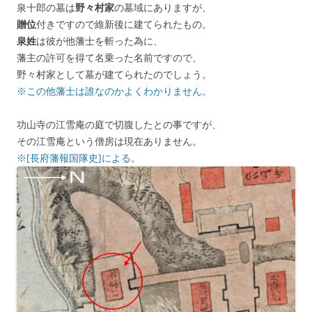
泉十郎の墓は
野々村家
の墓域にありますが、
贈位
付きですので維新後に建てられたもの。
泉姓
は彼が他藩士を斬った為に、
藩主の許可を得て名乗った名前ですので、
野々村家として墓が建てられたのでしょう。
※この他藩士は誰なのかよくわかりません。
功山寺の江雪庵の庭で切腹したとの事ですが、
その江雪庵という僧房は現在ありません。
※[長府藩報国隊史]による。