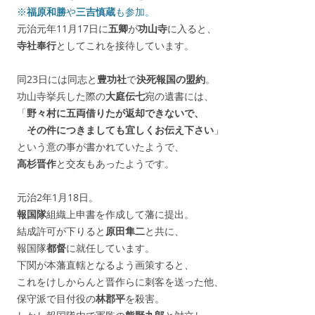
※
福原和勝
や
三吉慎蔵
も参加。
元治元年11月17日に
五卿
が
功山寺
に入ると、
寺社奉行
としてこれを接待しています。
同23日には同志と
豊功社
で
決死報国の盟約
。
功山寺挙兵した際の
大庭伝七
宛の遺書には、
「
野々村に五両借りたが返却できないで、
その件につきましても宜しくお伝え下さい
」
という意の事が書かれていたようで、
高杉晋作
と交友もあったようです。
元治2年1月18日。
報国隊
組織上申書を作成して藩に提出。
結成許可が下りると
原田隼二
と共に、
報国隊
都督
に就任しています。
下関が本藩直轄となるよう画策すると、
これをけしからんと晋作らに刺客を送った他、
保守派で目付役の
林郡平
を殺害。