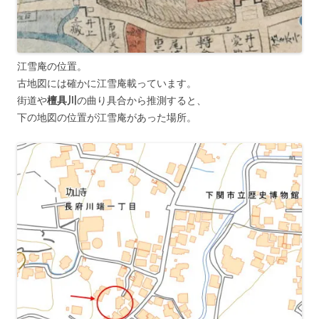
江雪庵の位置。
古地図には確かに江雪庵載っています。
街道や
檀具川
の曲り具合から推測すると、
下の地図の位置が江雪庵があった場所。