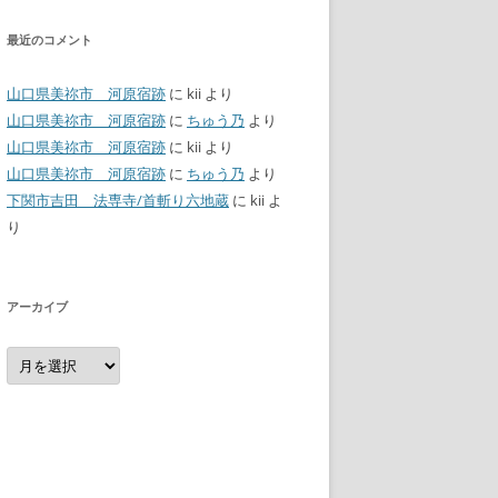
最近のコメント
山口県美祢市 河原宿跡
に
kii
より
山口県美祢市 河原宿跡
に
ちゅう乃
より
山口県美祢市 河原宿跡
に
kii
より
山口県美祢市 河原宿跡
に
ちゅう乃
より
下関市吉田 法専寺/首斬り六地蔵
に
kii
よ
り
アーカイブ
ア
ー
カ
イ
ブ