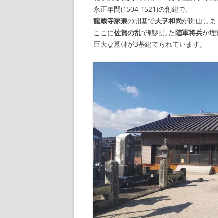
永正年間(1504-1521)の創建で、
龍蔵寺家兼
の開基で
天亨和尚
が開山しま
ここに
佐賀の乱
で戦死した
陸軍将兵
が埋
巨大な墓碑が3基建てられています。