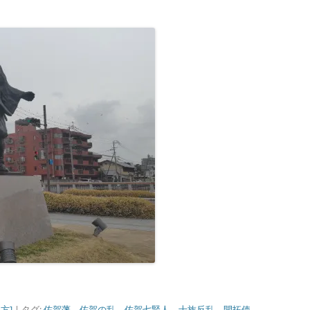
方]
| タグ:
佐賀藩
、
佐賀の乱
、
佐賀七賢人
、
士族反乱
、
開拓使