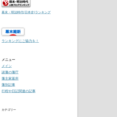
幕末・明治時代(日本史)ランキング
ランキングにご協力を！
メニュー
メイン
諸藩の藩庁
藩主家墓所
藩別記事
行程や日記関連の記事
カテゴリー