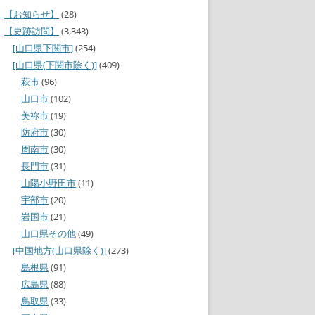
【お知らせ】
(28)
【史跡訪問】
(3,343)
[山口県下関市]
(254)
[山口県(下関市除く)]
(409)
萩市
(96)
山口市
(102)
美祢市
(19)
防府市
(30)
周南市
(30)
長門市
(31)
山陽小野田市
(11)
宇部市
(20)
岩国市
(21)
山口県その他
(49)
[中国地方(山口県除く)]
(273)
島根県
(91)
広島県
(88)
鳥取県
(33)