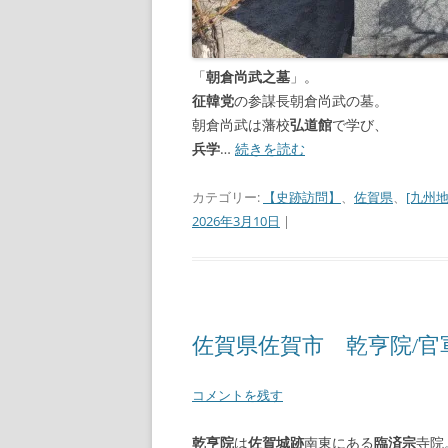
「
朝倉尚武之墓
」。
征韓党
の参謀長朝倉尚武の墓。
朝倉尚武は藩校
弘道館
で学び、
兵学
…
続きを読む
カテゴリー:
【史跡訪問】
、
佐賀県
、
[九州地
2026年3月10日
|
佐賀県佐賀市 乾亨院/官
コメントを残す
乾亨院
は
佐賀城跡
南東にある
臨済宗
寺院