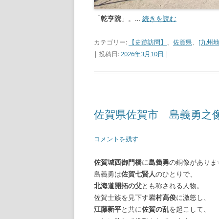
「
乾亨院
」。…
続きを読む
カテゴリー:
【史跡訪問】
、
佐賀県
、
[九州地
| 投稿日:
2026年3月10日
|
佐賀県佐賀市 島義勇之
コメントを残す
佐賀城西御門橋
に
島義勇
の銅像がありま
島義勇は
佐賀七賢人
のひとりで、
北海道開拓の父
とも称される人物。
佐賀士族を見下す
岩村高俊
に激怒し、
江藤新平
と共に
佐賀の乱
を起こして、