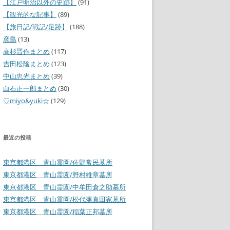
【江戸明治以外の史跡】
(91)
【観光的な記事】
(89)
【旅日記/戦記/足跡】
(188)
彦島
(13)
高杉晋作まとめ
(117)
吉田松陰まとめ
(123)
中山忠光まとめ
(39)
白石正一郎まとめ
(30)
♡miyo&yuki☆
(129)
最近の投稿
東京都港区 青山霊園/佐野常民墓所
東京都港区 青山霊園/野村維章墓所
東京都港区 青山霊園/中牟田倉之助墓所
東京都港区 青山霊園/松代藩真田家墓所
東京都港区 青山霊園/稲葉正邦墓所