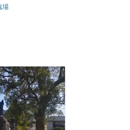
魂場
九州/沖縄地方
■温泉町
●天皇陵
【藩主家墓所】九州/沖縄地方
九州諸藩の支城など
■甲州街道の宿場町
■西国街道の宿場町
■京街道の宿場町
岡山藩家老家の墓所
九州諸藩の主な家老家墓所
■歴史的な町並み
●著名な豪商
【将軍家墓所】
薩摩藩の外城御仮屋
旗本陣屋
■山陰街道の宿場町
■紀州街道の宿場町
長州藩家老家の墓所
佐賀藩家老家の墓所
旗本家墓所
■島まとめ
●著名な遊郭跡
■長崎街道の宿場町
■出雲街道の宿場町
熊本藩家老家の墓所
。
●著名な道場･私塾跡
■薩摩街道の宿場町
■中津街道の宿場町
薩摩藩家老家の墓所
●名水百選
■唐津街道の宿場町
●日本100名城
■秋月街道の宿場町
●キリシタン関連
■平戸往還の宿場町
●銘菓･名物
■豊後(肥後)街道の宿場町
●情報募集
■日向街道の宿場町
■赤間関街道/萩往還の宿場町