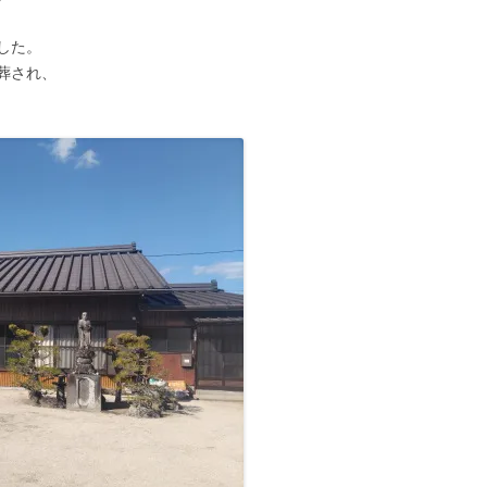
した。
葬され、