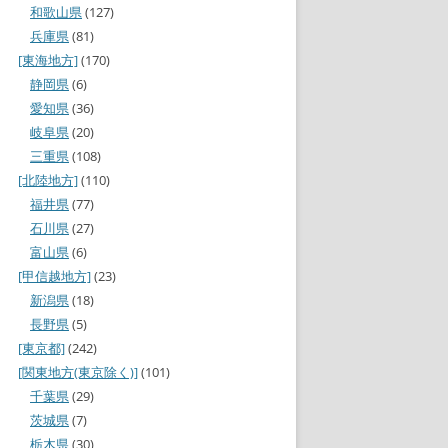
和歌山県
(127)
兵庫県
(81)
[東海地方]
(170)
静岡県
(6)
愛知県
(36)
岐阜県
(20)
三重県
(108)
[北陸地方]
(110)
福井県
(77)
石川県
(27)
富山県
(6)
[甲信越地方]
(23)
新潟県
(18)
長野県
(5)
[東京都]
(242)
[関東地方(東京除く)]
(101)
千葉県
(29)
茨城県
(7)
栃木県
(30)