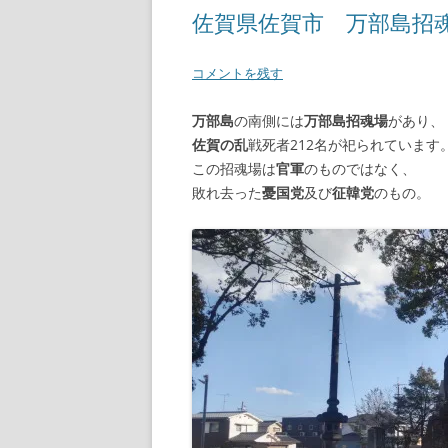
佐賀県佐賀市 万部島招
【諸藩藩庁】
コメントを残す
【幕府拠点】
万部島
の南側には
万部島招魂場
があり、
【朝廷】
佐賀の乱
戦死者212名が祀られています
この招魂場は
官軍
のものではなく、
敗れ去った
憂国党
及び
征韓党
のもの。