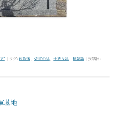
方]
| タグ:
佐賀藩
、
佐賀の乱
、
士族反乱
、
征韓論
| 投稿日:
軍墓地
。