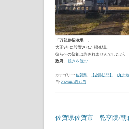
「
万部島招魂場
」。
大正9年に設置された招魂場。
彼らへの祭祀は許されませんでしたが、
政府
…
続きを読む
カテゴリー:
佐賀県
、
【史跡訪問】
、
[九州地
日:
2026年3月12日
|
佐賀県佐賀市 乾亨院/朝