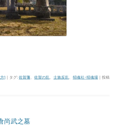
■その他の宿場町
方]
| タグ:
佐賀藩
、
佐賀の乱
、
士族反乱
、
招魂社･招魂場
| 投稿
倉尚武之墓