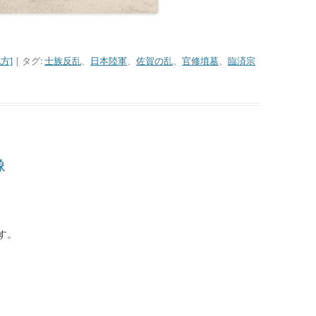
方]
| タグ:
士族反乱
、
日本陸軍
、
佐賀の乱
、
官修墳墓
、
臨済宗
像
す。