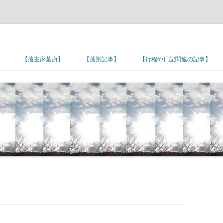
】
【藩主家墓所】
【藩別記事】
【行程や日記関連の記事】
北海道/東北地方
【藩主家墓所】北海道/東北地方
東北諸藩の支城など
東北諸藩の主な家老家墓所
■旅日記/戦記/足跡
関東地方
■文化/文政/天保/弘化年間
【藩主家墓所】関東地方
関東諸藩の支城など
仙台藩家老家の墓所
関東諸藩の主な家老家墓所
■カピタン江戸参府
甲信越地方
■嘉永年間
【幕末維新人物の墓所】
【藩主家墓所】甲信越地方
甲信越諸藩の主な家老家墓所
■朝鮮通信使の行程
北陸地方
■安政年間
【招魂場/官修墳墓等】
【長州藩の諸砲台(台場)跡】
【藩主家墓所】北陸地方
北陸諸藩の支城など
北陸諸藩の主な家老家墓所
■琉球使節の江戸上り
東海地方
■蔓延/文久年間
【幕末維新関連の名数】
■五街道の宿場町
【藩主家墓所】東海地方
東海諸藩の支城など
■東海道の宿場町
加賀藩家老家の墓所
東海諸藩の主な家老家墓所
近畿地方
■元治/慶応年間
【公家の墓所】
■主要脇街道の宿場町
●著名な神社･神宮
【藩主家墓所】近畿地方
紀州藩の支城
■中山道の宿場町
■羽州街道の宿場町
尾張藩家老家の墓所
近畿諸藩の主な家老家墓所
中国地方
■明治初期
■その他の街道の宿場町
●著名な寺院
【藩主家墓所】中国地方
中国諸藩の支城など
■奥州街道の宿場町
■北陸街道の宿場町
■北国(善光寺)街道の宿場町
桑名藩家老家の墓所
紀州藩家老家の墓所
中国諸藩の主な家老家墓所
四国地方
■湊町
●日本の孔子廟
【藩主家墓所】四国地方
長州藩の各施設
四国諸藩の支城など
■日光街道の宿場町
■伊勢街道/別街道/本街道の宿場町
■西近江路の宿場町
■防長の諸浦
津藩家老家の墓所
鳥取藩家老家の墓所
四国諸藩の主な家老家墓所