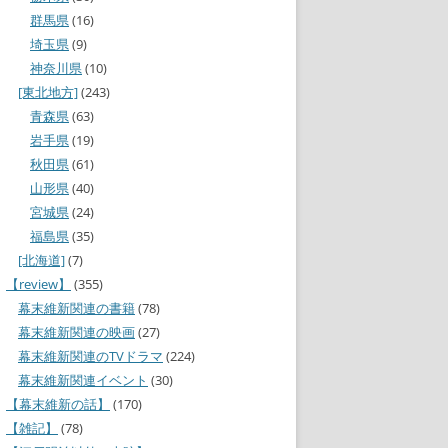
群馬県
(16)
埼玉県
(9)
神奈川県
(10)
[東北地方]
(243)
青森県
(63)
岩手県
(19)
秋田県
(61)
山形県
(40)
宮城県
(24)
福島県
(35)
[北海道]
(7)
【review】
(355)
幕末維新関連の書籍
(78)
幕末維新関連の映画
(27)
幕末維新関連のTVドラマ
(224)
幕末維新関連イベント
(30)
【幕末維新の話】
(170)
【雑記】
(78)