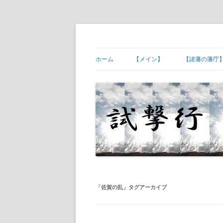
コ
ン
テ
幕末維新の史跡等
試撃行
ン
ツ
ホーム
【メイン】
【諸藩の藩庁
へ
ス
キ
【ご挨拶】
【諸藩藩庁】
ッ
プ
【幕末維新の現場】
【諸藩藩庁】
【幕末人物の墓所】
【諸藩藩庁】
【砲台(台場)跡】
【諸藩藩庁】
【宿場町や歴史ある町村】
【諸藩藩庁】
【その他】
【諸藩藩庁】
「
佐賀の乱
」タグアーカイブ
【諸藩藩庁】
【諸藩藩庁】