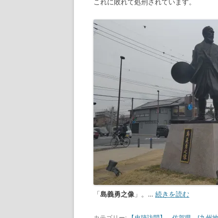
これに敗れて処刑されています。
「
島義勇之像
」。…
続きを読む
カテゴリー:
【史跡訪問】
、
佐賀県
、
[九州地