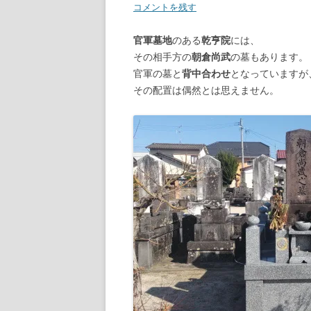
コメントを残す
官軍墓地
のある
乾亨院
には、
その相手方の
朝倉尚武
の墓もあります。
官軍の墓と
背中合わせ
となっていますが
その配置は偶然とは思えません。