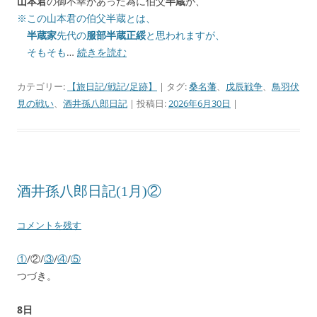
山本君
の御不幸があった為に伯父
半蔵
が、
※この山本君の伯父半蔵とは、
半蔵家
先代の
服部半蔵正綏
と思われますが、
そもそも
…
続きを読む
カテゴリー:
【旅日記/戦記/足跡】
| タグ:
桑名藩
、
戊辰戦争
、
鳥羽伏
見の戦い
、
酒井孫八郎日記
| 投稿日:
2026年6月30日
|
酒井孫八郎日記(1月)②
コメントを残す
①
/②/
③
/
④
/
⑤
つづき。
8日