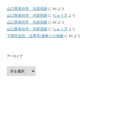
山口県美祢市 河原宿跡
に
kii
より
山口県美祢市 河原宿跡
に
ちゅう乃
より
山口県美祢市 河原宿跡
に
kii
より
山口県美祢市 河原宿跡
に
ちゅう乃
より
下関市吉田 法専寺/首斬り六地蔵
に
kii
より
アーカイブ
ア
ー
カ
イ
ブ