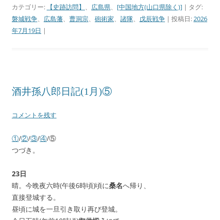
カテゴリー:
【史跡訪問】
、
広島県
、
[中国地方(山口県除く)]
| タグ:
磐城戦争
、
広島藩
、
曹洞宗
、
砲術家
、
諸隊
、
戊辰戦争
| 投稿日:
2026
年7月19日
|
酒井孫八郎日記(1月)⑤
コメントを残す
①
/
②
/
③
/
④
/⑤
つづき。
23日
晴。今晩夜六時(午後6時頃)頃に
桑名
へ帰り、
直接登城する。
昼頃に城を一旦引き取り再び登城。