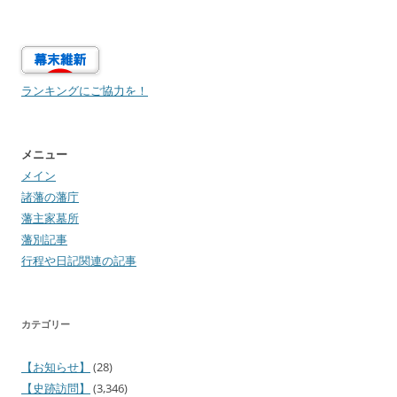
ョ
ン
ランキングにご協力を！
メニュー
メイン
諸藩の藩庁
藩主家墓所
藩別記事
行程や日記関連の記事
カテゴリー
【お知らせ】
(28)
【史跡訪問】
(3,346)