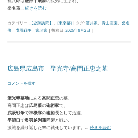
孫八郎は
服部半蔵家
の次男に生まれ、
桑名藩…
続きを読む
カテゴリー:
【史跡訪問】
、
[東京都]
| タグ:
酒井家
、
青山霊園
、
桑名
藩
、
戊辰戦争
、
家老家
| 投稿日:
2026年8月2日
|
広島県広島市 聖光寺/高間正忠之墓
コメントを残す
聖光寺墓地
にある
高間正忠
の墓。
高間正忠は
広島藩
の
砲術家
で、
戊辰戦争
で
神機隊
の
砲術長
として活躍。
平潟口
で
奥羽越列藩同盟
と戦い、
激戦を繰り返した末に戦死しています。…
続きを読む