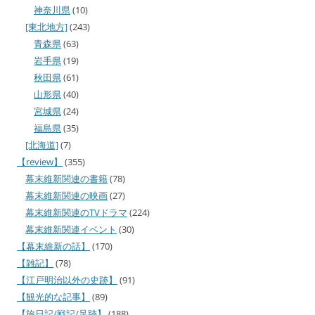
神奈川県
(10)
[東北地方]
(243)
青森県
(63)
岩手県
(19)
秋田県
(61)
山形県
(40)
宮城県
(24)
福島県
(35)
[北海道]
(7)
【review】
(355)
幕末維新関連の書籍
(78)
幕末維新関連の映画
(27)
幕末維新関連のTVドラマ
(224)
幕末維新関連イベント
(30)
【幕末維新の話】
(170)
【雑記】
(78)
【江戸明治以外の史跡】
(91)
【観光的な記事】
(89)
【旅日記/戦記/足跡】
(188)