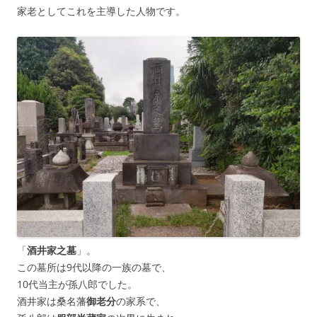
家老としてこれを主導した人物です。
「
酒井家之墓
」。
この墓所は9代以降の一族の墓で、
10代当主が孫八郎でした。
酒井家は桑名藩
御老分
の家系で、