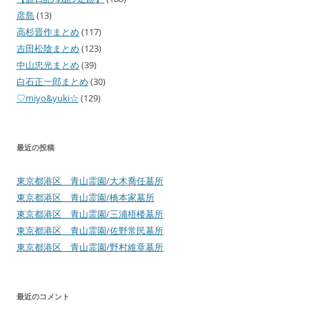
彦島
(13)
高杉晋作まとめ
(117)
吉田松陰まとめ
(123)
中山忠光まとめ
(39)
白石正一郎まとめ
(30)
♡miyo&yuki☆
(129)
最近の投稿
東京都港区 青山霊園/大木喬任墓所
東京都港区 青山霊園/橋本家墓所
東京都港区 青山霊園/三浦梧楼墓所
東京都港区 青山霊園/佐野常民墓所
東京都港区 青山霊園/野村維章墓所
最近のコメント