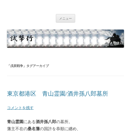
コ
ン
試撃行
テ
幕末維新の史跡等
ン
ツ
メニュー
へ
ス
キ
ッ
プ
「
戊辰戦争
」タグアーカイブ
東京都港区 青山霊園/酒井孫八郎墓所
コメントを残す
青山霊園
にある
酒井孫八郎
の墓所。
藩主不在の
桑名藩
の国許を恭順に纏め、