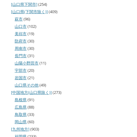
[山口県下関市]
(254)
[山口県(下関市除く)]
(409)
萩市
(96)
山口市
(102)
美祢市
(19)
防府市
(30)
周南市
(30)
長門市
(31)
山陽小野田市
(11)
宇部市
(20)
岩国市
(21)
山口県その他
(49)
[中国地方(山口県除く)]
(273)
島根県
(91)
広島県
(88)
鳥取県
(33)
岡山県
(60)
[九州地方]
(903)
福岡県
(233)