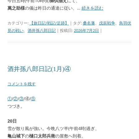
今日五時(午前10時頃)
御供揃え
にて、
萬之助様
の儀は昨日の通達に従い、…
続きを読む
カテゴリー:
【旅日記/戦記/足跡】
| タグ:
桑名藩
、
戊辰戦争
、
鳥羽伏
見の戦い
、
酒井孫八郎日記
| 投稿日:
2026年7月2日
|
酒井孫八郎日記(1月)④
コメントを残す
①
/
②
/
③
/④/
⑤
つづき。
20日
雪が散り風が強い。今晩八ツ半(午前4時)過ぎ、
亀山城下
の
樋口太郎兵衛
の屋敷へ到着。