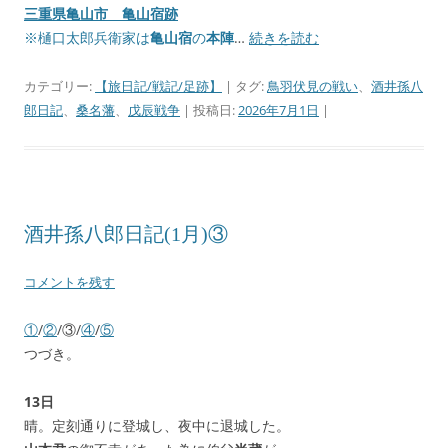
三重県亀山市 亀山宿跡
※樋口太郎兵衛家は
亀山宿
の
本陣
…
続きを読む
カテゴリー:
【旅日記/戦記/足跡】
| タグ:
鳥羽伏見の戦い
、
酒井孫八
郎日記
、
桑名藩
、
戊辰戦争
| 投稿日:
2026年7月1日
|
酒井孫八郎日記(1月)③
コメントを残す
①
/
②
/③/
④
/
⑤
つづき。
13日
晴。定刻通りに登城し、夜中に退城した。