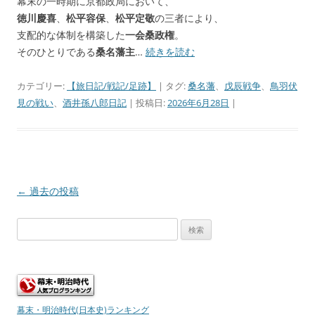
幕末の一時期に京都政局において、
徳川慶喜
、
松平容保
、
松平定敬
の三者により、
支配的な体制を構築した
一会桑政権
。
そのひとりである
桑名藩主
…
続きを読む
カテゴリー:
【旅日記/戦記/足跡】
| タグ:
桑名藩
、
戊辰戦争
、
鳥羽伏
見の戦い
、
酒井孫八郎日記
| 投稿日:
2026年6月28日
|
投
←
過去の投稿
稿
検
ナ
索:
ビ
ゲ
ー
シ
幕末・明治時代(日本史)ランキング