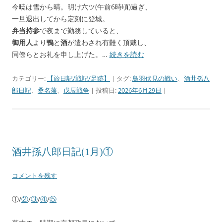
今暁は雪から晴。明け六ツ(午前6時頃)過ぎ、
一旦退出してから定刻に登城。
弁当持参
で夜まで勤務していると、
御用人
より
鴨
と
酒
が遣わされ有難く頂戴し、
同僚らとお礼を申し上げた。…
続きを読む
カテゴリー:
【旅日記/戦記/足跡】
| タグ:
鳥羽伏見の戦い
、
酒井孫八
郎日記
、
桑名藩
、
戊辰戦争
| 投稿日:
2026年6月29日
|
酒井孫八郎日記(1月)①
コメントを残す
①/
②
/
③
/
④
/
⑤