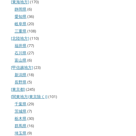
[東海地方]
(170)
静岡県
(6)
愛知県
(36)
岐阜県
(20)
三重県
(108)
[北陸地方]
(110)
福井県
(77)
石川県
(27)
富山県
(6)
[甲信越地方]
(23)
新潟県
(18)
長野県
(5)
[東京都]
(245)
[関東地方(東京除く)]
(101)
千葉県
(29)
茨城県
(7)
栃木県
(30)
群馬県
(16)
埼玉県
(9)