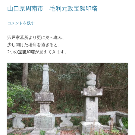
山口県周南市 毛利元政宝篋印塔
コメントを残す
宍戸家墓所より更に奥へ進み、
少し開けた場所を過ぎると、
2つの
宝篋印塔
が見えてきます。