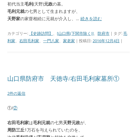
初代当主
毛利
(天野)
元政
の墓。
毛利元就
の七男として生まれますが、
天野家
の家督相続に元就が介入し、…
続きを読む
カテゴリー:
【史跡訪問】
、
[山口県(下関市除く)]
、
防府市
| タグ:
毛
利家
、
右田毛利家
、
一門八家
、
家老家
| 投稿日:
2016年12月4日
|
山口県防府市 天徳寺/右田毛利家墓所①
2件の返信
①/
②
右田毛利家
は
毛利元就
の七男
天野元政
が、
周防三丘
1万石を与えられていたのを、