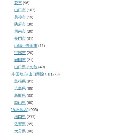
萩市
(96)
山口市
(102)
美祢市
(19)
防府市
(30)
周南市
(30)
長門市
(31)
山陽小野田市
(11)
宇部市
(20)
岩国市
(21)
山口県その他
(49)
[中国地方(山口県除く)]
(273)
島根県
(91)
広島県
(88)
鳥取県
(33)
岡山県
(60)
[九州地方]
(903)
福岡県
(233)
佐賀県
(95)
大分県
(90)