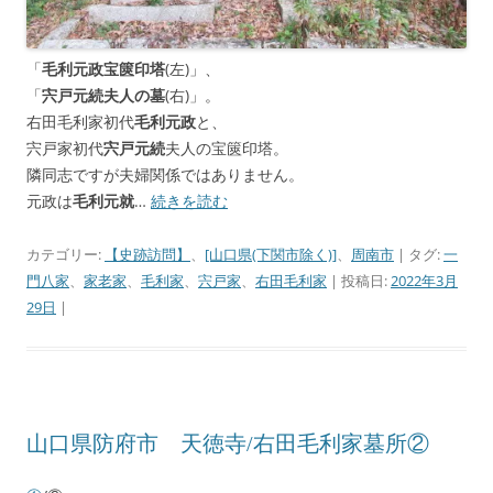
「
毛利元政宝篋印塔
(左)」、
「
宍戸元続夫人の墓
(右)」。
右田毛利家初代
毛利元政
と、
宍戸家初代
宍戸元続
夫人の宝篋印塔。
隣同志ですが夫婦関係ではありません。
元政は
毛利元就
…
続きを読む
カテゴリー:
【史跡訪問】
、
[山口県(下関市除く)]
、
周南市
| タグ:
一
門八家
、
家老家
、
毛利家
、
宍戸家
、
右田毛利家
| 投稿日:
2022年3月
29日
|
山口県防府市 天徳寺/右田毛利家墓所②