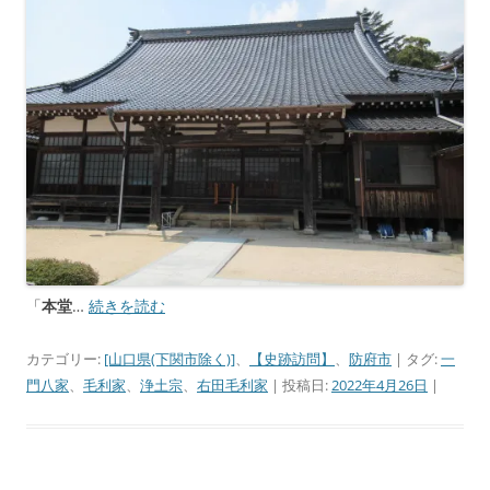
「
本堂
…
続きを読む
カテゴリー:
[山口県(下関市除く)]
、
【史跡訪問】
、
防府市
| タグ:
一
門八家
、
毛利家
、
浄土宗
、
右田毛利家
| 投稿日:
2022年4月26日
|