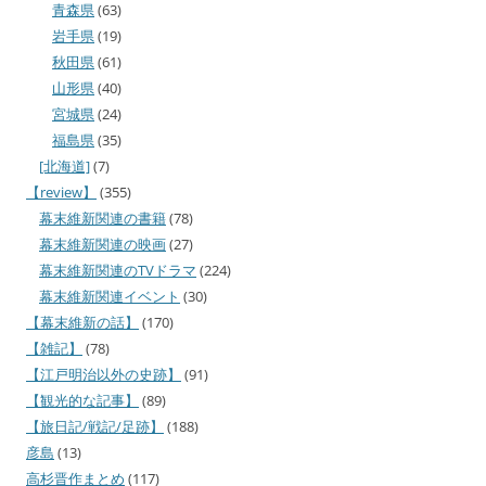
青森県
(63)
岩手県
(19)
秋田県
(61)
山形県
(40)
宮城県
(24)
福島県
(35)
[北海道]
(7)
【review】
(355)
幕末維新関連の書籍
(78)
幕末維新関連の映画
(27)
幕末維新関連のTVドラマ
(224)
幕末維新関連イベント
(30)
【幕末維新の話】
(170)
【雑記】
(78)
【江戸明治以外の史跡】
(91)
【観光的な記事】
(89)
【旅日記/戦記/足跡】
(188)
彦島
(13)
高杉晋作まとめ
(117)