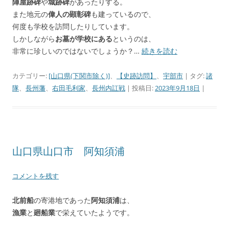
陣屋跡碑
や
城跡碑
があったりする。
また地元の
偉人の顕彰碑
も建っているので、
何度も学校を訪問したりしています。
しかしながら
お墓が学校にある
というのは、
非常に珍しいのではないでしょうか？…
続きを読む
カテゴリー:
[山口県(下関市除く)]
、
【史跡訪問】
、
宇部市
| タグ:
諸
隊
、
長州藩
、
右田毛利家
、
長州内訌戦
| 投稿日:
2023年9月18日
|
山口県山口市 阿知須浦
コメントを残す
北前船
の寄港地であった
阿知須浦
は、
漁業
と
廻船業
で栄えていたようです。