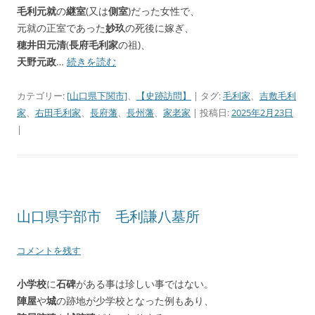
毛利元就
の
継室
(又は
側室
)だった女性で、
元就の正室であった
妙玖
の死後に嫁ぎ、
穂井田元清
(
長府毛利家
の祖)、
天野元政
…
続きを読む
カテゴリー:
[山口県下関市]
、
【史跡訪問】
| タグ:
毛利家
、
吉敷毛利
家
、
右田毛利家
、
長府藩
、
長州藩
、
家老家
| 投稿日:
2025年2月23日
|
山口県宇部市 毛利謙八墓所
コメントを残す
小学校
に
石碑
がある事は珍しい事ではない。
陣屋
や
城
の跡地が少学校となった例もあり、