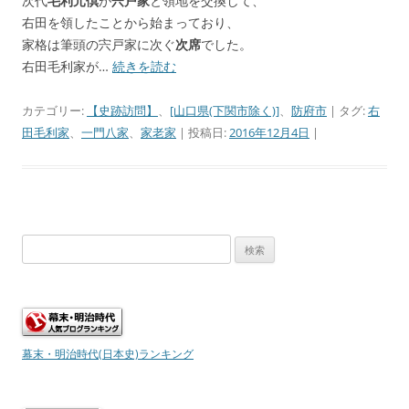
次代
毛利元倶
が
宍戸家
と領地を交換して、
右田を領したことから始まっており、
家格は筆頭の宍戸家に次ぐ
次席
でした。
右田毛利家が…
続きを読む
カテゴリー:
【史跡訪問】
、
[山口県(下関市除く)]
、
防府市
| タグ:
右
田毛利家
、
一門八家
、
家老家
| 投稿日:
2016年12月4日
|
検
索:
幕末・明治時代(日本史)ランキング