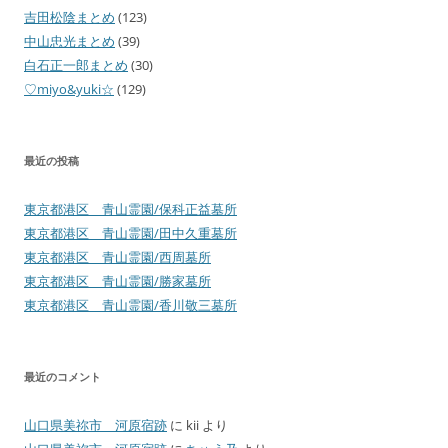
吉田松陰まとめ
(123)
中山忠光まとめ
(39)
白石正一郎まとめ
(30)
♡miyo&yuki☆
(129)
最近の投稿
東京都港区 青山霊園/保科正益墓所
東京都港区 青山霊園/田中久重墓所
東京都港区 青山霊園/西周墓所
東京都港区 青山霊園/勝家墓所
東京都港区 青山霊園/香川敬三墓所
最近のコメント
山口県美祢市 河原宿跡
に
kii
より