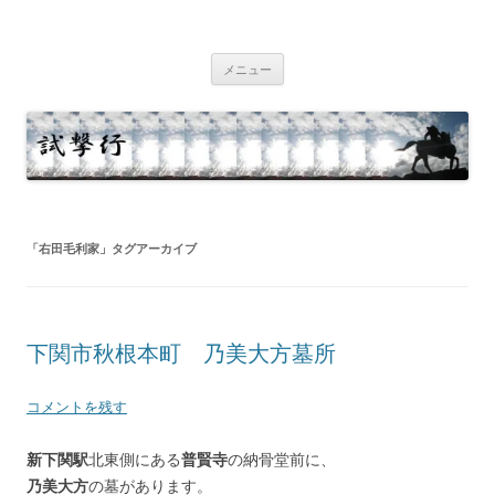
コ
ン
試撃行
テ
幕末維新の史跡等
ン
ツ
メニュー
へ
ス
キ
ッ
プ
「
右田毛利家
」タグアーカイブ
下関市秋根本町 乃美大方墓所
コメントを残す
新下関駅
北東側にある
普賢寺
の納骨堂前に、
乃美大方
の墓があります。