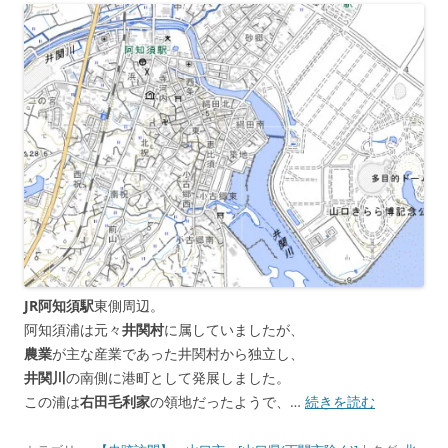
JR阿知須駅
東側周辺。
阿知須浦は元々
井関村
に属していましたが、
農業
が主な産業であった井関村から独立し、
井関川
の南側に港町として発展しました。
この浦は
右田毛利家
の領地だったようで、…
続きを読む