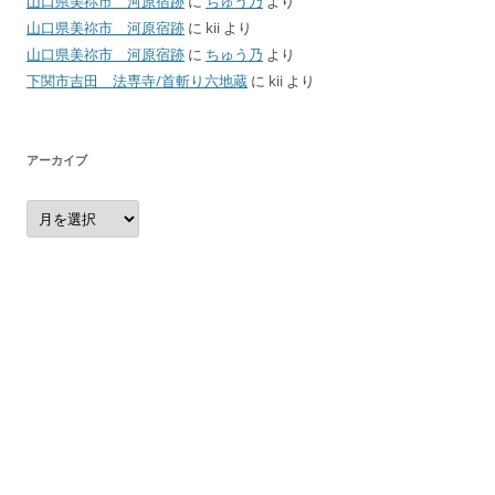
山口県美祢市 河原宿跡
に
ちゅう乃
より
山口県美祢市 河原宿跡
に
kii
より
山口県美祢市 河原宿跡
に
ちゅう乃
より
下関市吉田 法専寺/首斬り六地蔵
に
kii
より
アーカイブ
ア
ー
カ
イ
ブ