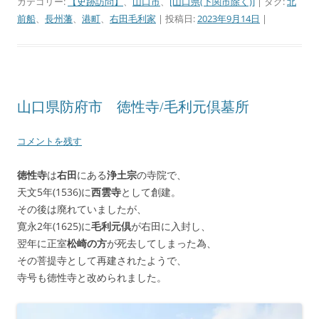
カテゴリー:
【史跡訪問】
、
山口市
、
[山口県(下関市除く)]
| タグ:
北
前船
、
長州藩
、
港町
、
右田毛利家
| 投稿日:
2023年9月14日
|
山口県防府市 徳性寺/毛利元倶墓所
コメントを残す
徳性寺
は
右田
にある
浄土宗
の寺院で、
天文5年(1536)に
西雲寺
として創建。
その後は廃れていましたが、
寛永2年(1625)に
毛利元倶
が右田に入封し、
翌年に正室
松崎の方
が死去してしまった為、
その菩提寺として再建されたようで、
寺号も徳性寺と改められました。