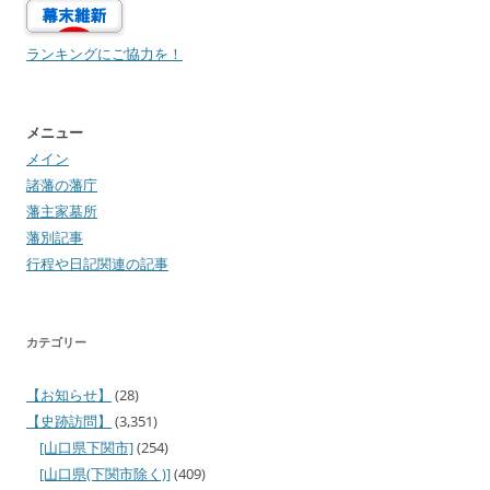
ランキングにご協力を！
メニュー
メイン
諸藩の藩庁
藩主家墓所
藩別記事
行程や日記関連の記事
カテゴリー
【お知らせ】
(28)
【史跡訪問】
(3,351)
[山口県下関市]
(254)
[山口県(下関市除く)]
(409)