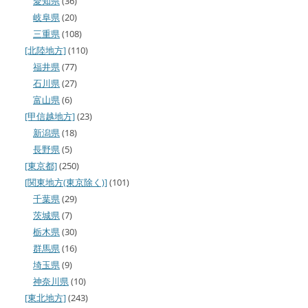
愛知県
(36)
岐阜県
(20)
三重県
(108)
[北陸地方]
(110)
福井県
(77)
石川県
(27)
富山県
(6)
[甲信越地方]
(23)
新潟県
(18)
長野県
(5)
[東京都]
(250)
[関東地方(東京除く)]
(101)
千葉県
(29)
茨城県
(7)
栃木県
(30)
群馬県
(16)
埼玉県
(9)
神奈川県
(10)
[東北地方]
(243)