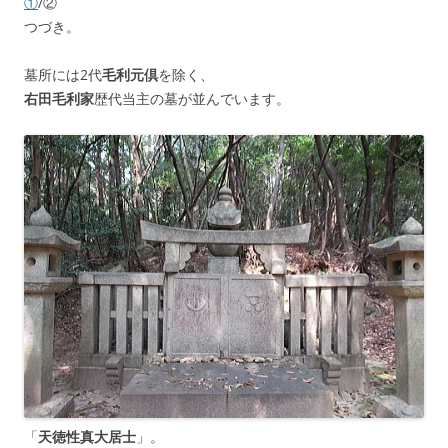
①
/②
つづき。
墓所には2代
毛利元倶
を除く、
右田毛利家
歴代当主の墓が並んでいます。
「
天徳性真大居士
」。