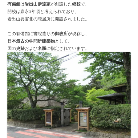
有備館
は
岩出山伊達家
が創設した
郷校
で、
開校は嘉永3年頃と考えられており、
岩出山要害北の隠居所に開設されました。
この有備館に書院造りの
御改所
が現存し、
日本最古の学問所建築物
として、
国の
史跡
および
名勝
に指定されています。