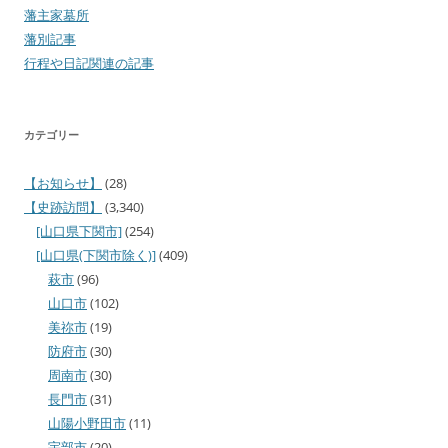
藩主家墓所
藩別記事
行程や日記関連の記事
カテゴリー
【お知らせ】
(28)
【史跡訪問】
(3,340)
[山口県下関市]
(254)
[山口県(下関市除く)]
(409)
萩市
(96)
山口市
(102)
美祢市
(19)
防府市
(30)
周南市
(30)
長門市
(31)
山陽小野田市
(11)
宇部市
(20)