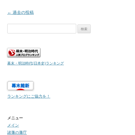
投
←
過去の投稿
稿
検
ナ
索:
ビ
ゲ
ー
シ
幕末・明治時代(日本史)ランキング
ョ
ン
ランキングにご協力を！
メニュー
メイン
諸藩の藩庁