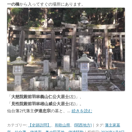
一の橋
から入ってすぐの場所にあります。
「
大慈院殿前羽林義山仁公大居士
(左)」、
「
見性院殿前羽林雄山威公大居士
(右)」。
仙台藩2代藩主
伊達忠宗
の墓と、…
続きを読む
カテゴリー:
【史跡訪問】
、
和歌山県
、
[関西地方]
| タグ:
藩主家墓