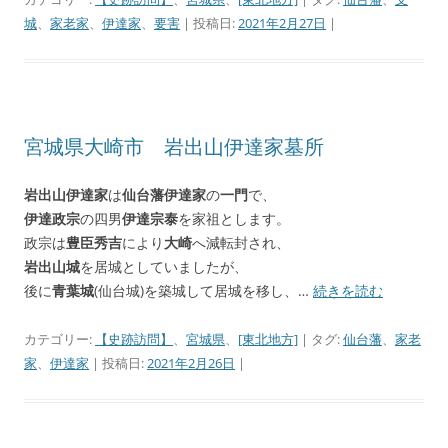
城
、
家老家
、
伊達家
、
要害
| 投稿日:
2021年2月27日
|
宮城県大崎市 岩出山伊達家墓所
岩出山伊達家
は
仙台藩伊達家
の
一門
で、
伊達政宗
の四男
伊達宗泰
を家祖とします。
政宗は
豊臣秀吉
により
大崎
へ減転封され、
岩出山城
を居城としていましたが、
後に
青葉城
(仙台城)を築城して居城を移し、…
続きを読む
カテゴリー:
【史跡訪問】
、
宮城県
、
[東北地方]
| タグ:
仙台藩
、
家老
家
、
伊達家
| 投稿日:
2021年2月26日
|