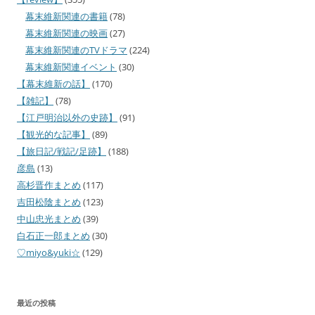
幕末維新関連の書籍
(78)
幕末維新関連の映画
(27)
幕末維新関連のTVドラマ
(224)
幕末維新関連イベント
(30)
【幕末維新の話】
(170)
【雑記】
(78)
【江戸明治以外の史跡】
(91)
【観光的な記事】
(89)
【旅日記/戦記/足跡】
(188)
彦島
(13)
高杉晋作まとめ
(117)
吉田松陰まとめ
(123)
中山忠光まとめ
(39)
白石正一郎まとめ
(30)
♡miyo&yuki☆
(129)
最近の投稿