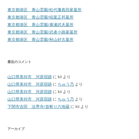
東京都港区 青山霊園/松代藩真田家墓所
東京都港区 青山霊園/稲葉正邦墓所
東京都港区 青山霊園/廣瀬武夫墓所
東京都港区 青山霊園/武者小路家墓所
東京都港区 青山霊園/秋山好古墓所
最近のコメント
山口県美祢市 河原宿跡
に
kii
より
山口県美祢市 河原宿跡
に
ちゅう乃
より
山口県美祢市 河原宿跡
に
kii
より
山口県美祢市 河原宿跡
に
ちゅう乃
より
下関市吉田 法専寺/首斬り六地蔵
に
kii
より
アーカイブ