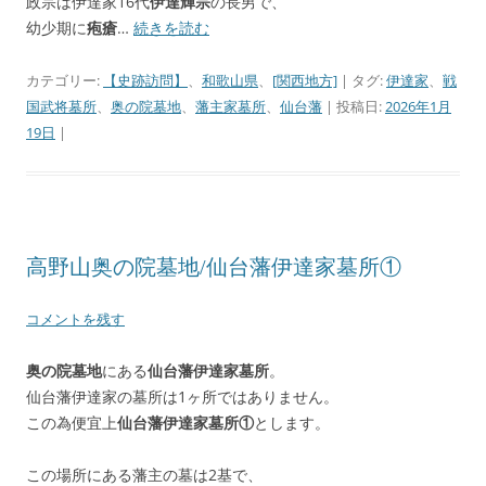
政宗は伊達家16代
伊達輝宗
の長男で、
幼少期に
疱瘡
…
続きを読む
カテゴリー:
【史跡訪問】
、
和歌山県
、
[関西地方]
| タグ:
伊達家
、
戦
国武将墓所
、
奥の院墓地
、
藩主家墓所
、
仙台藩
| 投稿日:
2026年1月
19日
|
高野山奥の院墓地/仙台藩伊達家墓所①
コメントを残す
奥の院墓地
にある
仙台藩伊達家墓所
。
仙台藩伊達家の墓所は1ヶ所ではありません。
この為便宜上
仙台藩伊達家墓所①
とします。
この場所にある藩主の墓は2基で、