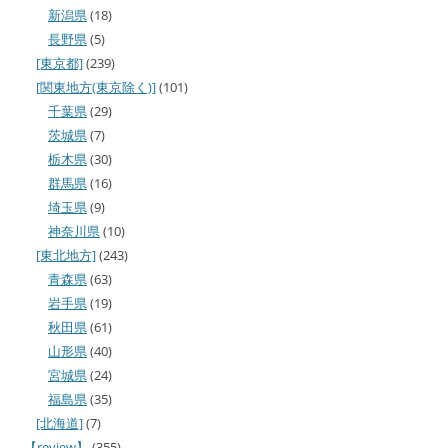
新潟県
(18)
長野県
(5)
[東京都]
(239)
[関東地方(東京除く)]
(101)
千葉県
(29)
茨城県
(7)
栃木県
(30)
群馬県
(16)
埼玉県
(9)
神奈川県
(10)
[東北地方]
(243)
青森県
(63)
岩手県
(19)
秋田県
(61)
山形県
(40)
宮城県
(24)
福島県
(35)
[北海道]
(7)
【review】
(355)