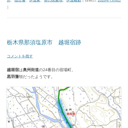
所
、
仙台藩
、
伊達家
、
奥の院墓地
、
伊達騒動
| 投稿日:
2026年1月8日
|
栃木県那須塩原市 越堀宿跡
コメントを残す
越堀宿
は
奥州街道
の24番目の宿場町。
黒羽藩
領だったようです。