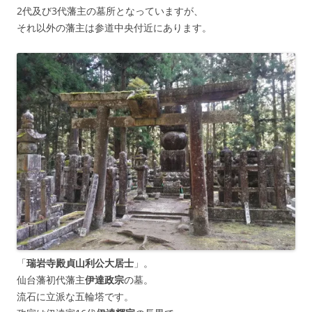
2代及び3代藩主の墓所となっていますが、
それ以外の藩主は参道中央付近にあります。
「
瑞岩寺殿貞山利公大居士
」。
仙台藩初代藩主
伊達政宗
の墓。
流石に立派な五輪塔です。