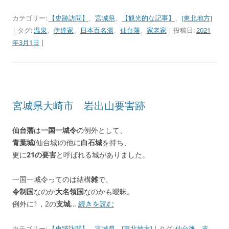
カテゴリー:
【史跡訪問】
、
宮城県
、
【観光的な記事】
、
[東北地方]
| タグ:
温泉
、
伊達家
、
日本百名湯
、
仙台藩
、
家老家
| 投稿日:
2021
年3月1日
|
宮城県大崎市 岩出山要害跡
仙台藩
は
一国一城令
の例外として、
青葉城
(仙台城)の他に
白石城
を持ち、
更に
21の要害
と呼ばれる城がありました。
一国一城令ってのは結構
雑
で、
令制国
なのか
大名領国
なのかも曖昧。
例外に1，2の
支城
…
続きを読む
カテゴリー:
【史跡訪問】
、
宮城県
、
[東北地方]
| タグ:
仙台藩
、
支