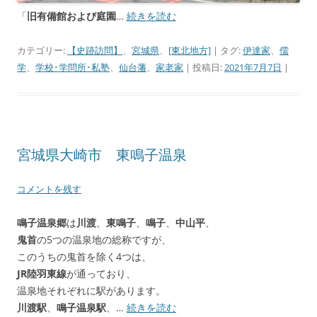
「
旧有備館および庭園
…
続きを読む
カテゴリー:
【史跡訪問】
、
宮城県
、
[東北地方]
| タグ:
伊達家
、
儒
学
、
学校･学問所･私塾
、
仙台藩
、
家老家
| 投稿日:
2021年7月7日
|
宮城県大崎市 東鳴子温泉
コメントを残す
鳴子温泉郷
は
川渡
、
東鳴子
、
鳴子
、
中山平
、
鬼首
の5つの温泉地の総称ですが、
このうちの鬼首を除く4つは、
JR陸羽東線
が通っており、
温泉地それぞれに駅があります。
川渡駅
、
鳴子温泉駅
、…
続きを読む