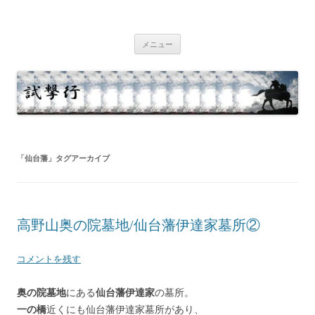
コ
ン
試撃行
テ
幕末維新の史跡等
ン
ツ
メニュー
へ
ス
キ
ッ
プ
「
仙台藩
」タグアーカイブ
高野山奥の院墓地/仙台藩伊達家墓所②
コメントを残す
奥の院墓地
にある
仙台藩伊達家
の墓所。
一の橋
近くにも仙台藩伊達家墓所があり、