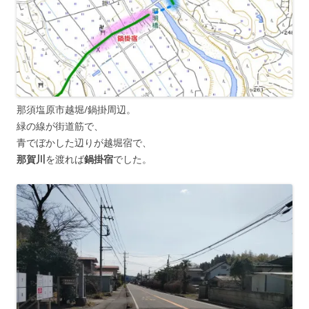
那須塩原市越堀/鍋掛周辺。
緑の線が街道筋で、
青でぼかした辺りが越堀宿で、
那賀川
を渡れば
鍋掛宿
でした。