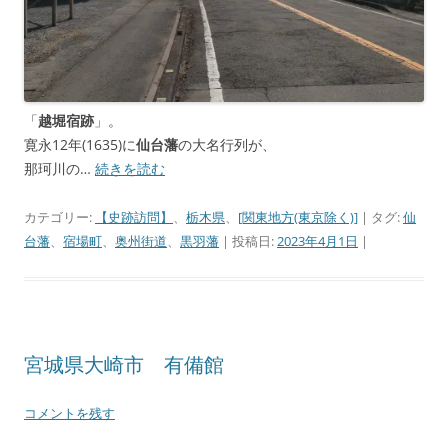
「
越堀宿跡
」。
寛永12年(1635)に
仙台藩
の大名行列が、
那珂川の…
続きを読む
カテゴリー:
【史跡訪問】
、
栃木県
、
[関東地方(東京除く)]
| タグ:
仙
台藩
、
宿場町
、
奥州街道
、
黒羽藩
| 投稿日:
2023年4月1日
|
宮城県大崎市 有備館
コメントを残す