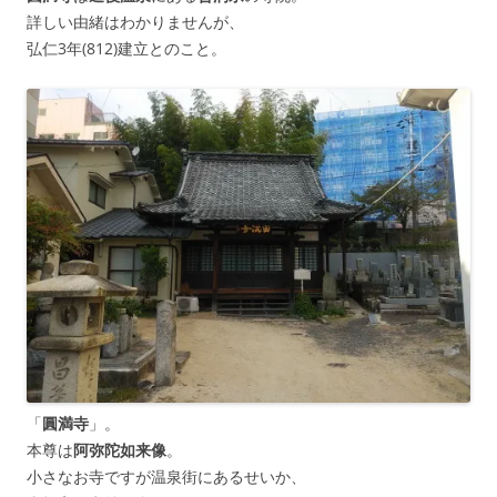
詳しい由緒はわかりませんが、
弘仁3年(812)建立とのこと。
「
圓満寺
」。
本尊は
阿弥陀如来像
。
小さなお寺ですが温泉街にあるせいか、