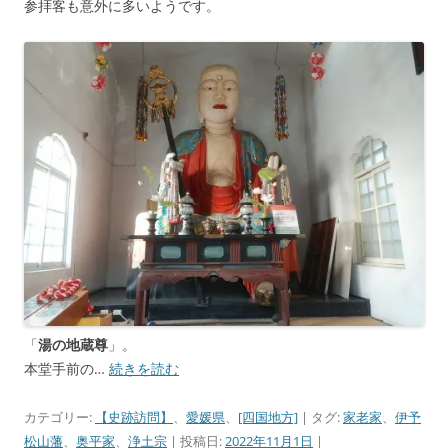
参拝客も意外に多いようです。
「
湯の地蔵尊
」。
本堂手前の…
続きを読む
カテゴリー:
【史跡訪問】
、
愛媛県
、
[四国地方]
| タグ:
家老家
、
伊予
松山藩
、
奥平家
、
浄土宗
| 投稿日:
2022年11月1日
|