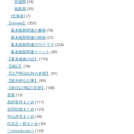
宮城県
(24)
福島県
(35)
[北海道]
(7)
【review】
(355)
幕末維新関連の書籍
(78)
幕末維新関連の映画
(27)
幕末維新関連のTVドラマ
(224)
幕末維新関連イベント
(30)
【幕末維新の話】
(170)
【雑記】
(78)
【江戸明治以外の史跡】
(91)
【観光的な記事】
(89)
【旅日記/戦記/足跡】
(188)
彦島
(13)
高杉晋作まとめ
(117)
吉田松陰まとめ
(123)
中山忠光まとめ
(39)
白石正一郎まとめ
(30)
♡miyo&yuki☆
(129)