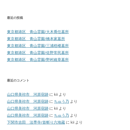
最近の投稿
東京都港区 青山霊園/大木喬任墓所
東京都港区 青山霊園/橋本家墓所
東京都港区 青山霊園/三浦梧楼墓所
東京都港区 青山霊園/佐野常民墓所
東京都港区 青山霊園/野村維章墓所
最近のコメント
山口県美祢市 河原宿跡
に
kii
より
山口県美祢市 河原宿跡
に
ちゅう乃
より
山口県美祢市 河原宿跡
に
kii
より
山口県美祢市 河原宿跡
に
ちゅう乃
より
下関市吉田 法専寺/首斬り六地蔵
に
kii
より