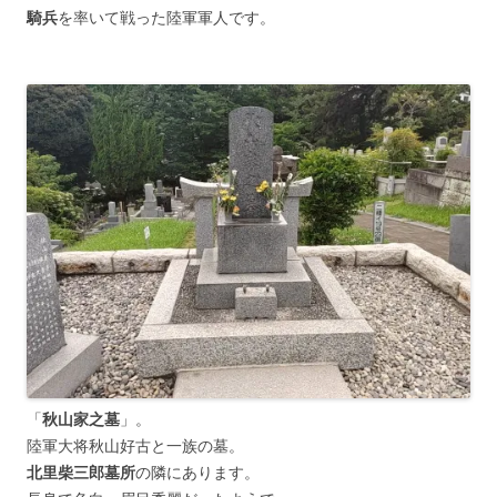
騎兵
を率いて戦った陸軍軍人です。
「
秋山家之墓
」。
陸軍大将秋山好古と一族の墓。
北里柴三郎墓所
の隣にあります。