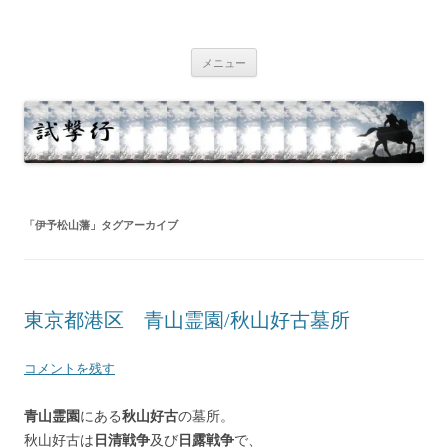
コ
ン
試撃行
テ
幕末維新の史跡等
ン
ツ
メニュー
へ
ス
キ
ッ
プ
「
伊予松山藩
」タグアーカイブ
東京都港区 青山霊園/秋山好古墓所
コメントを残す
青山霊園
にある
秋山好古
の墓所。
秋山好古は
日清戦争
及び
日露戦争
で、