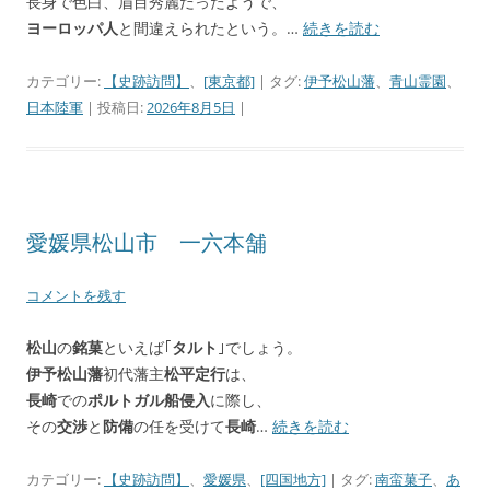
長身で色白、眉目秀麗だったようで、
ヨーロッパ人
と間違えられたという。…
続きを読む
カテゴリー:
【史跡訪問】
、
[東京都]
| タグ:
伊予松山藩
、
青山霊園
、
日本陸軍
| 投稿日:
2026年8月5日
|
愛媛県松山市 一六本舗
コメントを残す
松山
の
銘菓
といえば｢
タルト
｣でしょう。
伊予松山藩
初代藩主
松平定行
は、
長崎
での
ポルトガル船侵入
に際し、
その
交渉
と
防備
の任を受けて
長崎
…
続きを読む
カテゴリー:
【史跡訪問】
、
愛媛県
、
[四国地方]
| タグ:
南蛮菓子
、
あ