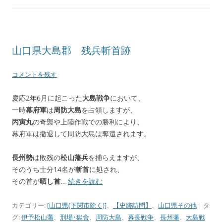
山口県大島郡 残兵斬首跡
コメントを残す
慶応2年6月に起こった
大島戦争
において、
一時
幕府軍
は
周防大島
を占領しますが、
丙寅丸
の奇襲や上陸作戦での勝利により、
幕府軍は撤退して周防大島は奪還されます。
長州勢
は敗残の
松山藩兵
を捕らえますが、
そのうち士分14名が
斬首
に処され、
その首が
晒し首
…
続きを読む
カテゴリー:
[山口県(下関市除く)]
、
【史跡訪問】
、
山口県その他
| タ
グ:
伊予松山藩
、
刑場･獄舎
、
周防大島
、
幕長戦争
、
長州藩
、
大島戦