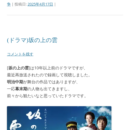
争
| 投稿日:
2025年4月17日
|
(ドラマ)坂の上の雲
コメントを残す
[
坂の上の雲
]は10年以上前のドラマですが、
最近再放送されたので録画して視聴しました。
明治中期
が舞台の作品ではありますが、
一応
幕末期
の人物も出てきますし、
前々から観たいなと思っていたドラマです。