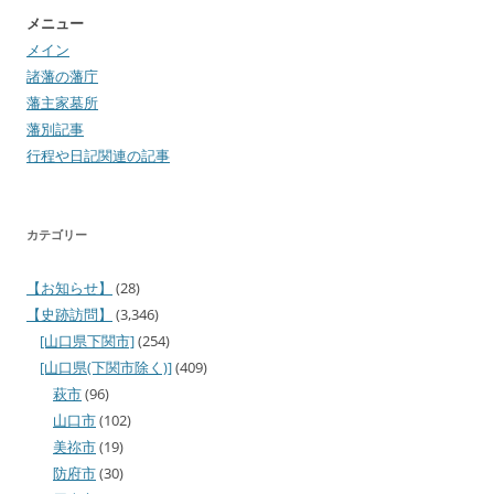
メニュー
メイン
諸藩の藩庁
藩主家墓所
藩別記事
行程や日記関連の記事
カテゴリー
【お知らせ】
(28)
【史跡訪問】
(3,346)
[山口県下関市]
(254)
[山口県(下関市除く)]
(409)
萩市
(96)
山口市
(102)
美祢市
(19)
防府市
(30)