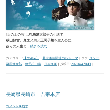
[坂の上の雲]は
司馬遼太郎
著の小説で、
秋山好古
、
真之
兄弟と
正岡子規
を主人公に、
彼らの人生と…
続きを読む
カテゴリー:
【review】
、
幕末維新関連のTVドラマ
| タグ:
ロシア
、
司馬遼太郎
、
伊予松山藩
、
日本海軍
| 投稿日:
2025年4月6日
|
長崎県長崎市 吉宗本店
コメントを残す