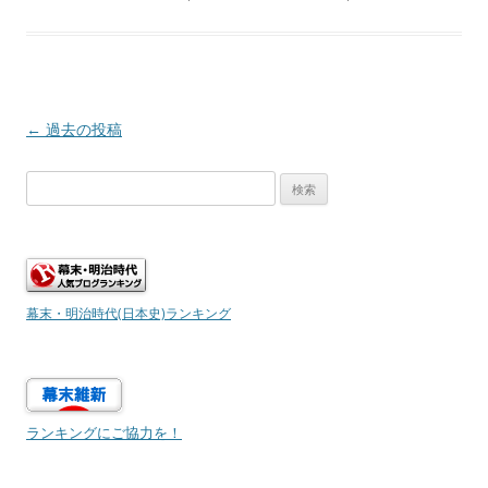
投
←
過去の投稿
稿
検
ナ
索:
ビ
ゲ
ー
シ
幕末・明治時代(日本史)ランキング
ョ
ン
ランキングにご協力を！