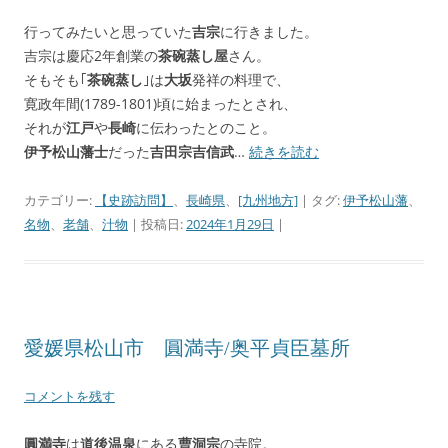
行ってみたいと思っていた
吉宗
に行きました。
吉宗は慶応2年創業の
茶碗蒸し屋
さん。
そもそも｢
茶碗蒸し
｣は
大坂
発祥の料理で、
寛政年間(1789-1801)頃に始まったとされ、
それが
江戸
や
長崎
に伝わったとのこと。
伊予松山藩士
だった
吉田宗吉信武
…
続きを読む
カテゴリー:
【史跡訪問】
、
長崎県
、
[九州地方]
| タグ:
伊予松山藩
、
名物
、
老舗
、
汁物
| 投稿日:
2024年1月29日
|
愛媛県松山市 圓満寺/奥平貞臣墓所
コメントを残す
圓満寺
は
道後温泉
にある
曹洞宗
の寺院。