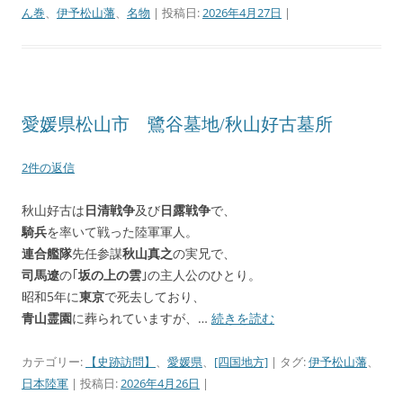
ん巻
、
伊予松山藩
、
名物
| 投稿日:
2026年4月27日
|
愛媛県松山市 鷺谷墓地/秋山好古墓所
2件の返信
秋山好古は
日清戦争
及び
日露戦争
で、
騎兵
を率いて戦った陸軍軍人。
連合艦隊
先任参謀
秋山真之
の実兄で、
司馬遼
の｢
坂の上の雲
｣の主人公のひとり。
昭和5年に
東京
で死去しており、
青山霊園
に葬られていますが、…
続きを読む
カテゴリー:
【史跡訪問】
、
愛媛県
、
[四国地方]
| タグ:
伊予松山藩
、
日本陸軍
| 投稿日:
2026年4月26日
|