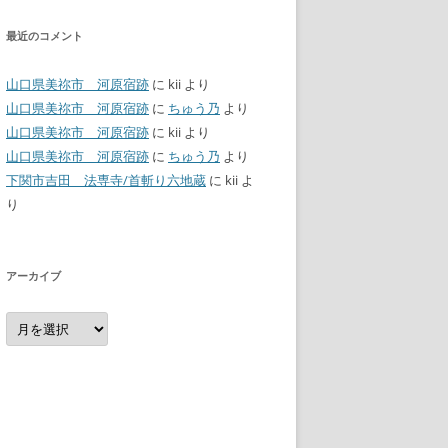
最近のコメント
山口県美祢市 河原宿跡
に
kii
より
山口県美祢市 河原宿跡
に
ちゅう乃
より
山口県美祢市 河原宿跡
に
kii
より
山口県美祢市 河原宿跡
に
ちゅう乃
より
下関市吉田 法専寺/首斬り六地蔵
に
kii
よ
り
アーカイブ
ア
ー
カ
イ
ブ