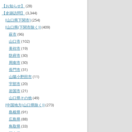
【お知らせ】
(28)
【史跡訪問】
(3,344)
[山口県下関市]
(254)
[山口県(下関市除く)]
(409)
萩市
(96)
山口市
(102)
美祢市
(19)
防府市
(30)
周南市
(30)
長門市
(31)
山陽小野田市
(11)
宇部市
(20)
岩国市
(21)
山口県その他
(49)
[中国地方(山口県除く)]
(273)
島根県
(91)
広島県
(88)
鳥取県
(33)