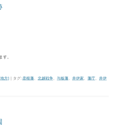
跡
九州/沖縄地方
■温泉町
●天皇陵
【藩主家墓所】九州/沖縄地方
九州諸藩の支城など
■甲州街道の宿場町
■西国街道の宿場町
■京街道の宿場町
岡山藩家老家の墓所
九州諸藩の主な家老家墓所
■歴史的な町並み
●著名な豪商
【将軍家墓所】
薩摩藩の外城御仮屋
旗本陣屋
■山陰街道の宿場町
■紀州街道の宿場町
長州藩家老家の墓所
佐賀藩家老家の墓所
旗本家墓所
■島まとめ
●著名な遊郭跡
■長崎街道の宿場町
■出雲街道の宿場町
熊本藩家老家の墓所
。
●著名な道場･私塾跡
■薩摩街道の宿場町
■中津街道の宿場町
薩摩藩家老家の墓所
、
ます。
●名水百選
■唐津街道の宿場町
●日本100名城
■秋月街道の宿場町
地方]
| タグ:
彦根藩
、
北越戦争
、
与板藩
、
井伊家
、
藩庁
、
井伊
●キリシタン関連
■平戸往還の宿場町
●銘菓･名物
■豊後(肥後)街道の宿場町
●情報募集
■日向街道の宿場町
園
■赤間関街道/萩往還の宿場町