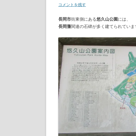
コメントを残す
長岡市
街東側にある
悠久山公園
には、
長岡藩
関連の石碑が多く建てられていま