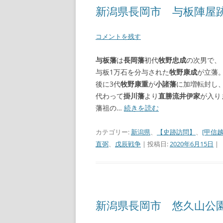
新潟県長岡市 与板陣屋
【諸藩藩庁】
コメントを残す
【幕府拠点】
与板藩
は
長岡藩
初代
牧野忠成
の次男で、
【朝廷】
与板1万石を分与された
牧野康成
が立藩
後に3代
牧野康重
が
小諸藩
に加増転封し
代わって
掛川藩
より
直勝流井伊家
が入り
藩祖の…
続きを読む
カテゴリー:
新潟県
、
【史跡訪問】
、
[甲信越
直弼
、
戊辰戦争
| 投稿日:
2020年6月15日
|
新潟県長岡市 悠久山公