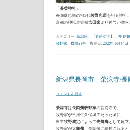
「
蒼柴神社
」。
長岡藩忠興の祖3代
牧野忠辰
を祀る神社
京都の神祇道管領
吉田家
より神号が贈ら
カテゴリー:
新潟県
、
【史跡訪問】
、
[甲信越
牧野家
、
戊辰戦争
| 投稿日:
2020年6月14日
新潟県長岡市 榮涼寺/長
コメントを残す
榮涼寺
は
長岡藩牧野家
の菩提寺で、
牧野家が三河牛久保城主だった頃に、
当主
牧野成定
によって
光輝庵
として建立
牧野家が
大胡藩
、長岡藩に移封されると