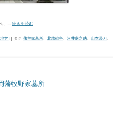
。
れ、…
続きを読む
地方]
| タグ:
藩主家墓所
、
北越戦争
、
河井継之助
、
山本帯刀
、
|
岡藩牧野家墓所
。
、