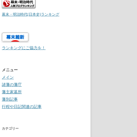
幕末・明治時代(日本史)ランキング
ランキングにご協力を！
メニュー
メイン
諸藩の藩庁
藩主家墓所
藩別記事
行程や日記関連の記事
カテゴリー